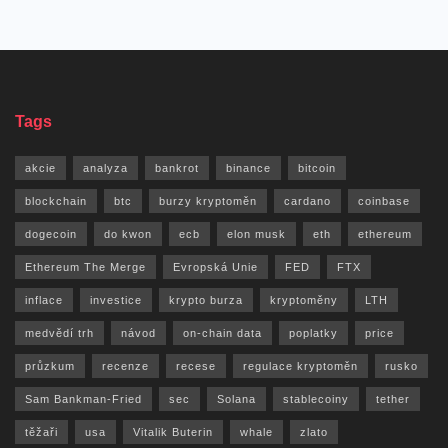
Tags
akcie
analyza
bankrot
binance
bitcoin
blockchain
btc
burzy kryptoměn
cardano
coinbase
dogecoin
do kwon
ecb
elon musk
eth
ethereum
Ethereum The Merge
Evropská Unie
FED
FTX
inflace
investice
krypto burza
kryptoměny
LTH
medvědí trh
návod
on-chain data
poplatky
price
průzkum
recenze
recese
regulace kryptoměn
rusko
Sam Bankman-Fried
sec
Solana
stablecoiny
tether
těžaři
usa
Vitalik Buterin
whale
zlato