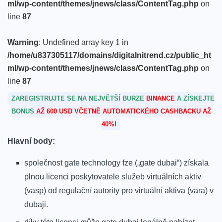
ml/wp-content/themes/jnews/class/ContentTag.php
on
line
87
Warning
: Undefined array key 1 in
/home/u837305117/domains/digitalnitrend.cz/public_ht
ml/wp-content/themes/jnews/class/ContentTag.php
on
line
87
ZAREGISTRUJTE SE NA NEJVĚTŠÍ BURZE
BINANCE
A ZÍSKEJTE
BONUS
AŽ 600 USD VČETNĚ AUTOMATICKÉHO CASHBACKU AŽ
40%!
Hlavní body:
společnost gate technology fze („gate dubai“) získala
plnou licenci poskytovatele služeb virtuálních aktiv
(vasp) od regulační autority pro virtuální aktiva (vara) v
dubaji.