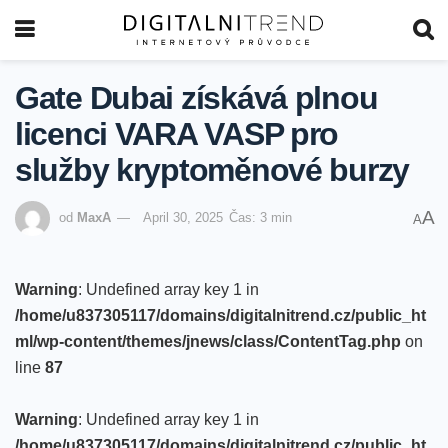
Gate Dubai získává plnou
licenci VARA VASP pro
služby kryptoměnové burzy
A
od
MaxA
April 30, 2025
Čas: 3 min
A
Warning
: Undefined array key 1 in
/home/u837305117/domains/digitalnitrend.cz/public_ht
ml/wp-content/themes/jnews/class/ContentTag.php
on
line
87
Warning
: Undefined array key 1 in
/home/u837305117/domains/digitalnitrend.cz/public_ht