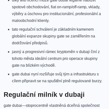
díky této licenci může gate dubai legálně nabízet
spotové obchodování, fiat on-ramp/off-ramp, vklady,
výběry a úschovu pro institucionální, profesionální a
maloobchodní klienty.
tato regulační schválení je základním kamenem
globální expanze skupiny gate se zaměřením na
dodržování předpisů.
jasný a progresivní rámec kryptoměn v dubaji činí z
tohoto města ideální centrum pro operace skupiny
gate na blízkém východě.
gate dubai nyní rozšiřuje svůj tým a infrastrukturu s
cílem připravit se na spuštění plně regulované burzy.
Regulační milník v dubaji
gate dubai—stoprocentně vlastněná dceřiná společnost