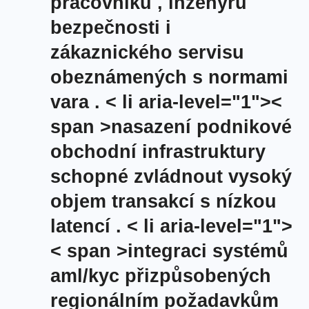
pracovníků , inženýrů
bezpečnosti i
zákaznického servisu
obeznámených s normami
vara .
< li aria-level="1"><
span >nasazení podnikové
obchodní infrastruktury
schopné zvládnout vysoký
objem transakcí s nízkou
latencí .
< li aria-level="1">
< span >integraci systémů
aml/kyc přizpůsobených
regionálním požadavkům