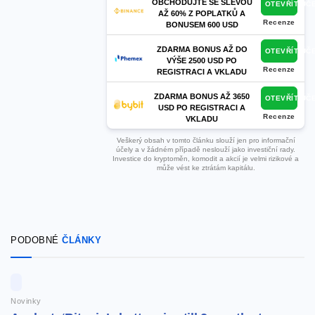
OBCHODUJTE SE SLEVOU
OTEVŘÍT ÚČ
AŽ 60% Z POPLATKŮ A
Recenze
BONUSEM 600 USD
ZDARMA BONUS AŽ DO
OTEVŘÍT ÚČ
VÝŠE 2500 USD PO
Recenze
REGISTRACI A VKLADU
ZDARMA BONUS AŽ 3650
OTEVŘÍT ÚČ
USD PO REGISTRACI A
Recenze
VKLADU
Veškerý obsah v tomto článku slouží jen pro informační
účely a v žádném případě neslouží jako investiční rady.
Investice do kryptoměn, komodit a akcií je velmi rizikové a
může vést ke ztrátám kapitálu.
PODOBNÉ
ČLÁNKY
Novinky