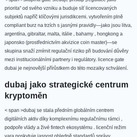
priorita“ od svého vzniku a buduje síť licencovaných
subjektů napříč klíčovými jurisdikcemi. vytvořením plně
compliant burz na trzích s jasnými pravidly—jako jsou litva,
argentína, gibraltar, malta, itálie , bahamy , hongkong a
japonsko (prostřednictvím akvizice coin master)—se
skupina snaží zmírnit regulační riziko při budování důvěry
mezi institucionálními partnery i regulátory. licence gate
dubai je nejnovější přírůstkem do této mozaiky schválení.
dubaj jako strategické centrum
kryptoměn
< span >dubaj se stala předním globálním centrem
digitálních aktiv díky komplexnímu regulačnímu rámci ,
podpoře vlády a živé fintech ekosystému . licenční režim
vara poskytuje jasnost ohledně standardů správy ,