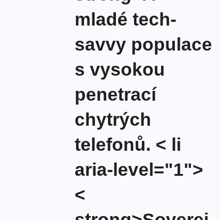
mladé tech-
savvy populace
s vysokou
penetrací
chytrých
telefonů.
< li
aria-level="1">
<
strong>Soverei