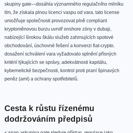
skupiny gate—dosáhla významného regulačního milníku
tím, že získala plnou licenci vaspu od vara. tato license
umožňuje společnosti provozovat plně compliant
kryptoměnovou burzu uvnitř onshore zóny v dubaji,
nabízející širokou škálu služeb zahrnujících spotové
obchodování, úschovné řešení a konverzi fiat-crypto.
dosažení schválení vara vyžadovalo splnění přísných
kritérií týkajících se správy, adekvátnosti kapitálu,
kybernetické bezpečnosti, kontrol proti praní špinavých
peněz (aml) a ochrany spotřebitelů.
Cesta k růstu řízenému
dodržováním předpisů
< span >skupina gate sleduje přístup „regulace jako