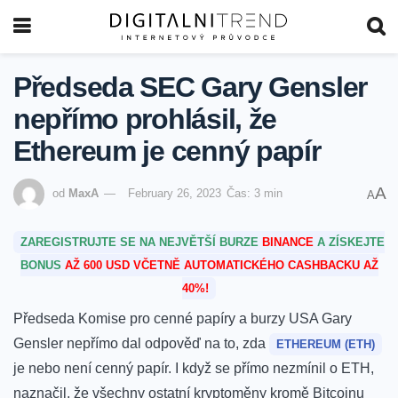
Předseda SEC Gary Gensler
nepřímo prohlásil, že
Ethereum je cenný papír
A
od
MaxA
February 26, 2023
Čas: 3 min
A
ZAREGISTRUJTE SE NA NEJVĚTŠÍ BURZE
BINANCE
A ZÍSKEJTE
BONUS
AŽ 600 USD VČETNĚ AUTOMATICKÉHO CASHBACKU AŽ
40%!
Předseda Komise pro cenné papíry a burzy USA Gary
Gensler nepřímo dal odpověď na to, zda
ETHEREUM (ETH)
je nebo není cenný papír. I když se přímo nezmínil o ETH,
naznačil, že všechny ostatní kryptoměny kromě Bitcoinu