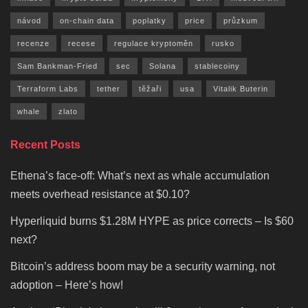
návod
on-chain data
poplatky
price
průzkum
recenze
recese
regulace kryptoměn
rusko
Sam Bankman-Fried
sec
Solana
stablecoiny
Terraform Labs
tether
těžaři
usa
Vitalik Buterin
whale
zlato
Recent Posts
Ethena’s face-off: What’s next as whale accumulation
meets overhead resistance at $0.10?
Hyperliquid burns $1.28M HYPE as price corrects – Is $60
next?
Bitcoin’s address boom may be a security warning, not
adoption – Here’s how!