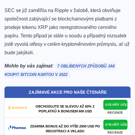
SEC se již zaměřila na Ripple v žalobě, která obviňuje
společnost zabývající se blockchainovými platbami z
prodeje tokenu XRP jako neregistrovaného cenného
papíru.
Tento případ je stále u soudu a případný rozsudek
jistě vyvolá otřesy v celém kryptoměnovém průmyslu, ať už
bude jakýkoli.
Mohlo by vás zajímat:
7 OBLÍBENÝCH ZPŮSOBŮ JAK
KOUPIT BITCOIN KARTOU V 2022
ZAJÍMAVÉ AKCE PRO NAŠE ČTENÁŘE
OTEVŘÍT ÚČET
OBCHODUJTE SE SLEVOU AŽ 60% Z
POPLATKŮ A BONUSEM 600 USD
RECENZE
OTEVŘÍT ÚČET
ZDARMA BONUS AŽ DO VÝŠE 2500 USD PO
REGISTRACI A VKLADU
RECENZE