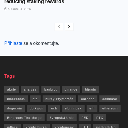
reducing staking rewards
AUGUST 4, 2026
Přihlaste
se a okomentujte.
Tags
akcie
analyza
bankrot
binance
bitcoin
blockchain
btc
burzy kryptoměn
cardano
coinbase
dogecoin
do kwon
ecb
elon musk
eth
ethereum
Ethereum The Merge
Evropská Unie
FED
FTX
inflace
krypto burza
kryptoměny
LTH
medvědí trh