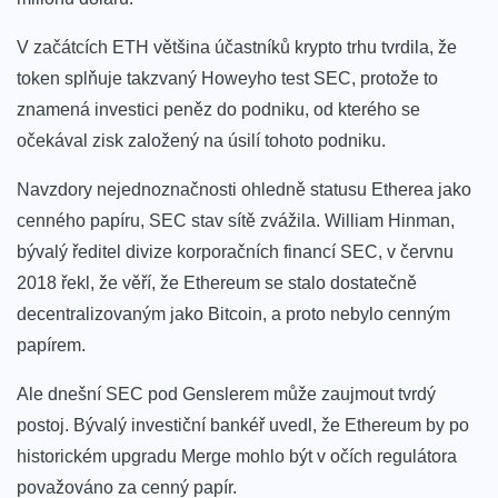
V začátcích ETH většina účastníků krypto trhu tvrdila, že
token splňuje takzvaný Howeyho test SEC, protože to
znamená investici peněz do podniku, od kterého se
očekával zisk založený na úsilí tohoto podniku.
Navzdory nejednoznačnosti ohledně statusu Etherea jako
cenného papíru, SEC stav sítě zvážila. William Hinman,
bývalý ředitel divize korporačních financí SEC, v červnu
2018 řekl, že věří, že Ethereum se stalo dostatečně
decentralizovaným jako Bitcoin, a proto nebylo cenným
papírem.
Ale dnešní SEC pod Genslerem může zaujmout tvrdý
postoj. Bývalý investiční bankéř uvedl, že Ethereum by po
historickém upgradu Merge mohlo být v očích regulátora
považováno za cenný papír.