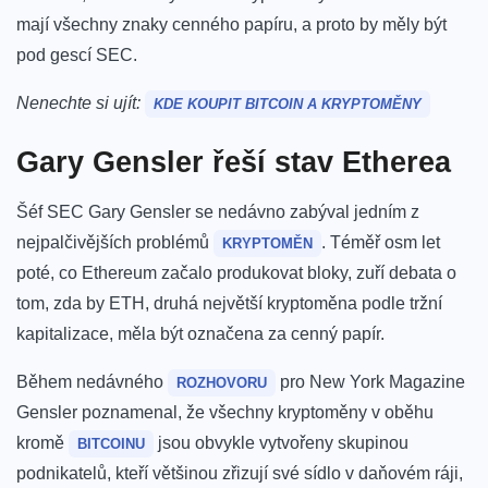
mají všechny znaky cenného papíru, a proto by měly být
pod gescí SEC.
Nenechte si ujít:
KDE KOUPIT BITCOIN A KRYPTOMĚNY
Gary Gensler řeší stav Etherea
Šéf SEC Gary Gensler se nedávno zabýval jedním z
nejpalčivějších problémů
. Téměř osm let
KRYPTOMĚN
poté, co Ethereum začalo produkovat bloky, zuří debata o
tom, zda by ETH, druhá největší kryptoměna podle tržní
kapitalizace, měla být označena za cenný papír.
Během nedávného
pro New York Magazine
ROZHOVORU
Gensler poznamenal, že všechny kryptoměny v oběhu
kromě
jsou obvykle vytvořeny skupinou
BITCOINU
podnikatelů, kteří většinou zřizují své sídlo v daňovém ráji,