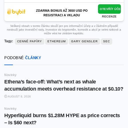
OTEVŘÍT ÚČET
ZDARMA BONUS AŽ 3650 USD PO
REGISTRACI A VKLADU
RECENZE
Veškerý obsah v tomto článku slouží jen pro informační účely a v žádném případě
neslouží jako investiční rady. Investice do kryptoměn, komodit a akcií je velmi rizikové a
může vést ke ztrátám kapitálu.
Tagy:
CENNÉ PAPÍRY
ETHEREUM
GARY GENSLER
SEC
PODOBNÉ
ČLÁNKY
Novinky
Ethena’s face-off: What’s next as whale
accumulation meets overhead resistance at $0.10?
AUGUST 9, 2026
Novinky
Hyperliquid burns $1.28M HYPE as price corrects
– Is $60 next?