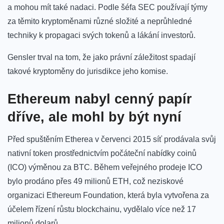
a mohou mít také nadaci. Podle šéfa SEC používají týmy
za těmito kryptoměnami různé složité a neprůhledné
techniky k propagaci svých tokenů a lákání investorů.
Gensler trval na tom, že jako právní záležitost spadají
takové kryptoměny do jurisdikce jeho komise.
Ethereum nabyl cenný papír
dříve, ale mohl by být nyní
Před spuštěním Etherea v červenci 2015 síť prodávala svůj
nativní token prostřednictvím počáteční nabídky coinů
(ICO) výměnou za BTC. Během veřejného prodeje ICO
bylo prodáno přes 49 milionů ETH, což neziskové
organizaci Ethereum Foundation, která byla vytvořena za
účelem řízení růstu blockchainu, vydělalo více než 17
milionů dolarů.