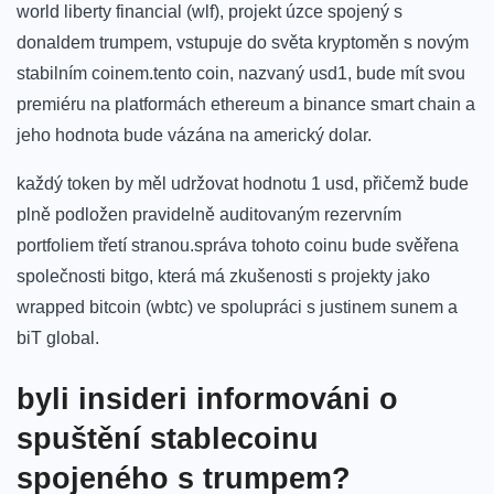
world liberty financial ⁣(wlf), projekt úzce ‍spojený s
donaldem trumpem,⁢ vstupuje do světa kryptoměn s ⁢novým
stabilním coinem.tento coin, nazvaný usd1,​ bude mít svou
premiéru‍ na‍ platformách ethereum a binance smart chain ⁢a
jeho hodnota bude vázána na americký dolar.
každý token by měl ⁢udržovat hodnotu​ 1 usd, přičemž bude ​
plně podložen pravidelně auditovaným rezervním
portfoliem třetí stranou.správa tohoto ⁣coinu bude svěřena
společnosti bitgo, která má zkušenosti s projekty jako
wrapped bitcoin (wbtc)⁤ ve spolupráci s justinem sunem a
biT global.
byli insideri informováni o
spuštění stablecoinu
spojeného s ⁢trumpem?