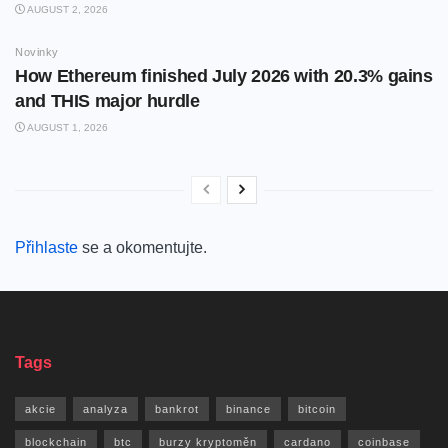
AUGUST 2, 2026
Novinky
How Ethereum finished July 2026 with 20.3% gains
and THIS major hurdle
AUGUST 1, 2026
Přihlaste
se a okomentujte.
Tags
akcie
analyza
bankrot
binance
bitcoin
blockchain
btc
burzy kryptoměn
cardano
coinbase