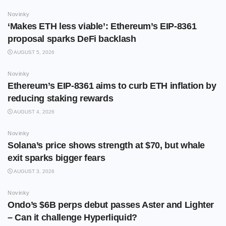
Novinky
‘Makes ETH less viable’: Ethereum’s EIP-8361
proposal sparks DeFi backlash
AUGUST 5, 2026
Novinky
Ethereum’s EIP-8361 aims to curb ETH inflation by
reducing staking rewards
AUGUST 4, 2026
Novinky
Solana’s price shows strength at $70, but whale
exit sparks bigger fears
AUGUST 3, 2026
Novinky
Ondo’s $6B perps debut passes Aster and Lighter
– Can it challenge Hyperliquid?