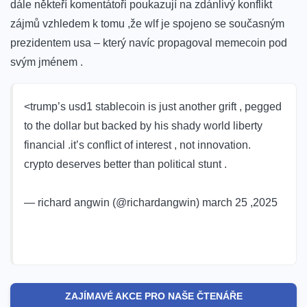
dále někteří komentátoři poukazují na zdánlivý konflikt
zájmů vzhledem k tomu ,že wlf je spojeno se současným
prezidentem usa – který navíc propagoval memecoin pod
svým jménem .
<trump’s ​usd1 stablecoin is just⁣ another grift , pegged
to the dollar but backed by his shady world liberty
financial .it’s conflict of interest , not innovation.⁢
crypto deserves better than political stunt .
— richard angwin (@richardangwin) march 25 ‌,2025
ZAJÍMAVÉ AKCE PRO NAŠE ČTENÁŘE