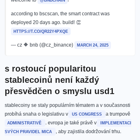
@BNBCHAIN
according to bscscan, the smart contract was
deployed 20 days ago. build! 👏
HTTPS://T.CO/QR22Y4PXQE
— cz 🔶 bnb (@cz_binance)
MARCH 24, ⁤2025
s rostoucí popularitou
stablecoinů není každý
přesvědčen o smyslu usd1
stablecoiny se staly populárním‍ tématem a v současnosti
‍probíhá snaha o legislativu v
a trumpově
US CONGRESS
. evropa​ je také právě‌ v
‍ADMINISTRATIVĚ
IMPLEMENTACI
, aby zajistila dodržování trhu.
SVÝCH PRAVIDEL MICA