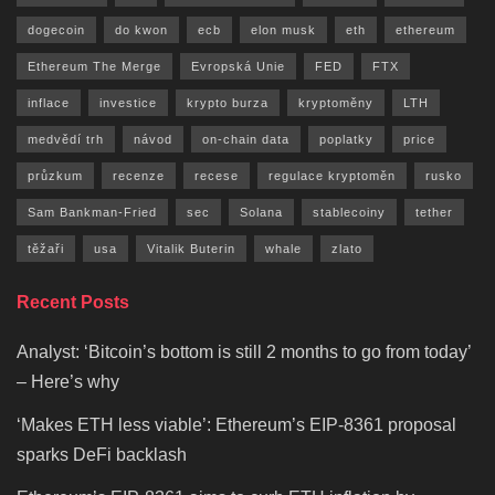
dogecoin
do kwon
ecb
elon musk
eth
ethereum
Ethereum The Merge
Evropská Unie
FED
FTX
inflace
investice
krypto burza
kryptoměny
LTH
medvědí trh
návod
on-chain data
poplatky
price
průzkum
recenze
recese
regulace kryptoměn
rusko
Sam Bankman-Fried
sec
Solana
stablecoiny
tether
těžaři
usa
Vitalik Buterin
whale
zlato
Recent Posts
Analyst: ‘Bitcoin’s bottom is still 2 months to go from today’
– Here’s why
‘Makes ETH less viable’: Ethereum’s EIP-8361 proposal
sparks DeFi backlash