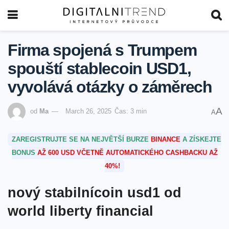
Firma spojená s Trumpem
spouští stablecoin USD1,
vyvolává otázky o záměrech
A
od
Ma
March 26, 2025
Čas: 3 min
A
ZAREGISTRUJTE SE NA NEJVĚTŠÍ BURZE
BINANCE
A ZÍSKEJTE
BONUS
AŽ 600 USD VČETNĚ AUTOMATICKÉHO CASHBACKU AŽ
40%!
nový stabilnícoin usd1 od
world liberty financial