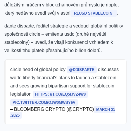
důležitým hráčem v ⁣blockchainovém průmyslu je⁢ ripple,
který‌ nedávno⁢ uvedl svůj vlastní
.
RLUSD STABLECOIN ⁣
dante disparte, ředitel‍ strategie a vedoucí globální politiky
společnosti circle – emitenta usdc (druhé největší
stablecoiny) – uvedl, že vítají ⁤konkurenci vzhledem k
velikosti trhu plateb přesahujícího bilion dolarů.
circle head of global policy
discusses
@DDISPARTE
world ⁣liberty financial's‍ plans to launch a stablecoin
and sees growing bipartisan support for stablecoin
legislation
HTTPS: //T.CO/EQ5IJVZ4W8
PIC.TWITTER.COM/OJW0MWBY6V
– BLOOMBERG CRYPTO (@CRYPTO)
MARCH 25
,2025‌