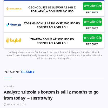
OTEVŘÍT ÚČET
OBCHODUJTE SE SLEVOU AŽ 60% Z
POPLATKŮ A BONUSEM 600 USD
RECENZE
OTEVŘÍT ÚČET
ZDARMA BONUS AŽ DO VÝŠE 2500 USD PO
REGISTRACI A VKLADU
RECENZE
OTEVŘÍT ÚČET
ZDARMA BONUS AŽ 3650 USD PO
REGISTRACI A VKLADU
RECENZE
Veškerý obsah v tomto článku slouží jen pro informační účely a v žádném případě
neslouží jako investiční rady. Investice do kryptoměn, komodit a akcií je velmi rizikové a
může vést ke ztrátám kapitálu.
PODOBNÉ
ČLÁNKY
Novinky
Analyst: ‘Bitcoin’s bottom is still 2 months to go
from today’ – Here’s why
AUGUST 6, 2026