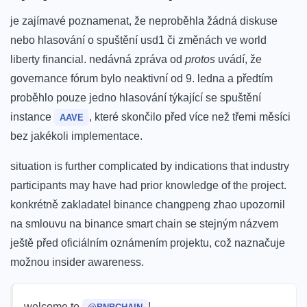
je zajímavé poznamenat,‌ že neproběhla žádná diskuse⁢
nebo hlasování o spuštění usd1 či‌ změnách ve ‌world
liberty financial. ⁢nedávná zpráva ⁤od
protos
uvádí, že
governance fórum bylo neaktivní od 9. ledna‍ a předtím
proběhlo pouze jedno hlasování týkající se spuštění
⁣instance
, které skončilo před více než třemi měsíci
AAVE
bez jakékoli implementace.
situation is further complicated by indications that industry
participants may⁤ have had prior knowledge of the project.
konkrétně zakladatel binance⁤ changpeng zhao upozornil
na smlouvu na ⁤binance ​smart chain se stejným​ názvem
ještě ‍před oficiálním oznámením projektu, což naznačuje
možnou insider awareness.
welcome to
!