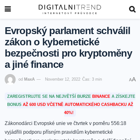
Evropský parlament schválil
zákon o kybernetické
bezpečnosti pro kryptoměny
a jiné finance
A
od
MaxA
November 12, 2022
Čas: 3 min
A
ZAREGISTRUJTE SE NA NEJVĚTŠÍ BURZE
BINANCE
A ZÍSKEJTE
BONUS
AŽ 600 USD VČETNĚ AUTOMATICKÉHO CASHBACKU AŽ
40%!
Zákonodárci Evropské unie ve čtvrtek v poměru 556:18
vyjádřili podporu přísným pravidlům kybernetické