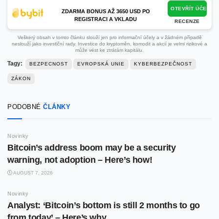
OTEVŘÍT ÚČET
ZDARMA BONUS AŽ 3650 USD PO
REGISTRACI A VKLADU
RECENZE
Veškerý obsah v tomto článku slouží jen pro informační účely a v žádném případě
neslouží jako investiční rady. Investice do kryptoměn, komodit a akcií je velmi rizikové a
může vést ke ztrátám kapitálu.
Tagy:
BEZPECNOST
EVROPSKÁ UNIE
KYBERBEZPEČNOST
ZÁKON
PODOBNÉ
ČLÁNKY
Novinky
Bitcoin’s address boom may be a security
warning, not adoption – Here’s how!
AUGUST 7, 2026
Novinky
Analyst: ‘Bitcoin’s bottom is still 2 months to go
from today’ – Here’s why