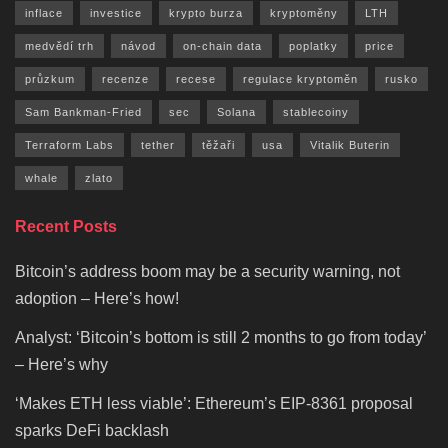
inflace
investice
krypto burza
kryptoměny
LTH
medvědí trh
návod
on-chain data
poplatky
price
průzkum
recenze
recese
regulace kryptoměn
rusko
Sam Bankman-Fried
sec
Solana
stablecoiny
Terraform Labs
tether
těžaři
usa
Vitalik Buterin
whale
zlato
Recent Posts
Bitcoin’s address boom may be a security warning, not
adoption – Here’s how!
Analyst: ‘Bitcoin’s bottom is still 2 months to go from today’
– Here’s why
‘Makes ETH less viable’: Ethereum’s EIP-8361 proposal
sparks DeFi backlash