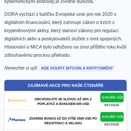
kybernetickými podvody je životně důležitá.”
DORA vychází z balíčku Evropské unie pro rok 2020 o
digitálním financování, který zahrnuje zákon o trzích s
kryptměnovými aktivy, který stanoví zákony pro regulaci
digitálních aktiv a poskytovatelů služeb s nimi spojených.
Hlasování o MiCA bylo odloženo na únor příštího roku kvůli
zdlouhavému procesu překladu.
Nenechte si ujít:
KDE KOUPIT BITCOIN A KRYPTOMĚNY
ZAJÍMAVÉ AKCE PRO NAŠE ČTENÁŘE
OTEVŘÍT ÚČET
OBCHODUJTE SE SLEVOU AŽ 60% Z
POPLATKŮ A BONUSEM 600 USD
RECENZE
OTEVŘÍT ÚČET
ZDARMA BONUS AŽ DO VÝŠE 2500 USD PO
REGISTRACI A VKLADU
RECENZE