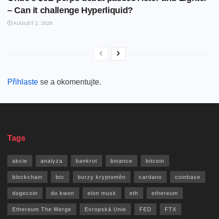
– Can it challenge Hyperliquid?
AUGUST 2, 2026
Přihlaste
se a okomentujte.
Tags
akcie
analyza
bankrot
binance
bitcoin
blockchain
btc
burzy kryptoměn
cardano
coinbase
dogecoin
do kwon
elon musk
eth
ethereum
Ethereum The Merge
Evropská Unie
FED
FTX