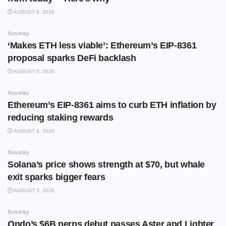
AUGUST 6, 2026
Novinky
‘Makes ETH less viable’: Ethereum’s EIP-8361
proposal sparks DeFi backlash
AUGUST 5, 2026
Novinky
Ethereum’s EIP-8361 aims to curb ETH inflation by
reducing staking rewards
AUGUST 4, 2026
Novinky
Solana’s price shows strength at $70, but whale
exit sparks bigger fears
AUGUST 3, 2026
Novinky
Ondo’s $6B perps debut passes Aster and Lighter