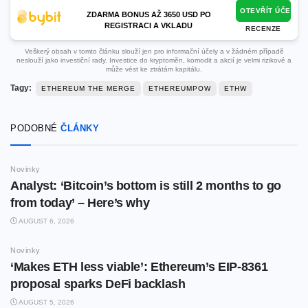
OTEVŘÍT ÚČET
ZDARMA BONUS AŽ 3650 USD PO
REGISTRACI A VKLADU
RECENZE
Veškerý obsah v tomto článku slouží jen pro informační účely a v žádném případě
neslouží jako investiční rady. Investice do kryptoměn, komodit a akcií je velmi rizikové a
může vést ke ztrátám kapitálu.
Tagy:
ETHEREUM THE MERGE
ETHEREUMPOW
ETHW
PODOBNÉ
ČLÁNKY
Novinky
Analyst: ‘Bitcoin’s bottom is still 2 months to go
from today’ – Here’s why
AUGUST 6, 2026
Novinky
‘Makes ETH less viable’: Ethereum’s EIP-8361
proposal sparks DeFi backlash
AUGUST 5, 2026