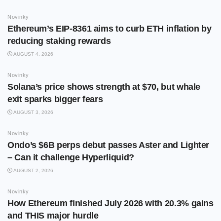
Novinky
Ethereum’s EIP-8361 aims to curb ETH inflation by
reducing staking rewards
AUGUST 4, 2026
Novinky
Solana’s price shows strength at $70, but whale
exit sparks bigger fears
AUGUST 3, 2026
Novinky
Ondo’s $6B perps debut passes Aster and Lighter
– Can it challenge Hyperliquid?
AUGUST 2, 2026
Novinky
How Ethereum finished July 2026 with 20.3% gains
and THIS major hurdle