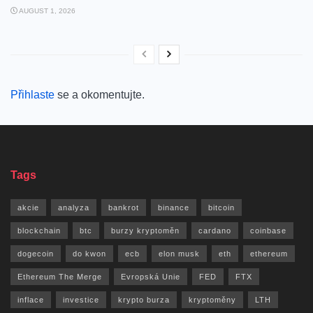
AUGUST 1, 2026
Přihlaste
se a okomentujte.
Tags
akcie
analyza
bankrot
binance
bitcoin
blockchain
btc
burzy kryptoměn
cardano
coinbase
dogecoin
do kwon
ecb
elon musk
eth
ethereum
Ethereum The Merge
Evropská Unie
FED
FTX
inflace
investice
krypto burza
kryptoměny
LTH