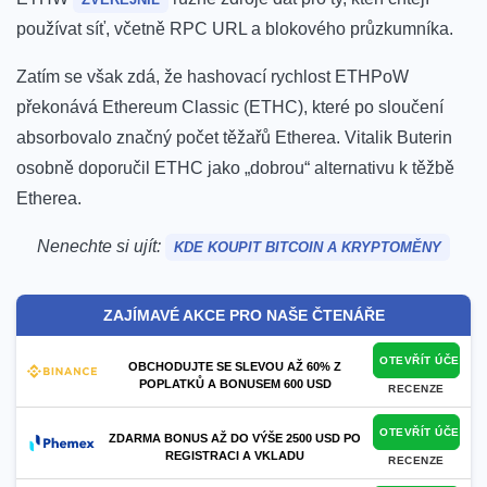
používat síť, včetně RPC URL a blokového průzkumníka.
Zatím se však zdá, že hashovací rychlost ETHPoW
překonává Ethereum Classic (ETHC), které po sloučení
absorbovalo značný počet těžařů Etherea. Vitalik Buterin
osobně doporučil ETHC jako „dobrou“ alternativu k těžbě
Etherea.
Nenechte si ujít:
KDE KOUPIT BITCOIN A KRYPTOMĚNY
ZAJÍMAVÉ AKCE PRO NAŠE ČTENÁŘE
OTEVŘÍT ÚČET
OBCHODUJTE SE SLEVOU AŽ 60% Z
POPLATKŮ A BONUSEM 600 USD
RECENZE
OTEVŘÍT ÚČET
ZDARMA BONUS AŽ DO VÝŠE 2500 USD PO
REGISTRACI A VKLADU
RECENZE