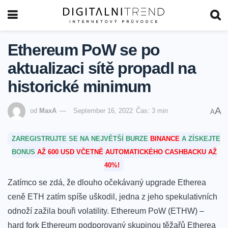
Ethereum PoW se po
aktualizaci sítě propadl na
historické minimum
A
od
MaxA
September 16, 2022
Čas: 3 min
A
ZAREGISTRUJTE SE NA NEJVĚTŠÍ BURZE
BINANCE
A ZÍSKEJTE
BONUS
AŽ 600 USD VČETNĚ AUTOMATICKÉHO CASHBACKU AŽ
40%!
Zatímco se zdá, že dlouho očekávaný upgrade Etherea
ceně ETH zatím spíše uškodil, jedna z jeho spekulativních
odnoží zažila bouři volatility. Ethereum PoW (ETHW) –
hard fork Ethereum podporovaný skupinou těžařů Etherea