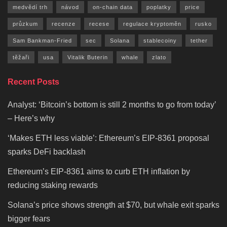
medvědí trh
návod
on-chain data
poplatky
price
průzkum
recenze
recese
regulace kryptoměn
rusko
Sam Bankman-Fried
sec
Solana
stablecoiny
tether
těžaři
usa
Vitalik Buterin
whale
zlato
Recent Posts
Analyst: ‘Bitcoin’s bottom is still 2 months to go from today’
– Here’s why
‘Makes ETH less viable’: Ethereum’s EIP-8361 proposal
sparks DeFi backlash
Ethereum’s EIP-8361 aims to curb ETH inflation by
reducing staking rewards
Solana’s price shows strength at $70, but whale exit sparks
bigger fears