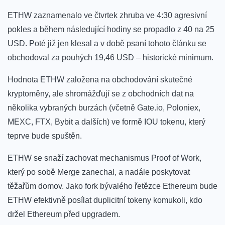
ETHW zaznamenalo ve čtvrtek zhruba ve 4:30 agresivní
pokles a během následující hodiny se propadlo z 40 na 25
USD. Poté již jen klesal a v době psaní tohoto článku se
obchodoval za pouhých 19,46 USD – historické minimum.
Hodnota ETHW založena na obchodování skutečné
kryptoměny, ale shromážďují se z obchodních dat na
několika vybraných burzách (včetně Gate.io, Poloniex,
MEXC, FTX, Bybit a dalších) ve formě IOU tokenu, který
teprve bude spuštěn.
ETHW se snaží zachovat mechanismus Proof of Work,
který po sobě Merge zanechal, a nadále poskytovat
těžařům domov. Jako fork bývalého řetězce Ethereum bude
ETHW efektivně posílat duplicitní tokeny komukoli, kdo
držel Ethereum před upgradem.