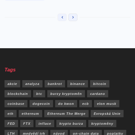
Tags
akcie
analyza
bankrot
binance
bitcoin
blockchain
btc
burzy kryptoměn
cardano
coinbase
dogecoin
do kwon
ecb
elon musk
eth
ethereum
Ethereum The Merge
Evropská Unie
FED
FTX
inflace
krypto burza
kryptoměny
LTH
medvědí trh
návod
on-chain data
poplatky