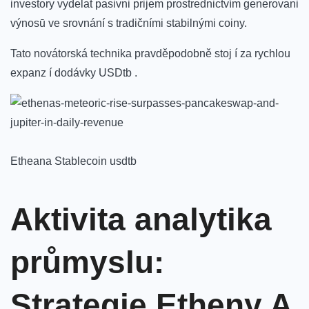
investory vydelat pasivni prijem prostrednictvím⁢ generovani
výnosū ⁤ve srovnání s tradičními ⁢stabilnými coiny.
Tato novátorská technika pravděpodobně stoj í za rychlou
expanz í dodávky USDtb⁢ .
Etheana‌ Stablecoin usdtb
Aktivita analytika
průmyslu:
Strategie Etheny​ A