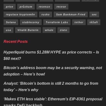
price
průzkum
recenze
recese
regulace kryptoměn
rusko
Sam Bankman-Fried
sec
Solana
stablecoiny
Terraform Labs
tether
těžaři
usa
Vitalik Buterin
whale
zlato
Recent Posts
Hyperliquid burns $1.28M HYPE as price corrects – Is
$60 next?
Bitcoin’s address boom may be a security warning, not
adoption – Here’s how!
Analyst: ‘Bitcoin’s bottom is still 2 months to go from
today’ – Here’s why
‘Makes ETH less viable’: Ethereum’s EIP-8361 proposal
sparks DeFi backlash