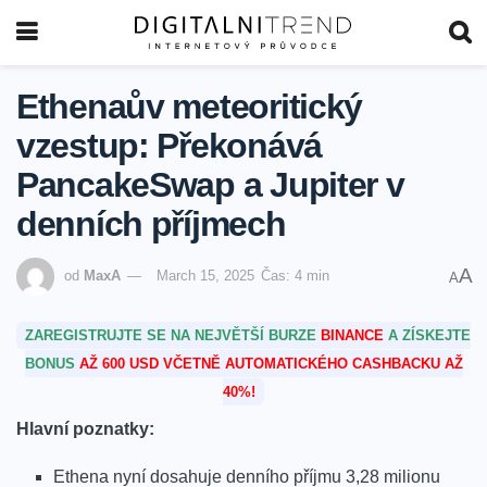
Ethenaův meteoritický
vzestup: Překonává
PancakeSwap a Jupiter v
denních příjmech
A
od
MaxA
March 15, 2025
Čas: 4 min
A
ZAREGISTRUJTE SE NA NEJVĚTŠÍ BURZE
BINANCE
A ZÍSKEJTE
BONUS
AŽ 600 USD VČETNĚ AUTOMATICKÉHO CASHBACKU AŽ
40%!
Hlavní poznatky:
Ethena nyní⁢ dosahuje denního příjmu 3,28 milionu‍