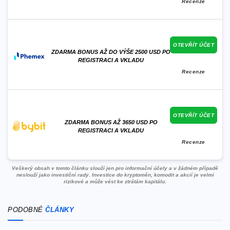
Recenze
OTEVŘÍT ÚČET
ZDARMA BONUS AŽ DO VÝŠE 2500 USD PO
REGISTRACI A VKLADU
Recenze
OTEVŘÍT ÚČET
ZDARMA BONUS AŽ 3650 USD PO
REGISTRACI A VKLADU
Recenze
Veškerý obsah v tomto článku slouží jen pro informační účely a v žádném případě
neslouží jako investiční rady. Investice do kryptoměn, komodit a akcií je velmi
rizikové a může vést ke ztrátám kapitálu.
PODOBNÉ
ČLÁNKY