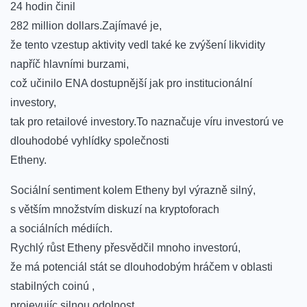
24 hodin ‍činil
282 million dollars.Zajímavé je,
že tento vzestup aktivity vedl také ke zvýšení likvidity
napříč hlavními ⁣burzami,
což učinilo ⁢ENA dostupnější jak pro institucionální​
investory,
tak pro retailové investory.To ‍naznačuje víru investorú ve
dlouhodobé​ vyhlídky ⁤společnosti
Etheny.
Sociální ​sentiment kolem Etheny byl⁤ výrazně ‌silný,
s větším množstvím diskuzí na kryptoforach
a sociálních médiích.
Rychlý ⁢růst ⁤Etheny přesvědčil ‌mnoho⁣ investorú,
že​ má potenciál stát se dlouhodobým hráčem v⁣ oblasti ​
stabilných​ coinú ,
projevujíc ⁤silnou odolnost .