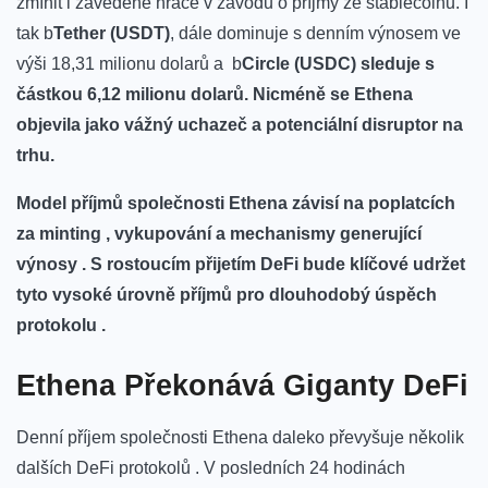
zmínit i zavedené hráče v závodu o příjmy​ ze⁣ stablecoinů. I
tak
b
Tether (USDT)
,
dále dominuje s denním výnosem ve
výši 18,31 ​milionu dolarů‍ a ​
b
Circle (USDC)
sleduje s
částkou 6,12⁣ milionu dolarů. Nicméně se Ethena
objevila jako vážný uchazeč a potenciální disruptor‌ na
trhu.
Model příjmů společnosti Ethena závisí na ⁣poplatcích
za minting ,​ vykupování a mechanismy‌ generující
výnosy . S rostoucím ⁣přijetím DeFi bude klíčové udržet
tyto vysoké úrovně příjmů pro dlouhodobý úspěch
protokolu .
Ethena Překonává⁤ Giganty ​DeFi
Denní‍ příjem společnosti Ethena daleko převyšuje několik
⁢dalších ⁢DeFi ‍protokolů . ⁢V ⁢posledních⁤ 24 hodinách