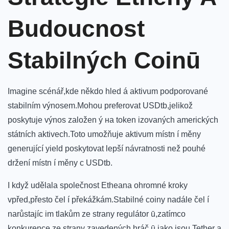
Budoucnost
Stabilných Coinū
Imagine scénář,kde někdo hled á‍ aktivum podporované
stabilním výnosem.Mohou preferovat USDtb,jelikož
poskytuje⁣ výnos​ založen ‌ý на token ‌izovaných ‌amerických
státních aktivech.Toto umožňuje aktivum místn⁣ í ⁣měny
generující yield ​poskytovat ‌lepší návratnosti‍ než pouhé
držení místn í měny с USDtb.
I když udělala společnost Etheana ohromné kroky
vpřed,přesto čel í překážkám.Stabilné coiny nadále čel í
narůstajíc im tlakům ze ⁣strany regulátor ū,zatímco
konkurence ze strany zavedených ‍hráč ū,jako jsou ⁣Tether а⁢