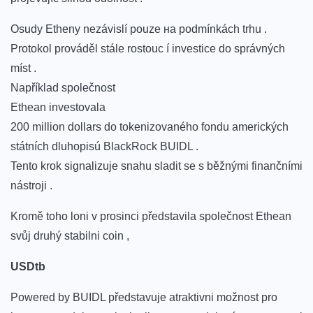
Osudy ⁤Etheny nezávislí pouze на podmínkách trhu .
Protokol ⁤prováděl stále rostouc ⁣í investice do ‍správných
míst .
Například ⁢společnost
Ethean investovala
200 million dollars do tokenizovaného fondu amerických
státních dluhopisú BlackRock BUIDL .
Tento⁣ krok ‌signalizuje snahu sladit se​ s běžnými finančními
nástroji .
Kromě toho loni v prosinci představila​ společnost Ethean
svůj‍ druhý stabilni coin‍ ,
USDtb
Powered by BUIDL představuje atraktivni možnost pro