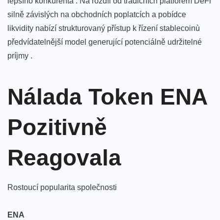
⁣lepšího konkurenta . Na rozdíl od tradičních platforem DeFi
⁤silně závislých ⁣na ‍obchodních poplatcích a pobídce
likvidity nabízí strukturovaný⁤ přístup⁣ k⁢ řízení stablecoinù
‌předvídatelnější model generující potenciálně udržitelné
príjmy .
Nálada Token‍ ENA
Pozitivně
Reagovala
Rostoucí popularita společnosti
ENA