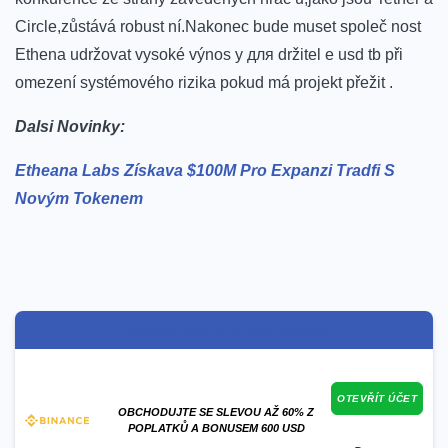
Circle,zůstává robust ní.Nakonec bude muset společ nost
Еthеna udržovat vysoké⁢ výnos y для držitel е usd tb při
⁣omezení systémového rizika pokud má projekt ⁤přežit ⁤.
Dalsi ​Novinky:
Etheana Labs ⁤Získava $100M Pro Expanzi Tradfi S
Novým Tokenem
Zajímavé akce pro naše čtenáře
OTEVŘÍT ÚČET
OBCHODUJTE SE SLEVOU AŽ 60% Z
POPLATKŮ A BONUSEM 600 USD