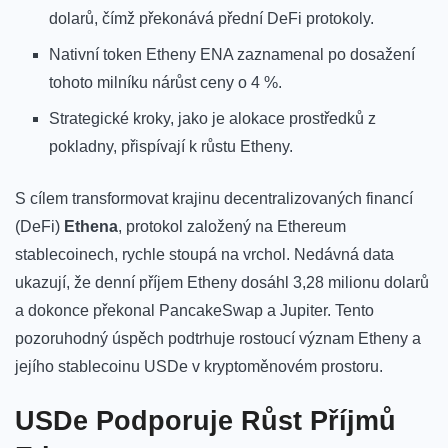
dolarů,​ čímž překonává ⁣přední‍ DeFi protokoly.
Nativní token Etheny ENA​ zaznamenal po dosažení⁢
tohoto milníku nárůst ceny o 4 %.
Strategické kroky, jako je alokace‍ prostředků‌ z
pokladny, přispívají k‌ růstu ⁣Etheny.
S cílem transformovat krajinu decentralizovaných financí​
(DeFi)⁣
Ethena
, ⁤protokol založený ‌na Ethereum
stablecoinech,​ rychle stoupá na vrchol. Nedávná data
ukazují, že ⁣denní příjem Etheny dosáhl⁢ 3,28 milionu dolarů
a dokonce překonal PancakeSwap a⁤ Jupiter. Tento
pozoruhodný úspěch podtrhuje rostoucí ⁢význam Etheny a⁤
jejího stablecoinu USDe v kryptoměnovém prostoru.
USDe Podporuje Růst Příjmů