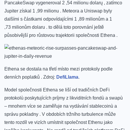
PancakeSwap vygeneroval 2 ,54 milionu dolarų , zatímco
⁤Jupiter získal 1 ,99 milionu . ⁤Meteora a Uniswap byly
dalšími​ s částkami odpovídajícími 1 ,89 milionům ⁤a 1
,73 milionům dolaru . to dělá toto porovnání ještě
působivější pro růstovou trajektorii společnosti Ethena .
Ethena se dostala na třetí místo ‍mezi protokoly podle
‌denních poplatků . Zdroj:
DefiLlama
.
Model⁤ společnosti Ethena se liší od tradičních DeFi
⁤protokolù poskytujících​ príjmy z⁤ likviditních fondù a swapù​
– mnohem více ⁢se zaměřuje na vydávání stablecoinù a
správu pokladny . V obdobích tržního turbulence může
tento ⁣rozdíl ve vizích⁣ umístnit společnost Ethenu jako