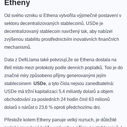
Etheny
Od svého vzniku si Ethena ⁤vytvořila výjimečné⁤ postavení v
sektoru decentralizovaných stablecoinů. USDe je
decentralizovaný stablecoin navržený tak, aby‍ nabízel
zvýšenou‍ stabilitu prostřednictvím inovativních finančních
mechanismů.
Data z DefiLlama také potvrzují,že se Ethena dostala‌ na
třetí místo⁤ mezi protokoly podle denních poplatků. Too je do
značné míry způsobeno příjmy generovanými ⁣jejím
⁤stablecoinem ⁣
USDe
,
a tyto čísla​ nejsou zanedbatelná:
USDe​ má tržní kapitalizaci​ 5,4 ⁤miliardy dolarů ⁢a objem
obchodování za posledních 24 hodin činil 63 milionů
dolarů s nárůst o 23,6 % oproti předchozímu⁤ dni.
Přestože‌ kolem Etheny panuje velký ⁣rozruch,‍ je důležité