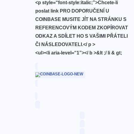
<p style=“font-style:italic;”>Chcete-li
poslat link ⁣PRO ​DOPORUČENÍ U
COINBASE MUSITE JÍT ‍NA STRÁNKU S
REFERENCOVÝM KODEM⁤ ZKOPÍROVAT
ODKAZ A SDÍLET HO S VAŠIMI​ PŘÁTELI‌
ČI NÁSLEDOVATELI.</ p >
<ul><li aria-level=“1”>
</ b >&lt ;/ li & gt;