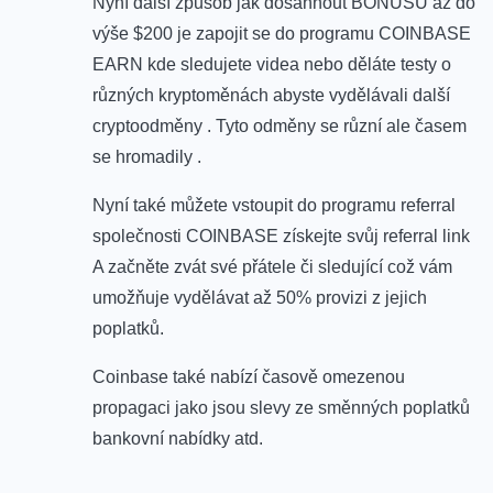
Nyní další způsob ‍jak dosáhnout BONUSU až do‍
výše $200 ‍je zapojit se do ⁤programu COINBASE
EARN kde sledujete videa nebo děláte testy o
různých kryptoměnách abyste‌ vydělávali další
cryptoodměny . Tyto ⁢odměny se ‌různí ale časem
se hromadily‍ .
Nyní také můžete vstoupit do programu referral
společnosti COINBASE získejte⁤ svůj​ referral link
A začněte zvát své přátele či sledující což ​vám
umožňuje ‍vydělávat až‍ 50% provizi z jejich
poplatků.
Coinbase‍ také nabízí časově omezenou
propagaci jako jsou slevy ze směnných poplatků
bankovní nabídky atd.