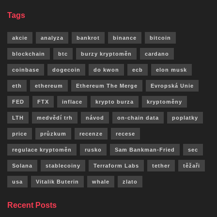
Tags
akcie
analyza
bankrot
binance
bitcoin
blockchain
btc
burzy kryptoměn
cardano
coinbase
dogecoin
do kwon
ecb
elon musk
eth
ethereum
Ethereum The Merge
Evropská Unie
FED
FTX
inflace
krypto burza
kryptoměny
LTH
medvědí trh
návod
on-chain data
poplatky
price
průzkum
recenze
recese
regulace kryptoměn
rusko
Sam Bankman-Fried
sec
Solana
stablecoiny
Terraform Labs
tether
těžaři
usa
Vitalik Buterin
whale
zlato
Recent Posts