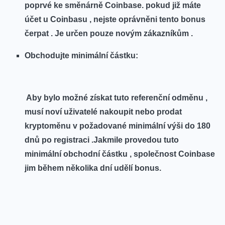
poprvé ⁢ke⁢ směnárně Coinbase. pokud již máte​
účet u ⁣Coinbasu , nejste oprávněni ⁢tento​ bonus
čerpat . Je určen pouze novým zákazníkům .
Obchodujte minimální ‌částku:
⁣ Aby bylo možné⁤ získat tuto referenční odměnu ,
musí noví uživatelé nakoupit nebo prodat
kryptoměnu v ⁢požadované minimální výši do⁣ 180
dnů po‌ registraci .Jakmile provedou tuto
minimální⁣ obchodní částku ​, společnost Coinbase
⁢jim během⁤ několika dní udělí​ bonus.
​