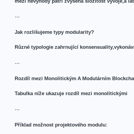
mezi nevýhody patří zvýšená složitost vývoje,a la
…
Jak rozlišujeme typy modularity?
Různé typologie zahrnující konsensuality,vykonáv
…
Rozdíl mezi Monolitickým A Modulárním Blockcha
Tabulka níže ukazuje rozdíl ⁣mezi monolitickými
…
Příklad možnost projektového modulu: