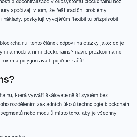
lnosti a decentralizace v ekosystému ​blockchainu bez
ury spočívají⁣ v tom, že řeší tradiční problémy
í náklady, poskytují vývojářům flexibilitu přizpůsobit
 blockchainu. tento ‌článek odpoví na otázky jako: co je
ickými a modulárními ​blockchains? navíc prozkoumáme
imism ‍a polygon‍ avail. pojďme začít!
ns?
hainu, která vytváří škálovatelnější systém bez
oho rozdělením základních úkolů technologie blockchain‍
o segmentů nebo modulů místo toho, aby je všechny​
trých smluv.