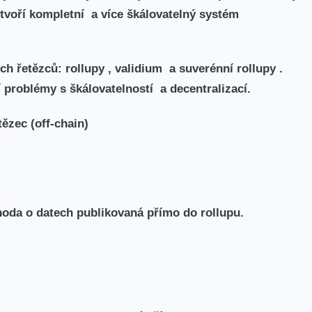
 tvoří kompletní a více škálovatelný systém
ých řetězců:
rollupy , validium a suverénní rollupy .
 problémy s škálovatelností a decentralizací.
tězec (off-chain)
ohoda o datech publikovaná přímo do rollupu.