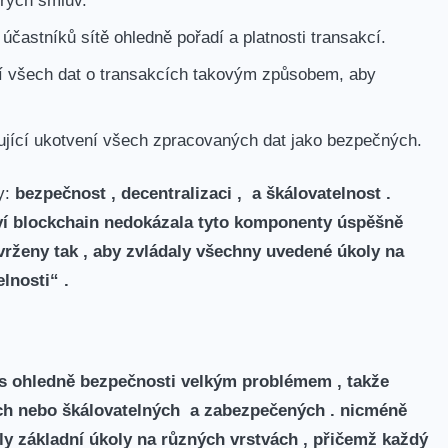
účastníků sítě ohledně pořadí a platnosti transakcí.
ní všech dat o transakcích takovým způsobem,⁢ aby
šťující ukotvení všech zpracovaných dat jako bezpečných.
y:
bezpečnost , decentralizaci , ⁤
a
škálovatelnost ⁤.
ví blockchain nedokázala tyto⁢ komponenty úspěšně
vrženy tak ,⁤ aby zvládaly všechny uvedené úkoly na
lnosti“ .
s ohledně bezpečnosti velkým problémem , takže
ch nebo škálovatelných a zabezpečených . nicméně
ly základní úkoly na různých ⁢vrstvách , přičemž každý