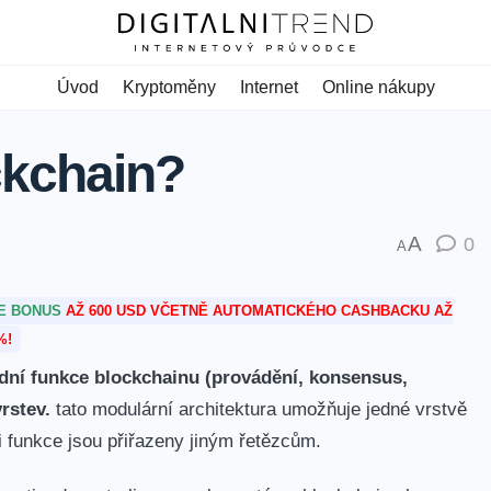
Úvod
Kryptoměny
Internet
Online nákupy
ckchain?
A
0
A
TE BONUS
AŽ 600 USD VČETNĚ AUTOMATICKÉHO CASHBACKU AŽ
%!
ladní funkce blockchainu (provádění,‍ konsensus,
rstev.
tato modulární architektura umožňuje jedné ‍vrstvě
tři funkce jsou přiřazeny jiným řetězcům.