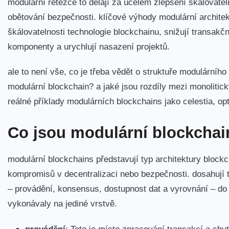
modulární řetězce to dělají za účelem zlepšení škálovate
obětování bezpečnosti. ⁢klíčové výhody modulární architekt
škálovatelnosti technologie blockchainu, snižují‌ transakčn
komponenty a urychlují nasazení projektů.
ale to není⁣ vše, co je třeba vědět o struktuře modulárního
⁤modulární blockchain? a jaké jsou rozdíly mezi monolit
reálné příklady modulárních ⁤blockchains jako celestia, opt
Co jsou modulární blockchai
modulární blockchains představují typ architektury blockc
kompromisů v decentralizaci nebo bezpečnosti. dosahují t
–⁤ provádění, konsensus, dostupnost dat a vyrovnání – d
vykonávaly na ⁢jediné vrstvě.
provádění
:
Toto je místo‍ zpracování transakcí a chy