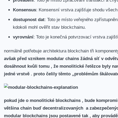
Konsensus
:
Konsensní vrstva zajišťuje shodu všech 
dostupnost dat
:
Toto je místo veřejného zpřístupně
kdokoli mohl ověřit stav blockchainu.
vyrovnání
:​
Toto je⁤ konečná ​potvrzovací vrstva zaji
normálně potřebuje architektura blockchain​ tři komponent
avšak před vznikem modular chains žádná síť v ⁤odvět
dosáhnout kvůli tomu ,‍ že monolitické řetězce byly na
jedné vrstvě . proto čelily těmto „problémům škálovate
pokud jde o monolitické blockchains , bude kompromi
většina chain buď decentralizovaných a zabezpečený
modular blockchains jsou postavené tak⁤ , aby provádě