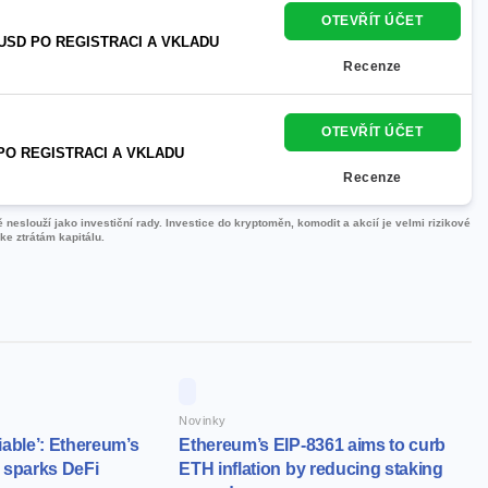
OTEVŘÍT ÚČET
USD PO REGISTRACI A VKLADU
Recenze
OTEVŘÍT ÚČET
PO REGISTRACI A VKLADU
Recenze
neslouží jako investiční rady. Investice do kryptoměn, komodit a akcií je velmi rizikové
ke ztrátám kapitálu.
Novinky
iable’: Ethereum’s
Ethereum’s EIP-8361 aims to curb
 sparks DeFi
ETH inflation by reducing staking