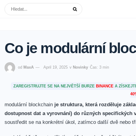
Co je modulární blo
od
MaxA
April 19, 2025
v
Novinky
Čas: 3 min
ZAREGISTRUJTE SE NA NEJVĚTŠÍ BURZE
BINANCE
A ZÍSKEJ
40
modulární blockchain
je struktura, která rozděluje zák
dostupnost dat a‍ vyrovnání) do‍ různých specifických v
soustředit se na ⁤konkrétní úkol, zatímco​ další dvě nebo⁣ 