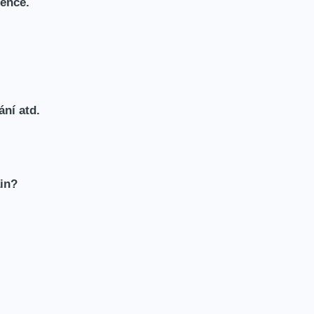
tence.
ání atd.
in?