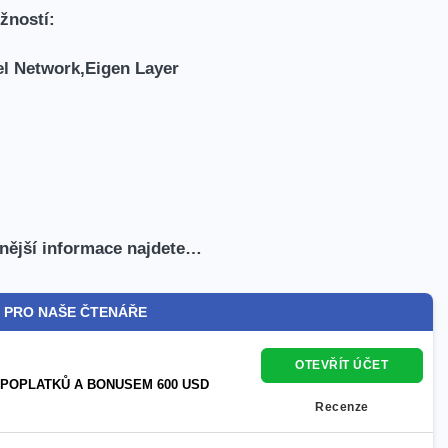
žností:
l Network,Eigen Layer
bnější informace najdete…
 PRO NAŠE ČTENÁŘE
OTEVŘÍT ÚČET
 POPLATKŮ A BONUSEM 600 USD
Recenze