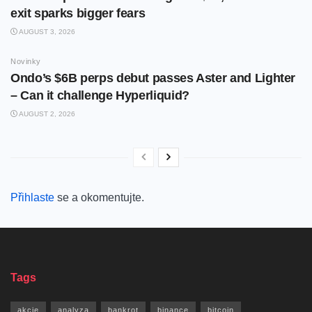
exit sparks bigger fears
AUGUST 3, 2026
Novinky
Ondo’s $6B perps debut passes Aster and Lighter
– Can it challenge Hyperliquid?
AUGUST 2, 2026
Přihlaste
se a okomentujte.
Tags
akcie
analyza
bankrot
binance
bitcoin