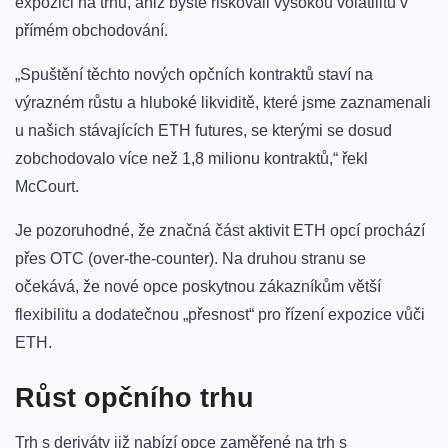
expozici na trhu, aniž byste riskovali vysokou volatilitu v
přímém obchodování.
„Spuštění těchto nových opčních kontraktů staví na
výrazném růstu a hluboké likviditě, které jsme zaznamenali
u našich stávajících ETH futures, se kterými se dosud
zobchodovalo více než 1,8 milionu kontraktů,“ řekl
McCourt.
Je pozoruhodné, že značná část aktivit ETH opcí prochází
přes OTC (over-the-counter). Na druhou stranu se
očekává, že nové opce poskytnou zákazníkům větší
flexibilitu a dodatečnou „přesnost“ pro řízení expozice vůči
ETH.
Růst opčního trhu
Trh s deriváty již nabízí opce zaměřené na trh s