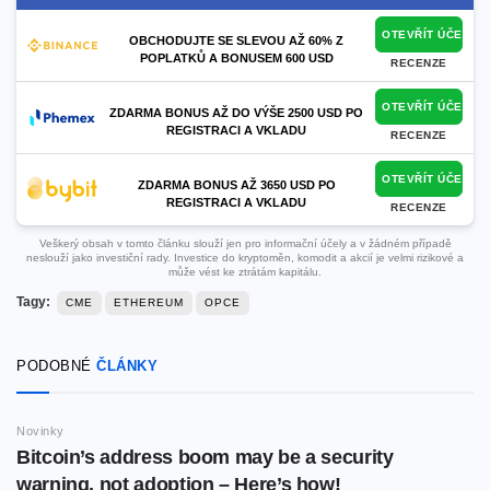
OTEVŘÍT ÚČET
OBCHODUJTE SE SLEVOU AŽ 60% Z
POPLATKŮ A BONUSEM 600 USD
RECENZE
OTEVŘÍT ÚČET
ZDARMA BONUS AŽ DO VÝŠE 2500 USD PO
REGISTRACI A VKLADU
RECENZE
OTEVŘÍT ÚČET
ZDARMA BONUS AŽ 3650 USD PO
REGISTRACI A VKLADU
RECENZE
Veškerý obsah v tomto článku slouží jen pro informační účely a v žádném případě
neslouží jako investiční rady. Investice do kryptoměn, komodit a akcií je velmi rizikové a
může vést ke ztrátám kapitálu.
Tagy:
CME
ETHEREUM
OPCE
PODOBNÉ
ČLÁNKY
Novinky
Bitcoin’s address boom may be a security
warning, not adoption – Here’s how!