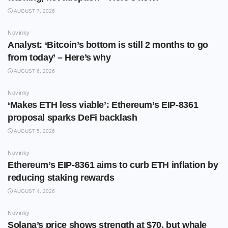
AUGUST 7, 2026
Novinky
Analyst: ‘Bitcoin’s bottom is still 2 months to go
from today’ – Here’s why
AUGUST 6, 2026
Novinky
‘Makes ETH less viable’: Ethereum’s EIP-8361
proposal sparks DeFi backlash
AUGUST 5, 2026
Novinky
Ethereum’s EIP-8361 aims to curb ETH inflation by
reducing staking rewards
AUGUST 4, 2026
Novinky
Solana’s price shows strength at $70, but whale