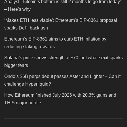
Analyst: ‘Bitcoin’s bottom is still 2 months to go from today’
– Here’s why
‘Makes ETH less viable’: Ethereum’s EIP-8361 proposal
sparks DeFi backlash
Ethereum’s EIP-8361 aims to curb ETH inflation by
reducing staking rewards
Solana’s price shows strength at $70, but whale exit sparks
bigger fears
Ondo’s $6B perps debut passes Aster and Lighter – Can it
challenge Hyperliquid?
How Ethereum finished July 2026 with 20.3% gains and
THIS major hurdle