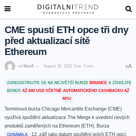
CME spustí ETH opce tři dny
před aktualizací sítě
Ethereum
A
od
MaxA
August 20, 2022
Čas: 3 min
A
ZAREGISTRUJTE SE NA NEJVĚTŠÍ BURZE
BINANCE
A ZÍSKEJTE
BONUS
AŽ 600 USD VČETNĚ AUTOMATICKÉHO CASHBACKU AŽ
40%!
Termínová burza Chicago Mercantile Exchange (CME)
využívá spuštění aktualizace The Merge k uvedení nových
produktů zaměřených na Ethereum (ETH).
Burza
12. září jako datum spuštění jejích ETH opcí.
OZNÁMILA