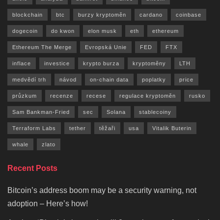
blockchain
btc
burzy kryptoměn
cardano
coinbase
dogecoin
do kwon
elon musk
eth
ethereum
Ethereum The Merge
Evropská Unie
FED
FTX
inflace
investice
krypto burza
kryptoměny
LTH
medvědí trh
návod
on-chain data
poplatky
price
průzkum
recenze
recese
regulace kryptoměn
rusko
Sam Bankman-Fried
sec
Solana
stablecoiny
Terraform Labs
tether
těžaři
usa
Vitalik Buterin
whale
zlato
Recent Posts
Bitcoin’s address boom may be a security warning, not
adoption – Here’s how!