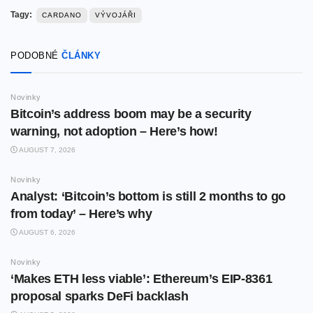
Tagy:
CARDANO
VÝVOJÁŘI
PODOBNÉ
ČLÁNKY
Novinky
Bitcoin’s address boom may be a security
warning, not adoption – Here’s how!
AUGUST 7, 2026
Novinky
Analyst: ‘Bitcoin’s bottom is still 2 months to go
from today’ – Here’s why
AUGUST 6, 2026
Novinky
‘Makes ETH less viable’: Ethereum’s EIP-8361
proposal sparks DeFi backlash