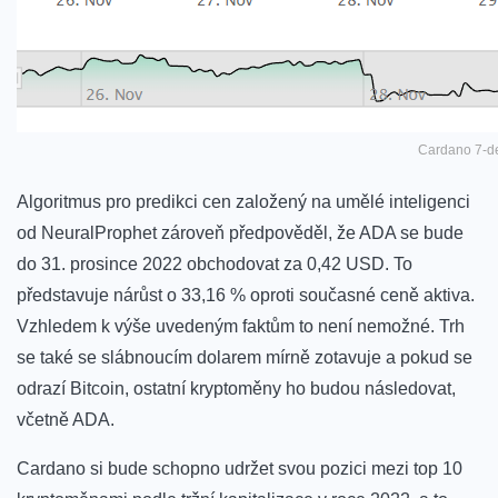
Cardano 7-de
Algoritmus pro predikci cen založený na umělé inteligenci
od NeuralProphet zároveň
předpověděl
, že ADA se bude
do 31. prosince 2022 obchodovat za 0,42 USD
. To
představuje nárůst o 33,16 % oproti současné ceně aktiva.
Vzhledem k výše uvedeným faktům to není nemožné. Trh
se také se slábnoucím dolarem mírně zotavuje a pokud se
odrazí Bitcoin, ostatní kryptoměny ho budou následovat,
včetně ADA.
Cardano si bude schopno udržet svou pozici mezi top 10