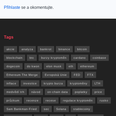
Přihlaste
se a okomentujte.
Tags
akcie
analyza
bankrot
binance
bitcoin
blockchain
btc
burzy kryptoměn
cardano
coinbase
dogecoin
do kwon
elon musk
eth
ethereum
Ethereum The Merge
Evropská Unie
FED
FTX
inflace
investice
krypto burza
kryptoměny
LTH
medvědí trh
návod
on-chain data
poplatky
price
průzkum
recenze
recese
regulace kryptoměn
rusko
Sam Bankman-Fried
sec
Solana
stablecoiny