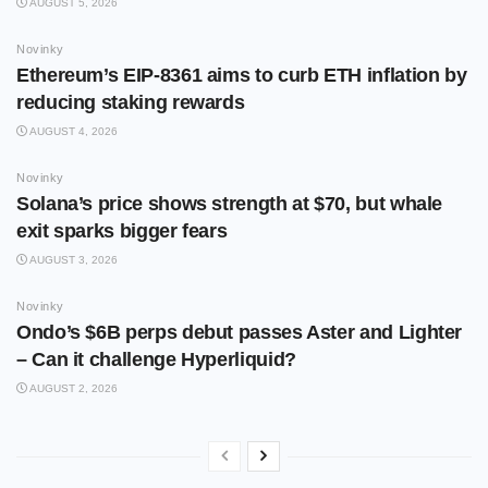
AUGUST 5, 2026
Novinky
Ethereum’s EIP-8361 aims to curb ETH inflation by
reducing staking rewards
AUGUST 4, 2026
Novinky
Solana’s price shows strength at $70, but whale
exit sparks bigger fears
AUGUST 3, 2026
Novinky
Ondo’s $6B perps debut passes Aster and Lighter
– Can it challenge Hyperliquid?
AUGUST 2, 2026