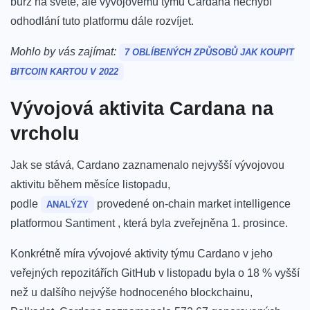
burz na světě, ale vývojovému týmu Cardana nechybí
odhodlání tuto platformu dále rozvíjet.
Mohlo by vás zajímat:
7 OBLÍBENÝCH ZPŮSOBŮ JAK KOUPIT
BITCOIN KARTOU V 2022
Vývojová aktivita Cardana na
vrcholu
Jak se stává, Cardano zaznamenalo nejvyšší vývojovou
aktivitu během měsíce listopadu,
podle
provedené on-chain market intelligence
ANALÝZY
platformou Santiment , která byla zveřejněna 1. prosince.
Konkrétně míra vývojové aktivity týmu Cardano v jeho
veřejných repozitářích GitHub v listopadu byla o 18 % vyšší
než u dalšího nejvýše hodnoceného blockchainu,