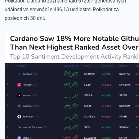
Polkadot. Cardano zaznamenalo 572,67 generovaných
událostí ve srovnání s 486,13 událostmi Polkadot za
posledních 30 dní.