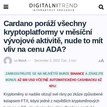
Cardano poráží všechny
kryptoplatformy v měsíční
vývojové aktivitě, nude to mít
vliv na cenu ADA?
A
od
MaxA
December 3, 2022
Čas: 3 min
A
ZAREGISTRUJTE SE NA NEJVĚTŠÍ BURZE
BINANCE
A ZÍSKEJTE
BONUS
AŽ 600 USD VČETNĚ AUTOMATICKÉHO CASHBACKU AŽ
40%!
Kryptoměny si nadále olizují své rány po zkáze způsobené
kolapsem FTX, kdysi jedné z největších kryptoměnových