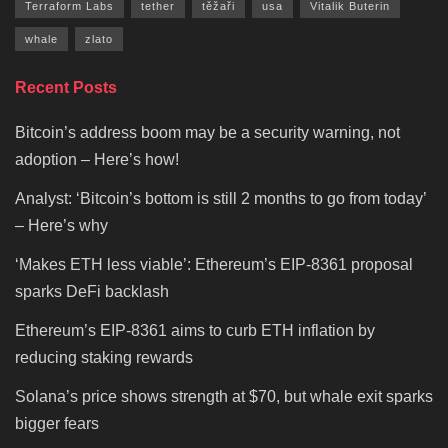
Terraform Labs
tether
těžaři
usa
Vitalik Buterin
whale
zlato
Recent Posts
Bitcoin’s address boom may be a security warning, not
adoption – Here’s how!
Analyst: ‘Bitcoin’s bottom is still 2 months to go from today’
– Here’s why
‘Makes ETH less viable’: Ethereum’s EIP-8361 proposal
sparks DeFi backlash
Ethereum’s EIP-8361 aims to curb ETH inflation by
reducing staking rewards
Solana’s price shows strength at $70, but whale exit sparks
bigger fears