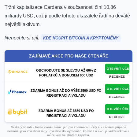
Tržní kapitalizace Cardana v současnosti činí 10,86
miliardy USD, což ji podle tohoto ukazatele řadí na deváté
největší aktivum
.
Nenechte si ujít:
KDE KOUPIT BITCOIN A KRYPTOMĚNY
ZAJÍMAVÉ AKCE PRO NAŠE ČTENÁŘE
OTEVŘÍT ÚČET
OBCHODUJTE SE SLEVOU AŽ 60% Z
POPLATKŮ A BONUSEM 600 USD
RECENZE
OTEVŘÍT ÚČET
ZDARMA BONUS AŽ DO VÝŠE 2500 USD PO
REGISTRACI A VKLADU
RECENZE
OTEVŘÍT ÚČET
ZDARMA BONUS AŽ 3650 USD PO
REGISTRACI A VKLADU
RECENZE
Veškerý obsah v tomto článku slouží jen pro informační účely a v žádném případě
neslouží jako investiční rady. Investice do kryptoměn, komodit a akcií je velmi rizikové a
může vést ke ztrátám kapitálu.