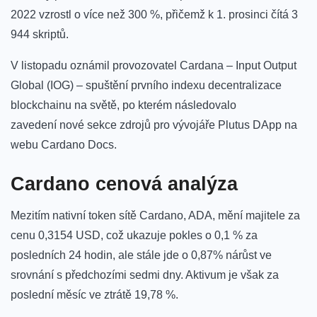
2022 vzrostl o více než 300 %, přičemž k 1. prosinci čítá 3
944 skriptů.
V listopadu oznámil provozovatel Cardana – Input Output
Global (IOG) – spuštění prvního indexu decentralizace
blockchainu na světě, po kterém následovalo
zavedení nové sekce zdrojů pro vývojáře Plutus DApp na
webu Cardano Docs.
Cardano cenová analýza
Mezitím nativní token sítě Cardano, ADA, mění majitele za
cenu 0,3154 USD, což ukazuje pokles o 0,1 % za
posledních 24 hodin, ale stále jde o 0,87% nárůst ve
srovnání s předchozími sedmi dny. Aktivum je však za
poslední měsíc ve ztrátě 19,78 %.