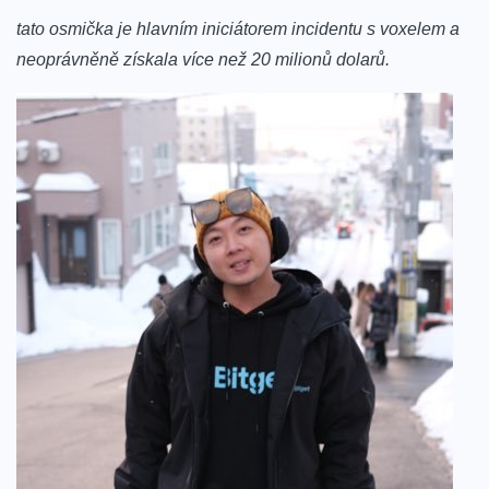
tato osmička je​ hlavním iniciátorem incidentu s voxelem a
neoprávněně získala více⁣ než⁤ 20 milionů dolarů.