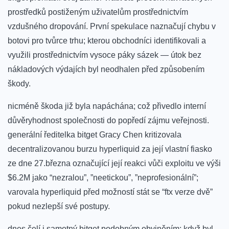
prostředků postiženým uživatelům prostřednictvím
vzdušného ⁢dropování.⁤ První spekulace naznačují chybu v
botovi pro ⁣tvůrce ⁤trhu; kterou obchodníci identifikovali a
využili prostřednictvím vysoce páky sázek — útok bez
nákladových výdajích⁢ byl neodhalen před způsobením
škody.
nicméně škoda již byla napáchána; což přivedlo interní
důvěryhodnost⁣ společnosti do⁣ popředí zájmu veřejnosti.
generální ředitelka ⁣bitget Gracy Chen kritizovala
decentralizovanou⁣ burzu⁣ hyperliquid ⁢za její vlastní fiasko
⁣ze dne 27.března označující její reakci vůči exploitu ve výši
$6.2M ‍jako “nezralou”, ‌”neetickou”, ⁤”neprofesionální”;
varovala hyperliquid ⁢před možností ​stát‌ se “ftx ⁣verze​ dvě”
pokud nezlepší své postupy.
dnes čelí i samotný bitget‌ podobným obviněním; ⁢když byl