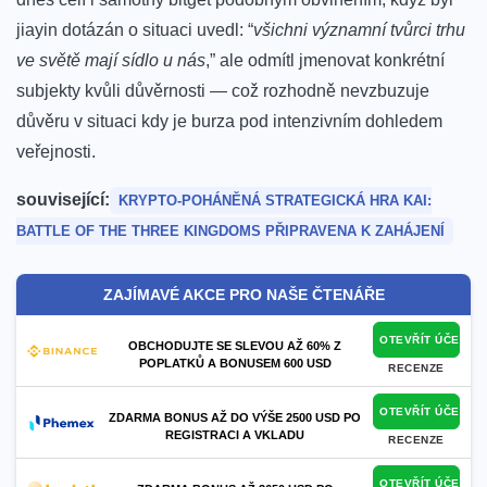
jiayin dotázán o situaci uvedl: “
všichni významní tvůrci trhu
ve světě mají sídlo ⁢u nás
,” ale odmítl⁢ jmenovat konkrétní
subjekty kvůli ⁤důvěrnosti ⁣—‍ což rozhodně nevzbuzuje
důvěru v situaci kdy je burza ⁢pod ⁢intenzivním dohledem
veřejnosti.
související:
KRYPTO-POHÁNĚNÁ ‌STRATEGICKÁ HRA KAI:
BATTLE OF THE ‍THREE KINGDOMS PŘIPRAVENA K⁤ ZAHÁJENÍ
ZAJÍMAVÉ AKCE PRO NAŠE ČTENÁŘE
OTEVŘÍT ÚČET
OBCHODUJTE SE SLEVOU AŽ 60% Z
POPLATKŮ A BONUSEM 600 USD
RECENZE
OTEVŘÍT ÚČET
ZDARMA BONUS AŽ DO VÝŠE 2500 USD PO
REGISTRACI A VKLADU
RECENZE
OTEVŘÍT ÚČET