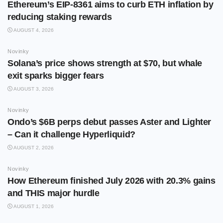
Ethereum’s EIP-8361 aims to curb ETH inflation by
reducing staking rewards
AUGUST 4, 2026
Novinky
Solana’s price shows strength at $70, but whale
exit sparks bigger fears
AUGUST 3, 2026
Novinky
Ondo’s $6B perps debut passes Aster and Lighter
– Can it challenge Hyperliquid?
AUGUST 2, 2026
Novinky
How Ethereum finished July 2026 with 20.3% gains
and THIS major hurdle
AUGUST 1, 2026