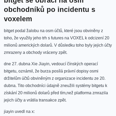
bitget se obrací na osm
obchodníků po incidentu s
voxelem
bitget podal žalobu na osm účtů, které jsou obviněny z
toho, že využily jeho trh s futures na ‍VOXEL ⁢k odcizení 20
milionů amerických ⁢dolarů. V důsledku toho byly jejich účty
zmrazeny​ a obchody vráceny ⁤zpět.
dne ‍27.⁤ dubna Xie Jiayin, vedoucí čínských operací
bitgetu, oznámil, že burza posílá právní dopisy osmi
držitelům účtů obviněným z ⁢organizace incidentu ze 20.
dubna. Tito obchodníci údajně zneužili ⁣systémy bitgetu ‍k ​
získání 20​ milionů⁣ dolarů před tím,než ⁢platforma zmrazila
⁢jejich účty a​ vrátila transakce zpět.
jiayin uvedl na⁢ x: