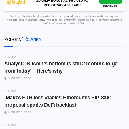
ZDARMA BONUS AŽ 3650 USD PO
REGISTRACI A VKLADU
RECENZE
Veškerý obsah v tomto článku slouží jen pro informační účely a v žádném případě
neslouží jako investiční rady. Investice do kryptoměn, komodit a akcií je velmi rizikové a
může vést ke ztrátám kapitálu.
PODOBNÉ
ČLÁNKY
Novinky
Analyst: ‘Bitcoin’s bottom is still 2 months to go
from today’ – Here’s why
AUGUST 6, 2026
Novinky
‘Makes ETH less viable’: Ethereum’s EIP-8361
proposal sparks DeFi backlash
AUGUST 5, 2026
Novinky