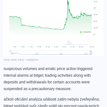
cena voxel: zdroj – ​coingecko
suspicious volumes and erratic⁤ price⁣ action triggered​
internal alarms at ‌bitget; trading activities along with
deposits and withdrawals for certain ⁣accounts‍ were
⁢suspended as a precautionary measure.
ačkoli oficiální analýza ​události​ zatím nebyla zveřejněna;
‌bitget prohlásil svůj záměr vrátit sto procent⁤ navrácených