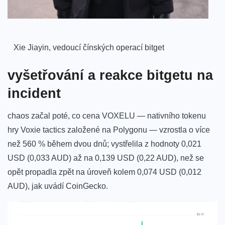
⁢ ⁣
‍ ​ ‍ Xie Jiayin, vedoucí čínských operací bitget​ ‍
vyšetřování ⁤a⁤ reakce bitgetu ‍na
incident
chaos začal poté, co ‌cena⁤ VOXELU — nativního‍ tokenu
⁢hry Voxie​ tactics ​založené na Polygonu — vzrostla o více
než ‍560 ⁤% během dvou ​dnů; vystřelila ​z hodnoty 0,021
USD (0,033 AUD) až na 0,139 USD (0,22 AUD),​ než se
‍opět propadla zpět na úroveň ⁢kolem 0,074 USD (0,012⁣
AUD), jak uvádí CoinGecko.