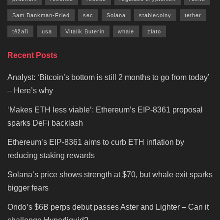
Sam Bankman-Fried
sec
Solana
stablecoiny
tether
těžaři
usa
Vitalik Buterin
whale
zlato
Recent Posts
Analyst: ‘Bitcoin’s bottom is still 2 months to go from today’
– Here’s why
‘Makes ETH less viable’: Ethereum’s EIP-8361 proposal
sparks DeFi backlash
Ethereum’s EIP-8361 aims to curb ETH inflation by
reducing staking rewards
Solana’s price shows strength at $70, but whale exit sparks
bigger fears
Ondo’s $6B perps debut passes Aster and Lighter – Can it