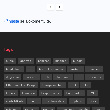
Přihlaste
se a okomentujte.
Tags
akcie
analyza
bankrot
binance
bitcoin
blockchain
btc
burzy kryptoměn
cardano
coinbase
dogecoin
do kwon
ecb
elon musk
eth
ethereum
Ethereum The Merge
Evropská Unie
FED
FTX
inflace
investice
krypto burza
kryptoměny
LTH
medvědí trh
návod
on-chain data
poplatky
price
průzkum
recenze
recese
regulace kryptoměn
rusko