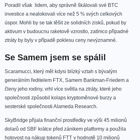
Poradil
však
lidem, aby správně škálovali své BTC
investice a nealokovali více než 5 % svých celkových
úspor. Mohli by se tak těšit ze solidních zisků, pokud by
aktivum v budoucnu raketově vzrostlo, zatímco případné
ztráty by byly v případě poklesu ceny nevýznamné.
Se Samem jsem se spálil
Scaramucci, který měl kdysi blízký vztah s bývalým
generálním ředitelem FTX, Samem Bankman-Friedem a
členy jeho rodiny, vrhl více světla na ztráty, které jeho
společnosti způsobil kolaps kryptoměnové burzy a
sesterské společnosti Alameda Research.
SkyBridge přijala finanční prostředky ve výši 45 milionů
dolarů od SBF krátce před zánikem platformy a použila
hotovost na nákup tokenů FTT v hodnotě 10 milionů