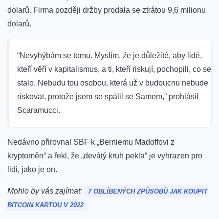
dolarů. Firma později držby prodala se ztrátou 9,6 milionu
dolarů.
“Nevyhýbám se tomu. Myslím, že je důležité, aby lidé,
kteří věří v kapitalismus, a ti, kteří riskují, pochopili, co se
stalo. Nebudu tou osobou, která už v budoucnu nebude
riskovat, protože jsem se spálil se Samem,“ prohlásil
Scaramucci.
Nedávno
přirovnal
SBF k „Berniemu Madoffovi z
kryptoměn“ a řekl, že „devátý kruh pekla“ je vyhrazen pro
lidi, jako je on.
Mohlo by vás zajímat:
7 OBLÍBENÝCH ZPŮSOBŮ JAK KOUPIT
BITCOIN KARTOU V 2022