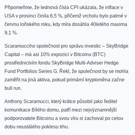
Připomeňme, že lednová čísla CPI ukázala, že inflace v
USA v prosinci činila 6,5 ​​%, přičemž vrcholu bylo patrné v
červnu loňského roku, kdy míra dosáhla 40letého maxima
9,1 %.
Scaramucciho společnost pro správu investic – SkyBridge
Capital – má asi 10% expozici v Bitcoinu (BTC)
prostřednictvím fondu SkyBridge Multi-Adviser Hedge
Fund Portfolios Series G. Řekl, že společnost by se mohla
zaměřit na jiná aktiva, pokud primární kryptoměna začne
bull run.
Anthony Scaramucci, který krátce působil jako ředitel
komunikace Bílého domu, patří mezi nejvýznamnější
podporovatele Bitcoinu a svou víru si zachoval po celou
dobu neustálého poklesu trhu.