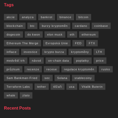
Tags
akcie
analyza
bankrot
binance
bitcoin
blockchain
btc
burzy kryptoměn
cardano
coinbase
dogecoin
do kwon
elon musk
eth
ethereum
Ethereum The Merge
Evropská Unie
FED
FTX
inflace
investice
krypto burza
kryptoměny
LTH
medvědí trh
návod
on-chain data
poplatky
price
průzkum
recenze
recese
regulace kryptoměn
rusko
Sam Bankman-Fried
sec
Solana
stablecoiny
Terraform Labs
tether
těžaři
usa
Vitalik Buterin
whale
zlato
Recent Posts