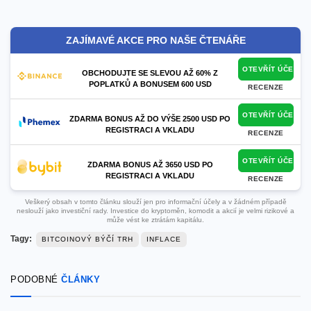
ZAJÍMAVÉ AKCE PRO NAŠE ČTENÁŘE
OTEVŘÍT ÚČET
OBCHODUJTE SE SLEVOU AŽ 60% Z
POPLATKŮ A BONUSEM 600 USD
RECENZE
OTEVŘÍT ÚČET
ZDARMA BONUS AŽ DO VÝŠE 2500 USD PO
REGISTRACI A VKLADU
RECENZE
OTEVŘÍT ÚČET
ZDARMA BONUS AŽ 3650 USD PO
REGISTRACI A VKLADU
RECENZE
Veškerý obsah v tomto článku slouží jen pro informační účely a v žádném případě
neslouží jako investiční rady. Investice do kryptoměn, komodit a akcií je velmi rizikové a
může vést ke ztrátám kapitálu.
Tagy:
BITCOINOVÝ BÝČÍ TRH
INFLACE
PODOBNÉ
ČLÁNKY