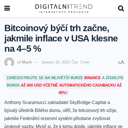
Bitcoinový býčí trh začne,
jakmile inflace v USA klesne
na 4–5 %
A
od
MaxA
January 26, 2023
Čas: 3 min
A
ZAREGISTRUJTE SE NA NEJVĚTŠÍ BURZE
BINANCE
A ZÍSKEJTE
BONUS
AŽ 600 USD VČETNĚ AUTOMATICKÉHO CASHBACKU AŽ
40%!
Anthony Scaramucci zakladatel SkyBridge Capital a
bývalý úředník Bílého domu, věří, že bitcoinový trh ožije,
jakmile Federální rezervní systém přestane zvyšovat
úrokové sazby.
Myslí si, že k tomu dojde, jakmile inflace ve