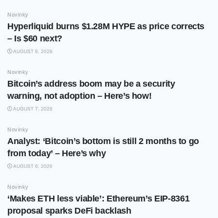
Novinky
Hyperliquid burns $1.28M HYPE as price corrects
– Is $60 next?
AUGUST 8, 2026
Novinky
Bitcoin’s address boom may be a security
warning, not adoption – Here’s how!
AUGUST 7, 2026
Novinky
Analyst: ‘Bitcoin’s bottom is still 2 months to go
from today’ – Here’s why
AUGUST 6, 2026
Novinky
‘Makes ETH less viable’: Ethereum’s EIP-8361
proposal sparks DeFi backlash