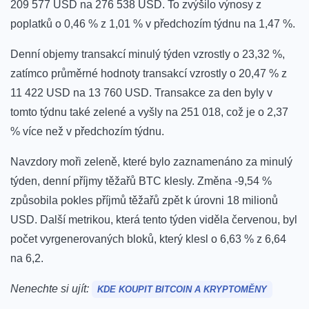
209 577 USD na 276 538 USD. To zvýšilo výnosy z
poplatků o 0,46 % z 1,01 % v předchozím týdnu na 1,47 %.
Denní objemy transakcí minulý týden vzrostly o 23,32 %,
zatímco průměrné hodnoty transakcí vzrostly o 20,47 % z
11 422 USD na 13 760 USD. Transakce za den byly v
tomto týdnu také zelené a vyšly na 251 018, což je o 2,37
% více než v předchozím týdnu.
Navzdory moři zeleně, které bylo zaznamenáno za minulý
týden, denní příjmy těžařů BTC klesly. Změna -9,54 %
způsobila pokles příjmů těžařů zpět k úrovni 18 milionů
USD. Další metrikou, která tento týden viděla červenou, byl
počet vyrgenerovaných bloků, který klesl o 6,63 % z 6,64
na 6,2.
Nenechte si ujít:
KDE KOUPIT BITCOIN A KRYPTOMĚNY