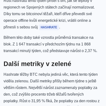
Růst hashratu tento týden přišel s tím, jak se teploty v
regionech ve Spojených státech začínají normalizovat.
Díky tomu se bitcoinoví těžaři, kteří dříve převedli své
operace offline kvůli energetické krizi, vrátili online a
přinesli s sebou svůj
.
HASHRATE
Během této doby také vzrostla průměrná transakce na
blok. Z 1 647 transakcí v předchozím týdnu na 1 868
transakcí minulý týden, což představuje nárůst o 2,37 %.
Další metriky v zelené
Hashrate těžby BTC nebyla jediná věc, která tento týden
viděla zelenou. Další metriky přišly během týdne s ještě
větším růstem. Největší nárůst zaznamenaly poplatky za
den, což zvýšilo procento tržeb těžařů tvořených
poplatky. Růst o 31,95 % říká, že poplatky za den rostou z