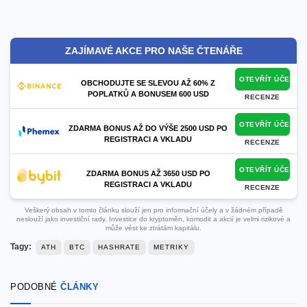
ZAJÍMAVÉ AKCE PRO NAŠE ČTENÁŘE
OTEVŘÍT ÚČET
OBCHODUJTE SE SLEVOU AŽ 60% Z
POPLATKŮ A BONUSEM 600 USD
RECENZE
OTEVŘÍT ÚČET
ZDARMA BONUS AŽ DO VÝŠE 2500 USD PO
REGISTRACI A VKLADU
RECENZE
OTEVŘÍT ÚČET
ZDARMA BONUS AŽ 3650 USD PO
REGISTRACI A VKLADU
RECENZE
Veškerý obsah v tomto článku slouží jen pro informační účely a v žádném případě
neslouží jako investiční rady. Investice do kryptoměn, komodit a akcií je velmi rizikové a
může vést ke ztrátám kapitálu.
Tagy:
ATH
BTC
HASHRATE
METRIKY
PODOBNÉ
ČLÁNKY