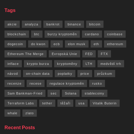
Tags
akcie
analyza
bankrot
binance
bitcoin
blockchain
btc
burzy kryptoměn
cardano
coinbase
dogecoin
do kwon
ecb
elon musk
eth
ethereum
Ethereum The Merge
Evropská Unie
FED
FTX
inflace
krypto burza
kryptoměny
LTH
medvědí trh
návod
on-chain data
poplatky
price
průzkum
recenze
recese
regulace kryptoměn
rusko
Sam Bankman-Fried
sec
Solana
stablecoiny
Terraform Labs
tether
těžaři
usa
Vitalik Buterin
whale
zlato
Recent Posts