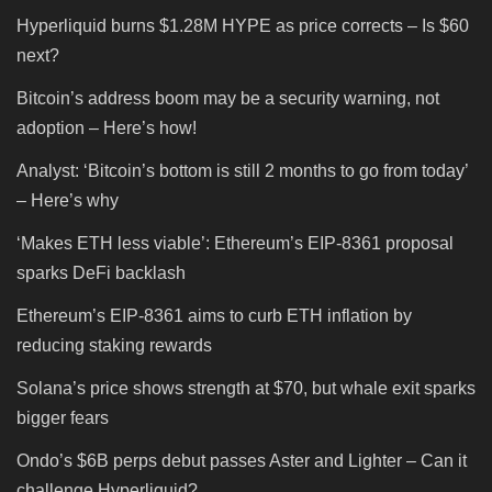
Hyperliquid burns $1.28M HYPE as price corrects – Is $60
next?
Bitcoin’s address boom may be a security warning, not
adoption – Here’s how!
Analyst: ‘Bitcoin’s bottom is still 2 months to go from today’
– Here’s why
‘Makes ETH less viable’: Ethereum’s EIP-8361 proposal
sparks DeFi backlash
Ethereum’s EIP-8361 aims to curb ETH inflation by
reducing staking rewards
Solana’s price shows strength at $70, but whale exit sparks
bigger fears
Ondo’s $6B perps debut passes Aster and Lighter – Can it
challenge Hyperliquid?