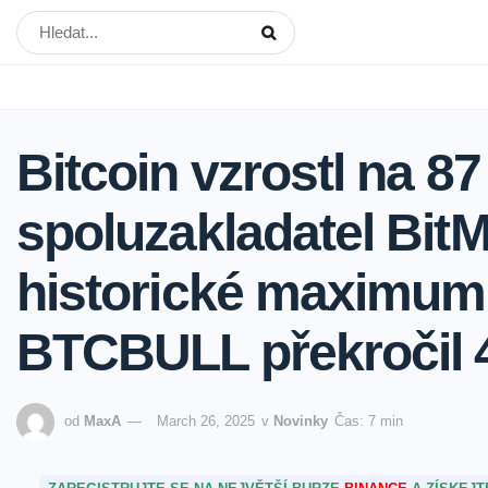
Bitcoin vzrostl na 87
spoluzakladatel Bit
historické maximum,
BTCBULL překročil 4
od
MaxA
March 26, 2025
v
Novinky
Čas: 7 min