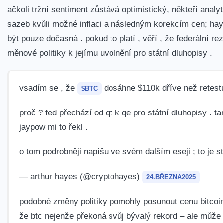
ačkoli tržní sentiment zůstává optimistický, někteří analy
sazeb kvůli možné inflaci a následným korekcím cen; haye
‍být pouze dočasná . pokud to platí , věří , že federální 
měnové politiky k jejímu uvolnění pro‌ státní dluhopisy ⁢.
vsadím se , že
dosáhne $110k dříve než retestu
$BTC
proč​ ? fed přechází od qt⁢ k qe pro státní dluhopisy . 
jaypow mi to⁣ řekl .
o tom podrobněji ‌napíšu ve svém ⁤dalším eseji⁢ ; to je 
— arthur hayes (@cryptohayes)
24.BŘEZNA2025
podobné změny⁣ politiky pomohly posunout cenu bitcoinu 
že btc ⁤nejenže překoná svůj bývalý rekord – ale může 