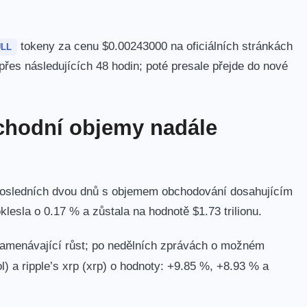
tokeny za cenu $0.00243000 na oficiálních stránkách
LL
es⁢ následujících ‍48 hodin; poté presale přejde⁣ do‍ nové
obchodní objemy nadále
m posledních dvou dnů s objemem obchodování dosahujícím
klesla o 0.17 % a​ zůstala na hodnotě $1.73 trilionu.
amenávající růst; po nedělních zprávách‌ o⁣ možném
) a ripple’s‌ xrp (xrp) ⁣o ​hodnoty: +9.85 %, +8.93 % a