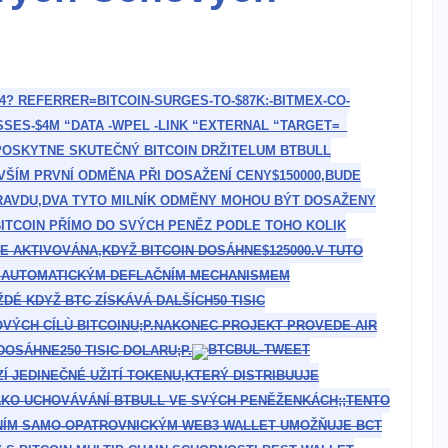
4? ​REFERRER=BITCOIN-SURGES-TO-$87K:-BITMEX-CO-
ES-$4M “DATA​ -WPEL -LINK ‌“EXTERNAL “TARGET=_
POSKYTNE SKUTEČNÝ⁣ BITCOIN ⁤DRŽITELUM BTBULL
ÍM PRVNÍ ⁢ODMĚNA PŘI DOSAŽENÍ⁢ CENY$150000,BUDE
PRAVDU,DVA TYTO ​MILNÍK ODMĚNY MOHOU BÝT DOSAŽENY
BITCOIN PŘÍMO DO SVÝCH PENĚZ PODLE TOHO KOLIK
DE AKTIVOVÁNA,KDYŽ BITCOIN DOSÁHNE$125000.V‍ TUTO‍
NA AUTOMATICKÝM DEFLAČNÍM MECHANISMEM
É KDYŽ‌ BTC ZÍSKÁVÁ DALŠÍCH50 TISIC
VÝCH CÍLÙ BITCOINU;
P.
NAKONEC PROJEKT PROVEDE AIR
OSÁHNE250 TISIC DOLARU;P.
⁤ JEDINEČNÉ UŽITÍ​ TOKENU,KTERÝ ⁢DISTRIBUUJE
AKO UCHOVÁVÁNÍ BTBULL VE SVÝCH PENĚŽENKÁCH;
;
TENTO
NÍM ‌SAMO-OPATROVNICKÝM WEB3 WALLET ‍UMOŽŇUJE BCT