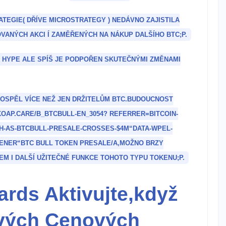
RATEGIE( DŘÍVE MICROSTRATEGY ) NEDÁVNO ZAJISTILA
OVANÝCH AKCI ⁢Í ZAMĚŘENÝCH‍ NA NÁKUP DALŠÍHO BTC;
P.
A HYPE ALE SPÍŠ JE PODPOŘEN⁢ SKUTEČNÝMI ZMĚNAMI
OSPĚL​ VÍCE NEŽ JEN DRŽITELŮM BTC.BUDOUCNOST
KOAP.CARE/B_BTCBULL-EN_3054? REFERRER=BITCOIN-
TH-AS-BTCBULL-PRESALE-CROSSES-$4M“DATA-WPEL-
ENER“BTC BULL TOKEN PRESALE
/A
,MOŽNO BRZY
M I​ DALŠÍ UŽITEČNÉ FUNKCE TOHOTO TYPU TOKENU;
P.
rds⁤ Aktivujte,když
vých Cenových