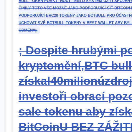
BULL ⁤TOKEN POSKYTNOUT TENTO SYSTÉM UŽITÍ‍ SPOJENÝ
ČINILY TOTO⁢ VŠE MOŽNÉ JAKO PODPORUJÍCÍ SÍŤ⁣ BITCOI
PODPORUJÍCÍ ERC20 TOKENY JAKO BCTBULL PRO ÚČASTN
UCHOVAT SVÉ BCTBULL TOKENY V BEST WALLET ABY BYLI
ODMĚNY;
;
;
Dospite hrubými p
kryptomění,BTC bull
získal40milionúzdro
investoři obrací poz
sale ‌tokenu aby získ
BitCoinU BEZ‍ ZÁŽ