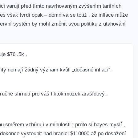
tici varují před tímto navrhovaným zvýšením tarifních
s však tvrdí opak – domnívá se totiž⁢ , že inflace může
rezervní systém by mohl změnit svou politiku z utahování
je $76 .5k .
tarify nemají žádný význam kvůli „dočasné inflaci“.
stručné shrnutí pro váš tiktok mozek⁤ arašídový .
směrem vzhůru i v ‍minulosti ; proto si hayes ‍myslí‍ ,
dokonce‍ vystoupit nad hranici $110000 ⁣až po‍ dosažení