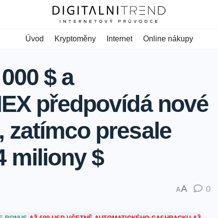
Úvod
Kryptoměny
Internet
Online nákupy
 000 $ a
MEX předpovídá nové
 zatímco presale
 miliony $
A
0
A