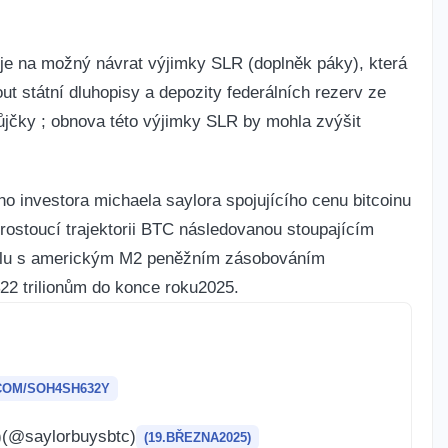
je na možný návrat výjimky‌ SLR (doplněk páky), která
t státní dluhopisy a‍ depozity federálních rezerv ze
ůjčky ; obnova této výjimky SLR by mohla zvýšit
ho investora michaela saylora‍ spojujícího cenu bitcoinu
ostoucí ⁤trajektorii BTC následovanou stoupajícím
polu s americkým M2 peněžním zásobováním
$22 trilionům do ⁣konce roku2025.
COM/SOH4SH632Y
t)(@saylorbuysbtc)
(19.BŘEZNA2025)