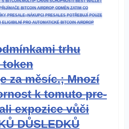
 S BITCOIN.MULTIP-CHAIN SCHOPNOSTI BEST WALLET
N PŘIJÍMAČE BITCOIN AIRDROP ODMĚN ZATIM CO
ÍKY PRESALE;
;
NÁKUPCI PRESALES POTŘEBUJÍ POUZE
 ELIGIBILNÍ PRO AUTOMATICKÉ BITCOIN AIRDROP
odmínkami trhu
 token
je za měsíc.;
Mnozí
ornost ‍k tomuto pre-
ali expozice vůči
ITKŮ DŮSLEDKŮ