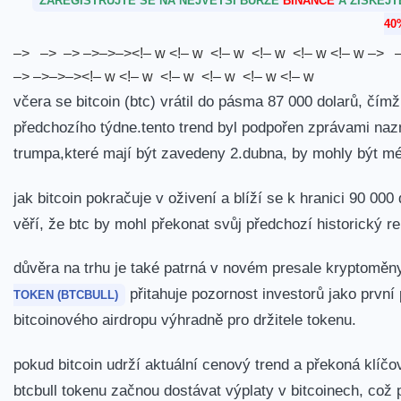
ZAREGISTRUJTE SE NA NEJVĚTŠÍ BURZE
BINANCE
A ZÍSKEJ
40
–> ⁤ ​ –> ​ ⁢ –> –>–>–><!– ‍w <!– w ‍⁢ <!– w ⁢ <!– w ⁤ <!– w ​ <!– w –> ⁤ ​ 
–> –>–>–><!– ‍w <!– w ‍⁢ <!– w ⁢ <!– w ⁤ <!– w ​ <!– w
včera se ⁤bitcoin (btc) vrátil do pásma 87 000 dolarů, čí
předchozího týdne.tento trend byl podpořen zprávami nazna
trumpa,které mají být zavedeny 2.dubna, by mohly být m
jak bitcoin pokračuje v ⁣oživení a blíží ⁢se k hranici 90 00
věří, že btc by mohl překonat svůj předchozí historický r
důvěra na trhu ‌je také patrná v novém presale kryptoměny,
přitahuje pozornost investorů jako první 
TOKEN (BTCBULL)
bitcoinového airdropu‌ výhradně pro držitele tokenu.
pokud bitcoin udrží ‍aktuální ‌cenový trend a překoná klíč
btcbull tokenu začnou dostávat výplaty v bitcoinech, co