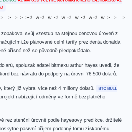
TE BONUS
AŽ 600 USD VČETNĚ AUTOMATICKÉHO CASHBACKU AŽ
%!
–> ​ ⁢ –> –>–>–><!– ‍w <!– w ‍⁢ <!– w ⁢ <!– w ⁤ <!– w ​ <!– w–> –> ⁤ ​ –> ​ ⁢
mž zopakoval svůj vzestup na stejnou cenovou úroveň z
čujícími,že ⁤plánované ​celní tarify prezidenta donalda
éně přísné než se původně předpokládalo.
0 dolarů, spoluzakladatel bitmexu arthur ​hayes uvedl, že
ekord bez návratu‍ do podpory na úrovni 76 500 dolarů.
 který již vybral více‍ než 4 miliony dolarů.
BTC BULL‌
projekt ⁣nabízející odměny ve‍ formě bezplatného‍
ové rezistenční úrovně podle hayesovy predikce, držitelé
ž poskytne pasivní příjem podobný tomu získanému