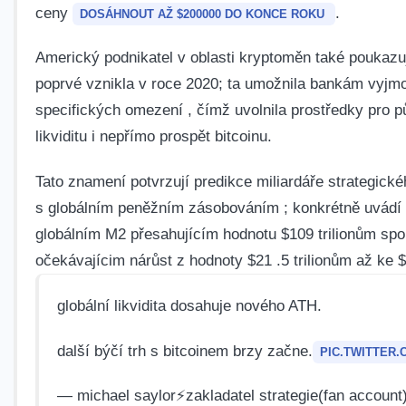
ceny
.
DOSÁHNOUT AŽ⁤ $200000⁣ DO KONCE ROKU
Americký podnikatel v oblasti kryptoměn také poukazu
poprvé vznikla v⁢ roce 2020; ta umožnila bankám⁤ vyjmou
specifických omezení , čímž uvolnila prostředky pro p
likviditu i nepřímo prospět bitcoinu.
Tato znamení potvrzují predikce⁣ miliardáře strategické
s globálním peněžním zásobováním ; konkrétně uvádí r
globálním M2 přesahujícím hodnotu $109 trilionům s
očekávajícim​ nárůst z hodnoty ⁣$21 .5 trilionům až ke 
globální likvidita dosahuje nového ATH.
další býčí trh s bitcoinem brzy začne.
PIC.TWITTER.
— michael‌ saylor⚡️zakladatel strategie(fan accoun