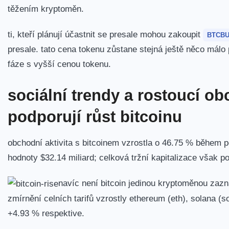
těžením kryptoměn.
ti, kteří‍ plánují účastnit se presale mohou⁢ zakoupit
BTCBU
presale. tato cena tokenu zůstane stejná ještě něco málo př
fáze s vyšší cenou tokenu.
sociální trendy a rostoucí​ 
podporují růst bitcoinu
obchodní aktivita s ⁢bitcoinem vzrostla o ​46.75 % běhe
hodnoty $32.14 miliard; celková tržní kapitalizace‍ však⁣ po
navíc není bitcoin jedinou kryptoměnou zazn
zmírnění celních tarifů vzrostly ethereum (eth), solana (sol
+4.93 % respektive.