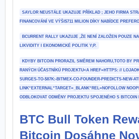
SAYLOR NEUSTÁLE UKAZUJE PŘÍKLAD⁢ ;⁤ JEHO⁢ FIRMA ST
FINANCOVÁNÍ VE ‌VÝŠI$711 MILION DÍKY NABÍDCE PREFER
BCURRENT RALLY ​UKAZUJE ,ŽE NENÍ ZALOŽEN POUZE N
LIKVIDITY ⁢I ⁤EKONOMICKÉ‍ POLITIK Y;
P.
KDYBY BITCOIN⁢ PRORAZIL SMĚREM NAHORU,TOTO BY PR
RANÝCH ÚČASTNÍKÚ⁣ PROJEKTU<A HREF=HTTPS: // LOJAO
SURGES-TO-$87K:-BITMEX-CO-FOUNDER-PREDICTS-NEW-A
LINK“EXTERNAL“TARGET=_BLANK“REL=NOFOLLOW NOOP
ODBLOKOVAT ODMĚNY PROJEKTU SPOJENÉHO S BITCOIN E
BTC Bull Token Rewa
Bitcoin Dosáhne No