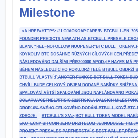
Milestone
<A HREF=HTTPS: // LOJAOKOAP.CARE/B_BTCBULL-EN_305
FOUNDER-PREDICTS-NEW-ATH-AS-BTCBULL-PRESALE-CROSS
BLANK “REL=NOFOLLOW NOOPENER"BTC ‌BULL TOKEN
/A
,
KDYKOLIV ⁤BTC DOSÁHNE RŮZNÝCH CÍLOVÝCH CEN.PŘEDEVŠ
NÁSLEDOVÁNO DALŠÍMI PŘI$200000 APOD.;IF HAYES MÁ 
BĚHEM NÁSLEDUJÍCÍHO ROKU.DRŽITELÉ BTBULL OBDRŽÍ 
BTBULL ‍VLASTNÍ;
P.
ANOTER ‌FUNKCE BCT BULL⁤ TOKEN⁢ BU
CHVÍLI BUDE CELKOVÝ OBJEM DODANÉ NABÍDKY ​SNÍŽE
⁤SPALOVÁNÍ.VĚTŠÍ SPALOVÁNÍ JSOU NAPLÁNOVÁNO POKAŽD
DOLARU,VČETNĚ175TISIC,$225TISIC,A DALŠÍCH MILESTONO
DROP10% SVÉHO CELKOVÉHO DODÁNÍ BTBULL,KDYŽ BTC D
ZDROJE:
BTCBULL’S X/A>;
BCT BULL TOKEN MODEL NABÍZÍ
SKUTEČNÝ BITCOIN JEHO DRŽITELUM JEDNODUŠŠE TÍM,J
PROJEKT PRESALES PARTNERSTVÍ S ‌BEST WALLET,PŘED