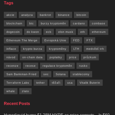
Tags
akcie
analyza
bankrot
binance
bitcoin
blockchain
btc
burzy kryptoměn
cardano
coinbase
dogecoin
do kwon
ecb
elon musk
eth
ethereum
Ethereum The Merge
Evropská Unie
FED
FTX
inflace
krypto burza
kryptoměny
LTH
medvědí trh
návod
on-chain data
poplatky
price
průzkum
recenze
recese
regulace kryptoměn
rusko
Sam Bankman-Fried
sec
Solana
stablecoiny
Terraform Labs
tether
těžaři
usa
Vitalik Buterin
whale
zlato
Recent Posts