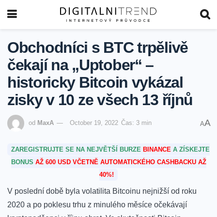
Obchodníci s BTC trpělivě
čekají na „Uptober“ –
historicky Bitcoin vykázal
zisky v 10 ze všech 13 říjnů
A
od
MaxA
October 19, 2022
Čas: 3 min
A
ZAREGISTRUJTE SE NA NEJVĚTŠÍ BURZE
BINANCE
A ZÍSKEJTE
BONUS
AŽ 600 USD VČETNĚ AUTOMATICKÉHO CASHBACKU AŽ
40%!
V poslední době byla volatilita Bitcoinu nejnižší od roku
2020 a po poklesu trhu z minulého měsíce očekávají