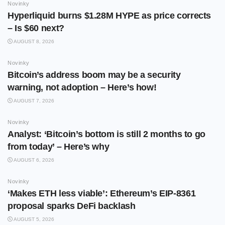
Novinky
Hyperliquid burns $1.28M HYPE as price corrects
– Is $60 next?
AUGUST 8, 2026
Novinky
Bitcoin’s address boom may be a security
warning, not adoption – Here’s how!
AUGUST 7, 2026
Novinky
Analyst: ‘Bitcoin’s bottom is still 2 months to go
from today’ – Here’s why
AUGUST 6, 2026
Novinky
‘Makes ETH less viable’: Ethereum’s EIP-8361
proposal sparks DeFi backlash
AUGUST 5, 2026