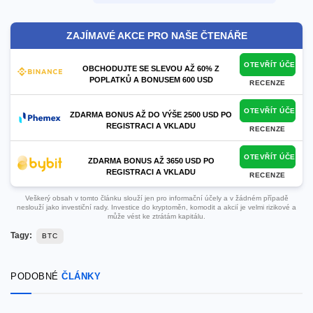
ZAJÍMAVÉ AKCE PRO NAŠE ČTENÁŘE
OTEVŘÍT ÚČET
OBCHODUJTE SE SLEVOU AŽ 60% Z
POPLATKŮ A BONUSEM 600 USD
RECENZE
OTEVŘÍT ÚČET
ZDARMA BONUS AŽ DO VÝŠE 2500 USD PO
REGISTRACI A VKLADU
RECENZE
OTEVŘÍT ÚČET
ZDARMA BONUS AŽ 3650 USD PO
REGISTRACI A VKLADU
RECENZE
Veškerý obsah v tomto článku slouží jen pro informační účely a v žádném případě
neslouží jako investiční rady. Investice do kryptoměn, komodit a akcií je velmi rizikové a
může vést ke ztrátám kapitálu.
Tagy:
BTC
PODOBNÉ
ČLÁNKY