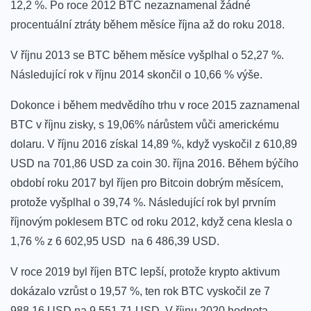
12,2 %. Po roce 2012 BTC nezaznamenal žádné
procentuální ztráty během měsíce října až do roku 2018.
V říjnu 2013 se BTC během měsíce vyšplhal o 52,27 %.
Následující rok v říjnu 2014 skončil o 10,66 % výše.
Dokonce i během medvědího trhu v roce 2015 zaznamenal
BTC v říjnu zisky, s 19,06% nárůstem vůči americkému
dolaru. V říjnu 2016 získal 14,89 %, když vyskočil z 610,89
USD na 701,86 USD za coin 30. října 2016. Během býčího
období roku 2017 byl říjen pro Bitcoin dobrým měsícem,
protože vyšplhal o 39,74 %. Následující rok byl prvním
říjnovým poklesem BTC od roku 2012, když cena klesla o
1,76 % z 6 602,95 USD na 6 486,39 USD.
V roce 2019 byl říjen BTC lepší, protože krypto aktivum
dokázalo vzrůst o 19,57 %, ten rok BTC vyskočil ze 7
988,16 USD na 9 551,71 USD. V říjnu 2020 hodnota