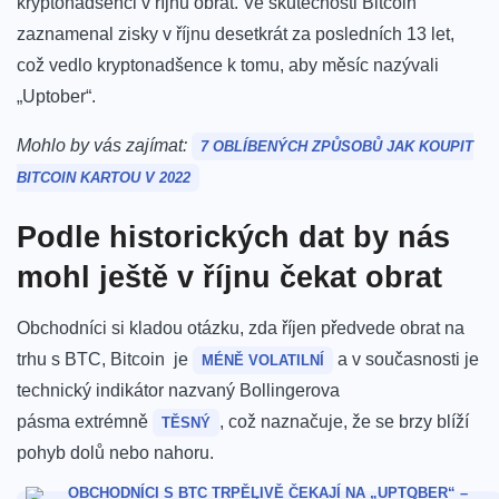
kryptonadšenci v říjnu obrat.
Ve skutečnosti Bitcoin
zaznamenal zisky v říjnu desetkrát za posledních 13 let,
což vedlo kryptonadšence k tomu, aby měsíc nazývali
„Uptober“.
Mohlo by vás zajímat:
7 OBLÍBENÝCH ZPŮSOBŮ JAK KOUPIT
BITCOIN KARTOU V 2022
Podle historických dat by nás
mohl ještě v říjnu čekat obrat
Obchodníci si kladou otázku, zda říjen předvede obrat na
trhu s BTC, Bitcoin je
a v současnosti je
MÉNĚ VOLATILNÍ
technický indikátor nazvaný Bollingerova
pásma extrémně
, což naznačuje, že se brzy blíží
TĚSNÝ
pohyb dolů nebo nahoru.