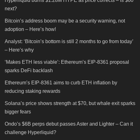
Hyperliquid burns $1.28M HYPE as price corrects – Is $60
next?
Bitcoin’s address boom may be a security warning, not
adoption – Here’s how!
Analyst: ‘Bitcoin’s bottom is still 2 months to go from today’
– Here’s why
‘Makes ETH less viable’: Ethereum’s EIP-8361 proposal
sparks DeFi backlash
Ethereum’s EIP-8361 aims to curb ETH inflation by
reducing staking rewards
Solana’s price shows strength at $70, but whale exit sparks
bigger fears
Ondo’s $6B perps debut passes Aster and Lighter – Can it
challenge Hyperliquid?