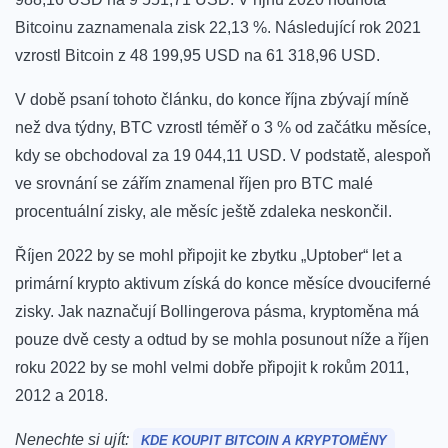
Bitcoinu zaznamenala zisk 22,13 %. Následující rok 2021
vzrostl Bitcoin z 48 199,95 USD na 61 318,96 USD.
V době psaní tohoto článku, do konce října zbývají míně
než dva týdny, BTC vzrostl téměř o 3 % od začátku měsíce,
kdy se obchodoval za 19 044,11 USD. V podstatě, alespoň
ve srovnání se zářím znamenal říjen pro BTC malé
procentuální zisky, ale měsíc ještě zdaleka neskončil.
Říjen 2022 by se mohl připojit ke zbytku „Uptober“ let a
primární krypto aktivum získá do konce měsíce dvouciferné
zisky.
Jak naznačují Bollingerova pásma, kryptoměna má
pouze dvě cesty a odtud by se mohla posunout níže a říjen
roku 2022 by se mohl velmi dobře připojit k rokům 2011,
2012 a 2018.
Nenechte si ujít:
KDE KOUPIT BITCOIN A KRYPTOMĚNY