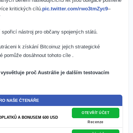
íce kritických cílú.
pic.twitter.com/rwo3tmZyc9
–
′
‍spořicí nástroj pro občany spojených státú.
utráceni k získání Bitcoinuz jejich strategické
é pomůže dosáhnout tohoto cíle . ‍
světluje​ proč Austrálie ⁢je dalším testovacím
PRO NAŠE ČTENÁŘE
OTEVŘÍT ÚČET
OPLATKŮ A BONUSEM 600 USD
Recenze