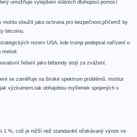
’, který umožňuje vylepšení ⁤státních dluhopisů pomocí
by mohla sloužit jako ochrana pro bezpečnost,přičemž by ​
ty bitcoinu.
strategických rezerv ​USA, kde trump podepsal nařízení ‌o
h metod.
vativní řešení jako bitbondy‍ stojí za zvážení.
které se zaměřuje na široké spektrum problémů. ‍institut
se jak výzkumem,tak‍ obhajobou ‍myšlenek spojených s
ýši 1 %, což je nižší než standardní očekávaný výnos ve