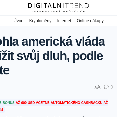
Úvod
Kryptoměny
Internet
Online nákupy
hla americká vláda
ížit svůj dluh, podle
te
A
0
A
TE BONUS
AŽ 600 USD VČETNĚ AUTOMATICKÉHO CASHBACKU AŽ
%!