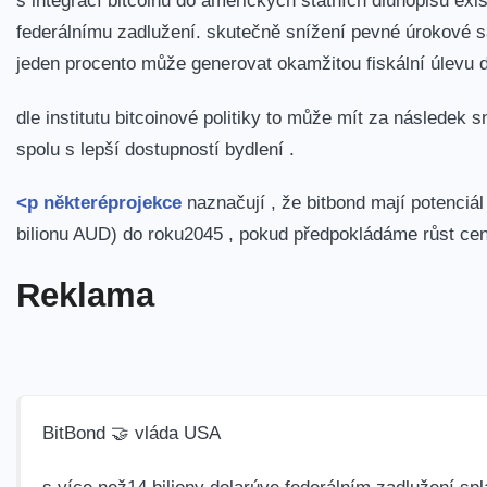
s integrací bitcoinu do amerických státních dluhopisů exist
‌federálnímu zadlužení. skutečně snížení pevné ‍úrokové
jeden procento může generovat okamžitou ⁢fiskální úlevu 
dle institutu bitcoinové politiky to může mít za​ následe
spolu s lepší dostupností bydlení . ⁢
<p některé
projekce
naznačují , že bitbond mají potenciál
bilionu⁢ AUD) do roku2045 , pokud předpokládáme růst ce
Reklama
BitBond 🤝 vláda USA
s více než14 biliony dolarúve federálním zadlužení spl