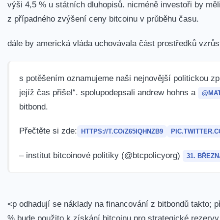
výši 4,5 % u státních dluhopisů.‍ nicméně⁤ investoři ⁣by mě
z ‍případného zvýšení ceny bitcoinu v průběhu času.
dále⁤ by americká vláda uchovávala ⁢část ⁤prostředků vzrůs
s potěšením oznamujeme naši nejnovější politickou zpr
jejíž čas přišel“. spolupodepsali andrew hohns a⁤
@MAT
bitbond.
Přečtěte si zde:
HTTPS://T.CO/Z65IQHNZB9
PIC.TWITTER.C
– institut bitcoinové⁣ politiky (@btcpolicyorg)
31. BŘEZN
<p odhadují ⁢se náklady na financování z bitbondů takto; p
% bude použito k získání bitcoinu pro strategické rezerv