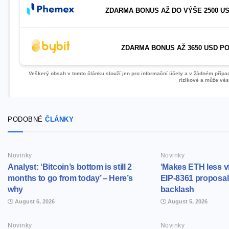
ZDARMA BONUS AŽ DO VÝŠE 2500 US
ZDARMA BONUS AŽ 3650 USD PO
Veškerý obsah v tomto článku slouží jen pro informační účely a v žádném případě
rizikové a může vést
PODOBNÉ
ČLÁNKY
Novinky
Novinky
Analyst: ‘Bitcoin’s bottom is still 2
‘Makes ETH less v
months to go from today’ – Here’s
EIP-8361 proposal
why
backlash
August 6, 2026
August 5, 2026
Novinky
Novinky