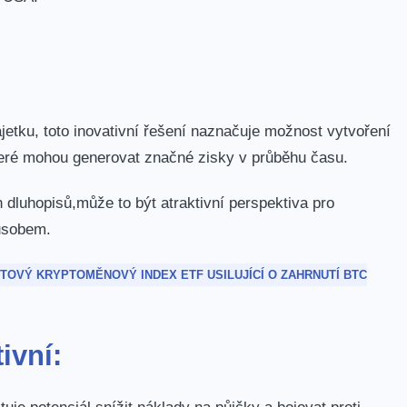
jetku, toto inovativní řešení naznačuje ⁤možnost vytvoření
,které mohou‌ generovat značné zisky v průběhu času.
 dluhopisů,může to být atraktivní⁣ perspektiva pro
působem.
VÝ‍ KRYPTOMĚNOVÝ INDEX ETF⁤ USILUJÍCÍ O ZAHRNUTÍ BTC
ivní: