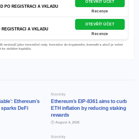
OTEVŘÍT ÚČET
D PO REGISTRACI A VKLADU
Recenze
OTEVŘÍT ÚČET
 REGISTRACI A VKLADU
Recenze
 neslouží jako investiční rady. Investice do kryptoměn, komodit a akcií je velmi
 ke ztrátám kapitálu.
Novinky
iable’: Ethereum’s
Ethereum’s EIP-8361 aims to curb
 sparks DeFi
ETH inflation by reducing staking
rewards
August 4, 2026
Novinky