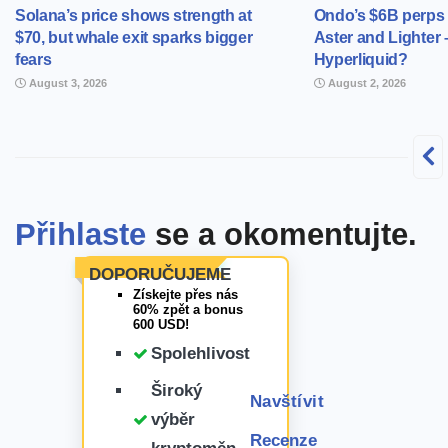
Solana’s price shows strength at
Ondo’s $6B perps
$70, but whale exit sparks bigger
Aster and Lighter 
fears
Hyperliquid?
August 3, 2026
August 2, 2026
Přihlaste
se a okomentujte.
DOPORUČUJEME
Získejte přes nás
60% zpět a bonus
600 USD!
Spolehlivost
Široký
Navštívit
výběr
Recenze
kryptoměn