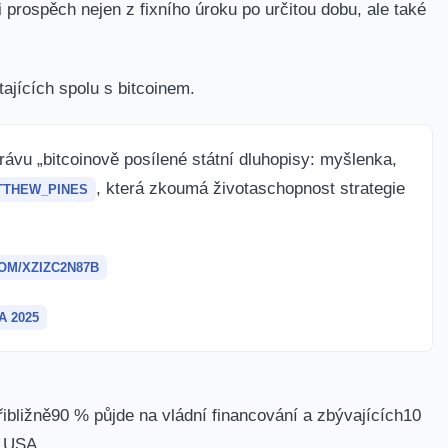
li prospěch nejen z fixního⁤ úroku po určitou dobu, ale také
tajících spolu s bitcoinem.
ávu „bitcoinově posílené ⁢státní dluhopisy: myšlenka,
, která zkoumá životaschopnost strategie
THEW_PINES
OM/XZIZC2N87B
A 2025
řibližně90 % ⁤půjde na vládní financování a zbývajících10
y USA.