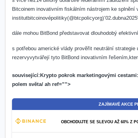
Bitcoinem inovativním⁣ fiskálním nástrojem ⁣ke splnění v
institutbitcoinovépolitiky(@btcpolicyorg)
’02.dubna2025
dále mohou BitBond představovat dlouhodobý ‍efektivní 
s potřebou americké vlády prověřit neutrální strategie 
rezervyvytvářejí tyto BitBond inovativním řešením,kter
související:
Krypto pokrok marketingovými cestami:vy
polem světa
/ ​ah ref=””>
ZAJÍMAVÉ AKCE 
OBCHODUJTE SE SLEVOU AŽ 60% Z P