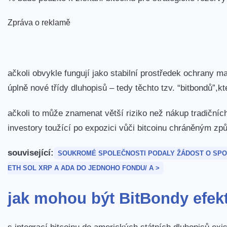
Zpráva o reklamě
ačkoli obvykle fungují jako stabilní prostředek ochrany ma
úplně nové třídy​ dluhopisů – tedy těchto tzv. “bitbondů”
ačkoli to může znamenat větší riziko než nákup tradičních
‍investory toužící po expozici vůči ‌bitcoinu chráněným​ z
související:
SOUKROMÉ SPOLEČNOSTI PODALY ŽÁDOST O SPOTO
ETH SOL XRP A‍ ADA DO JEDNOHO FONDU
/ A >
jak mohou být⁣ BitBondy ‍efekt