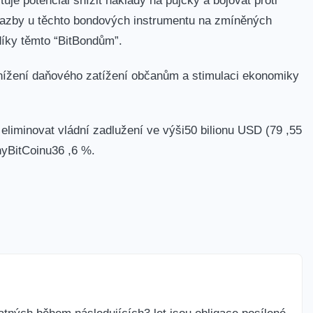
uje potenciál snížit náklady ‌na půjčky a bojovat⁣ proti
 sazby ‌u těchto bondových instrumentu na zmíněných
díky těmto “BitBondům”.
k snížení daňového zatížení občanům a stimulaci ekonomiky
 eliminovat vládní zadlužení ve výši50 bilionu USD (79 ,55
nyBitCoinu36 ,6 %.
atných během následujících3 let⁣ jsou obligace posílené