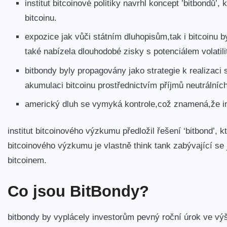
institut bitcoinové politiky navrhl koncept ⁣’bitbondů
bitcoinu.
expozice jak vůči státním dluhopisům,tak i bitcoinu 
také ⁢nabízela⁣ dlouhodobé zisky s potenciálem volatili
bitbondy byly propagovány jako strategie k realizaci 
akumulaci bitcoinu prostřednictvím příjmů ⁣neutrálníc
americký ‌dluh se vymyká ⁢kontrole,což znamená,že ino
institut bitcoinového výzkumu předložil řešení ‘bitbond’, 
bitcoinového výzkumu je ​vlastně think tank zabývající ​
bitcoinem.
Co jsou BitBondy?
bitbondy by ⁤vyplácely investorům‌ pevný ⁣roční úrok ve v