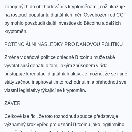
⁣zapojených⁢ do obchodování s kryptoměnami, což ​ukazuje
na rostoucí popularitu digitálních měn.Osvobození od CGT‍
by mohlo povzbudit další investice​ do Bitcoinu a dalších
kryptoměn.
POTENCIÁLNÍ NÁSLEDKY PRO DAŇOVOU ‍POLITIKU
Změna v daňové politice ohledně Bitcoinu může‌ také
vyvolat širší debatu o tom, jakým způsobem​ vláda⁣
přistupuje k regulaci ‍digitálních aktiv. Je možné, že se i jiné
státy začnou‌ inspirovat tímto rozhodnutím a přehodnotí své
vlastní legislativy týkající se‌ kryptoměn.
ZÁVĚR
Celkově lze říci, ‌že toto rozhodnutí soudce představuje
významný krok vpřed pro uznání Bitcoinu jako legitimního