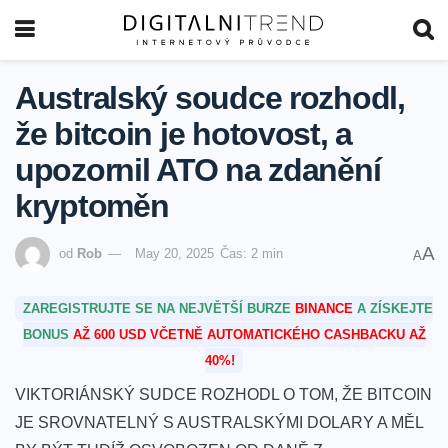
Australský soudce rozhodl,
že bitcoin je hotovost, a
upozornil ATO na zdanění
kryptoměn
A
od
Rob
May 20, 2025
Čas: 2 min
A
ZAREGISTRUJTE SE NA NEJVĚTŠÍ BURZE
BINANCE
A ZÍSKEJTE
BONUS
AŽ 600 USD VČETNĚ AUTOMATICKÉHO CASHBACKU AŽ
40%!
VIKTORIÁNSKÝ SUDCE ROZHODL O TOM, ŽE BITCOIN
JE ⁣SROVNATELNÝ S AUSTRALSKÝMI DOLARY ⁤A MĚL