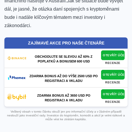
finančního nástroje v Austrálii.Jak se⁢ situace‍ bude vyvíjet
dál, je jasné, že‌ otázka daní‍ spojených s kryptoměnami‌
bude i nadále klíčovým tématem mezi‍ investory⁣ i
zákonodárci.
ZAJÍMAVÉ AKCE PRO NAŠE ČTENÁŘE
OTEVŘÍT ÚČET
OBCHODUJTE SE SLEVOU AŽ 60% Z
POPLATKŮ A BONUSEM 600 USD
RECENZE
OTEVŘÍT ÚČET
ZDARMA BONUS AŽ DO VÝŠE 2500 USD PO
REGISTRACI A VKLADU
RECENZE
OTEVŘÍT ÚČET
ZDARMA BONUS AŽ 3650 USD PO
REGISTRACI A VKLADU
RECENZE
Veškerý obsah v tomto článku slouží jen pro informační účely a v žádném případě
neslouží jako investiční rady. Investice do kryptoměn, komodit a akcií je velmi rizikové a
může vést ke ztrátám kapitálu.