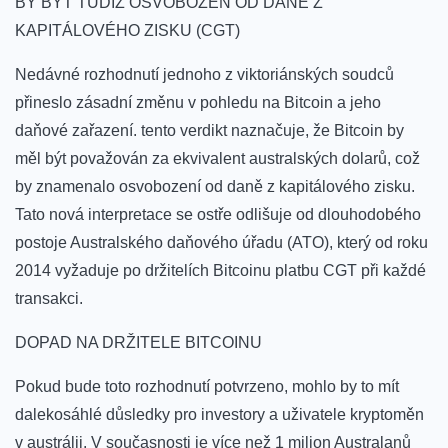
BY BÝT TUDÍŽ OSVOBOZEN OD DANĚ Z
KAPITÁLOVÉHO⁢ ZISKU (CGT)
Nedávné rozhodnutí jednoho z viktoriánských soudců
přineslo zásadní změnu ‌v pohledu na Bitcoin a jeho
daňové zařazení. ⁣tento verdikt naznačuje, že Bitcoin by
měl​ být považován za ekvivalent australských dolarů, což
by znamenalo osvobození od daně z ‍kapitálového zisku.‌
Tato nová interpretace se ostře⁣ odlišuje od dlouhodobého
postoje Australského daňového úřadu (ATO), který od roku⁣
2014 vyžaduje po držitelích Bitcoinu platbu CGT ⁤při každé
transakci.
DOPAD NA DRŽITELE BITCOINU
Pokud bude toto rozhodnutí potvrzeno, mohlo by ​to mít⁣
dalekosáhlé důsledky pro⁤ investory ⁤a uživatele kryptoměn​
v austrálii. V současnosti ‍je více než 1 milion Australanů