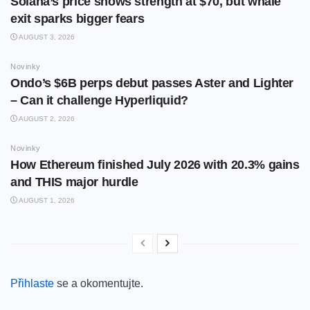
Solana’s price shows strength at $70, but whale
exit sparks bigger fears
AUGUST 3, 2026
Novinky
Ondo’s $6B perps debut passes Aster and Lighter
– Can it challenge Hyperliquid?
AUGUST 2, 2026
Novinky
How Ethereum finished July 2026 with 20.3% gains
and THIS major hurdle
AUGUST 1, 2026
Přihlaste
se a okomentujte.