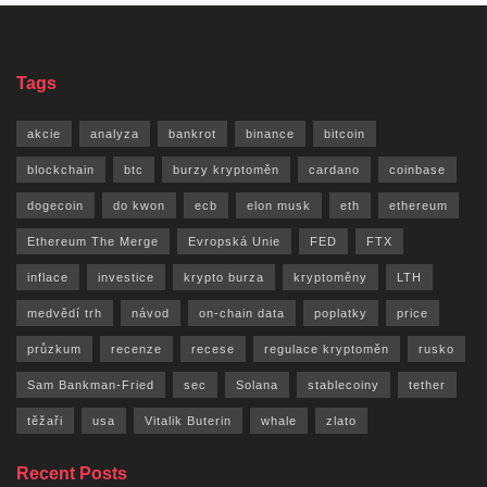
Tags
akcie
analyza
bankrot
binance
bitcoin
blockchain
btc
burzy kryptoměn
cardano
coinbase
dogecoin
do kwon
ecb
elon musk
eth
ethereum
Ethereum The Merge
Evropská Unie
FED
FTX
inflace
investice
krypto burza
kryptoměny
LTH
medvědí trh
návod
on-chain data
poplatky
price
průzkum
recenze
recese
regulace kryptoměn
rusko
Sam Bankman-Fried
sec
Solana
stablecoiny
tether
těžaři
usa
Vitalik Buterin
whale
zlato
Recent Posts