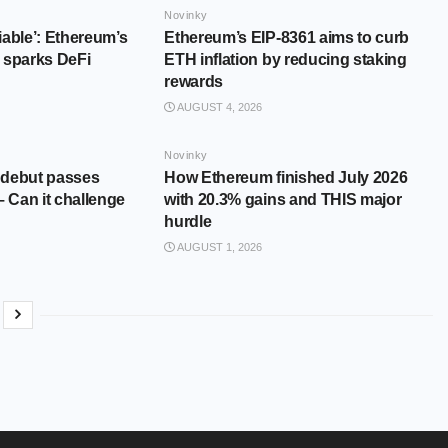
Novinky
iable’: Ethereum’s
Ethereum’s EIP-8361 aims to curb
 sparks DeFi
ETH inflation by reducing staking
rewards
AUGUST 4, 2026
Novinky
 debut passes
How Ethereum finished July 2026
– Can it challenge
with 20.3% gains and THIS major
hurdle
AUGUST 1, 2026