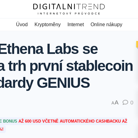
Úvod
Kryptoměny
Internet
Online nákupy
 Ethena Labs se
a trh první stablecoin
ndardy GENIUS
A
0
A
TE BONUS
AŽ 600 USD VČETNĚ AUTOMATICKÉHO CASHBACKU AŽ
%!