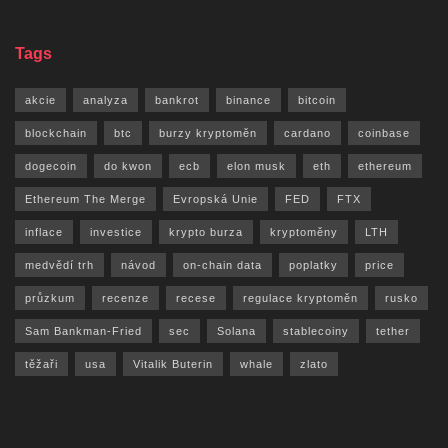
Tags
akcie
analyza
bankrot
binance
bitcoin
blockchain
btc
burzy kryptoměn
cardano
coinbase
dogecoin
do kwon
ecb
elon musk
eth
ethereum
Ethereum The Merge
Evropská Unie
FED
FTX
inflace
investice
krypto burza
kryptoměny
LTH
medvědí trh
návod
on-chain data
poplatky
price
průzkum
recenze
recese
regulace kryptoměn
rusko
Sam Bankman-Fried
sec
Solana
stablecoiny
tether
těžaři
usa
Vitalik Buterin
whale
zlato