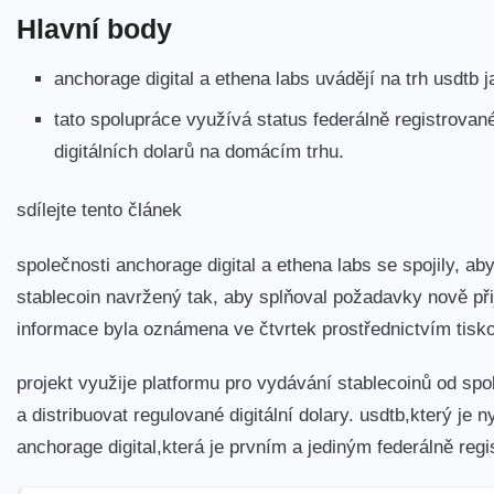
Hlavní body
anchorage digital a ethena labs uvádějí na trh usdtb 
tato spolupráce využívá status federálně registrova
digitálních dolarů na domácím trhu.
sdílejte tento článek
společnosti anchorage digital a ethena labs se spojily, ab
stablecoin navržený tak, aby splňoval požadavky nově při
informace byla oznámena ve čtvrtek prostřednictvím tisk
projekt využije platformu pro vydávání stablecoinů od spo
a distribuovat regulované digitální dolary. usdtb,který 
anchorage digital,která je prvním a jediným federálně re