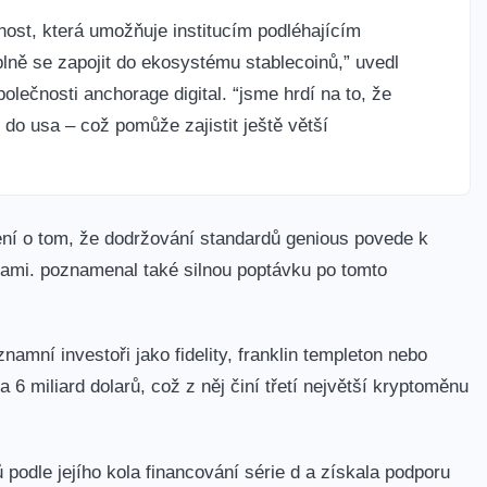
nost, která umožňuje institucím podléhajícím
plně se zapojit do ekosystému stablecoinů,” uvedl
olečnosti anchorage digital. “jsme hrdí na to, že
do usa – což pomůže zajistit ještě větší
čení o tom, že dodržování standardů genious povede k
mami. poznamenal také silnou poptávku po tomto
namní investoři jako fidelity, franklin templeton nebo
6 miliard dolarů, což z něj činí třetí největší kryptoměnu
 podle jejího kola financování série d a získala podporu