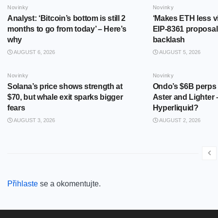
Novinky
Novinky
Analyst: ‘Bitcoin’s bottom is still 2
‘Makes ETH less v
months to go from today’ – Here’s
EIP-8361 proposal
why
backlash
AUGUST 6, 2026
AUGUST 5, 2026
Novinky
Novinky
Solana’s price shows strength at
Ondo’s $6B perps
$70, but whale exit sparks bigger
Aster and Lighter 
fears
Hyperliquid?
AUGUST 3, 2026
AUGUST 2, 2026
Přihlaste
se a okomentujte.