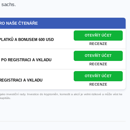
 sachs.
RO NAŠE ČTENÁŘE
OTEVŘÍT ÚČET
PLATKŮ A BONUSEM 600 USD
RECENZE
OTEVŘÍT ÚČET
 PO REGISTRACI A VKLADU
RECENZE
OTEVŘÍT ÚČET
REGISTRACI A VKLADU
RECENZE
ko investiční rady. Investice do kryptoměn, komodit a akcií je velmi rizikové a může vést ke
kapitálu.