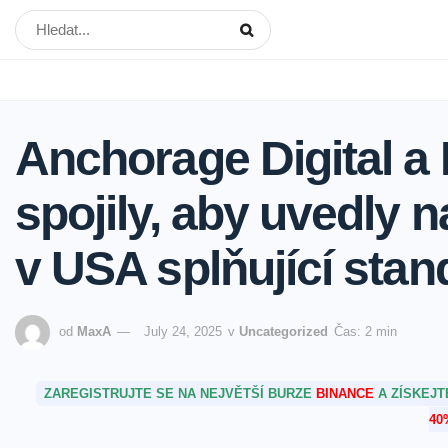
Anchorage Digital a
spojily, aby uvedly n
v USA splňující sta
od
MaxA
July 24, 2025
v
Uncategorized
Čas: 2 min
ZAREGISTRUJTE SE NA NEJVĚTŠÍ BURZE
BINANCE
A ZÍSKEJ
40