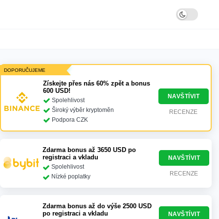
DOPORUČUJEME
Získejte přes nás 60% zpět a bonus
600 USD!
NAVŠTÍVIT
Spolehlivost
Široký výběr kryptoměn
RECENZE
Podpora CZK
Zdarma bonus až 3650 USD po
registraci a vkladu
NAVŠTÍVIT
Spolehlivost
RECENZE
Nízké poplatky
Zdarma bonus až do výše 2500 USD
po registraci a vkladu
NAVŠTÍVIT