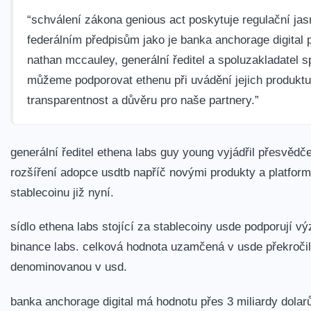
“schválení zákona genious act poskytuje regulační jas
federálním předpisům jako je banka anchorage digital 
nathan mccauley, generální ředitel a spoluzakladatel sp
můžeme podporovat ethenu při uvádění jejich produktu 
transparentnost a důvěru pro naše partnery.”
generální ředitel ethena labs guy young vyjádřil přesvěd
rozšíření adopce usdtb napříč novými produkty a platfor
stablecoinu již nyní.
sídlo ethena labs stojící za stablecoiny usde podporují výz
binance labs. celková hodnota uzamčená v usde překročila 
denominovanou v usd.
banka anchorage digital má hodnotu přes 3 miliardy dolarů