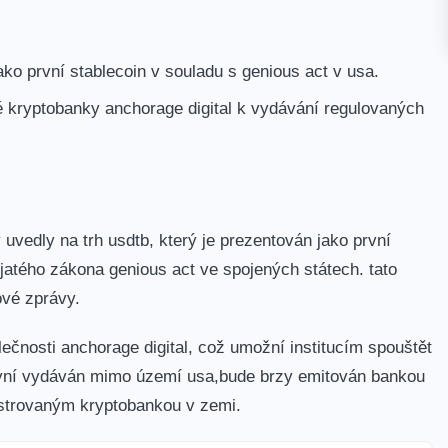
jako první stablecoin v souladu s genious act v usa.
né kryptobanky anchorage digital k vydávání regulovaných
y uvedly na trh usdtb, který je prezentován jako první
jatého zákona genious act ve spojených státech. tato
ové zprávy.
lečnosti anchorage digital, což umožní institucím spouštět
je nyní vydáván mimo území usa,bude brzy emitován bankou
gistrovaným kryptobankou v zemi.