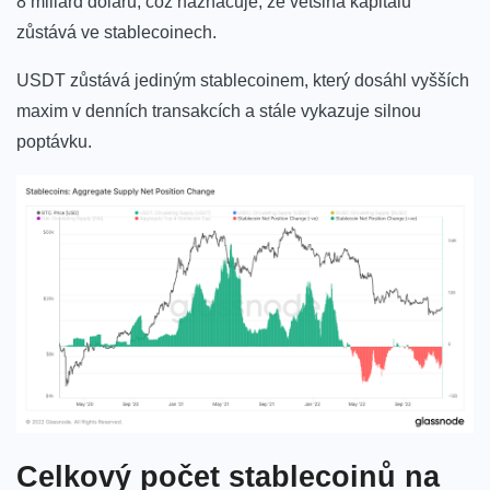
8 miliard dolarů, což naznačuje, že většina kapitálu
zůstává ve stablecoinech.
USDT zůstává jediným stablecoinem, který dosáhl vyšších
maxim v denních transakcích a stále vykazuje silnou
poptávku.
Celkový počet stablecoinů na