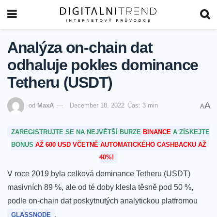
Analýza on-chain dat
odhaluje pokles dominance
Tetheru (USDT)
A
od
MaxA
December 18, 2022
Čas: 3 min
A
ZAREGISTRUJTE SE NA NEJVĚTŠÍ BURZE
BINANCE
A ZÍSKEJTE
BONUS
AŽ 600 USD VČETNĚ AUTOMATICKÉHO CASHBACKU AŽ
40%!
V roce 2019 byla celková dominance Tetheru (USDT)
masivních 89 %, ale od té doby klesla těsně pod 50 %,
podle on-chain dat poskytnutých analytickou platfromou
.
GLASSNODE