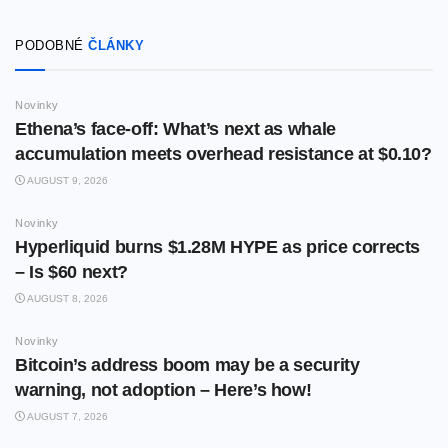
PODOBNÉ
ČLÁNKY
Novinky
Ethena’s face-off: What’s next as whale
accumulation meets overhead resistance at $0.10?
AUGUST 9, 2026
Novinky
Hyperliquid burns $1.28M HYPE as price corrects
– Is $60 next?
AUGUST 8, 2026
Novinky
Bitcoin’s address boom may be a security
warning, not adoption – Here’s how!
AUGUST 7, 2026