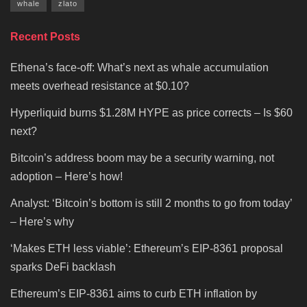
whale
zlato
Recent Posts
Ethena’s face-off: What’s next as whale accumulation
meets overhead resistance at $0.10?
Hyperliquid burns $1.28M HYPE as price corrects – Is $60
next?
Bitcoin’s address boom may be a security warning, not
adoption – Here’s how!
Analyst: ‘Bitcoin’s bottom is still 2 months to go from today’
– Here’s why
‘Makes ETH less viable’: Ethereum’s EIP-8361 proposal
sparks DeFi backlash
Ethereum’s EIP-8361 aims to curb ETH inflation by