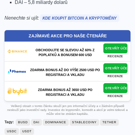
DAI – 5,8 miliardy dolarů
Nenechte si ujít:
KDE KOUPIT BITCOIN A KRYPTOMĚNY
ZAJÍMAVÉ AKCE PRO NAŠE ČTENÁŘE
OTEVŘÍT ÚČET
OBCHODUJTE SE SLEVOU AŽ 60% Z
POPLATKŮ A BONUSEM 600 USD
RECENZE
OTEVŘÍT ÚČET
ZDARMA BONUS AŽ DO VÝŠE 2500 USD PO
REGISTRACI A VKLADU
RECENZE
OTEVŘÍT ÚČET
ZDARMA BONUS AŽ 3650 USD PO
REGISTRACI A VKLADU
RECENZE
Veškerý obsah v tomto článku slouží jen pro informační účely a v žádném případě
neslouží jako investiční rady. Investice do kryptoměn, komodit a akcií je velmi rizikové a
může vést ke ztrátám kapitálu.
Tagy:
BUSD
DAI
DOMINANCE
STABLECOINY
TETHER
USDC
USDT