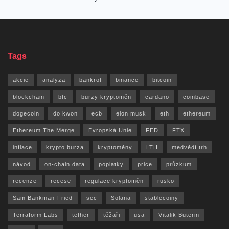
Tags
akcie
analyza
bankrot
binance
bitcoin
blockchain
btc
burzy kryptoměn
cardano
coinbase
dogecoin
do kwon
ecb
elon musk
eth
ethereum
Ethereum The Merge
Evropská Unie
FED
FTX
inflace
krypto burza
kryptoměny
LTH
medvědí trh
návod
on-chain data
poplatky
price
průzkum
recenze
recese
regulace kryptoměn
rusko
Sam Bankman-Fried
sec
Solana
stablecoiny
Terraform Labs
tether
těžaři
usa
Vitalik Buterin