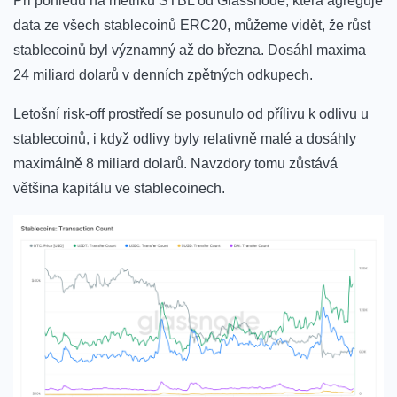
Při pohledu na metriku STBL od Glassnode, která agreguje
data ze všech stablecoinů ERC20, můžeme vidět, že růst
stablecoinů byl významný až do března. Dosáhl maxima
24 miliard dolarů v denních zpětných odkupech.
Letošní risk-off prostředí se posunulo od přílivu k odlivu u
stablecoinů, i když odlivy byly relativně malé a dosáhly
maximálně 8 miliard dolarů. Navzdory tomu zůstává
většina kapitálu ve stablecoinech.