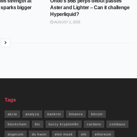
ws strength at
Ondo’s $6B perps debut passes
t sparks bigger
Aster and Lighter – Can it challenge
Hyperliquid?
AUGUST 2, 2026
Tags
akcie
analyza
bankrot
binance
bitcoin
blockchain
btc
burzy kryptoměn
cardano
coinbase
dogecoin
do kwon
elon musk
eth
ethereum