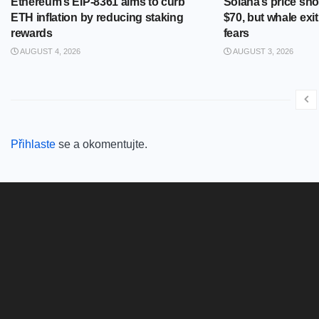
Ethereum’s EIP-8361 aims to curb
Solana’s price sho
ETH inflation by reducing staking
$70, but whale exi
rewards
fears
AUGUST 4, 2026
AUGUST 3, 2026
Přihlaste
se a okomentujte.