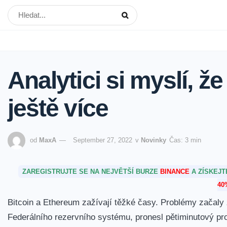
Analytici si myslí, ž
ještě více
od
MaxA
September 27, 2022
v
Novinky
Čas: 3 min
ZAREGISTRUJTE SE NA NEJVĚTŠÍ BURZE
BINANCE
A ZÍSKEJ
40
Bitcoin a Ethereum zažívají těžké časy.
Problémy začaly 
Federálního rezervního systému, pronesl pětiminutový pr