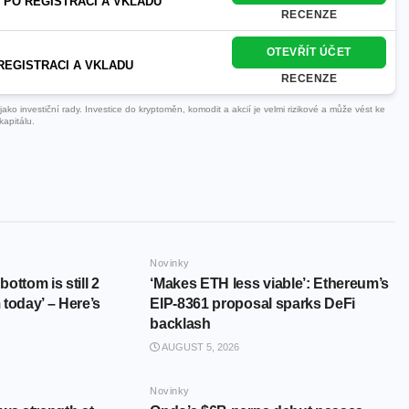
 PO REGISTRACI A VKLADU
RECENZE
OTEVŘÍT ÚČET
REGISTRACI A VKLADU
RECENZE
ko investiční rady. Investice do kryptoměn, komodit a akcií je velmi rizikové a může vést ke
kapitálu.
Novinky
bottom is still 2
‘Makes ETH less viable’: Ethereum’s
today’ – Here’s
EIP-8361 proposal sparks DeFi
backlash
AUGUST 5, 2026
Novinky