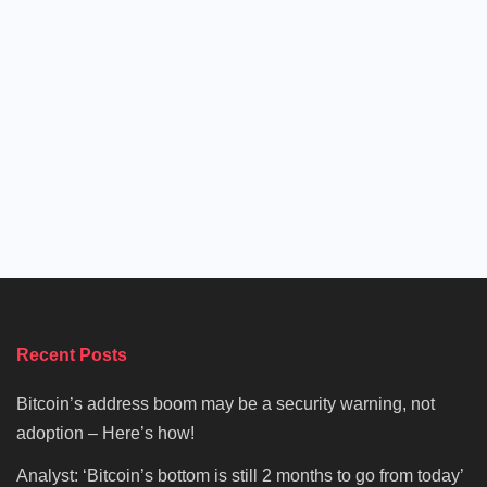
Recent Posts
Bitcoin’s address boom may be a security warning, not
adoption – Here’s how!
Analyst: ‘Bitcoin’s bottom is still 2 months to go from today’