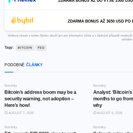
ZDARMA BONUS AŽ DO VÝŠE 2500 USD
ZDARMA BONUS AŽ 3650 USD PO 
Veškerý obsah v tomto článku slouží jen pro informační účely a v žádném případě neslouží ja
ztrátám 
Tagy:
BITCOIN
FED
PODOBNÉ
ČLÁNKY
Novinky
Novinky
Bitcoin’s address boom may be a
Analyst: ‘Bitcoin’s 
security warning, not adoption –
months to go from 
Here’s how!
why
AUGUST 7, 2026
AUGUST 6, 2026
Novinky
Novinky