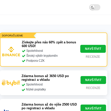
DOPORUČUJEME
Získejte přes nás 60% zpět a bonus
600 USD!
NAVŠTÍVIT
Spolehlivost
Široký výběr kryptoměn
RECENZE
Podpora CZK
Zdarma bonus až 3650 USD po
registraci a vkladu
NAVŠTÍVIT
Spolehlivost
RECENZE
Nízké poplatky
Zdarma bonus až do výše 2500 USD
po registraci a vkladu
NAVŠTÍVIT