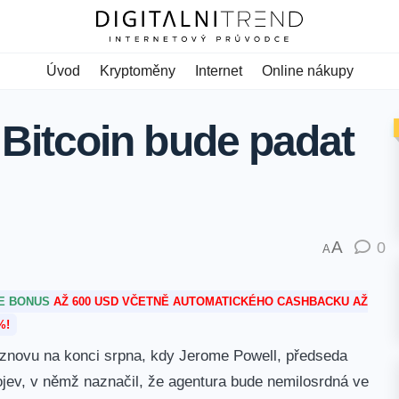
Úvod
Kryptoměny
Internet
Online nákupy
e Bitcoin bude padat
A
0
A
TE BONUS
AŽ 600 USD VČETNĚ AUTOMATICKÉHO CASHBACKU AŽ
%!
znovu na konci srpna, kdy Jerome Powell, předseda
ojev, v němž naznačil, že agentura bude nemilosrdná ve