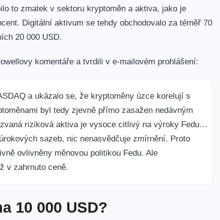
lo to zmatek v sektoru kryptoměn a aktiva, jako je
rocent. Digitální aktivum se tehdy obchodovalo za téměř 70
vních 20 000 USD.
 Powellovy komentáře a tvrdili v e-mailovém prohlášení:
ASDAQ a ukázalo se, že kryptoměny úzce korelují s
ryptoměnami byl tedy zjevně přímo zasažen nedávným
zvaná riziková aktiva je vysoce citlivý na výroky Fedu…
 úrokových sazeb, nic nenasvědčuje zmírnění. Proto
vně ovlivněny měnovou politikou Fedu. Ale
ž v zahrnuto ceně.
na 10 000 USD?