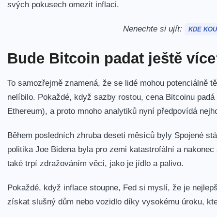
svých pokusech omezit inflaci.
Nenechte si ujít:
KDE KOU
Bude Bitcoin padat ještě víc
To samozřejmě znamená, že se lidé mohou potenciálně těši
nelíbilo. Pokaždé, když sazby rostou, cena Bitcoinu padá
Ethereum), a proto mnoho analytiků nyní předpovídá nejho
Během posledních zhruba deseti měsíců byly Spojené st
politika Joe Bidena byla pro zemi katastrofální a nakonec 
také trpí zdražováním věcí, jako je jídlo a palivo.
Pokaždé, když inflace stoupne, Fed si myslí, že je nejlep
získat slušný dům nebo vozidlo díky vysokému úroku, kt