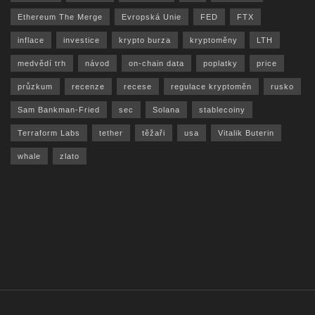
Ethereum The Merge
Evropská Unie
FED
FTX
inflace
investice
krypto burza
kryptoměny
LTH
medvědí trh
návod
on-chain data
poplatky
price
průzkum
recenze
recese
regulace kryptoměn
rusko
Sam Bankman-Fried
sec
Solana
stablecoiny
Terraform Labs
tether
těžaři
usa
Vitalik Buterin
whale
zlato