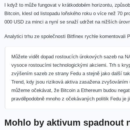
I když to může fungovat v krátkodobém horizontu, způsobi
Bitcoin, klesl od listopadu loňského roku o více než 70 p
000 USD za minci a nyní se snaží udržet na nižších úro
Analytici trhu ze společnosti Bitfinex rychle komentovali
Můžete vidět dopad rostoucích úrokových sazeb na N
vysoce rostoucími technologickými akciemi. Trh s k
zvýšením sazeb ze strany Fedu a stejně jako další tak
Trend, kdy jsou riziková aktiva zasažena zvyšováním
můžeme očekávat, že Bitcoin a Ethereum budou negati
pravděpodobně mnoho z očekávaných politik Fedu je ji
Mohlo by aktivum spadnout 