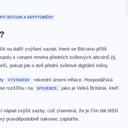
PIT BITCOIN A KRYPTOMĚNY
e?
t na další zvýšení sazeb, které se Bitcoinu příliš
 spolu s cenami mnoha předních světových altcoinů (tj.
rší, pokud jde o dvě přední světové digitální měny.
áty
rekordní úrovni inflace. Hospodářská
VYSTAVENY
se rozšířila i na
jako je Velká Británie, kteří
SPOJENCE,
ší nápad zvýšit sazby, což znamená, že je čím dál těžší
erý pravděpodobně nakonec zaplatíte.