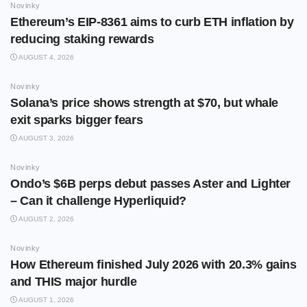
Novinky
Ethereum’s EIP-8361 aims to curb ETH inflation by
reducing staking rewards
AUGUST 4, 2026
Novinky
Solana’s price shows strength at $70, but whale
exit sparks bigger fears
AUGUST 3, 2026
Novinky
Ondo’s $6B perps debut passes Aster and Lighter
– Can it challenge Hyperliquid?
AUGUST 2, 2026
Novinky
How Ethereum finished July 2026 with 20.3% gains
and THIS major hurdle
AUGUST 1, 2026