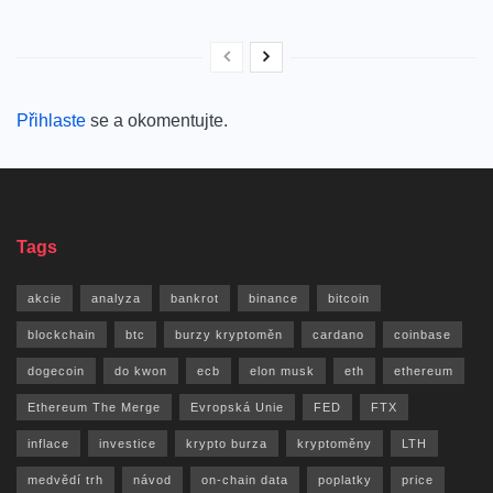
Přihlaste
se a okomentujte.
Tags
akcie
analyza
bankrot
binance
bitcoin
blockchain
btc
burzy kryptoměn
cardano
coinbase
dogecoin
do kwon
ecb
elon musk
eth
ethereum
Ethereum The Merge
Evropská Unie
FED
FTX
inflace
investice
krypto burza
kryptoměny
LTH
medvědí trh
návod
on-chain data
poplatky
price