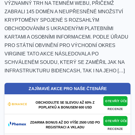
VÝZNAMNÝ TRH NA TEMNÉM WEBU, ‍PŘIČEMŽ
ZABRALI 145 DOMÉN A NEUPŘESNĚNÉ MNOŽSTVÍ
KRYPTOMĚNY ​SPOJENÉ S ROZSAHLÝM
OBCHODOVÁNÍM ​S⁣ UKRADENÝMI PLATEBNÍMI
KARTAMI A ⁢OSOBNÍMI​ INFORMACEMI. PODLE ÚŘADU
PRO STÁTNÍ OBVINĚNÍ PRO VÝCHODNÍ​ OKRES
VIRGINIE TATO‍ AKCE NÁSLEDOVALA PO
SCHVÁLENÉM SOUDU, KTERÝ SE ZAMĚŘIL JAK⁢ NA
INFRASTRUKTURU BIDENCASH, TAK I NA JEHO […]
ZAJÍMAVÉ AKCE PRO NAŠE ČTENÁŘE
OTEVŘÍT ÚČET
OBCHODUJTE SE SLEVOU AŽ 60% Z
POPLATKŮ A BONUSEM 600 USD
RECENZE
OTEVŘÍT ÚČET
ZDARMA BONUS AŽ DO VÝŠE 2500 USD PO
REGISTRACI A VKLADU
RECENZE