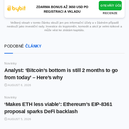
OTEVŘÍT ÚČET
ZDARMA BONUS AŽ 3650 USD PO
REGISTRACI A VKLADU
RECENZE
Veškerý obsah v tomto článku slouží jen pro informační účely a v žádném případě
neslouží jako investiční rady. Investice do kryptoměn, komodit a akcií je velmi rizikové a
může vést ke ztrátám kapitálu.
PODOBNÉ
ČLÁNKY
Novinky
Analyst: ‘Bitcoin’s bottom is still 2 months to go
from today’ – Here’s why
AUGUST 6, 2026
Novinky
‘Makes ETH less viable’: Ethereum’s EIP-8361
proposal sparks DeFi backlash
AUGUST 5, 2026