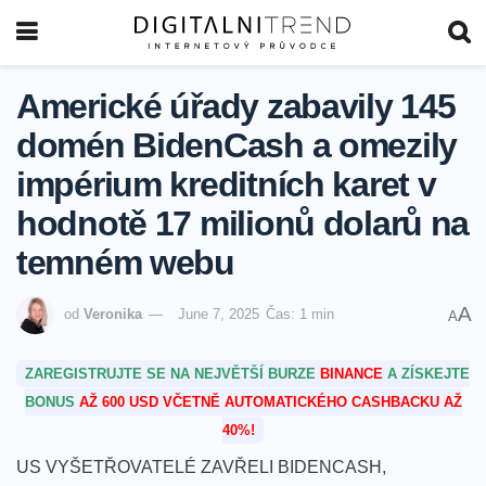
Americké úřady zabavily 145
domén BidenCash a omezily
impérium kreditních karet v
hodnotě 17 milionů dolarů na
temném webu
A
od
Veronika
June 7, 2025
Čas: 1 min
A
ZAREGISTRUJTE SE NA NEJVĚTŠÍ BURZE
BINANCE
A ZÍSKEJTE
BONUS
AŽ 600 USD VČETNĚ AUTOMATICKÉHO CASHBACKU AŽ
40%!
US VYŠETŘOVATELÉ ZAVŘELI BIDENCASH,