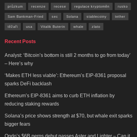
průzkum
recenze
recese
regulace kryptoměn
rusko
Sam Bankman-Fried
sec
Solana
stablecoiny
tether
těžaři
usa
Vitalik Buterin
whale
zlato
Recent Posts
Analyst: ‘Bitcoin’s bottom is still 2 months to go from today’
– Here’s why
‘Makes ETH less viable’: Ethereum’s EIP-8361 proposal
sparks DeFi backlash
Ethereum’s EIP-8361 aims to curb ETH inflation by
reducing staking rewards
Solana’s price shows strength at $70, but whale exit sparks
bigger fears
Ondo’s $6B perps debut passes Aster and Lighter – Can it