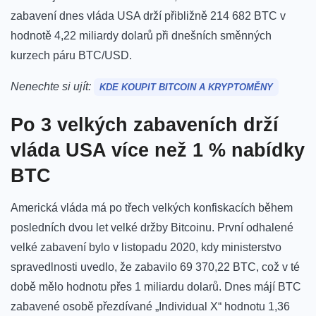
zabavení dnes vláda USA drží přibližně 214 682 BTC v
hodnotě 4,22 miliardy dolarů při dnešních směnných
kurzech páru BTC/USD.
Nenechte si ujít:
KDE KOUPIT BITCOIN A KRYPTOMĚNY
Po 3 velkých zabaveních drží
vláda USA více než 1 % nabídky
BTC
Americká vláda má po třech velkých konfiskacích během
posledních dvou let velké držby Bitcoinu. První odhalené
velké zabavení bylo v listopadu 2020, kdy ministerstvo
spravedlnosti uvedlo, že zabavilo 69 370,22 BTC, což v té
době mělo hodnotu přes 1 miliardu dolarů. Dnes májí BTC
zabavené osobě přezdívané „Individual X“ hodnotu 1,36