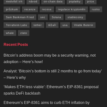
medvědí trh
návod
on-chain data
poplatky
price
průzkum
recenze
recese
regulace kryptoměn
rusko
Sam Bankman-Fried
sec
Solana
stablecoiny
Terraform Labs
tether
těžaři
usa
Vitalik Buterin
whale
zlato
Recent Posts
Bitcoin’s address boom may be a security warning, not
adoption – Here’s how!
Analyst: ‘Bitcoin’s bottom is still 2 months to go from today’
– Here’s why
‘Makes ETH less viable’: Ethereum’s EIP-8361 proposal
sparks DeFi backlash
Ethereum’s EIP-8361 aims to curb ETH inflation by