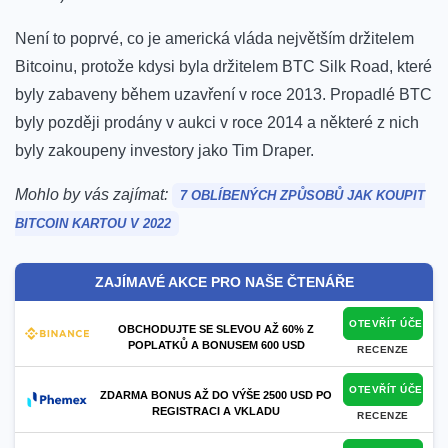
Není to poprvé, co je americká vláda největším držitelem
Bitcoinu, protože kdysi byla držitelem BTC Silk Road, které
byly zabaveny během uzavření v roce 2013. Propadlé BTC
byly později prodány v aukci v roce 2014 a některé z nich
byly zakoupeny investory jako
Tim Draper.
Mohlo by vás zajímat:
7 OBLÍBENÝCH ZPŮSOBŮ JAK KOUPIT
BITCOIN KARTOU V 2022
ZAJÍMAVÉ AKCE PRO NAŠE ČTENÁŘE
OTEVŘÍT ÚČET
OBCHODUJTE SE SLEVOU AŽ 60% Z
POPLATKŮ A BONUSEM 600 USD
RECENZE
OTEVŘÍT ÚČET
ZDARMA BONUS AŽ DO VÝŠE 2500 USD PO
REGISTRACI A VKLADU
RECENZE