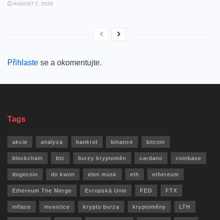
AUGUST 2, 2026
Přihlaste
se a okomentujte.
Tags
akcie
analyza
bankrot
binance
bitcoin
blockchain
btc
burzy kryptoměn
cardano
coinbase
dogecoin
do kwon
elon musk
eth
ethereum
Ethereum The Merge
Evropská Unie
FED
FTX
inflace
investice
krypto burza
kryptoměny
LTH