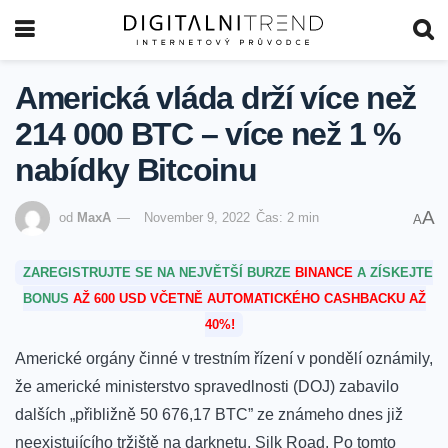
Americká vláda drží více než
214 000 BTC – více než 1 %
nabídky Bitcoinu
A
od
MaxA
November 9, 2022
Čas: 2 min
A
ZAREGISTRUJTE SE NA NEJVĚTŠÍ BURZE
BINANCE
A ZÍSKEJTE
BONUS
AŽ 600 USD VČETNĚ AUTOMATICKÉHO CASHBACKU AŽ
40%!
Americké orgány činné v trestním řízení
v pondělí oznámily,
že americké ministerstvo spravedlnosti (DOJ) zabavilo
dalších „přibližně 50 676,17 BTC” ze známeho dnes již
neexistujícího tržiště na darknetu, Silk Road. Po tomto