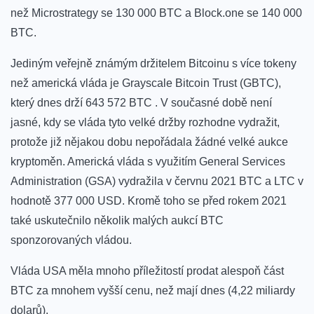
než Microstrategy se 130 000 BTC a Block.one se 140 000
BTC.
Jediným veřejně známým držitelem Bitcoinu s více tokeny
než americká vláda je Grayscale Bitcoin Trust (GBTC),
který dnes drží 643 572 BTC . V současné době není
jasné, kdy se vláda tyto velké držby rozhodne vydražit,
protože již nějakou dobu nepořádala žádné velké aukce
kryptoměn. Americká vláda s využitím General Services
Administration (GSA) vydražila v červnu 2021 BTC a LTC v
hodnotě 377 000 USD. Kromě toho se před rokem 2021
také uskutečnilo několik malých aukcí BTC
sponzorovaných vládou.
Vláda USA měla mnoho příležitostí prodat alespoň část
BTC za mnohem vyšší cenu, než mají dnes (4,22 miliardy
dolarů).