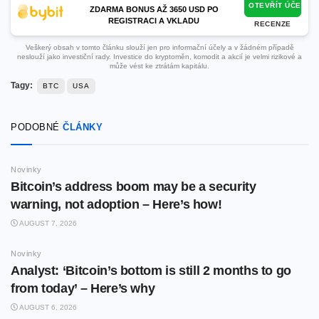
OTEVŘÍT ÚČET
ZDARMA BONUS AŽ 3650 USD PO
REGISTRACI A VKLADU
RECENZE
Veškerý obsah v tomto článku slouží jen pro informační účely a v žádném případě
neslouží jako investiční rady. Investice do kryptoměn, komodit a akcií je velmi rizikové a
může vést ke ztrátám kapitálu.
Tagy:
BTC
USA
PODOBNÉ
ČLÁNKY
Novinky
Bitcoin’s address boom may be a security
warning, not adoption – Here’s how!
AUGUST 7, 2026
Novinky
Analyst: ‘Bitcoin’s bottom is still 2 months to go
from today’ – Here’s why
AUGUST 6, 2026