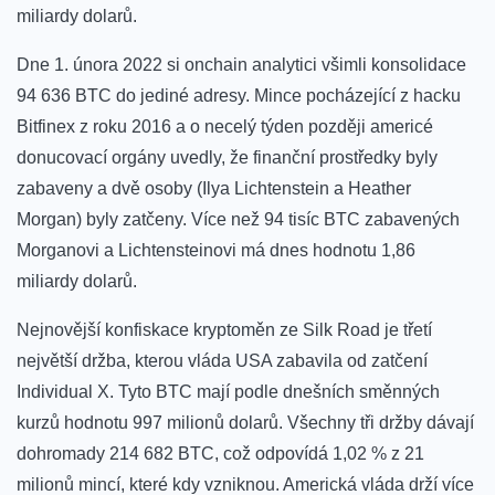
miliardy dolarů.
Dne 1. února 2022 si onchain analytici všimli konsolidace
94 636 BTC do jediné adresy. Mince pocházející z hacku
Bitfinex z roku 2016 a o necelý týden později americé
donucovací orgány uvedly, že finanční prostředky byly
zabaveny a dvě osoby (Ilya Lichtenstein a Heather
Morgan) byly zatčeny. Více než 94 tisíc BTC zabavených
Morganovi a Lichtensteinovi má dnes hodnotu 1,86
miliardy dolarů.
Nejnovější konfiskace kryptoměn ze Silk Road je třetí
největší držba, kterou vláda USA zabavila od zatčení
Individual X. Tyto BTC mají podle dnešních směnných
kurzů hodnotu 997 milionů dolarů. Všechny tři držby dávají
dohromady 214 682 BTC, což odpovídá 1,02 % z 21
milionů mincí, které kdy vzniknou. Americká vláda drží více