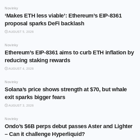
Novinky
‘Makes ETH less viable’: Ethereum’s EIP-8361
proposal sparks DeFi backlash
AUGUST 5, 2026
Novinky
Ethereum’s EIP-8361 aims to curb ETH inflation by
reducing staking rewards
AUGUST 4, 2026
Novinky
Solana’s price shows strength at $70, but whale
exit sparks bigger fears
AUGUST 3, 2026
Novinky
Ondo’s $6B perps debut passes Aster and Lighter
– Can it challenge Hyperliquid?