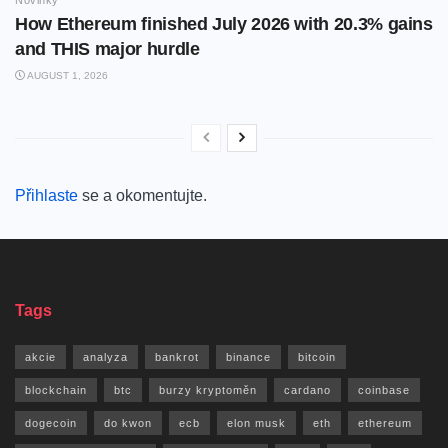
Novinky
How Ethereum finished July 2026 with 20.3% gains
and THIS major hurdle
AUGUST 1, 2026
Přihlaste
se a okomentujte.
Tags
akcie
analyza
bankrot
binance
bitcoin
blockchain
btc
burzy kryptoměn
cardano
coinbase
dogecoin
do kwon
ecb
elon musk
eth
ethereum