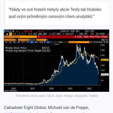
“Nikdy ve své historii nebyly akcie Tesly tak hluboko
pod svým průměrným cenovým cílem analytiků.”
Průměrná cílová cena TSLA. Zdroj: Holger Zscaepitz, Twitter
Zakladatel Eight Global, Michaël van de Poppe,