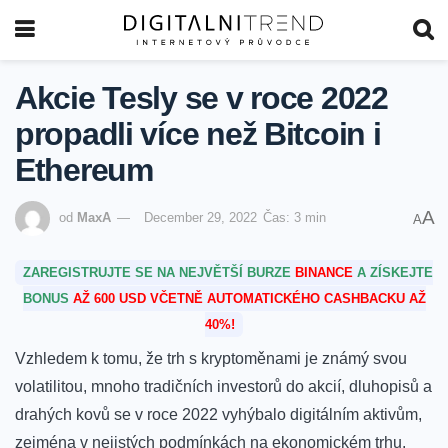
Akcie Tesly se v roce 2022
propadli více než Bitcoin i
Ethereum
A
od
MaxA
December 29, 2022
Čas: 3 min
A
ZAREGISTRUJTE SE NA NEJVĚTŠÍ BURZE
BINANCE
A ZÍSKEJTE
BONUS
AŽ 600 USD VČETNĚ AUTOMATICKÉHO CASHBACKU AŽ
40%!
Vzhledem k tomu, že trh s kryptoměnami je známý svou
volatilitou, mnoho tradičních investorů do akcií, dluhopisů a
drahých kovů se v roce 2022 vyhýbalo digitálním aktivům,
zejména v nejistých podmínkách na ekonomickém trhu.