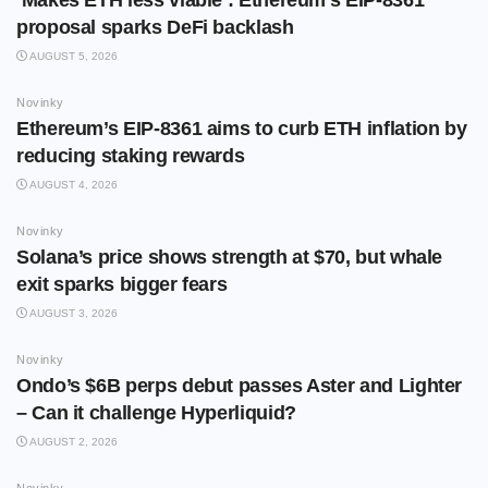
‘Makes ETH less viable’: Ethereum’s EIP-8361
proposal sparks DeFi backlash
AUGUST 5, 2026
Novinky
Ethereum’s EIP-8361 aims to curb ETH inflation by
reducing staking rewards
AUGUST 4, 2026
Novinky
Solana’s price shows strength at $70, but whale
exit sparks bigger fears
AUGUST 3, 2026
Novinky
Ondo’s $6B perps debut passes Aster and Lighter
– Can it challenge Hyperliquid?
AUGUST 2, 2026