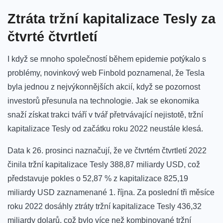
Ztráta tržní kapitalizace Tesly za
čtvrté čtvrtletí
I když se mnoho společností během epidemie potýkalo s
problémy, novinkový web Finbold poznamenal, že Tesla
byla jednou z nejvýkonnějších akcií, když se pozornost
investorů přesunula na technologie. Jak se ekonomika
snaží získat trakci tváří v tvář přetrvávající nejistotě, tržní
kapitalizace Tesly od začátku roku 2022 neustále klesá.
Data k 26. prosinci naznačují, že ve čtvrtém čtvrtletí 2022
činila tržní kapitalizace Tesly 388,87 miliardy USD, což
představuje pokles o 52,87 % z kapitalizace 825,19
miliardy USD zaznamenané 1. října. Za poslední tři měsíce
roku 2022 dosáhly ztráty tržní kapitalizace Tesly 436,32
miliardy dolarů, což bylo více než kombinované tržní