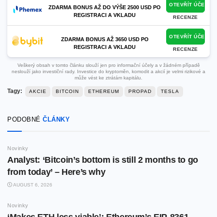
OTEVŘÍT ÚČET
ZDARMA BONUS AŽ DO VÝŠE 2500 USD PO
REGISTRACI A VKLADU
RECENZE
OTEVŘÍT ÚČET
ZDARMA BONUS AŽ 3650 USD PO
REGISTRACI A VKLADU
RECENZE
Veškerý obsah v tomto článku slouží jen pro informační účely a v žádném případě
neslouží jako investiční rady. Investice do kryptoměn, komodit a akcií je velmi rizikové a
může vést ke ztrátám kapitálu.
Tagy:
AKCIE
BITCOIN
ETHEREUM
PROPAD
TESLA
PODOBNÉ
ČLÁNKY
Novinky
Analyst: ‘Bitcoin’s bottom is still 2 months to go
from today’ – Here’s why
AUGUST 6, 2026
Novinky