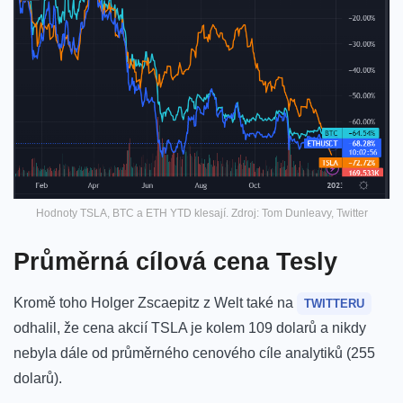
Hodnoty TSLA, BTC a ETH YTD klesají. Zdroj: Tom Dunleavy, Twitter
Průměrná cílová cena Tesly
Kromě toho Holger Zscaepitz z Welt také na
TWITTERU
odhalil, že cena akcií TSLA je kolem 109 dolarů a nikdy
nebyla dále od průměrného cenového cíle analytiků (255
dolarů).