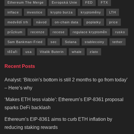
Ethereum The Merge
Evropská Unie
FED
FTX
inflace
investice
krypto burza
kryptoměny
LTH
medvědí trh
návod
on-chain data
poplatky
price
průzkum
recenze
recese
regulace kryptoměn
rusko
Sam Bankman-Fried
sec
Solana
stablecoiny
tether
těžaři
usa
Vitalik Buterin
whale
zlato
Recent Posts
Analyst: ‘Bitcoin’s bottom is still 2 months to go from today’
– Here’s why
‘Makes ETH less viable’: Ethereum’s EIP-8361 proposal
sparks DeFi backlash
Ethereum’s EIP-8361 aims to curb ETH inflation by
reducing staking rewards