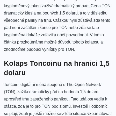
kryptoměnový token zažívá⁢ dramatický propad. Cena TON
dramaticky klesla na‍ pouhých 1,5​ dolaru, a to v⁣ důsledku
všeobecné paniky na trhu. ​Otázkou nyní ⁣zůstává,zda ​tento
pád není⁢ začátkem⁤ konce pro TON,nebo zda se ‍tato
kryptoměna dokáže‍ zotavit⁢ a opět pozvednout. V‍ tomto
‌článku prozkoumáme možné ⁤důvodu tohoto kolapsu a
zhodnotíme budoucí vyhlídky pro​ TON.
Kolaps⁣ Toncoinu‌ na hranici 1,5
dolaru
Toncoin, digitální měna spojená s The Open Network
(TON), zažila dramatický pád na hodnotu‍ 1,5 dolaru
uprostřed trhu zasaženého panikou. Tato událost vedla k
‍otázce,⁢ zda je‌ to pro TON⁢ bod ⁢zlomu. Investoři i odborníci
⁤se ptají, zdali je ještě​ možné se z této ⁤situace ‌vzpamatovat,