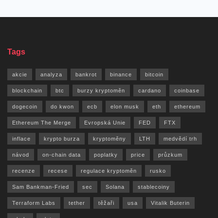
Tags
akcie
analyza
bankrot
binance
bitcoin
blockchain
btc
burzy kryptoměn
cardano
coinbase
dogecoin
do kwon
ecb
elon musk
eth
ethereum
Ethereum The Merge
Evropská Unie
FED
FTX
inflace
krypto burza
kryptoměny
LTH
medvědí trh
návod
on-chain data
poplatky
price
průzkum
recenze
recese
regulace kryptoměn
rusko
Sam Bankman-Fried
sec
Solana
stablecoiny
Terraform Labs
tether
těžaři
usa
Vitalik Buterin