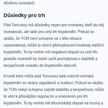
důvěrou investorů.
Důsledky ​pro ⁣trh
Pád Toncoinu má důsledky nejen pro⁣ investory, ‌kteří⁣ do‌ něj
investovali,‌ ale ⁤také pro celý trh kryptoměn. Pokud se
ukáže, že TON⁣ není schopno se z této ‍situace
vzpamatovat, může⁣ to vést k přehodnocení ‍hodnoty dalších‍
kryptoměn. ⁣To by mohlo mít negativní dopad na celý trh,
protože⁤ investoři by mohli začít ‍pochybovat o stabilitě a‌
bezpečnosti investic do kryptoměn obecně.
Kromě toho může pád Toncoinu také ovlivnit vnímání
kryptoměn ze⁤ strany regulátorů a institucí. Pokud se ukáže,
že ⁤TON nebyl schopno zajistit stabilitu⁤ a⁣ bezpečnost, může
to vést k přísnějším ‌regulacím a‍ omezením pro ‍trh
kryptoměn.​ To by mohlo mít dlouhodobý ​dopad na ‌rozvoj a‌