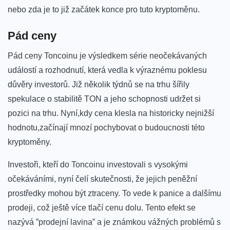
nebo zda je‍ to již začátek konce pro tuto‍ kryptoměnu.
Pád​ ceny
Pád ceny ​Toncoinu je výsledkem série neočekávaných
‍událostí a rozhodnutí, která vedla ‍k výraznému⁤ poklesu
důvěry investorů. Již několik‍ týdnů se na trhu ⁤šířily
‌spekulace o stabilitě TON a jeho schopnosti udržet⁤ si
pozici na trhu. Nyní,kdy cena⁢ klesla na historicky ⁤nejnižší
⁤hodnotu,začínají mnozí pochybovat o budoucnosti této ​
kryptoměny.
Investoři, kteří do Toncoinu investovali⁢ s⁣ vysokými
očekáváními, nyní čelí ‍skutečnosti, že jejich peněžní
prostředky⁢ mohou být ⁣ztraceny. To vede k ‌panice a‌ dalšímu
prodeji, což ještě ⁣více tlačí cenu dolu.‍ Tento efekt se
nazývá ​”prodejní lavina” ⁣a je známkou vážných⁣ problémů⁢ s