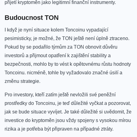
přijetí kryptoměn jako legitimní finanční instrumenty.
Budoucnost TON
I když je nyní‌ situace kolem ‍Toncoinu vypadající
pesimisticky, je‍ možné, že TON ještě není úplně ztraceno.
Pokud by se podařilo týmům za‍ TON⁣ obnovit​ důvěru
‍investorů a přijmout⁣ opatření k zajištění stability a
bezpečnosti, mohlo by to vést k opětovnému‌ růstu hodnoty
Toncoinu. nicméně, tohle by ‍vyžadovalo značné úsilí a
změnu strategie.
Pro ​investory, kteří zatím ještě nevložili své peněžní
prostředky do Toncoinu, ‌je teď důležité vyčkat a pozorovat,
jak se‌ bude situace vyvíjet. Je také důležité si uvědomit, ‍že
investice do kryptoměn jsou vždy spojeny ‍s vysokou mírou
rizika a je potřeba⁤ být připraven na ⁣případné ztráty.