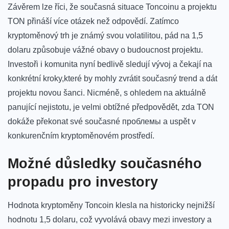
Závěrem ⁢lze říci,⁤ že současná‌ situace ⁤Toncoinu ‍a projektu
TON přináší více otázek než odpovědí. Zatímco
kryptoměnový trh je známý⁢ svou volatilitou, pád⁣ na 1,5
dolaru​ způsobuje ⁤vážné obavy o budoucnost ⁣projektu.
Investoři i komunita nyní ‍bedlivě sledují vývoj a čekají na
konkrétní kroky,které by mohly zvrátit současný trend​ a dát
projektu novou šanci. Nicméně, s‍ ohledem na aktuálně​
panující nejistotu,‌ je velmi obtížné předpovědět, ⁢zda TON
dokáže překonat​ své současné проблемы a⁣ uspět v
konkurenčním kryptoměnovém prostředí.
Možné důsledky současného‍
propadu pro ‍investory
Hodnota kryptoměny⁣ Toncoin klesla⁤ na historicky nejnižší
‌hodnotu 1,5 dolaru, což ​vyvolává obavy mezi ​investory a