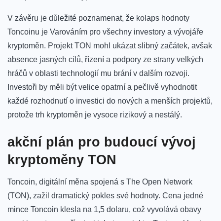
V ​závěru je ⁣důležité poznamenat, že kolaps hodnoty
Toncoinu je Varováním pro všechny investory⁤ a vývojáře
kryptoměn. ⁣Projekt TON mohl ⁢ukázat slibný začátek, ​avšak⁤
absence jasných cílů, řízení a podpory ze strany velkých‌
hráčů v oblasti⁣ technologií mu⁣ brání ⁢v dalším⁣ rozvoji.
Investoři by měli být velice opatrní a pečlivě vyhodnotit
každé rozhodnutí o investici⁤ do nových ⁢a menších ⁢projektů,
protože‍ trh kryptoměn ‍je​ vysoce rizikový a nestálý.
akční ​plán⁣ pro budoucí vývoj⁢
kryptoměny TON
Toncoin, digitální měna ⁤spojená s The Open Network
(TON),⁤ zažil‍ dramatický pokles ‍své hodnoty. Cena jedné
mince Toncoin klesla⁣ na 1,5 dolaru, ⁣což vyvolává obavy