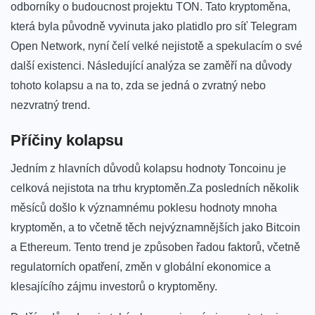
odborníky o budoucnost projektu TON. Tato kryptoměna,
‌která byla původně vyvinuta jako platidlo pro síť ‍Telegram
Open ⁣Network, ⁢nyní čelí velké nejistotě ⁢a spekulacím o své
další ⁤existenci. Následující analýza se zaměří na ⁤důvody
tohoto kolapsu a na to, zda se jedná o zvratný ​nebo
nezvratný trend.
Příčiny kolapsu
Jedním z hlavních důvodů kolapsu hodnoty Toncoinu je
celková ‌nejistota na‌ trhu kryptoměn.Za posledních několik
měsíců došlo‍ k významnému poklesu hodnoty mnoha
kryptoměn, ‍a to včetně těch nejvýznamnějších jako⁢ Bitcoin
a Ethereum. Tento trend je způsoben řadou⁣ faktorů, včetně
regulatorních opatření, změn v globální ekonomice a
klesajícího zájmu investorů o kryptoměny.