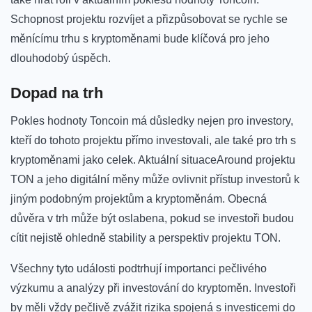
‌Schopnost‍ projektu rozvíjet a​ přizpůsobovat se rychle se
měnícímu trhu s kryptoměnami bude klíčová pro jeho
dlouhodobý úspěch.
Dopad na⁣ trh
Pokles hodnoty Toncoin má důsledky nejen pro⁢ investory,
kteří do⁢ tohoto projektu​ přímo investovali, ‌ale ⁤také ⁢pro⁤ trh ‌s
kryptoměnami jako celek. Aktuální situaceAround projektu
⁣TON a‌ jeho‌ digitální měny ⁣může⁣ ovlivnit přístup investorů k
jiným podobným projektům a kryptoměnám.‍ Obecná
důvěra v trh ‌může⁢ být ⁢oslabena, pokud se ⁤investoři budou⁢
cítit nejistě⁢ ohledně ‌stability a perspektiv projektu TON.
Všechny tyto události podtrhují‌ importanci ​pečlivého
⁤výzkumu a analýzy při investování do kryptoměn. Investoři
by ​měli vždy pečlivě⁤ zvážit‍ rizika spojená s investicemi do