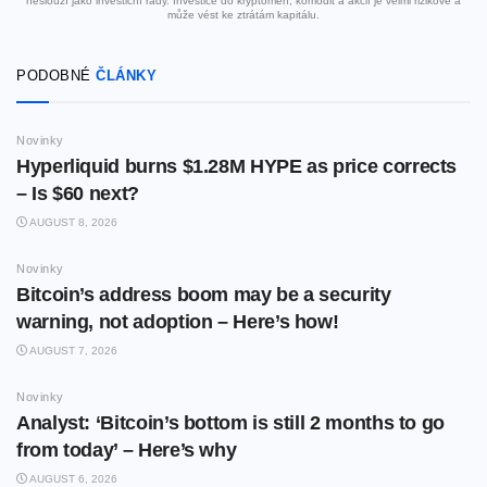
neslouží jako investiční rady. Investice do kryptoměn, komodit a akcií je velmi rizikové a
může vést ke ztrátám kapitálu.
PODOBNÉ
ČLÁNKY
Novinky
Hyperliquid burns $1.28M HYPE as price corrects
– Is $60 next?
AUGUST 8, 2026
Novinky
Bitcoin’s address boom may be a security
warning, not adoption – Here’s how!
AUGUST 7, 2026
Novinky
Analyst: ‘Bitcoin’s bottom is still 2 months to go
from today’ – Here’s why
AUGUST 6, 2026