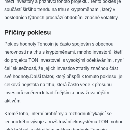
mezi investory a příznivci tohoto projektu.⁣ Tento ⁤pokles je
součástí širšího trendu na trhu‍ s kryptoměnami, který v
posledních týdnech prochází obdobími značné volatility.
Příčiny poklesu
Pokles hodnoty Toncoin je často spojován ⁤s obecnou
nerovností na ⁣trhu s ⁤kryptoměnami. mnoho investorů, kteří
do projektu TON investovali s‍ vysokými‍ očekáváními, ⁤nyní
čelí skutečnosti, že ⁣jejich investice ztratily⁣ značnou část
své hodnoty.Další⁣ faktor, který ⁢přispěl k tomuto poklesu, je
⁣celková nejistota na trhu, která často vede ⁤k ⁢přesunu
investorů směrem k​ tradičnějším a považovanějším⁣
aktivům.
Kromě ⁣toho, interní problémy a rozhodnutí týkající se
technického vývoje ​a rozšiřování ekosystému TON mohou
také hrát roli v‍ aktuálním poklesu ⁣hodnoty‌ Toncoin.