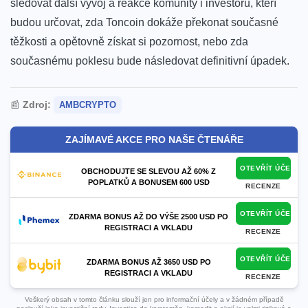
sledovat další vývoj a reakce komunity i investorů,​ kteří⁤
budou ​určovat, zda Toncoin dokáže překonat současné
těžkosti‍ a‍ opětovně získat si pozornost, nebo⁢ zda
současnému poklesu bude následovat definitivní úpadek.
📰
Zdroj:
AMBCRYPTO
ZAJÍMAVÉ AKCE PRO NAŠE ČTENÁŘE
OTEVŘÍT ÚČET
OBCHODUJTE SE SLEVOU AŽ 60% Z
POPLATKŮ A BONUSEM 600 USD
RECENZE
OTEVŘÍT ÚČET
ZDARMA BONUS AŽ DO VÝŠE 2500 USD PO
REGISTRACI A VKLADU
RECENZE
OTEVŘÍT ÚČET
ZDARMA BONUS AŽ 3650 USD PO
REGISTRACI A VKLADU
RECENZE
Veškerý obsah v tomto článku slouží jen pro informační účely a v žádném případě