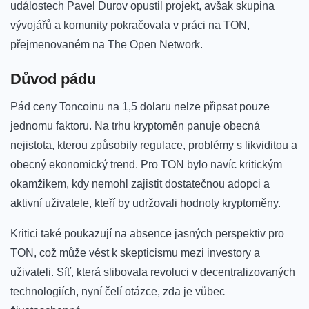
událostech ⁤Pavel ⁤Durov opustil⁢ projekt, ‍avšak skupina
vývojářů a komunity ‍pokračovala v ⁤práci na TON,
přejmenovaném na The Open Network.
Důvod ⁤pádu
Pád ceny Toncoinu na 1,5 ⁣dolaru nelze připsat pouze
jednomu faktoru. Na trhu kryptoměn ​panuje obecná
nejistota, ​kterou způsobily regulace, problémy s likviditou a
obecný ekonomický trend. Pro TON bylo navíc kritickým⁣
okamžikem, kdy nemohl zajistit dostatečnou adopci a
aktivní ‍uživatele, kteří by⁤ udržovali hodnoty kryptoměny.
Kritici také ⁢poukazují na‍ absence jasných perspektiv‍ pro
‍TON, což může vést k skepticismu mezi investory a
uživateli. Síť, která slibovala revoluci v decentralizovaných
⁢technologiích, nyní čelí otázce, ​zda je vůbec