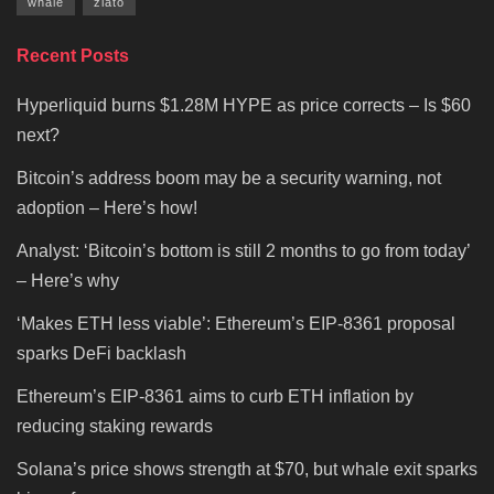
whale
zlato
Recent Posts
Hyperliquid burns $1.28M HYPE as price corrects – Is $60
next?
Bitcoin’s address boom may be a security warning, not
adoption – Here’s how!
Analyst: ‘Bitcoin’s bottom is still 2 months to go from today’
– Here’s why
‘Makes ETH less viable’: Ethereum’s EIP-8361 proposal
sparks DeFi backlash
Ethereum’s EIP-8361 aims to curb ETH inflation by
reducing staking rewards
Solana’s price shows strength at $70, but whale exit sparks