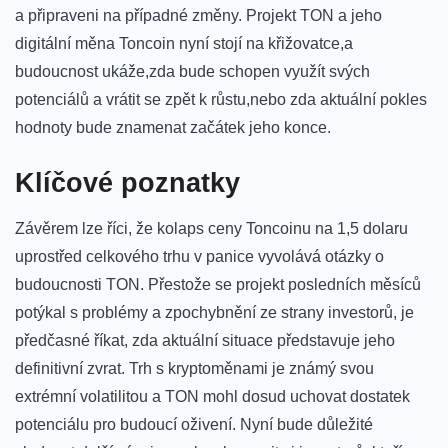
a připraveni na případné změny. Projekt TON a jeho
digitální měna Toncoin nyní stojí na ⁣křižovatce,a
budoucnost ukáže,zda bude schopen využít⁢ svých⁤
potenciálů a ⁣vrátit ⁣se zpět⁣ k​ růstu,nebo zda⁣ aktuální pokles
hodnoty bude znamenat⁣ začátek jeho konce.
Klíčové poznatky
Závěrem lze ⁣říci, že kolaps ⁤ceny ​Toncoinu na 1,5 dolaru
uprostřed⁣ celkového trhu v panice vyvolává otázky‌ o
budoucnosti TON. ​Přestože se‌ projekt posledních měsíců⁣
potýkal s problémy a ⁢zpochybnění ze strany‍ investorů, ​je
předčasné říkat, zda aktuální situace​ představuje jeho
definitivní zvrat. Trh s ​kryptoměnami je známý svou
⁤extrémní volatilitou a TON mohl dosud uchovat dostatek
potenciálu pro‌ budoucí oživení. Nyní bude⁤ důležité‌