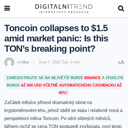
Toncoin collapses to $1.5
amid market panic: Is this
TON’s breaking point?
A
od
Max
June 7, 2026
Čas: 9 min
A
ZAREGISTRUJTE SE NA NEJVĚTŠÍ BURZE
BINANCE
A ZÍSKEJTE
BONUS
AŽ 600 USD VČETNĚ AUTOMATICKÉHO CASHBACKU AŽ
40%!
Začátek měsíce přinesl dramatický obrat⁣ na
kryptoměnovém trhu, jehož‍ obětí⁢ se stala i relativně ‌nová a
perspektivní měna Toncoin.‌ Po sérii slibných měsíců,
během⁣ nichž se cena TON postupně zvyšovala, nyní tento