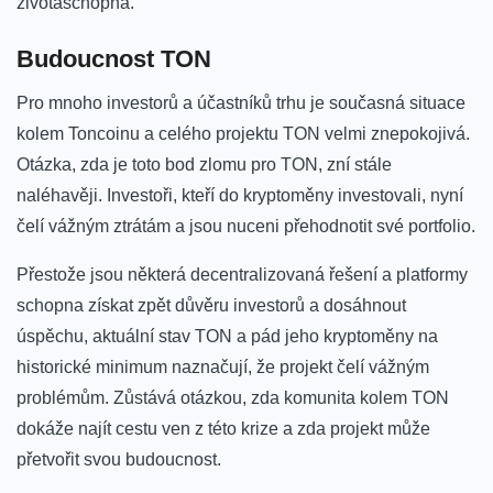
životaschopná.
Budoucnost TON
Pro mnoho⁢ investorů a ⁣účastníků trhu je současná ⁤situace
kolem Toncoinu a‍ celého projektu TON velmi znepokojivá.
Otázka, zda je ‍toto bod zlomu pro TON, zní stále
naléhavěji. Investoři, kteří ⁣do‍ kryptoměny investovali, nyní
čelí vážným ztrátám a jsou‍ nuceni přehodnotit své portfolio.
Přestože jsou některá‍ decentralizovaná řešení a platformy⁤
schopna získat zpět důvěru investorů a dosáhnout ​
úspěchu, aktuální ⁣stav TON a pád jeho kryptoměny⁢ na
historické minimum naznačují, ​že projekt ⁤čelí vážným
problémům. Zůstává‌ otázkou, zda⁣ komunita kolem TON
dokáže najít cestu ven ‌z této krize a zda projekt může
přetvořit⁤ svou ‍budoucnost.