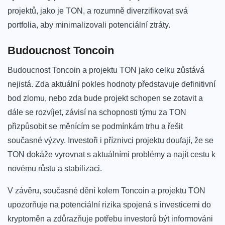
projektů, jako je TON, ​a rozumně diverzifikovat svá
portfolia, aby minimalizovali potenciální ztráty.
Budoucnost Toncoin
Budoucnost Toncoin a ⁢projektu TON⁢ jako celku zůstává
nejistá. Zda aktuální pokles hodnoty představuje ⁣definitivní
bod zlomu, nebo zda‍ bude projekt schopen se zotavit a
dále se rozvíjet, závisí na schopnosti týmu za TON⁢
přizpůsobit se měnícím⁤ se podmínkám trhu a řešit
současné výzvy.​ Investoři⁣ i příznivci projektu doufají, že se
TON ​dokáže vyrovnat ‍s ​aktuálními problémy ‌a najít cestu ‍k
novému růstu ​a stabilizaci.
V závěru,⁣ současné dění kolem Toncoin a projektu TON
upozorňuje ⁤na ‌potenciální ⁤rizika spojená​ s ‌investicemi do
kryptoměn ⁣a zdůrazňuje ‌potřebu investorů být informováni