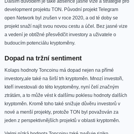
Dalším důvodem je také absence jasné vize a ⁣strategie pro
development projektu TON. Původní projekt​ Telegram
open Network byl zrušen v roce 2020, a od ⁤té doby se
projekt snaží najít svou novou cestu a účel. Bez jasné vize
a vedení je obtížné přesvědčit investory a uživatele‍ o
budoucím potenciálu⁤ kryptoměny.
Dopad na‌ tržní ‌sentiment
Kolaps hodnoty ⁤Toncoinu má dopad nejen⁣ na přímé
investory,ale také na širší ‍trh kryptoměn. Mnozí investoři,‌
kteří investovali do této ‍kryptoměny, nyní čelí značným
ztrátám,‌ a to může vést k ‍dalšímu poklesu hodnoty dalších
kryptoměn. Kromě⁢ toho také snižuje⁢ důvěru investorů v
nové a menší⁣ projekty, protože TON byl považován za
⁤jeden z perspektivnějších projektů v⁣ oblasti kryptoměn.
Velmi nízká hodnota ⁤Toncoinu také zvyšuje riziko‍