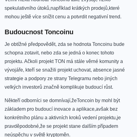
spekulativního útoků,například krátkých prodejů,které
mohou ještě více snížit cenu ⁢a potvrdit ⁣negativní trend.
Budoucnost Toncoinu
Je obtížné předpovědět,⁣ zda ‌se hodnota Toncoinu⁢ bude‍
schopna zotavit, nebo zda se⁤ jedná o konec ⁢tohoto
projektu. Ačkoli​ projekt TON má stále ⁤věrné komunity a ​
vývojáře, kteří se snažili projekt uchovat, absence jasné
strategie ⁢a podpory ze strany Telegramu‌ nebo jiných
velkých investorů značně komplikuje budoucí‍ růst.
Někteří odborníci se domnívají,žeToncoin by mohl být
základem pro budoucí ⁤inovace a aplikace,avšak bez
konkrétního plánu a aktivních kroků vedení projektu,je
pravděpodobné,že se projekt stane dalším⁣ případem
neúspěchu v světě ​kryptoměn.