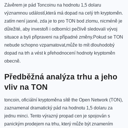
Závěrem je pád Toncoinu⁣ na hodnotu 1,5 dolaru
významnou událostí,která má dopad na celý‌ trh ⁢kryptoměn.
zatím ⁢není‌ jasné, zda je to pro TON bod zlomu, nicméně je
důležité, aby investoři i odborníci pečlivě sledovali vývoj
situace a byli připraveni na případné⁢ změny.Pokud se TON​
nebude⁣ schopno vzpamatovat,může⁣ to mít⁢ dlouhodobý
dopad na trh a‌ vést k‍ přehodnocení hodnoty kryptoměn‍
obecně.
Předběžná analýza trhu a jeho
vliv na TON
toncoin, oficiální ⁤kryptoměna sítě the Open Network (TON),
zaznamenal ​dramatický pád na hodnotu 1,5 dolaru za⁤
jednu minci. Tento výrazný⁣ propad cen je spojován s
panickým prodejem ​na trhu, který ⁣může být znamením