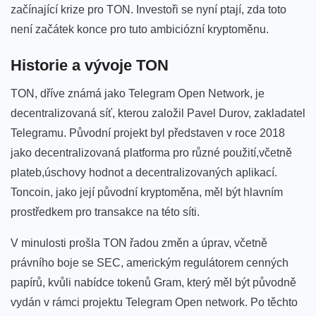
začínající krize ⁤pro ‌TON. ‌Investoři se‍ nyní ptají, zda toto
‌není začátek konce pro tuto ambiciózní kryptoměnu.
Historie a vývoje TON
TON, ​dříve známá jako Telegram Open Network, je
decentralizovaná síť, kterou založil Pavel Durov,⁤ zakladatel
Telegramu. Původní projekt byl představen v⁤ roce 2018
jako decentralizovaná platforma pro‍ různé použití,včetně
plateb,úschovy hodnot ‍a ‍decentralizovaných aplikací.
Toncoin,‍ jako její původní kryptoměna, ‍měl být hlavním
prostředkem ‍pro transakce na této síti.
V minulosti‍ prošla TON řadou změn a úprav, včetně
právního boje se SEC,​ americkým regulátorem cenných‌
papírů, kvůli nabídce tokenů Gram, který měl ‍být původně
vydán v rámci projektu Telegram Open network. Po těchto