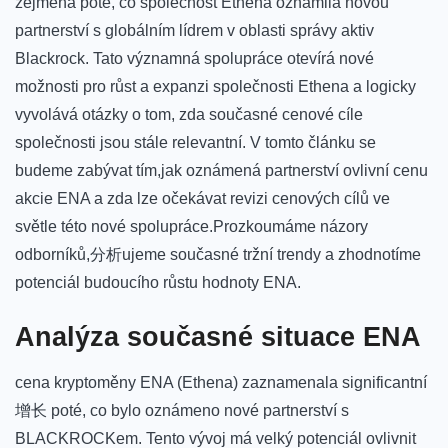
zejména poté, co společnost Ethena oznámila novou
partnerství s ⁤globálním​ lídrem v oblasti ‍správy aktiv ​
Blackrock. ⁤Tato významná spolupráce otevírá nové
možnosti pro růst⁢ a‌ expanzi společnosti⁢ Ethena​ a‍ logicky
vyvolává otázky o tom,⁤ zda současné cenové cíle
společnosti jsou stále relevantní. V tomto článku se
budeme zabývat tím,jak oznámená partnerství⁢ ovlivní cenu
akcie ENA a zda ‍lze očekávat revizi cenových cílů ve
světle této nové spolupráce.Prozkoumáme názory⁤
odborníků,分析ujeme ‍současné tržní trendy a zhodnotíme ​
potenciál budoucího růstu hodnoty ENA.
Analýza současné situace ENA
cena ‌kryptoměny ENA (Ethena) zaznamenala significantní
增长 poté, co ‌bylo oznámeno nové partnerství s
⁤BLACKROCKem. Tento vývoj ⁤má velký‌ potenciál ovlivnit