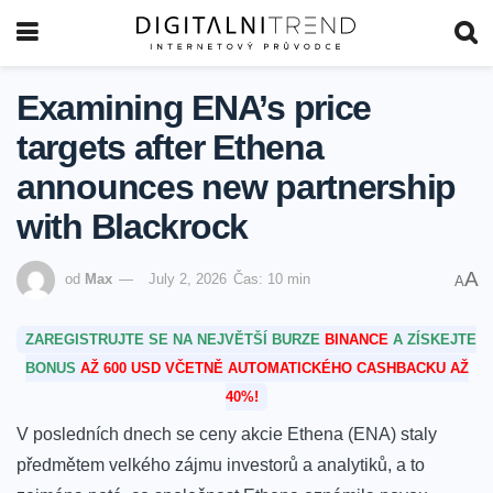
Examining ENA’s price
targets after Ethena
announces new partnership
with Blackrock
A
od
Max
July 2, 2026
Čas: 10 min
A
ZAREGISTRUJTE SE NA NEJVĚTŠÍ BURZE
BINANCE
A ZÍSKEJTE
BONUS
AŽ 600 USD VČETNĚ AUTOMATICKÉHO CASHBACKU AŽ
40%!
V posledních ‍dnech se ceny akcie ⁤Ethena (ENA) staly
předmětem velkého ⁣zájmu investorů a analytiků, a to