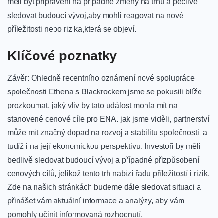
měli⁤ být připraveni ⁣na případné změny ‌na‌ trhu a pečlivě
sledovat budoucí vývoj,aby mohli⁣ reagovat⁣ na⁢ nové
příležitosti nebo rizika,která se‌ objeví.
Klíčové⁤ poznatky
Závěr: Ohledně recentního oznámení nové spolupráce
společnosti Ethena ‌s Blackrockem jsme‌ se pokusili blíže
prozkoumat, jaký ‌vliv by tato událost mohla mít na
stanovené cenové cíle pro ENA. jak jsme viděli, ​partnerství
může mít značný⁣ dopad ⁤na rozvoj a stabilitu ​společnosti, a
tudíž i na její ekonomickou perspektivu. Investoři by měli
bedlivě sledovat budoucí ⁢vývoj ‌a případné přizpůsobení
cenových cílů, jelikož tento trh nabízí⁣ řadu příležitostí i rizik.
Zde na ⁣našich stránkách budeme dále sledovat situaci‌ a
přinášet vám aktuální informace a analýzy, aby vám⁢
pomohly učinit ⁤informovaná rozhodnutí.