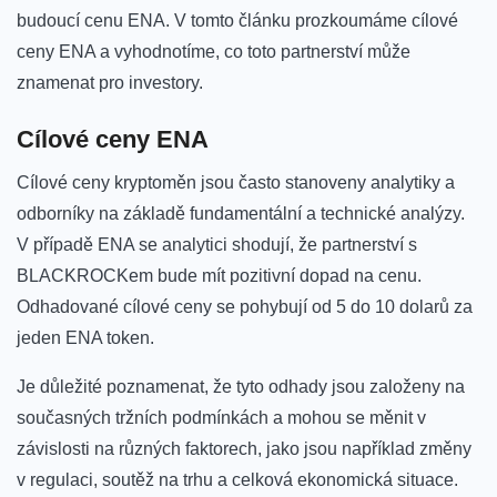
budoucí‍ cenu⁣ ENA.‍ V ​tomto článku ⁢prozkoumáme cílové
ceny ENA a vyhodnotíme, ‍co toto partnerství ‍může‌
znamenat pro investory.
Cílové ceny ENA
Cílové ceny kryptoměn jsou často stanoveny analytiky a
odborníky na základě fundamentální a technické analýzy.
V případě ENA se analytici shodují, že partnerství s
BLACKROCKem bude mít pozitivní dopad na⁢ cenu.
Odhadované‌ cílové ceny se pohybují ⁢od 5 do 10 dolarů za
jeden ENA token.
Je⁣ důležité poznamenat, že tyto ⁣odhady‌ jsou založeny‍ na​
současných tržních podmínkách a mohou se měnit v⁤
závislosti na různých faktorech, jako jsou například změny
v regulaci, soutěž na trhu a celková ekonomická situace.