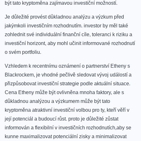
být ‌tato⁢ kryptoměna zajímavou ⁤investiční možností.
Je ⁢důležité provést důkladnou analýzu a výzkum před
jakýmkoli investičním rozhodnutím. investor by ⁢měl také
zohlednit své individuální⁣ finanční cíle, toleranci k riziku a
investiční ‌horizont, aby mohl učinit ⁤informované rozhodnutí
o svém portfoliu.
Vzhledem k⁣ recentnímu oznámení o partnerství Etheny s⁣
Blackrockem, je ‌vhodné pečlivě⁢ sledovat vývoj událostí⁤ a
přizpůsobovat investiční strategie podle aktuální situace.
Cena ‌Etheny může být ovlivněna mnoha faktory, ale s
důkladnou analýzou ⁣a výzkumem může být tato
kryptoměna⁣ atraktivní investiční volbou pro ty, kteří věří v
její potenciál‌ a budoucí růst. proto je důležité​ zůstat
informován a flexibilní v investičních rozhodnutích,aby ⁣se
kunne ‌maximalizovat ⁣potenciální zisky a minimalizovat