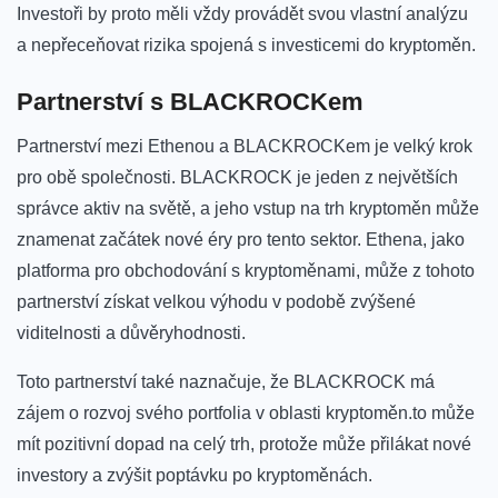
Investoři by proto měli vždy provádět svou vlastní analýzu
a nepřeceňovat rizika spojená s⁤ investicemi⁢ do kryptoměn.
Partnerství s BLACKROCKem
Partnerství mezi Ethenou ⁢a BLACKROCKem je velký krok⁣
pro obě společnosti. BLACKROCK je ‌jeden z největších
správce aktiv na světě, a‌ jeho vstup na trh kryptoměn může
znamenat začátek nové éry pro ⁣tento​ sektor. Ethena, jako ​
platforma pro⁢ obchodování‌ s kryptoměnami, může z tohoto ​
partnerství získat velkou​ výhodu v podobě zvýšené
viditelnosti ⁣a důvěryhodnosti.
Toto partnerství také ⁤naznačuje, že BLACKROCK ⁤má
zájem⁤ o⁢ rozvoj svého portfolia ⁤v oblasti kryptoměn.to může
mít‍ pozitivní dopad na celý trh, protože může přilákat nové⁣
investory ⁢a⁣ zvýšit poptávku ‍po kryptoměnách.