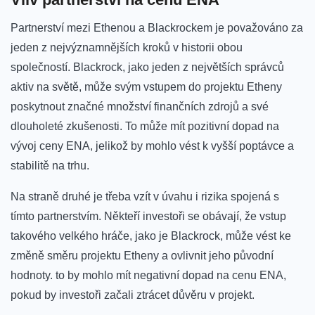
Partnerství mezi Ethenou⁣ a‌ Blackrockem je považováno za
jeden ⁢z nejvýznamnějších kroků v historii obou
společností. Blackrock, jako jeden z největších správců
⁤aktiv na ‌světě, může svým vstupem do projektu Etheny
poskytnout značné množství finančních ⁢zdrojů a své
dlouholeté zkušenosti. To může mít pozitivní dopad na
vývoj‌ ceny ENA, jelikož by mohlo vést k vyšší poptávce a⁢
stabilitě na trhu.
Na straně druhé je třeba vzít​ v úvahu i rizika spojená s
⁤tímto partnerstvím.⁢ Někteří investoři ⁢se obávají, že vstup
takového velkého hráče, jako je Blackrock, může vést ke⁢
změně směru projektu Etheny a​ ovlivnit jeho ⁤původní
hodnoty. to by‍ mohlo mít negativní dopad na cenu ENA,
pokud by investoři ⁣začali ztrácet důvěru v projekt.