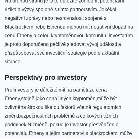
Na druhou stranu je také důležité zohlednit potenciální
rizika a ⁢výzvy spojené⁤ s tímto partnerstvím. Jakékoli
negativní zprávy‌ nebo nesrovnalosti spojené s
Blackrockem​ nebo Ethenou mohou mít negativní dopad na
cenu Etheny a celou kryptoměnovou komunitu. Investorům
je⁣ proto⁤ doporučeno pečlivě sledovat vývoj událostí⁢ a
přizpůsobovat své investiční strategie podle aktuální
situace.
Perspektivy‌ pro investory
Pro investory​ je důležité mít⁢ na paměti,že cena
Etheny,stejně jako cena jiných kryptoměn,může ‍být
ovlivněna širokou škálou faktorů,včetně​ regulatorních
změn,bezpečnostních⁣ problémů a celkových tržních
podmínek.Nicméně, pokud je investor přesvědčen⁤ o
‍potenciálu Etheny a ⁤jejím partnerství s blackrockem, může