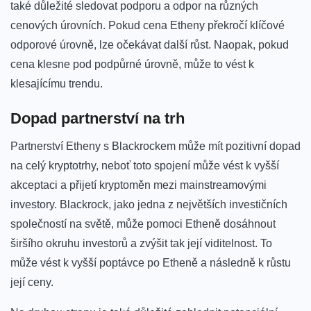
také důležité sledovat podporu a odpor na různých
cenových úrovních. ⁣Pokud cena Etheny ​překročí klíčové
odporové úrovně,⁢ lze očekávat další růst.⁣ Naopak, pokud
cena klesne pod podpůrné⁣ úrovně,⁣ může to vést k‌
klesajícímu trendu.
Dopad partnerství na trh
Partnerství Etheny s ​Blackrockem může ⁢mít pozitivní dopad
na celý kryptotrhy, neboť⁢ toto ‍spojení​ může vést k vyšší ​
akceptaci⁣ a přijetí kryptoměn mezi mainstreamovými
investory. Blackrock, jako jedna z největších ‍investičních
společností na světě,⁢ může pomoci Etheně dosáhnout
širšího okruhu⁢ investorů a zvýšit tak její viditelnost. To
může vést k vyšší poptávce po Etheně⁣ a následně k růstu
její ceny.