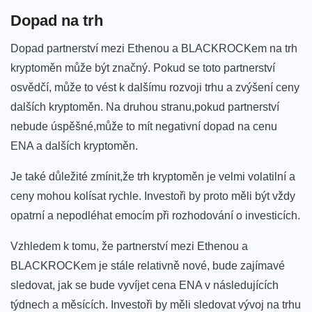
Dopad na trh
Dopad partnerství mezi Ethenou a BLACKROCKem na trh
kryptoměn může být značný. ⁤Pokud se toto⁢ partnerství
osvědčí, může to vést k⁢ dalšímu rozvoji trhu⁢ a ‌zvýšení ceny
dalších kryptoměn. Na druhou‌ stranu,pokud partnerství
nebude úspěšné,může⁢ to mít​ negativní dopad na cenu
ENA a dalších kryptoměn.
Je také důležité zmínit,že trh kryptoměn ​je velmi volatilní a
ceny mohou ⁢kolísat rychle. Investoři by proto měli být vždy
opatrní a ⁣nepodléhat emocím ‌při rozhodování o investicích.
Vzhledem k tomu, že⁣ partnerství ‍mezi Ethenou a
BLACKROCKem ⁣je stále relativně nové, ‍bude⁢ zajímavé
sledovat, jak se bude vyvíjet cena ENA ⁢v následujících
týdnech a měsících. Investoři by⁢ měli sledovat vývoj na ⁤trhu