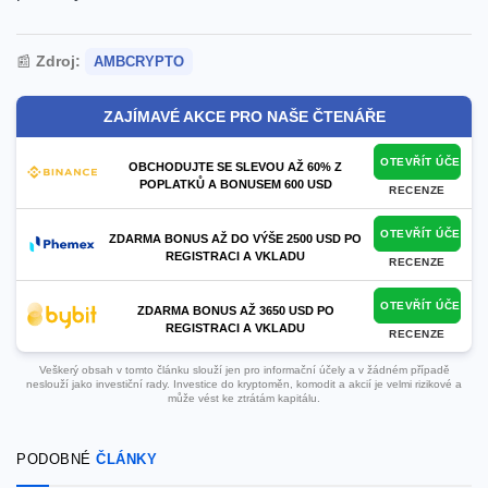
📰
Zdroj:
AMBCRYPTO
ZAJÍMAVÉ AKCE PRO NAŠE ČTENÁŘE
OTEVŘÍT ÚČET
OBCHODUJTE SE SLEVOU AŽ 60% Z
POPLATKŮ A BONUSEM 600 USD
RECENZE
OTEVŘÍT ÚČET
ZDARMA BONUS AŽ DO VÝŠE 2500 USD PO
REGISTRACI A VKLADU
RECENZE
OTEVŘÍT ÚČET
ZDARMA BONUS AŽ 3650 USD PO
REGISTRACI A VKLADU
RECENZE
Veškerý obsah v tomto článku slouží jen pro informační účely a v žádném případě
neslouží jako investiční rady. Investice do kryptoměn, komodit a akcií je velmi rizikové a
může vést ke ztrátám kapitálu.
PODOBNÉ
ČLÁNKY