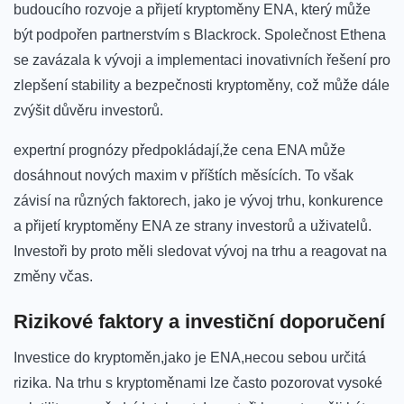
budoucího rozvoje a přijetí kryptoměny ENA, který může
být podpořen partnerstvím s⁤ Blackrock. Společnost Ethena
se zavázala k vývoji a implementaci inovativních řešení pro
zlepšení stability a bezpečnosti kryptoměny,⁣ což může dále
zvýšit důvěru investorů.
expertní prognózy ‍předpokládají,že cena ENA může
dosáhnout nových maxim v příštích měsících. To však
závisí na různých faktorech, jako je vývoj⁤ trhu, konkurence
a přijetí kryptoměny ENA⁢ ze strany investorů a uživatelů.
Investoři by proto měli sledovat ⁣vývoj na trhu‍ a reagovat ⁤na
změny včas.
Rizikové faktory a investiční ⁣doporučení
Investice do kryptoměn,jako je ENA,несou sebou určitá
rizika. ‌Na trhu‌ s kryptoměnami‌ lze často pozorovat vysoké