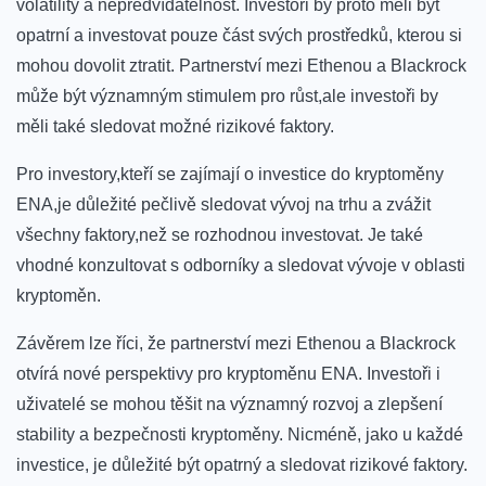
volatility‌ a ‌nepředvídatelnost. Investoři ‌by‌ proto měli ‍být
opatrní a investovat pouze část svých prostředků, kterou⁢ si
mohou dovolit ztratit. Partnerství mezi Ethenou ⁢a Blackrock
může být významným stimulem pro růst,ale investoři by
měli také⁢ sledovat možné rizikové faktory.
Pro investory,kteří ⁤se zajímají o investice do ​kryptoměny
ENA,je důležité pečlivě sledovat⁢ vývoj na trhu‍ a zvážit
⁣všechny faktory,než se rozhodnou investovat. Je také
vhodné konzultovat s odborníky a sledovat vývoje v oblasti
kryptoměn.
Závěrem lze říci, že partnerství mezi Ethenou a Blackrock
otvírá nové perspektivy⁣ pro kryptoměnu⁣ ENA. Investoři i
uživatelé⁤ se mohou těšit ⁤na významný rozvoj a⁤ zlepšení
stability a bezpečnosti kryptoměny. Nicméně, jako u každé
investice, je důležité být opatrný a sledovat rizikové faktory.