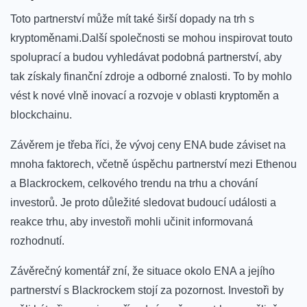
Toto‍ partnerství může⁢ mít také širší dopady na trh s
kryptoměnami.Další společnosti se mohou inspirovat touto
spoluprací‍ a budou vyhledávat podobná partnerství, aby
tak získaly⁤ finanční zdroje ​a odborné znalosti.‌ To by mohlo
vést​ k nové vlně inovací a rozvoje v ​oblasti kryptoměn⁢ a
blockchainu.
Závěrem je⁢ třeba říci, ‌že vývoj ceny ‍ENA bude záviset na
mnoha faktorech, včetně úspěchu partnerství‍ mezi Ethenou
a Blackrockem, celkového ⁢trendu na ​trhu​ a chování
investorů. Je proto důležité sledovat budoucí události a​
reakce trhu, aby investoři mohli učinit informovaná ​
rozhodnutí.
Závěrečný komentář zní, že situace okolo ENA a jejího
partnerství s‌ Blackrockem stojí⁢ za ‍pozornost. ⁢Investoři by​