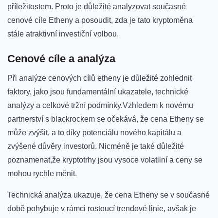
příležitostem. Proto​ je důležité analyzovat současné
cenové cíle Etheny ⁢a posoudit,⁤ zda je tato kryptoměna
stále atraktivní investiční volbou.
Cenové cíle a analýza
Při analýze cenových cílů etheny‌ je důležité zohlednit
faktory, jako jsou‌ fundamentální ukazatele,​ technické
analýzy a celkové⁣ tržní podmínky.Vzhledem k novému
partnerství s blackrockem se očekává, že‌ cena Etheny se
může⁣ zvýšit,​ a to díky potenciálu nového kapitálu a‌
zvýšené‌ důvěry investorů. Nicméně ‌je také důležité
poznamenat,že kryptotrhy‍ jsou vysoce volatilní a ceny se⁤
mohou⁢ rychle měnit.
Technická analýza ukazuje,⁢ že cena Etheny se v současné
době pohybuje v rámci rostoucí trendové linie, avšak je