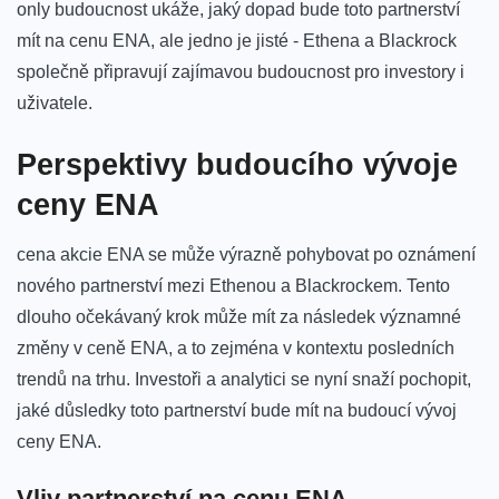
only budoucnost ukáže, jaký dopad bude​ toto partnerství
mít na cenu ENA, ⁣ale jedno je ⁢jisté -​ Ethena a Blackrock
společně připravují zajímavou budoucnost pro investory i
uživatele.
Perspektivy budoucího vývoje
ceny ENA
cena⁢ akcie ENA se může výrazně pohybovat po oznámení
nového partnerství mezi​ Ethenou a Blackrockem. Tento
dlouho očekávaný ⁣krok⁣ může mít‌ za následek významné
změny v ceně ENA, a to zejména v ⁢kontextu posledních
trendů‌ na trhu. Investoři a ⁢analytici se nyní ​snaží ⁢pochopit,
jaké⁤ důsledky toto​ partnerství bude mít na budoucí vývoj
ceny⁣ ENA.
Vliv partnerství na cenu ENA