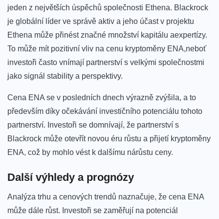
jeden⁢ z největších úspěchů společnosti ​Ethena. Blackrock
je globální líder⁢ ve správě ⁢aktiv a ⁢jeho účast‌ v projektu
Ethena může přinést značné‌ množství kapitálu aexpertízy.
To může mít pozitivní vliv na cenu kryptoměny ENA,neboť
investoři často vnímají partnerství s velkými společnostmi
jako signál stability⁢ a perspektivy.
Cena ENA se v posledních ⁢dnech výrazně zvýšila, a⁣ to
především díky ⁣očekávání‌ investičního potenciálu tohoto
partnerství. Investoři se domnívají, že partnerství s
Blackrock ‌může otevřít novou ‌éru růstu a přijetí kryptoměny
ENA, což by mohlo vést ⁢k dalšímu nárůstu ⁢ceny.
Další výhledy a prognózy
Analýza trhu a cenových trendů naznačuje, že cena ENA
může dále⁣ růst. Investoři se zaměřují na potenciál