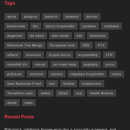
Tags
akcie
analyza
bankrot
binance
bitcoin
blockchain
btc
burzy kryptoměn
cardano
coinbase
dogecoin
do kwon
elon musk
eth
ethereum
Ethereum The Merge
Evropská Unie
FED
FTX
inflace
investice
krypto burza
kryptoměny
LTH
medvědí trh
návod
on-chain data
poplatky
price
průzkum
recenze
recese
regulace kryptoměn
rusko
Sam Bankman-Fried
sec
Solana
stablecoiny
Terraform Labs
tether
těžaři
usa
Vitalik Buterin
whale
zlato
Recent Posts
Bitcoin’s address boom may be a security warning, not