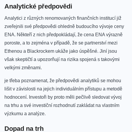
Analytické ⁢předpovědi
Analytici z⁤ různých renomovaných finančních institucí ⁣již
zveřejnili své‌ předpovědi ohledně budoucího vývoje ceny
ENA. Někteří ​z⁢ nich předpokládají, že cena ENA výrazně
poroste, a to zejména v případě, že ⁢se ‍partnerství ⁢mezi‍
Ethenou a Blackrockem ukáže jako úspěšné. Jiní jsou
však skeptičtí a upozorňují na rizika spojená ​s takovými
velkými změnami.
je‍ třeba poznamenat, že předpovědi analytiků se mohou
lišit v závislosti na jejich ‍individuálním přístupu a metodě
hodnocení. Investoři by proto měli pečlivě sledovat ⁣vývoj
na⁢ trhu a ⁢své ‍investiční ‍rozhodnutí⁣ zakládat na vlastním​
výzkumu a analýze.
Dopad na trh