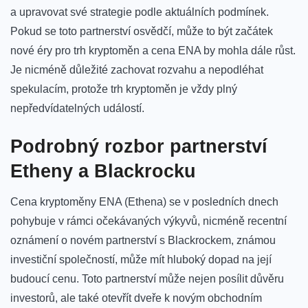
a upravovat ⁢své​ strategie ​podle aktuálních podmínek.
Pokud ⁤se toto partnerství osvědčí, může to ⁢být začátek
‌nové éry pro‌ trh kryptoměn a cena ENA⁤ by ⁤mohla dále růst.
Je nicméně důležité zachovat ⁤rozvahu a nepodléhat
spekulacím, ‍protože ​trh kryptoměn je vždy plný‍
nepředvídatelných událostí.
Podrobný rozbor partnerství
Etheny a Blackrocku
Cena kryptoměny ENA (Ethena) se v posledních dnech
pohybuje v rámci očekávaných výkyvů, nicméně recentní
oznámení⁤ o ⁣novém‍ partnerství s Blackrockem, známou
investiční společností,⁤ může mít hluboký dopad na⁤ její
budoucí cenu. Toto partnerství může nejen⁤ posílit důvěru
investorů,⁢ ale také otevřít dveře k novým obchodním