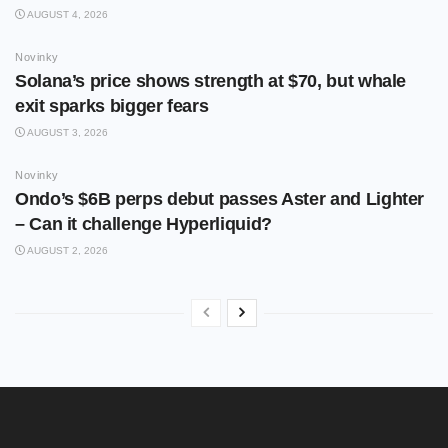
AUGUST 4, 2026
Novinky
Solana’s price shows strength at $70, but whale
exit sparks bigger fears
AUGUST 3, 2026
Novinky
Ondo’s $6B perps debut passes Aster and Lighter
– Can it challenge Hyperliquid?
AUGUST 2, 2026