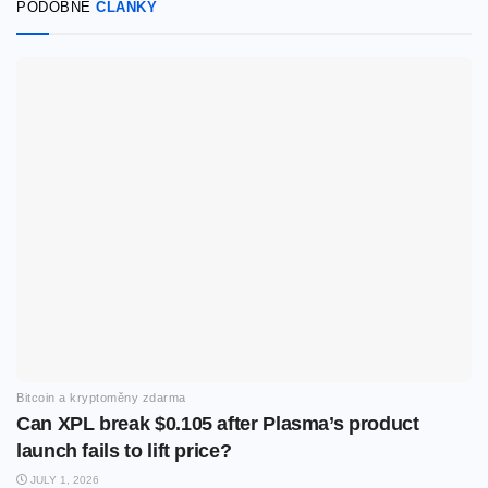
PODOBNÉ
ČLÁNKY
Bitcoin a kryptoměny zdarma
Can XPL break $0.105 after Plasma’s product
launch fails to lift price?
JULY 1, 2026