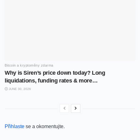
Bitcoin a kryptoměny zdarma
Why is Siren’s price down today? Long
liquidations, funding rates & more…
JUNE 30, 2026
Přihlaste
se a okomentujte.