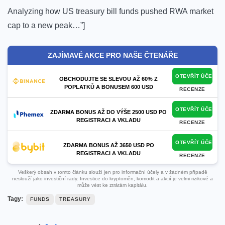
Analyzing how US treasury bill funds pushed RWA market
cap to a new peak…”]
ZAJÍMAVÉ AKCE PRO NAŠE ČTENÁŘE
OTEVŘÍT ÚČET
OBCHODUJTE SE SLEVOU AŽ 60% Z
POPLATKŮ A BONUSEM 600 USD
RECENZE
OTEVŘÍT ÚČET
ZDARMA BONUS AŽ DO VÝŠE 2500 USD PO
REGISTRACI A VKLADU
RECENZE
OTEVŘÍT ÚČET
ZDARMA BONUS AŽ 3650 USD PO
REGISTRACI A VKLADU
RECENZE
Veškerý obsah v tomto článku slouží jen pro informační účely a v žádném případě
neslouží jako investiční rady. Investice do kryptoměn, komodit a akcií je velmi rizikové a
může vést ke ztrátám kapitálu.
Tagy:
FUNDS
TREASURY