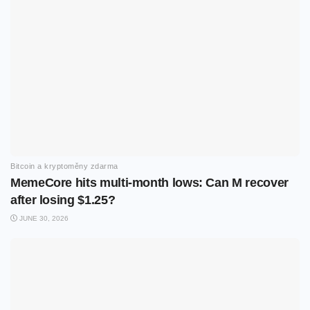
Bitcoin a kryptoměny zdarma
MemeCore hits multi-month lows: Can M recover
after losing $1.25?
JUNE 30, 2026