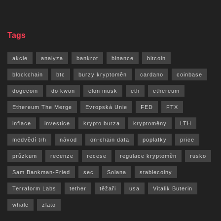
Tags
akcie
analyza
bankrot
binance
bitcoin
blockchain
btc
burzy kryptoměn
cardano
coinbase
dogecoin
do kwon
elon musk
eth
ethereum
Ethereum The Merge
Evropská Unie
FED
FTX
inflace
investice
krypto burza
kryptoměny
LTH
medvědí trh
návod
on-chain data
poplatky
price
průzkum
recenze
recese
regulace kryptoměn
rusko
Sam Bankman-Fried
sec
Solana
stablecoiny
Terraform Labs
tether
těžaři
usa
Vitalik Buterin
whale
zlato