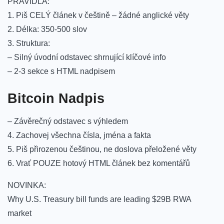
PRAVIDLA:
1. Piš CELÝ článek v češtině – žádné anglické věty
2. Délka: 350-500 slov
3. Struktura:
– Silný úvodní odstavec shrnující klíčové info
– 2-3 sekce s HTML nadpisem
Bitcoin Nadpis
– Závěrečný odstavec s výhledem
4. Zachovej všechna čísla, jména a fakta
5. Piš přirozenou češtinou, ne doslova přeložené věty
6. Vrať POUZE hotový HTML článek bez komentářů
NOVINKA:
Why U.S. Treasury bill funds are leading $29B RWA
market