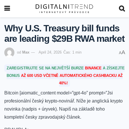
Why U.S. Treasury bill funds
are leading $29B RWA market
A
od
Max
April 24, 2026
Čas: 1 min
A
ZAREGISTRUJTE SE NA NEJVĚTŠÍ BURZE
BINANCE
A ZÍSKEJTE
BONUS
AŽ 600 USD VČETNĚ AUTOMATICKÉHO CASHBACKU AŽ
40%!
Bitcoin [aiomatic_content model=”gpt-4o” prompt=”Jsi
profesionální český krypto-novinář. Níže je anglická krypto
novinka (nadpis + úryvek). Napiš na základě toho
kompletní česky zpravodajský článek.