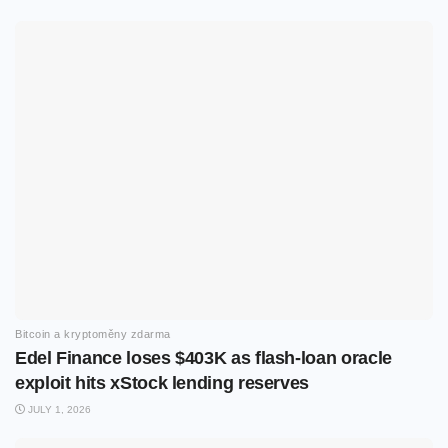
Bitcoin a kryptoměny zdarma
Edel Finance loses $403K as flash-loan oracle
exploit hits xStock lending reserves
JULY 1, 2026