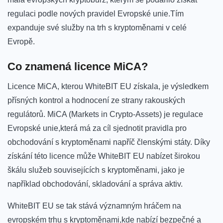
regulaci podle‌ nových pravidel Evropské unie.Tím
expanduje své služby na⁤ trh s⁢ kryptoměnami v ‍celé
Evropě.
Co znamená licence ⁤MiCA?
Licence MiCA, kterou WhiteBIT EU ‌získala, je výsledkem
přísných kontrol a hodnocení ze strany rakouských
⁢regulátorů. MiCA (Markets in ⁤Crypto-Assets) je regulace
Evropské unie,která‌ má za ⁣cíl sjednotit pravidla pro
obchodování s ​kryptoměnami napříč členskými státy. Díky
získání této licence může WhiteBIT‍ EU nabízet širokou
škálu služeb souvisejících s kryptoměnami, jako je
například obchodování, skladování a správa aktiv.
WhiteBIT EU ​se tak stává významným hráčem ⁤na
evropském trhu ⁢s kryptoměnami,kde nabízí bezpečné a