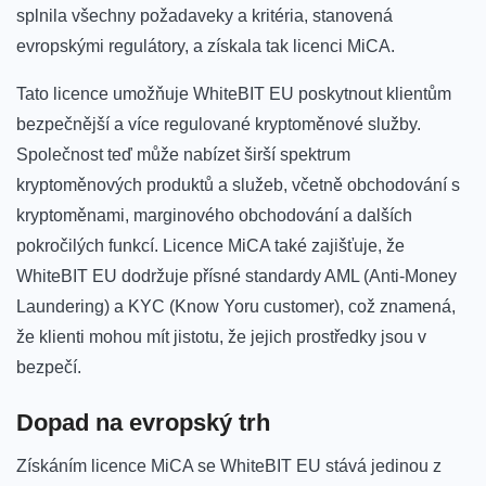
splnila všechny požadaveky a kritéria, stanovená
evropskými regulátory, a⁣ získala tak licenci MiCA.
Tato licence umožňuje WhiteBIT EU ⁣poskytnout klientům
bezpečnější a více regulované⁣ kryptoměnové služby.
Společnost teď může⁣ nabízet širší ⁢spektrum
kryptoměnových produktů a ⁤služeb, včetně obchodování s
⁣kryptoměnami, marginového obchodování a dalších
pokročilých funkcí. Licence MiCA také zajišťuje, že
WhiteBIT EU dodržuje ​přísné standardy AML (Anti-Money
Laundering) a ‌KYC (Know Yoru customer), což znamená,
že klienti mohou mít jistotu, že‍ jejich prostředky‍ jsou v
bezpečí.
Dopad ⁣na evropský trh
Získáním​ licence MiCA ‍se WhiteBIT EU stává jedinou z