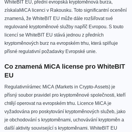
WhiteBIT EU,‍ přední evropská kryptoměnová burza,
získalaMiCA ‌licenci​ v Rakousku. Toto significantní ⁢ocenění
znamená, že WhiteBIT EU může‍ dále rozšiřovat své
regulované kryptoměnové služby napříč Evropou. S touto
licencí se WhiteBIT EU stává⁤ jednou z předních⁢
kryptoměnových burz na ⁣evropském trhu, která splňuje
přísné regulativní požadavky Evropské unie.
Co znamená MiCA ⁢license pro WhiteBIT
EU
Regulativnírámec MiCA (Markets ‍in Crypto-Assets) ‍je
přísný soubor pravidel pro kryptoměnové společnosti, kteří
chtějí operovat na evropském trhu. Licence‍ MiCA je
vyžadována ⁤pro poskytování kryptoměnových služeb,⁣ jako
je‌ obchodování s kryptoměnami, uchovávání kryptoměn a
další aktivity související s kryptoměnami. WhiteBIT EU​