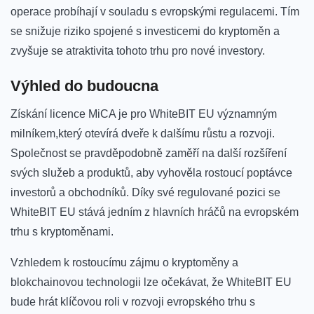
operace probíhají v souladu ​s evropskými regulacemi. Tím
se ‌snižuje riziko spojené s⁤ investicemi do kryptoměn a
zvyšuje se atraktivita tohoto trhu pro nové ⁣investory.
Výhled do​ budoucna
Získání licence MiCA je pro⁢ WhiteBIT ⁣EU významným
milníkem,který otevírá dveře k​ dalšímu růstu a rozvoji.
Společnost se pravděpodobně zaměří na další rozšíření
svých služeb a produktů, aby ​vyhověla​ rostoucí poptávce
investorů a obchodníků. Díky své ⁣regulované pozici‌ se
⁢WhiteBIT EU stává jedním z hlavních hráčů na evropském
trhu s kryptoměnami.
Vzhledem k rostoucímu zájmu o ​kryptoměny‍ a ​
blokchainovou technologii⁢ lze očekávat, že WhiteBIT EU‍
bude hrát klíčovou roli v rozvoji evropského trhu s