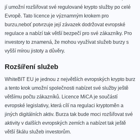
jí umožní rozšiřovat své regulované‍ krypto⁢ služby‌ po celé‍
Evropě. Tato licence ⁤je významným krokem pro
burzu,neboť potvrzuje její‍ závazek dodržovat evropské
⁢regulace a nabízí tak větší bezpečí pro své zákazníky. Pro
⁤investory to ​znamená, že mohou využívat služeb burzy s
vyšší mírou jistoty ⁤a⁣ důvěry.
Rozšíření služeb
WhiteBIT ​EU je jednou z největších evropských krypto burz
a‌ tento krok umožní společnosti nabízet své služby ještě
většímu počtu zákazníků. Licence MiCA je součástí
evropské legislativy, která ⁤cílí na regulaci⁤ kryptoměn ⁣a
jiných digitálních aktiv. ‌Burza tak bude moci rozšiřovat ‍své⁣
aktivity v dalších evropských zemích a ‍nabízet tak ještě
větší škálu služeb investorům.