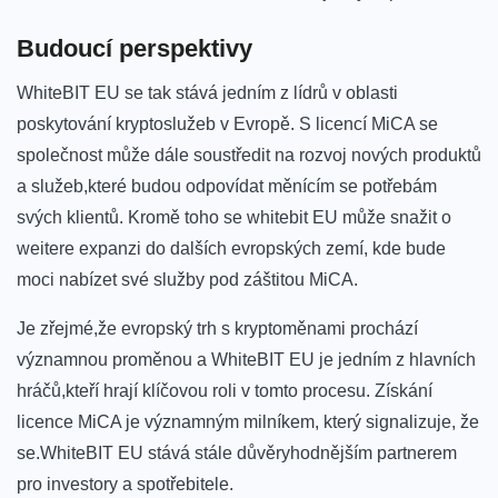
Budoucí perspektivy
WhiteBIT EU se tak stává jedním z⁢ lídrů v ⁣oblasti
poskytování ⁢kryptoslužeb v⁣ Evropě. S⁢ licencí ⁢MiCA‌ se
společnost může dále soustředit na rozvoj⁣ nových produktů
a služeb,které budou⁤ odpovídat měnícím se potřebám
‍svých klientů. Kromě toho se whitebit EU může‌ snažit ⁣o
weitere expanzi do dalších evropských zemí, kde bude
moci ⁢nabízet ⁢své služby⁤ pod záštitou MiCA.
Je zřejmé,že evropský trh s kryptoměnami prochází
významnou proměnou a WhiteBIT EU‌ je⁢ jedním z ‍hlavních
hráčů,kteří‌ hrají klíčovou roli v tomto procesu. Získání
licence MiCA je významným milníkem, který signalizuje, že
se.WhiteBIT EU stává stále důvěryhodnějším⁣ partnerem
pro ⁢investory a‌ spotřebitele.