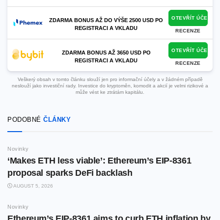
OTEVŘÍT ÚČET
ZDARMA BONUS AŽ DO VÝŠE 2500 USD PO
REGISTRACI A VKLADU
RECENZE
OTEVŘÍT ÚČET
ZDARMA BONUS AŽ 3650 USD PO
REGISTRACI A VKLADU
RECENZE
Veškerý obsah v tomto článku slouží jen pro informační účely a v žádném případě
neslouží jako investiční rady. Investice do kryptoměn, komodit a akcií je velmi rizikové a
může vést ke ztrátám kapitálu.
PODOBNÉ
ČLÁNKY
Novinky
‘Makes ETH less viable’: Ethereum’s EIP-8361
proposal sparks DeFi backlash
AUGUST 5, 2026
Novinky
Ethereum’s EIP-8361 aims to curb ETH inflation by