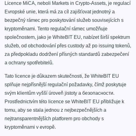
Licence MiCA, neboli Markets in Crypto-Assets, ‍je regulací
Evropské ‍unie, která má ‍za ‍cíl zajišťovat jednotný⁤ a⁤
bezpečný rámec​ pro ⁣poskytování​ služeb souvisejících s
kryptoměnami. Tento regulační rámec umožňuje
společnostem, ‍jako je WhiteBIT EU, nabízet širší spektrum
služeb, od obchodování přes custody⁣ až​ po issuing tokenů,
za předpokladu dodržení přísných‌ standardů zabezpečení
‍a ochrany spotřebitelů.
Tato licence je důkazem skutečnosti, že WhiteBIT EU
splňuje nejpřísnější ⁣regulační požadavky, čímž poskytuje
svým klientům vyšší úroveň jistoty a безопасности.
Prostřednictvím této licence se WhiteBIT EU přibližuje k‌
tomu, aby​ se stala ⁤jednou z nejbezpečnějších a
nejtransparentnějších platforem pro obchody s
kryptoměnami​ v evropě.