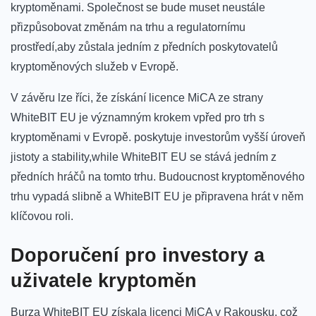
kryptoměnami. Společnost se‍ bude muset neustále
přizpůsobovat změnám⁢ na ‌trhu⁢ a regulatornímu
prostředí,aby zůstala jedním z předních poskytovatelů‌
kryptoměnových služeb v Evropě.
V závěru⁣ lze říci, že získání licence MiCA ze strany
WhiteBIT EU je významným ‌krokem​ vpřed pro trh s
kryptoměnami⁣ v Evropě. poskytuje investorům vyšší ⁣úroveň‍
jistoty a ⁢stability,while WhiteBIT‍ EU se ‍stává jedním‍ z‍
předních hráčů na tomto trhu. Budoucnost kryptoměnového
⁢trhu vypadá​ slibně ⁤a‍ WhiteBIT EU je připravena ⁣hrát v něm
klíčovou roli.
Doporučení pro investory a
⁢uživatele kryptoměn
Burza WhiteBIT EU získala licenci ⁣MiCA v Rakousku, ‍což