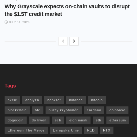
Why Grayscale expects on-chain vaults to disrupt
the $1.5T credit market
JULY 31, 2026
Tags
akcie
analyza
bankrot
binance
bitcoin
blockchain
btc
burzy kryptoměn
cardano
coinbase
dogecoin
do kwon
ecb
elon musk
eth
ethereum
Ethereum The Merge
Evropská Unie
FED
FTX