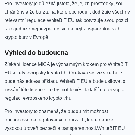
Pro investory je důležitá jistota, že jejich prostředky jsou⁤
chráněny a že burza,⁣ na které obchodují, dodržuje všechny
relevantní⁣ regulace.WhiteBIT EU tak potvrzuje ​svou pozici
jako⁤ jedné z⁣ nejbezpečnějších a nejtransparentnějších
krypto burz v ⁢Evropě.
Výhled do budoucna
Získání licence⁣ MiCA je významným krokem pro WhiteBIT
EU a celý evropský krypto⁣ trh. ⁣Očekává⁣ se, že více burz
bude následovat příkladu WhiteBIT EU a⁤ bude usilovat o
získání této licence. To by ‍mohlo‌ vést k dalšímu rozvoji a
regulaci evropského krypto trhu.
Pro investory to znamená, že budou mít možnost
obchodovat​ na regulovaných burzách, které nabízejí
vysokou úroveň bezpečí a transparentnosti.WhiteBIT EU