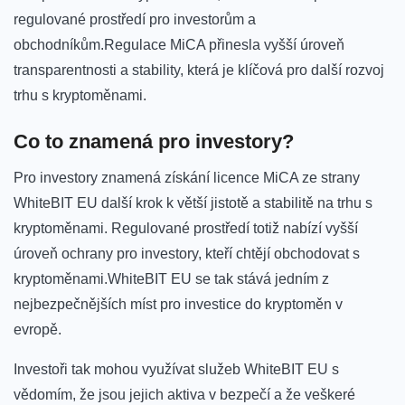
regulované prostředí pro investorům a
obchodníkům.Regulace MiCA přinesla vyšší úroveň
transparentnosti⁤ a stability, která je klíčová pro další rozvoj
⁢trhu s kryptoměnami.
Co to znamená⁣ pro investory?
Pro ⁢investory ​znamená získání ⁤licence MiCA ze⁤ strany
WhiteBIT EU​ další krok k větší ‌jistotě a stabilitě na⁢ trhu s
kryptoměnami. Regulované prostředí totiž nabízí vyšší
⁣úroveň ochrany​ pro investory, kteří chtějí ⁢obchodovat​ s
kryptoměnami.WhiteBIT ​EU se tak stává jedním z
nejbezpečnějších míst⁤ pro‌ investice do kryptoměn v​
evropě.
Investoři tak mohou využívat služeb ⁤WhiteBIT‍ EU s
vědomím, že jsou jejich aktiva v bezpečí⁣ a že veškeré