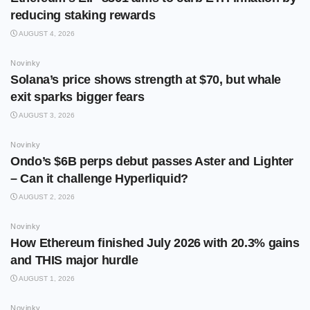
reducing staking rewards
AUGUST 4, 2026
Novinky
Solana’s price shows strength at $70, but whale
exit sparks bigger fears
AUGUST 3, 2026
Novinky
Ondo’s $6B perps debut passes Aster and Lighter
– Can it challenge Hyperliquid?
AUGUST 2, 2026
Novinky
How Ethereum finished July 2026 with 20.3% gains
and THIS major hurdle
AUGUST 1, 2026
Novinky