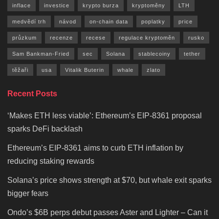
inflace
investice
krypto burza
kryptoměny
LTH
medvědí trh
návod
on-chain data
poplatky
price
průzkum
recenze
recese
regulace kryptoměn
rusko
Sam Bankman-Fried
sec
Solana
stablecoiny
tether
těžaři
usa
Vitalik Buterin
whale
zlato
Recent Posts
‘Makes ETH less viable’: Ethereum’s EIP-8361 proposal
sparks DeFi backlash
Ethereum’s EIP-8361 aims to curb ETH inflation by
reducing staking rewards
Solana’s price shows strength at $70, but whale exit sparks
bigger fears
Ondo’s $6B perps debut passes Aster and Lighter – Can it