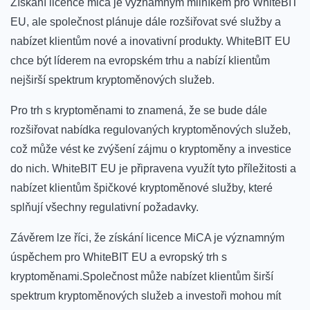
Získání licence mica je významným milníkem pro WhiteBIT
EU, ale společnost plánuje dále rozšiřovat své⁢ služby⁢ a
nabízet klientům nové a inovativní produkty. WhiteBIT EU
chce být líderem⁢ na evropském trhu a nabízí‌ klientům
nejširší ‍spektrum kryptoměnových služeb.
Pro trh s⁤ kryptoměnami​ to znamená, že​ se bude dále
rozšiřovat nabídka ⁢regulovaných kryptoměnových služeb,
což může vést ke zvýšení ‍zájmu o kryptoměny a investice
do nich. WhiteBIT EU je ‍připravena využít tyto⁤ příležitosti a
nabízet klientům špičkové⁣ kryptoměnové služby, které
splňují všechny regulativní ⁤požadavky.
Závěrem lze říci, že získání licence MiCA je významným
úspěchem pro WhiteBIT EU a⁣ evropský trh s
kryptoměnami.Společnost⁤ může nabízet klientům širší
spektrum kryptoměnových ⁤služeb a investoři mohou mít