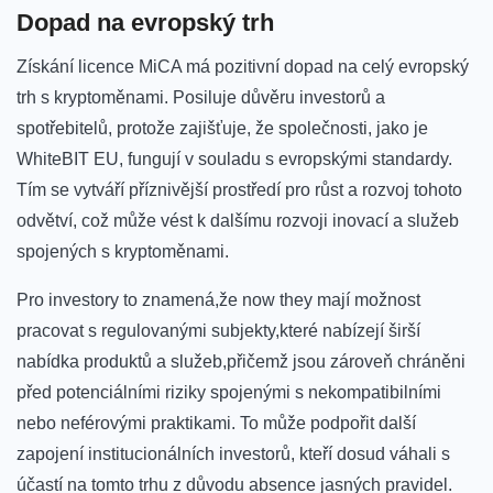
Dopad na⁤ evropský trh
Získání licence⁣ MiCA má⁢ pozitivní dopad ‌na celý ⁣evropský
trh ⁣s kryptoměnami. Posiluje důvěru investorů a
spotřebitelů, protože zajišťuje, že společnosti, jako je
WhiteBIT ⁣EU, fungují ​v souladu s evropskými standardy.
Tím se vytváří příznivější prostředí ⁢pro růst a ‍rozvoj tohoto
odvětví, což může vést k dalšímu rozvoji inovací a služeb
spojených s kryptoměnami.
Pro investory to znamená,že now they mají‍ možnost
pracovat s ‍regulovanými subjekty,které ⁣nabízejí širší
nabídka produktů a služeb,přičemž jsou zároveň chráněni
před potenciálními riziky spojenými s⁤ nekompatibilními
nebo neférovými praktikami.‌ To může podpořit ⁤další
zapojení institucionálních investorů, kteří dosud váhali s
účastí na tomto trhu z důvodu absence jasných pravidel.