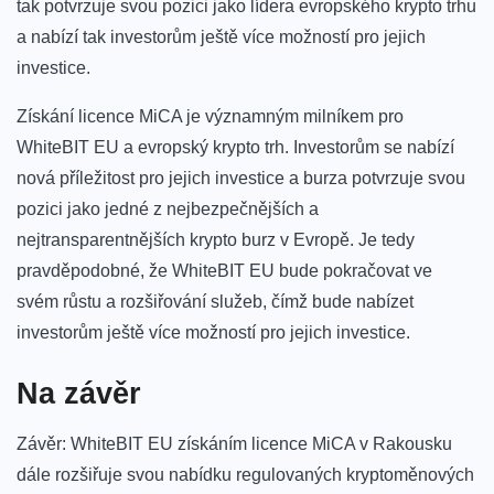
tak potvrzuje‌ svou pozici jako lídera evropského krypto trhu
a nabízí ‌tak investorům ještě více možností pro ⁢jejich
investice.
Získání licence⁣ MiCA⁢ je významným milníkem pro
‍WhiteBIT EU a evropský krypto trh. Investorům se nabízí
nová příležitost pro jejich investice ‌a burza potvrzuje svou
pozici jako jedné z nejbezpečnějších a
nejtransparentnějších ‍krypto burz v Evropě. Je tedy
pravděpodobné, že WhiteBIT EU bude pokračovat ve
svém ⁣růstu ⁢a rozšiřování ‍služeb, čímž bude⁢ nabízet
investorům ještě více možností ⁢pro jejich ⁣investice.
Na závěr
Závěr: WhiteBIT EU získáním licence MiCA v ⁢Rakousku
dále rozšiřuje svou nabídku regulovaných kryptoměnových