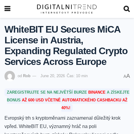
WhiteBIT EU Secures MiCA
License in Austria,
Expanding Regulated Crypto
Services Across Europe
A
od
Rob
June 20, 2026
Čas: 10 min
A
ZAREGISTRUJTE SE NA NEJVĚTŠÍ BURZE
BINANCE
A ZÍSKEJTE
BONUS
AŽ 600 USD VČETNĚ AUTOMATICKÉHO CASHBACKU AŽ
40%!
Evropský trh s kryptoměnami zaznamenal důležitý krok
vpřed. ⁢WhiteBIT EU, významný hráč na poli