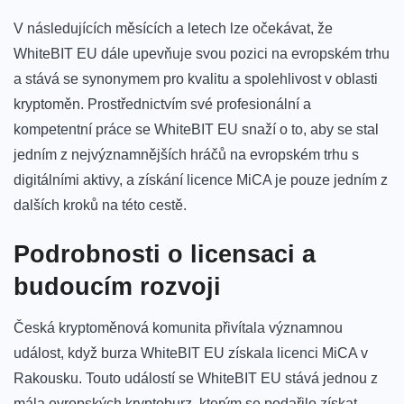
V následujících měsících a letech lze očekávat, že
WhiteBIT EU dále ​upevňuje svou pozici na evropském trhu
a stává se synonymem ‍pro kvalitu a spolehlivost v oblasti
⁤kryptoměn.⁢ Prostřednictvím své profesionální a
kompetentní práce se WhiteBIT ⁤EU ‌snaží o to, aby se stal
jedním z nejvýznamnějších hráčů na evropském trhu‌ s
digitálními aktivy, a získání licence ⁢MiCA‌ je pouze jedním z​
dalších kroků na této ‍cestě.
Podrobnosti o licensaci a ​
budoucím rozvoji
Česká kryptoměnová ‌komunita přivítala významnou
událost, když burza ​WhiteBIT ⁤EU získala licenci MiCA v
Rakousku. Touto událostí se WhiteBIT⁣ EU​ stává jednou z
mála evropských kryptoburz, ​kterým se podařilo ​získat‍