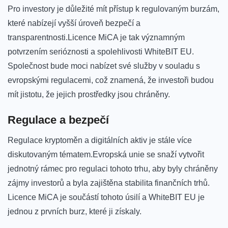
Pro investory je důležité mít přístup k regulovaným burzám,
které nabízejí vyšší úroveň bezpečí a⁤
transparentnosti.Licence MiCA je‌ tak významným
potvrzením serióznosti a spolehlivosti WhiteBIT EU.
Společnost bude moci nabízet své služby v⁢ souladu s
evropskými regulacemi, což znamená, že investoři budou
mít jistotu, že jejich ⁤prostředky jsou chráněny.
Regulace a bezpečí
Regulace kryptoměn a digitálních aktiv je stále ‍více
diskutovaným tématem.Evropská unie se snaží vytvořit ​
jednotný rámec pro regulaci tohoto trhu, aby byly ⁤chráněny
zájmy investorů a ⁢byla zajištěna stabilita finančních trhů.
Licence⁢ MiCA​ je součástí tohoto‌ úsilí ‍a WhiteBIT EU je
jednou z prvních burz, které​ ji získaly.