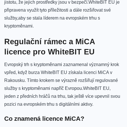
jistotu, že jejich prostředky jsou ⁤v bezpečí.WhiteBIT⁤ EU‌ je
připravena⁣ využít tyto příležitosti a dále rozšiřovat své
služby,aby se stala líderem na evropském trhu s
kryptoměnami.
Regulační⁢ rámec a MiCA⁤
licence pro‍ WhiteBIT EU
Evropský ⁣trh ​s⁢ kryptoměnami ⁣zaznamenal ⁤významný krok
vpřed, když burza ​WhiteBIT EU získala licenci MiCA v
Rakousku. Tímto krokem se ‌výrazně rozšiřují regulované
služby s kryptoměnami napříč Evropou.WhiteBIT EU,
jeden ⁢z předních hráčů ‍na trhu, tak ještě více ⁣upevnil svou
pozici ⁢na evropském trhu s digitálními aktivy.
Co znamená licence MiCA?