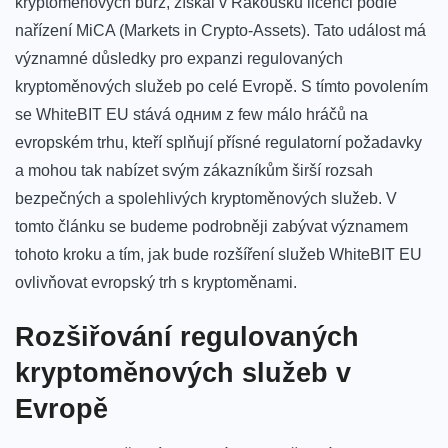
kryptoměnových burz, získal v Rakousku licenci podle
nařízení MiCA (Markets ‍in Crypto-Assets). Tato událost má‍
významné důsledky pro expanzi regulovaných
kryptoměnových služeb‌ po ⁢celé Evropě. S tímto povolením
se WhiteBIT EU stává ‌одним ​z few málo hráčů na
evropském trhu, kteří splňují přísné regulatorní požadavky
a ⁣mohou tak nabízet svým zákazníkům širší rozsah
bezpečných a spolehlivých⁤ kryptoměnových služeb. V
tomto článku se budeme podrobněji zabývat významem
tohoto kroku a tím, jak⁤ bude rozšíření služeb WhiteBIT⁤ EU
ovlivňovat evropský trh s ⁤kryptoměnami.
Rozšiřování regulovaných
‌kryptoměnových služeb v
Evropě