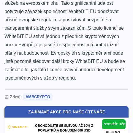
služeb na‌ evropském trhu. Tato significantní ‌událost
potvrzuje závazek společnosti WhiteBIT EU dodržovat⁤
přísné‌ evropské regulace a ​poskytovat bezpečné a
transparentní služby svým zákazníkům. S touto licencí se
WhiteBIT EU‍ stává jednou z předních‍ kryptoměnových
burz v Evropě,a je jasné,že společnost má⁤ ambiciózní
⁣plány na budoucnost. Evropský trh s kryptoměnami bude
jistě pozorně sledovat další kroky WhiteBIT⁢ EU a bude se
zajímat o to, jak tato ‍licence ovlivní budoucí development
kryptoměnových služeb v regionu.
📰
Zdroj:
AMBCRYPTO
ZAJÍMAVÉ AKCE PRO NAŠE ČTENÁŘE
OTEVŘÍT ÚČET
OBCHODUJTE SE SLEVOU AŽ 60% Z
POPLATKŮ A BONUSEM 600 USD
RECENZE