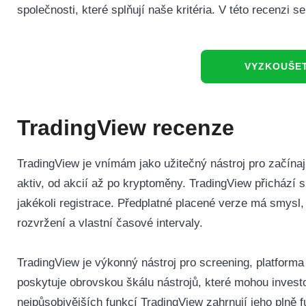
společnosti, které splňují naše kritéria. V této recenzi s
VYZKOUŠET
TradingView recenze
TradingView je vnímám jako užitečný nástroj pro začína
aktiv, od akcií až po kryptoměny.
TradingView přichází 
jakékoli registrace.
Předplatné placené verze má smysl, ja
rozvržení a vlastní časové intervaly.
TradingView je výkonný nástroj pro screening, platforma 
poskytuje obrovskou škálu nástrojů, které mohou investo
nejpůsobivějších funkcí TradingView zahrnují jeho plně fu