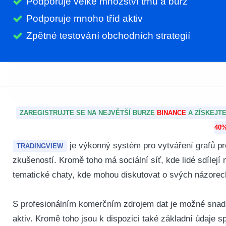
Podporuje velké množství trhů a burz
Podporuje mnoho tříd aktiv
Zpětné testování obchodních strategií
ZAREGISTRUJTE SE NA NEJVĚTŠÍ BURZE
BINANCE
A ZÍSKEJT
40%
je výkonný systém pro vytváření grafů pr
TRADINGVIEW
zkušeností.
Kromě toho má sociální síť, kde lidé sdílejí 
tematické chaty, kde mohou diskutovat o svých názorec
S profesionálním komerčním zdrojem dat je možné snadn
aktiv. Kromě toho jsou k dispozici také základní údaje s