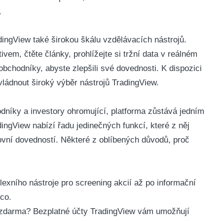
.
dingView také širokou škálu vzdělávacích nástrojů.
vem, čtěte články, prohlížejte si tržní data v reálném
obchodníky, abyste zlepšili své dovednosti. K dispozici
ládnout široký výběr nástrojů TradingView.
níky a investory ohromující, platforma zůstává jedním
dingView nabízí řadu jedinečných funkcí, které z něj
rovní dovedností.
Některé z oblíbených důvodů, proč
xního nástroje pro screening akcií až po informační
co.
 zdarma? Bezplatné účty TradingView vám umožňují