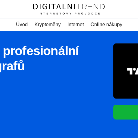
Úvod
Kryptoměny
Internet
Online nákupy
 profesionální
grafů