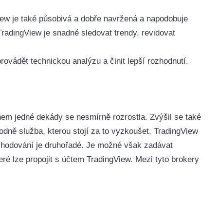
iew je také působivá a dobře navržená a napodobuje
TradingView je snadné sledovat trendy, revidovat
ovádět technickou analýzu a činit lepší rozhodnutí.
hem jedné dekády se nesmírně rozrostla. Z
výšil se také
hodně služba, kterou stojí za to vyzkoušet. TradingView
bchodování je druhořadé. Je možné však zadávat
ré lze propojit s účtem TradingView. Mezi tyto brokery