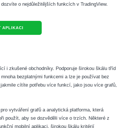
e dozvíte o nejdůležitějších funkcích v TradingView.
 APLIKACI
jící i zkušené obchodníky.
Podporuje širokou škálu tříd
s mnoha bezplatnými funkcemi a lze je používat bez
kmile cítíte potřebu více funkcí, jako jsou více grafů,
pro vytváření grafů a analytická platforma, která
ři použít, aby se dozvěděli více o trzích.
Některé z
nkční mobilní aplikaci, širokou škálu kritérií