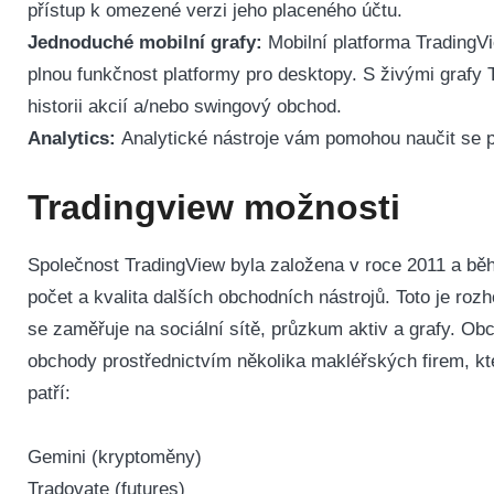
přístup k omezené verzi jeho placeného účtu.
Jednoduché mobilní grafy:
Mobilní platforma TradingV
plnou funkčnost platformy pro desktopy.
S živými grafy 
historii akcií a/nebo swingový obchod.
Analytics:
Analytické nástroje vám pomohou naučit se pr
Tradingview možnosti
Společnost TradingView byla založena v roce 2011 a bě
počet a kvalita dalších obchodních nástrojů.
Toto je roz
se zaměřuje na sociální sítě, průzkum aktiv a grafy. O
obchody prostřednictvím několika makléřských firem, kte
patří:
Gemini (kryptoměny)
Tradovate (futures)