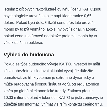
jedním z klíčových⁣ faktorů,které‍ ovlivňují cenu ​KAITO,jsou
psychologické úrovně,jako je například hranice 0,65
dolaru. Pokud ⁢býci dokáží tlačit cenu⁤ přes ‍tuto úroveň,
mohlo by to být vnímáno ⁢jako silný býčí signál. Naopak,
pokud cena tuto ‌úroveň nedokáže prolomit, mohlo by to
‌vést ⁢k dalšímu poklesu.
Výhled do budoucna
Pokud⁤ se týče budoucího vývoje KAITO, investoři by měli
zůstat‌ obezřetní a sledovat aktuální vývoj. Je důležité
‍pamatovat, že trh kryptoměn je extremně dynamický ‍a
může reagovat na širokou škálu⁣ faktorů, od ⁢regulatorních⁤
změn po globální‌ ekonomické trendy. Zatímco přesun
10,33 miliónu dolarů v tokenech KAITO je jistě zajímavý, je
důležité ⁣tuto informaci⁤ vnímat v širším kontextu celého trhu.