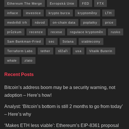
Ethereum The Merge
Evropská Unie
FED
FTX
inflace
investice
krypto burza
kryptoměny
LTH
medvědí trh
návod
on-chain data
poplatky
price
průzkum
recenze
recese
regulace kryptoměn
rusko
Sam Bankman-Fried
sec
Solana
stablecoiny
Terraform Labs
tether
těžaři
usa
Vitalik Buterin
whale
zlato
Recent Posts
Bitcoin’s address boom may be a security warning, not
adoption – Here’s how!
Analyst: ‘Bitcoin’s bottom is still 2 months to go from today’
– Here’s why
‘Makes ETH less viable’: Ethereum’s EIP-8361 proposal