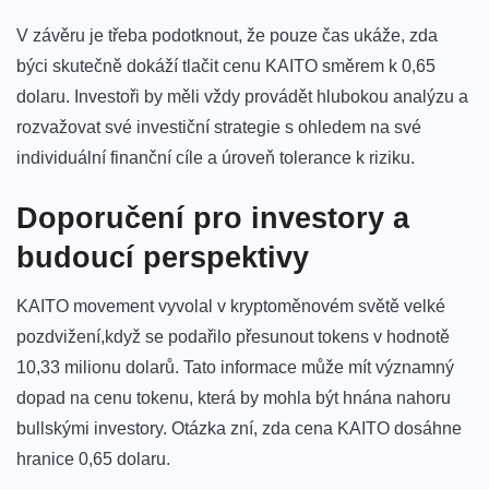
V závěru je třeba podotknout, že pouze čas ⁣ukáže, zda
býci skutečně dokáží ⁢tlačit cenu KAITO⁣ směrem k 0,65
dolaru. Investoři by měli vždy provádět hlubokou analýzu a
rozvažovat své investiční strategie s ohledem na‌ své
individuální finanční cíle a úroveň tolerance k riziku.
Doporučení pro investory a
budoucí‌ perspektivy
KAITO movement vyvolal v kryptoměnovém světě velké
⁣pozdvižení,když se podařilo přesunout tokens ⁤v hodnotě
10,33 milionu dolarů. Tato informace může mít významný
dopad na ‍cenu tokenu, která⁤ by mohla být hnána nahoru
‍bullskými investory. Otázka zní, zda⁣ cena⁣ KAITO dosáhne
hranice⁣ 0,65 dolaru.