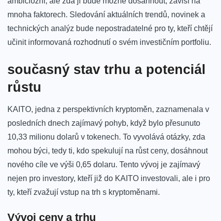
ambiciózní, ale zda ji bude možné ⁢dosáhnout,⁢ závisí na
mnoha ‌faktorech. Sledování ‌aktuálních trendů, novinek a
technických analýz bude‍ nepostradatelné pro ty, kteří chtějí
učinit informovaná‍ rozhodnutí ​o svém investičním portfoliu.
současný stav trhu a⁣ potenciál
růstu
KAITO, jedna z perspektivních kryptoměn, zaznamenala v
posledních dnech zajímavý pohyb, když‍ bylo přesunuto
10,33 milionu dolarů v tokenech. ⁤To vyvolává‌ otázky, zda
mohou býci, tedy ti, kdo​ spekulují na růst ​ceny, ⁣dosáhnout
⁣nového cíle ve výši 0,65 dolaru. Tento vývoj je zajímavý
nejen pro ​investory, kteří již do KAITO investovali, ale i pro
‍ty,‍ kteří zvažují vstup na ⁢trh s⁢ kryptoměnami.
Vývoj ceny a trhu