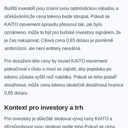
Bullští investoři jsou známí svou optimistickou náladou a
očekáváním,že cena tokenu bude ‍stoupat. Pokud se
KAITO movement opravdu přesunul tak, jak bylo
oznámeno, může to být pro bullské investory signálem, že
je čas nakupovat. Cílová cena 0,65 dolaru je‌ poměrně
ambiciózní, ale není entirely nereálná.
Pro dosažení⁢ této ceny by musel KAITO movement
pokračovat v růstu a musí se zajistit, aby poptávka po
tokenu zůstala vyšší než nabídka. Pokud ⁤se toho‌ podaří
dosáhnout, může cena tokenu skutečně dosáhnout hranice
0,65⁢ dolaru.
Kontext pro investory a trh
Pro⁢ investory ​je důležité sledovat vývoj ceny KAITO a
přizpůsobovat svou ⁤strategii⁣ podle toho.Pokud ‍se cena