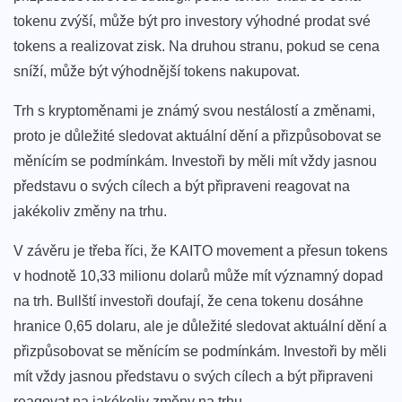
tokenu zvýší, může být pro investory výhodné prodat⁣ své
tokens a realizovat zisk. Na druhou ​stranu, pokud se cena
sníží, může být výhodnější tokens nakupovat.
Trh s kryptoměnami ‌je známý svou nestálostí a změnami,
proto je důležité sledovat aktuální dění a přizpůsobovat se
měnícím se podmínkám. Investoři by měli mít vždy⁢ jasnou
představu o svých cílech a být připraveni reagovat na⁢
jakékoliv změny na trhu.
V závěru⁤ je třeba říci, že KAITO movement a přesun tokens
v hodnotě 10,33 milionu dolarů může mít významný dopad
na trh. Bullští investoři doufají, že cena tokenu dosáhne
hranice ‍0,65 dolaru, ale⁤ je důležité⁣ sledovat aktuální dění a
přizpůsobovat se měnícím‌ se podmínkám.‌ Investoři by‌ měli
mít vždy jasnou představu o⁤ svých cílech a být připraveni
reagovat na jakékoliv změny​ na trhu.