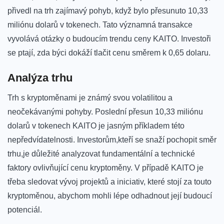
přivedl na trh⁣ zajímavý pohyb, když ‍bylo přesunuto 10,33
miliónu​ dolarů v ‍tokenech. Tato významná transakce⁤
vyvolává otázky ‍o budoucím trendu ceny KAITO. ‍Investoři
se ptají, zda býci ⁢dokáží tlačit cenu směrem k 0,65 dolaru.
Analýza trhu
Trh s kryptoměnami je známý svou volatilitou a
neočekávanými ​pohyby. Poslední přesun 10,33 miliónu​
dolarů v tokenech KAITO je ‍jasným ‌příkladem této
nepředvídatelnosti. Investorům,kteří​ se snaží pochopit směr
trhu,je důležité analyzovat ‍fundamentální a technické
faktory ovlivňující cenu kryptoměny. V případě KAITO je
třeba sledovat vývoj projektů a iniciativ, které stojí za touto
kryptoměnou, abychom mohli lépe⁣ odhadnout její budoucí
potenciál.