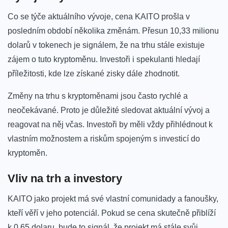
Co se týče aktuálního⁤ vývoje, cena KAITO prošla v
posledním období několika změnám. Přesun 10,33 milionu
dolarů v tokenech je signálem, že na trhu stále existuje
‍zájem‍ o tuto kryptoměnu.‍ Investoři i spekulanti ⁢hledají
příležitosti, kde lze získané zisky‍ dále zhodnotit.
Změny na trhu ​s kryptoměnami jsou často rychlé a
neočekávané. Proto je důležité sledovat aktuální vývoj a
⁤reagovat na něj včas. Investoři by měli‍ vždy přihlédnout k
vlastním možnostem a ⁤riskům​ spojeným s ⁤investicí do
kryptoměn.
Vliv⁢ na trh‌ a investory
KAITO jako projekt má své vlastní comunidady a fanoušky,
kteří věří v‍ jeho potenciál. Pokud se cena⁣ skutečně přiblíží‌
k 0,65 dolaru, bude ‌to signál, že projekt ​má stále svůj