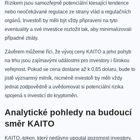
Rizikem jsou samozřejmě potenciální ‍klesající tendence
nebo neočekávané regulace ze strany vlád a regulačních
orgánů. Investoři by měli​ být vždy připraveni na tyto
eventuality a své investice rozložit‍ tak, aby minimalizovali
případné ztráty.
Závěrem můžeme říci, že vývoj ceny KAITO a jeho pohyb
na ⁤trhu jsou‍ zajímavými​ událostmi pro investory i širokou
veřejnost. Pokud se cena dostane až k 0,65 dolaru, bude‍ to⁢
jistě významný⁣ milník, nicméně investoři by měli vždy
jednat zodpovědně a uvědomovat ‌si potenciální rizika
spojená s investicí do kryptoměn.
Analytické pohledy na budoucí
směr ‍KAITO
KAITO,-token, který nedávno upoutal‌ pozornost investory,