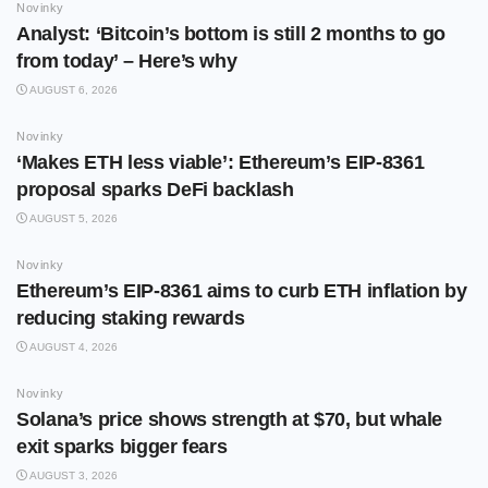
Novinky
Analyst: ‘Bitcoin’s bottom is still 2 months to go
from today’ – Here’s why
AUGUST 6, 2026
Novinky
‘Makes ETH less viable’: Ethereum’s EIP-8361
proposal sparks DeFi backlash
AUGUST 5, 2026
Novinky
Ethereum’s EIP-8361 aims to curb ETH inflation by
reducing staking rewards
AUGUST 4, 2026
Novinky
Solana’s price shows strength at $70, but whale
exit sparks bigger fears
AUGUST 3, 2026