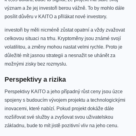
význam a že jej‌ investoři ⁤berou vážně. To by⁣ mohlo dále
posílit důvěru v KAITO ‌a přilákat nové⁤ investory.
investoři⁣ by měli nicméně⁤ zůstat opatrní a vždy zvažovat
celkovou situaci na trhu. Kryptoměny jsou‍ známé svojí
volatilitou, a změny mohou⁢ nastat velmi‍ rychle. Proto je
důležité mít jasnou ⁤strategii a nesnažit se uhánět za
možnými zisky bez rozmyslu.
Perspektivy a rizika
Perspektivy ‍KAITO a‌ jeho případný ​růst ceny jsou úzce
spojeny s budoucím vývojem projektu a ​technologickými
inovacemi, které nabízí. Pokud projekt dokáže dále
rozšiřovat své služby a zvyšovat svou uživatelskou ​
základnu, bude to mít ⁣jistě pozitivní vliv na jeho cenu.