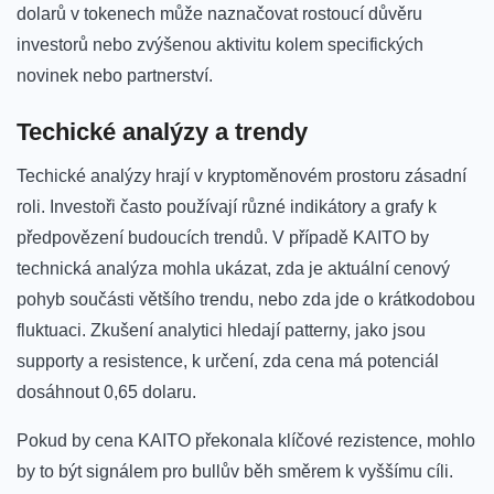
dolarů v tokenech může naznačovat rostoucí důvěru
investorů nebo ⁢zvýšenou aktivitu kolem specifických
novinek​ nebo partnerství.
Techické analýzy​ a trendy
Techické analýzy hrají v kryptoměnovém prostoru zásadní
roli. Investoři často používají různé​ indikátory a ⁣grafy k
předpovězení ​budoucích trendů. V případě KAITO‌ by
technická analýza mohla ukázat,‌ zda​ je ⁤aktuální cenový
pohyb součásti‌ většího trendu, nebo zda jde o krátkodobou
fluktuaci. Zkušení analytici hledají ‌patterny, jako jsou
supporty a resistence, k určení, zda cena má potenciál
‍dosáhnout 0,65‍ dolaru.
Pokud⁢ by cena‍ KAITO překonala klíčové rezistence, mohlo
by to být signálem pro bullův běh směrem k vyššímu cíli.