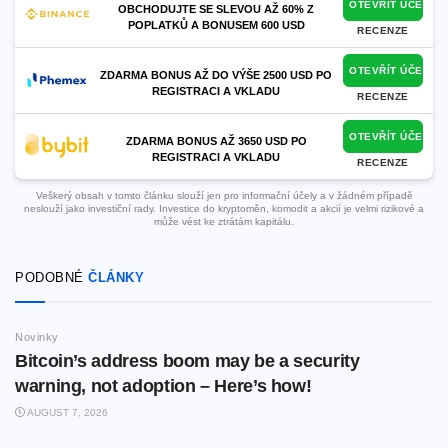
OTEVŘÍT ÚČET
OBCHODUJTE SE SLEVOU AŽ 60% Z
POPLATKŮ A BONUSEM 600 USD
RECENZE
OTEVŘÍT ÚČET
ZDARMA BONUS AŽ DO VÝŠE 2500 USD PO
REGISTRACI A VKLADU
RECENZE
OTEVŘÍT ÚČET
ZDARMA BONUS AŽ 3650 USD PO
REGISTRACI A VKLADU
RECENZE
Veškerý obsah v tomto článku slouží jen pro informační účely a v žádném případě
neslouží jako investiční rady. Investice do kryptoměn, komodit a akcií je velmi rizikové a
může vést ke ztrátám kapitálu.
PODOBNÉ
ČLÁNKY
Novinky
Bitcoin’s address boom may be a security
warning, not adoption – Here’s how!
AUGUST 7, 2026