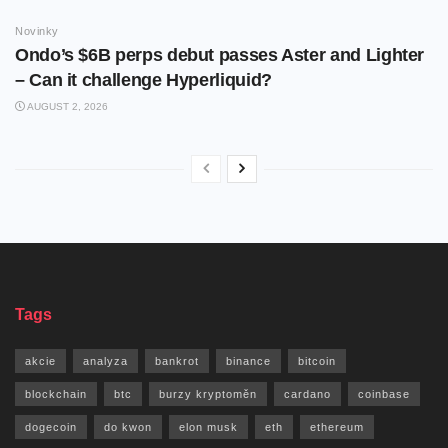
Novinky
Ondo’s $6B perps debut passes Aster and Lighter
– Can it challenge Hyperliquid?
AUGUST 2, 2026
Tags
akcie
analyza
bankrot
binance
bitcoin
blockchain
btc
burzy kryptoměn
cardano
coinbase
dogecoin
do kwon
elon musk
eth
ethereum