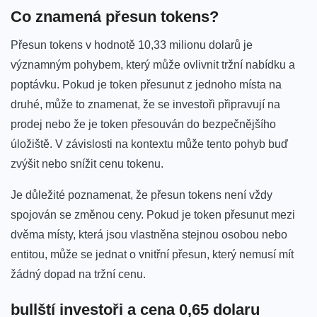
Co znamená přesun tokens?
Přesun tokens v hodnotě 10,33 milionu dolarů je
významným pohybem, který může ovlivnit tržní nabídku a ​
poptávku. Pokud je token přesunut z jednoho místa na
druhé, může to znamenat,‍ že se investoři‍ připravují na
prodej ​nebo že je token přesouván​ do bezpečnějšího
úložiště. V závislosti⁤ na kontextu může tento pohyb buď
zvýšit nebo snížit cenu tokenu.
Je důležité poznamenat, že přesun tokens není vždy
spojován se ⁤změnou ceny. Pokud ‍je token přesunut mezi
dvěma místy, která jsou vlastněna stejnou osobou nebo
entitou, může se ⁣jednat ⁢o vnitřní přesun, který nemusí mít
žádný dopad na tržní cenu.
bullští investoři a cena 0,65 dolaru