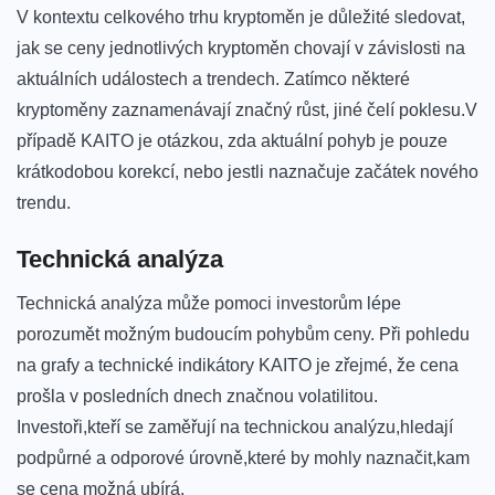
V kontextu celkového trhu kryptoměn‍ je ‍důležité sledovat,
jak se ceny jednotlivých kryptoměn chovají v závislosti na
aktuálních⁣ událostech‍ a trendech. Zatímco některé
kryptoměny zaznamenávají značný růst, jiné čelí⁣ poklesu.V
případě ‍KAITO je otázkou, zda aktuální pohyb‍ je ⁤pouze
krátkodobou korekcí, nebo jestli naznačuje začátek ‍nového
trendu.
Technická analýza
Technická analýza může pomoci investorům lépe
porozumět možným budoucím pohybům ceny. Při⁢ pohledu
na ⁤grafy a technické indikátory KAITO je zřejmé, že ‍cena
prošla v posledních ‍dnech značnou volatilitou.
Investoři,kteří se zaměřují na technickou analýzu,hledají
podpůrné a odporové úrovně,které by mohly naznačit,kam
se cena možná ubírá.