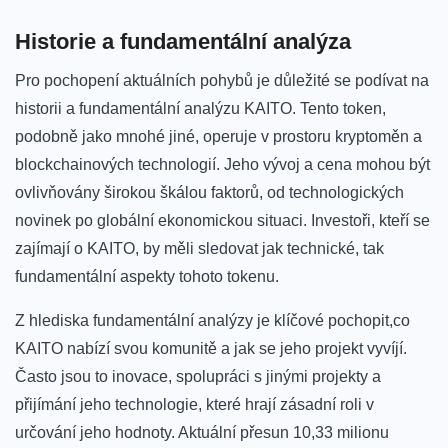
Historie a fundamentální analýza
Pro pochopení aktuálních pohybů⁤ je důležité se podívat na
historii ‍a fundamentální analýzu KAITO. Tento token,
podobně jako ⁢mnohé jiné, operuje v prostoru‍ kryptoměn a
blockchainových technologií. Jeho vývoj a cena mohou​ být
ovlivňovány širokou ⁣škálou faktorů, ⁣od technologických
⁣novinek po globální ekonomickou situaci. Investoři, kteří se
zajímají o KAITO, by měli sledovat jak technické, tak
fundamentální aspekty tohoto⁤ tokenu.
Z hlediska fundamentální analýzy je klíčové pochopit,co
KAITO nabízí⁢ svou komunitě a jak se jeho‍ projekt vyvíjí.
Často jsou to inovace, spolupráci ‌s ​jinými projekty a
přijímání jeho ​technologie, které hrají zásadní roli v
‌určování jeho⁤ hodnoty. ​Aktuální ‍přesun 10,33⁣ milionu