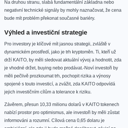
⁢Na druhou stranu, slabá fundamentální základna nebo
negativní technické ​signály by mohly naznačovat, že cena
bude ⁤mít problém překonat současné bariéry.
Výhled a investiční strategie
Pro investory je ‌klíčové mít jasnou strategii, zvláště v
dynamickém prostředí, jako je trh kryptoměn. Ti, kteří už
drží KAITO, by měli sledovat aktuální vývoj a hodnotit,⁣ zda
je vhodné držet, buying‍ nebo prodávat.-Noví investoři by⁣
měli pečlivě prozkoumat trh, pochopit rizika a výnosy
spojené s touto investicí, a zvážit, zda KAITO odpovídá
jejich investičním cílům a tolerance k ⁢riziku.
Závěrem, přesun ‍10,33 milionu dolarů v KAITO tokenech
nabízí‌ prostor pro optimismus,‌ ale investoři by‌ měli zůstat
informováni a rozumní. Cílová cena 0,65 dolaru je⁢