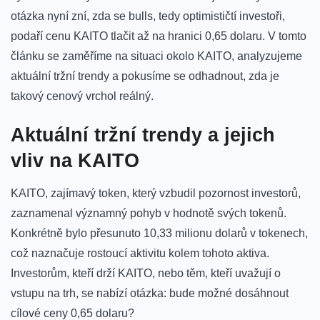
otázka ⁤nyní zní, zda se bulls, tedy ‌optimističtí investoři,​
podaří cenu KAITO tlačit až na hranici 0,65 dolaru. ⁢V tomto
‍článku se⁤ zaměříme na situaci okolo KAITO, analyzujeme
aktuální tržní trendy a pokusíme se odhadnout, zda⁤ je
takový cenový vrchol reálný.
Aktuální tržní trendy a jejich
vliv na KAITO
KAITO, zajímavý token, který vzbudil pozornost investorů,
‌zaznamenal významný‌ pohyb v hodnotě svých⁣ tokenů.
Konkrétně bylo ​přesunuto 10,33 milionu dolarů v tokenech,
což naznačuje‌ rostoucí ⁢aktivitu kolem tohoto aktiva.
Investorům, kteří⁢ drží KAITO, nebo těm, kteří uvažují o
vstupu na trh, se nabízí otázka:⁣ bude možné dosáhnout
cílové ceny ‌0,65 ​dolaru?