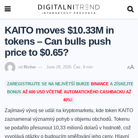
KAITO moves $10.33M in
tokens – Can bulls push
price to $0.65?
A
od
Richer
June 29, 2026
Čas: 9 min
A
ZAREGISTRUJTE SE NA NEJVĚTŠÍ BURZE
BINANCE
A ZÍSKEJTE
BONUS
AŽ 600 USD VČETNĚ AUTOMATICKÉHO CASHBACKU AŽ
40%!
Zajímavý vývoj se udál na ‌kryptomarketu, kde token‌ KAITO
zaznamenal⁢ významný pohyb ​v objemu obchodů. Tokenu
se podařilo přesunout 10,33 milionů dolarů v hodnotě, což
vyvolává otázky o budoucím směřování jeho ceny. Hlavní⁢