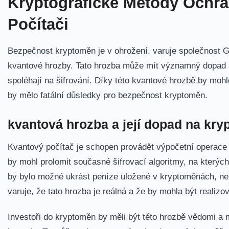
Kryptografické Metody⁤ Ochr
Počítači
Bezpečnost kryptoměn je v ohrožení, varuje⁣ společnost G
kvantové ⁤hrozby.⁤ Tato hrozba může mít významný dopad 
spoléhají na šifrování. Díky této kvantové hrozbě by mohl
by mělo fatální důsledky pro bezpečnost kryptoměn.
kvantová hrozba a její dopad⁤ na kr
Kvantový počítač je schopen provádět výpočetní⁤ operace
by mohl prolomit‍ současné šifrovací algoritmy, na který
by bylo možné‌ ukrást peníze uložené v kryptoměnách, ne
varuje, že tato hrozba je reálná ‌a že by mohla být realizov
Investoři do kryptoměn by měli být této hrozbě‌ vědomi‍ a 