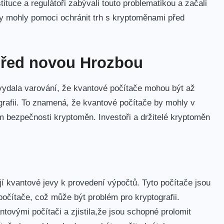
ituce a regulátoři zabývali touto‍ problematikou a začali
 by mohly pomoci ochránit trh s kryptoměnami⁣ před
 Před novou Hrozbou
ydala varování,‍ že kvantové ⁢počítače ⁣mohou být až
ografii. To znamená,‍ že kvantové počítače by mohly v
em bezpečnosti kryptoměn. Investoři ​a držitelé kryptoměn
í kvantové jevy k provedení výpočtů. ⁤Tyto ⁣počítače jsou
počítače, což může být problém pro kryptografii.
tovými počítači a zjistila,že jsou ⁢schopné prolomit