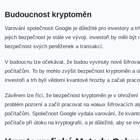
Budoucnost kryptoměn
Varování společnosti Google je důležité pro investory a 
jejich‌ bezpečnost je stále ve vývoji. investoři by měli být
bezpečnost svých peněženek a ‌transakcí.
V budoucnu lze očekávat, ​že budou vyvinuty nové ⁢šifrovac
počítačům. To by mohlo‍ zvýšit⁣ bezpečnost kryptoměn a ob
investoři a‍ trh byli vědomi ‌kvantové hrozby a začali prac
Závěrem lze říci, že bezpečnost kryptoměn je v ⁣ohrožení kv
problém pozorní a ​začít pracovat⁣ na новых šifrovacích a
počítačům. Společnost Google vydala varování, že kvantov
počítače při útoku na kryptografii, ‌a je⁤ důležité, aby ‍se inv