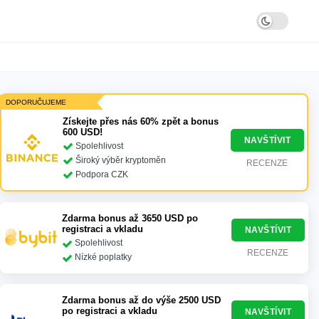
DOPORUČUJEME
Získejte přes nás 60% zpět a bonus
600 USD!
NAVŠTÍVIT
Spolehlivost
Široký výběr kryptoměn
RECENZE
Podpora CZK
Zdarma bonus až 3650 USD po
registraci a vkladu
NAVŠTÍVIT
Spolehlivost
RECENZE
Nízké poplatky
Zdarma bonus až do výše 2500 USD
po registraci a vkladu
NAVŠTÍVIT