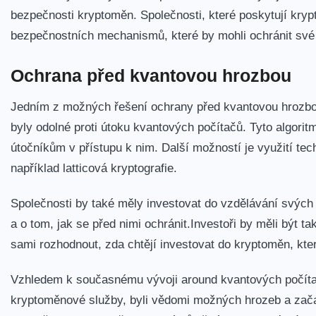
bezpečnosti kryptoměn. Společnosti, které poskytují kryp
bezpečnostních mechanismů, které⁣ by mohli ochránit své
Ochrana⁤ před kvantovou hrozbou
Jedním​ z možných řešení ochrany před ‌kvantovou ⁣hrozbo
byly odolné proti​ útoku kvantových počítačů. Tyto algorit
útočníkům v přístupu k ‌nim. Další možností je využití⁢ t
například latticová kryptografie.
Společnosti by také měly investovat do​ vzdělávání svý
a o tom, jak se před‌ nimi ochránit.Investoři by měli ‌být t
sami⁢ rozhodnout, ⁤zda chtějí investovat do kryptoměn, kt
Vzhledem⁣ k současnému vývoji around ⁢kvantových počítačů
kryptoměnové služby, byli vědomi možných⁣ hrozeb a začali