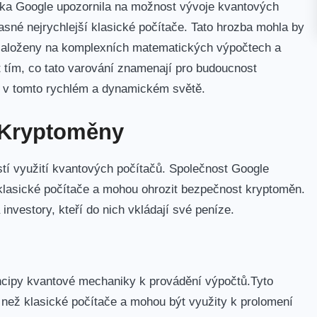
ka Google ​upozornila ​na možnost ​vývoje kvantových
asné nejrychlejší klasické počítače. Tato hrozba mohla by
založeny ⁤na komplexních matematických výpočtech a
 tím, co tato varování znamenají pro budoucnost
ic v tomto rychlém a dynamickém světě.
 Kryptoměny
tí využití kvantových počítačů. Společnost Google
 ‍klasické počítače a mohou ohrozit bezpečnost kryptoměn.
investory, kteří do nich vkládají své peníze.
incipy kvantové mechaniky k provádění výpočtů.Tyto‍
ež klasické počítače a mohou ​být využity⁤ k prolomení