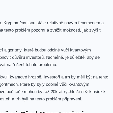
trh. Kryptoměny jsou stále relativně novým fenoménem‌ a
 na tento problém pozorní a ⁣zvážit možnosti, jak zvýšit
í ‌algoritmy, které budou odolné ‌vůči ⁤kvantovým
novit důvěru ‍investorů. Nicméně, je důležité, aby se
ovat na řešení tohoto problému.
ůli kvantové hrozbě. Investoři a trh by měli být‍ na tento⁢
lgoritmech, které by⁣ byly odolné vůči kvantovým
é‌ počítače mohou být až 20krát‌ rychlejší než klasické
estoři ⁤a trh ⁢byli na tento problém‍ připraveni.