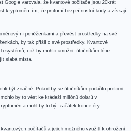
 ‍Google varovala, že kvantové počítače ‌jsou 20krát
st kryptoměn tím, že ⁤prolomí bezpečnostní kódy a získají
toměnovými peněženkami a převést prostředky na své
něženkách, by tak přišli o své prostředky. Kvantové
h systémů, ‍což by mohlo umožnit útočníkům ​lépe
t slabá místa.
hli být značné. Pokud by se útočníkům podařilo prolomit
mohlo by to vést ke krádeži miliónů dolarů v
ryptoměn ‌a mohl by to ⁤být začátek konce éry
m kvantových počítačů a jejich možného využití k ohrožení