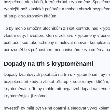
bezpečnostních kódů, které chrání kryptoměny. Společnost
rychlejší než klasické počítače a mohou⁤ ohrozit bezpečno
přístup ⁣k soukromým klíčům.
To by mohlo umožnit útočníkům získat kontrolu nad kryp
vlastní účty.​ Investoři, kteří drželi své kryptoměny‌ v pe
počítače jsou také schopny simulovat chování komplexníc
porozumět bezpečnostním mechanismům kryptoměn a ‍nají
Dopady na⁤ trh s kryptoměnami
Dopady kvantových počítačů na trh s kryptoměnami by mo
bezpečnostní kódy a získat ⁤přístup k soukromým klíčům, 
kryptoměnách. To​ by mohlo mít negativní dopad na cenu k
kryptoměn,jak ji známe.
Investoři by měli být velmi opatrní a sledovat vývoj kole