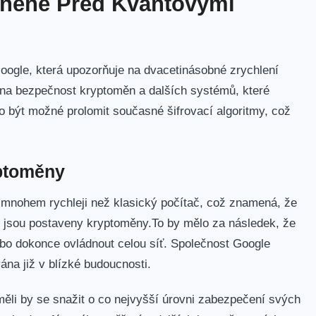
aněné Před Kvantovými
oogle, která upozorňuje ‍na dvacetinásobné zrychlení
na bezpečnost⁣ kryptoměn⁤ a dalších systémů, které
o ‍být možné prolomit současné šifrovací algoritmy, což⁢
yptoměny
 mnohem rychleji než klasický počítač,​ což znamená, že
ch jsou postaveny kryptoměny.To by mělo za následek,⁣ že
bo dokonce ovládnout celou síť. Společnost Google
ána⁤ již v blízké budoucnosti.
měli by se snažit o co nejvyšší úrovni ⁢zabezpečení svých ​