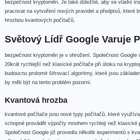
bezpečnost kryptoměn. Je také důležité, aby se vládní inst
pracovat na ​vytvoření nových pravidel a předpisů, které⁢
hrozbou ​kvantových počítačů.
Světový Lídř‍ Google Varuje
bezpečnost kryptoměn ⁤je v‍ ohrožení. Společnost Google v
20krát rychlejší⁤ než klasické počítače při útoku na krypt
budoucnu prolomit šifrovací algoritmy, které jsou ​základ
by měli být na tento problém pozorní.
Kvantová hrozba
kvantové počítače jsou nové typy počítačů, které využívaj
schopné provádět výpočty‌ mnohem‍ rychleji než klasické 
Společnost Google již provedla několik ⁢experimentů s kvan