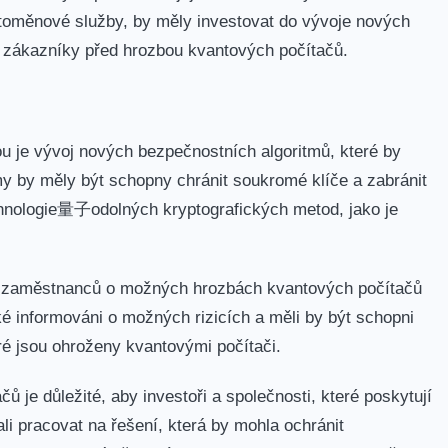
toměnové ​služby, by měly investovat do ⁤vývoje nových
 zákazníky před⁣ hrozbou kvantových počítačů.
u je vývoj nových bezpečnostních algoritmů, které by
my by měly být ⁢schopny ⁣chránit soukromé klíče a zabránit
echnologie量子odolných kryptografických​ metod, jako je
ch⁣ zaměstnanců o možných hrozbách kvantových počítačů
aké informováni o ‌možných rizicích a ​měli by být schopni
eré jsou ohroženy kvantovými počítači.
 je důležité, aby investoři a společnosti, které poskytují
 pracovat ⁢na ⁤řešení, která by mohla ​ochránit