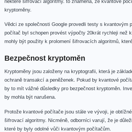
některé šifrovací ​algoritmy. to znamená, že kvantové poč
‍kryptoměny.
Vědci ze ‌společnosti Google provedli ⁤testy s kvantovým 
⁢počítač byl schopen provést výpočty⁣ 20krát rychleji než⁤
mohly být použity k prolomení šifrovacích algoritmů, kte
Bezpečnost kryptoměn
Kryptoměny jsou⁤ založeny na kryptografii,‍ která⁣ je ‍zákl
ochraně transakcí a ⁤peněženek. Pokud ⁣by ⁤kvantové počít
by to mít vážné důsledky pro bezpečnost kryptoměn. Inves
‌by mohla být narušena.
Protože kvantové počítače ⁣jsou stále ve vývoji, je obtíž
⁣šifrovací algoritmy. Nicméně, odborníci varují, že je‌ důle
které ⁤by byly odolné vůči kvantovým ‌počítačům.