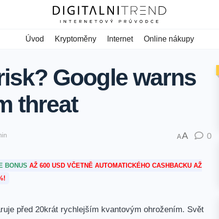
Úvod
Kryptoměny
Internet
Online nákupy
t risk? Google warns
m threat
A
0
min
A
TE BONUS
AŽ 600 USD VČETNĚ AUTOMATICKÉHO CASHBACKU AŽ
%!
ruje​ před 20krát rychlejším kvantovým ohrožením. Svět