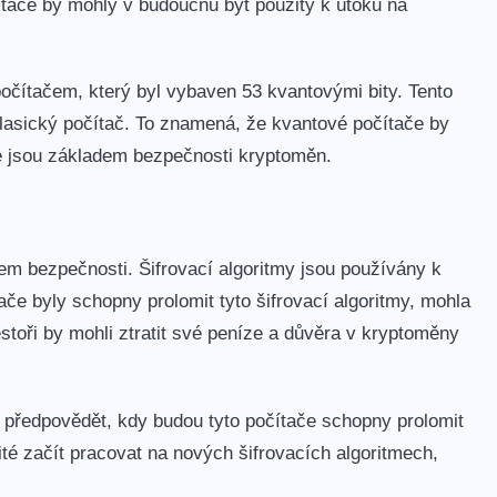
ítače by mohly v budoucnu být použity k ‌útoku na
počítačem, který ⁣byl vybaven 53 kvantovými bity. Tento
 klasický⁣ počítač. To znamená, ‍že kvantové počítače by
ré jsou základem​ bezpečnosti kryptoměn.
adem ‍bezpečnosti. Šifrovací algoritmy jsou používány k
ače byly schopny prolomit tyto šifrovací algoritmy, mohla
toři by mohli ztratit své peníze a důvěra v kryptoměny
né předpovědět, kdy budou tyto počítače schopny prolomit
žité ⁤začít pracovat na nových šifrovacích algoritmech,