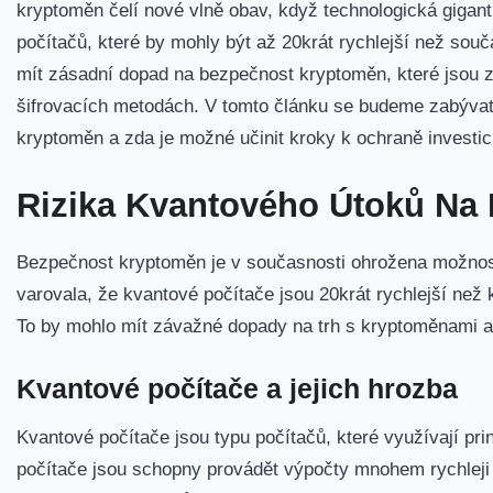
kryptoměn čelí nové vlně obav, když technologická gigant
počítačů, které by mohly být až 20krát rychlejší než souč
mít zásadní dopad na bezpečnost kryptoměn, které jsou 
šifrovacích⁤ metodách. V tomto článku se budeme zabývat
kryptoměn a zda je možné‌ učinit kroky k ochraně‌ invest
Rizika Kvantového Útoků Na
Bezpečnost kryptoměn je v současnosti ohrožena⁣ možnos
varovala, že kvantové počítače jsou 20krát rychlejší než
To⁣ by⁣ mohlo mít závažné dopady na trh s kryptoměnami a 
Kvantové ⁣počítače a jejich hrozba
Kvantové počítače jsou typu počítačů, které využívají pr
počítače jsou schopny provádět výpočty mnohem rychleji n