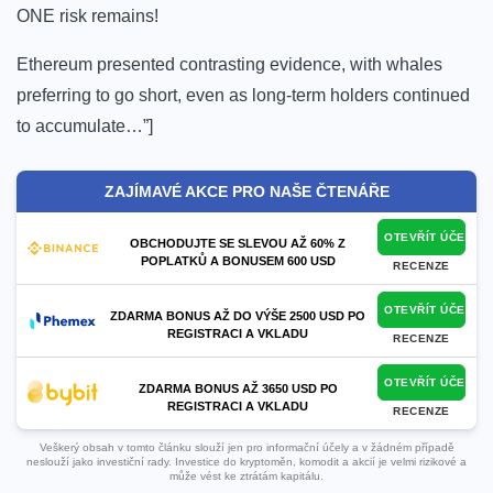
ONE risk remains!
Ethereum presented contrasting evidence, with whales
preferring to go short, even as long-term holders continued
to accumulate…”]
ZAJÍMAVÉ AKCE PRO NAŠE ČTENÁŘE
OTEVŘÍT ÚČET
OBCHODUJTE SE SLEVOU AŽ 60% Z
POPLATKŮ A BONUSEM 600 USD
RECENZE
OTEVŘÍT ÚČET
ZDARMA BONUS AŽ DO VÝŠE 2500 USD PO
REGISTRACI A VKLADU
RECENZE
OTEVŘÍT ÚČET
ZDARMA BONUS AŽ 3650 USD PO
REGISTRACI A VKLADU
RECENZE
Veškerý obsah v tomto článku slouží jen pro informační účely a v žádném případě
neslouží jako investiční rady. Investice do kryptoměn, komodit a akcií je velmi rizikové a
může vést ke ztrátám kapitálu.