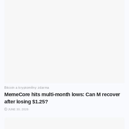
Bitcoin a kryptoměny zdarma
MemeCore hits multi-month lows: Can M recover
after losing $1.25?
JUNE 30, 2026