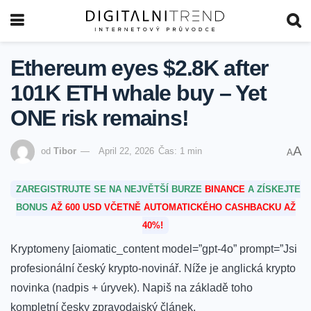
Ethereum eyes $2.8K after
101K ETH whale buy – Yet
ONE risk remains!
A
od
Tibor
April 22, 2026
Čas: 1 min
A
ZAREGISTRUJTE SE NA NEJVĚTŠÍ BURZE
BINANCE
A ZÍSKEJTE
BONUS
AŽ 600 USD VČETNĚ AUTOMATICKÉHO CASHBACKU AŽ
40%!
Kryptomeny [aiomatic_content model=”gpt-4o” prompt=”Jsi
profesionální český krypto-novinář. Níže je anglická krypto
novinka (nadpis + úryvek). Napiš na základě toho
kompletní česky zpravodajský článek.