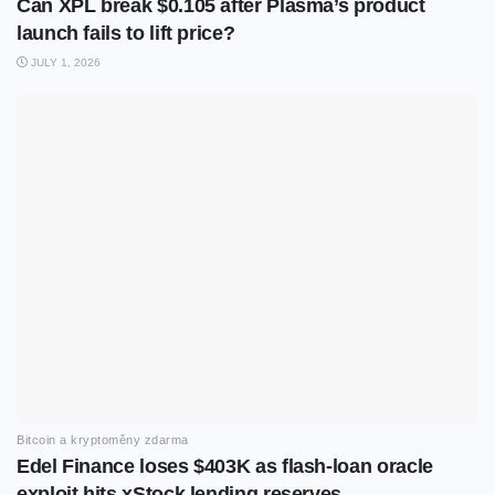
Can XPL break $0.105 after Plasma’s product
launch fails to lift price?
JULY 1, 2026
Bitcoin a kryptoměny zdarma
Edel Finance loses $403K as flash-loan oracle
exploit hits xStock lending reserves