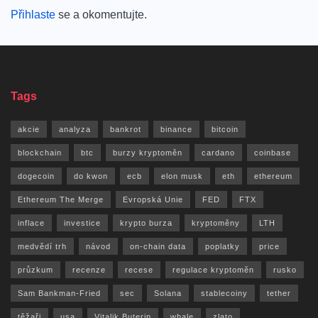
Přihlaste
se a okomentujte.
Tags
akcie
analyza
bankrot
binance
bitcoin
blockchain
btc
burzy kryptoměn
cardano
coinbase
dogecoin
do kwon
ecb
elon musk
eth
ethereum
Ethereum The Merge
Evropská Unie
FED
FTX
inflace
investice
krypto burza
kryptoměny
LTH
medvědí trh
návod
on-chain data
poplatky
price
průzkum
recenze
recese
regulace kryptoměn
rusko
Sam Bankman-Fried
sec
Solana
stablecoiny
tether
těžaři
usa
Vitalik Buterin
whale
zlato