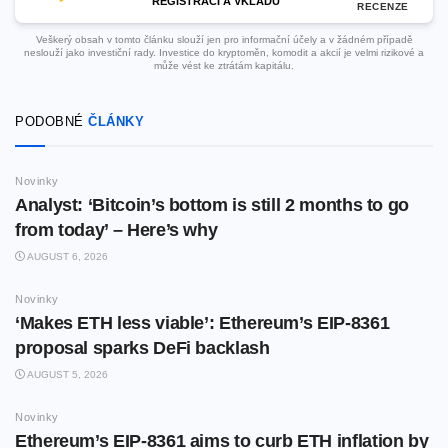
REGISTRACI A VKLADU
RECENZE
Veškerý obsah v tomto článku slouží jen pro informační účely a v žádném případě
neslouží jako investiční rady. Investice do kryptoměn, komodit a akcií je velmi rizikové a
může vést ke ztrátám kapitálu.
PODOBNÉ
ČLÁNKY
Novinky
Analyst: ‘Bitcoin’s bottom is still 2 months to go
from today’ – Here’s why
AUGUST 6, 2026
Novinky
‘Makes ETH less viable’: Ethereum’s EIP-8361
proposal sparks DeFi backlash
AUGUST 5, 2026
Novinky
Ethereum’s EIP-8361 aims to curb ETH inflation by