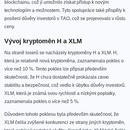
blockchainu,⁤ což jí umožnilo získat přístup k novým
technologiím a možnostem. Tyto spolupráce také ‌přispěly k
posílení důvěry investorů v⁤ TAO, což se projevovalo v růstu‌
ceny.
Vývoj kryptoměn H a ⁣XLM
Na straně loserů se ‍nacházely kryptoměny H a XLM. H,
která je relativně nová kryptoměna, zaznamenala ‌pokles o
více než ⁢10 %. Tento pokles lze připsat především
skutečnosti, že H chưa dostatečně prokázala свою
stabilitu a bezpečnost, což vedlo k úbytku důvěry investorů.
XLM, která je známá svou rychlostí a nízkými poplatky,
zaznamenala⁤ pokles o více než 5 %.
Důvodem tohoto poklesu byla především skutečnost, že
XLM čelila ‌zvýšené konkurenci ze strany jiných kryptoměn,