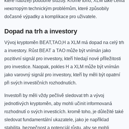
které nabízejí podobné služby. ‌Kromě toho,​ XLM také čelila
некоторým technickým problémům, které‌ způsobily
dočasné výpadky a ​komplikace pro ⁣uživatele.
Dopad na trh a‌ investory
Vývoj kryptoměn BEAT,TAO,H ⁣a XLM má dopad ‍na celý trh
a investory. Růst BEAT a TAO může⁣ být vnímán jako‍
pozitivní signál pro investory, kteří hledají nové příležitosti
pro investice. Naopak,‌ pokles H⁣ a XLM může ⁢být vnímán
jako‍ varovný signál pro⁤ investory, kteří by měli být opatrní
při svých investičních⁣ rozhodnutích.
Investoři by měli vždy pečlivě sledovat trh ⁤a vývoj
jednotlivých kryptoměn, aby mohli učinit informovaná
rozhodnutí o svých‍ investicích. kromě toho, je důležité také
sledovat fundamentální​ ukazatele, jako je například
stabilita, bezpečnost a potenciál růstu, aby se mohli