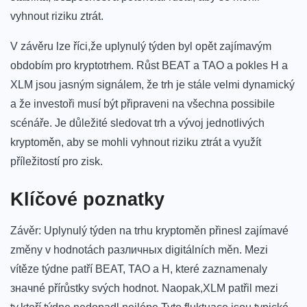
vyhnout riziku ztrát.
V závěru lze říci,že uplynulý⁣ týden byl opět zajímavým
obdobím pro kryptotrhem. Růst BEAT ⁤a TAO a pokles H a
XLM jsou jasným signálem, že trh je stále velmi⁣ dynamický​
a že investoři musí být připraveni na všechna possibile
scénáře. Je důležité sledovat trh a vývoj jednotlivých
kryptoměn,‌ aby se mohli vyhnout riziku ztrát a využít
příležitostí pro‍ zisk.
Klíčové poznatky
Závěr: Uplynulý týden na trhu kryptoměn přinesl zajímavé‌
změny​ v hodnotách различных digitálních měn.⁢ Mezi
vítěze týdne ‌patří BEAT, TAO‍ a H, které zaznamenaly
значné přírůstky svých hodnot. Naopak,XLM patřil mezi