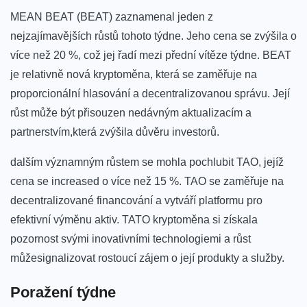
MEAN ⁢BEAT (BEAT) zaznamenal jeden z
nejzajímavějších⁢ růstů tohoto ‌týdne. Jeho cena se zvýšila o
více​ než 20 %, což jej řadí mezi přední vítěze týdne. BEAT
je relativně nová kryptoměna, která⁣ se zaměřuje na
proporcionální ‍hlasování a decentralizovanou správu. Její
růst může být přisouzen nedávným aktualizacím a​
partnerstvím,která zvýšila důvěru investorů.
dalším⁢ významným růstem se ​mohla pochlubit TAO, jejíž
cena ⁤se increased o‍ více než 15 %. TAO se zaměřuje na
decentralizované financování a vytváří platformu pro
efektivní výměnu ⁣aktiv.⁤ TATO kryptoměna si získala
pozornost svými inovativními technologiemi a růst
můžesignalizovat rostoucí zájem o její produkty a služby.
Poražení týdne