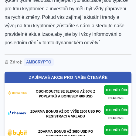
ty,kteří týdne nedopadl nejlépe.Tyto fluktuace jsou typické
pro trhu kryptoměn⁢ a investoři by měli ⁣být vždy připraveni
na rychlé změny. Pokud​ vás zajímají aktuální trendy a
vývoj na trhu‌ kryptoměn,zůstaňte s námi a sledujte naše
pravidelné aktualizace,aby jste byli vždy informováni o
posledním dění v tomto dynamickém odvětví.
📰
Zdroj:
AMBCRYPTO
ZAJÍMAVÉ AKCE PRO NAŠE ČTENÁŘE
OTEVŘÍT ÚČET
OBCHODUJTE SE SLEVOU AŽ 60% Z
POPLATKŮ A BONUSEM 600 USD
RECENZE
OTEVŘÍT ÚČET
ZDARMA BONUS AŽ DO VÝŠE 2500 USD PO
REGISTRACI A VKLADU
RECENZE
OTEVŘÍT ÚČET
ZDARMA BONUS AŽ 3650 USD PO