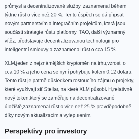
průmysl a decentralizované služby, zaznamenal během
týdne růst o více ⁤než 20 %. Tento úspěch se ⁤dá ⁣připsat
novým partnerstvím a integračním projektům, která ‌jsou
součástí strategie růstu platformy. TAO, další významný
vítěz, představuje decentralizovanou‌ technologii pro
inteligentní smlouvy a zaznamenal růst o cca 15 %.
XLM,jeden z nejznámějších kryptoměn na trhu,vzrostl o
cca 10 % a jeho cena se nyní‍ pohybuje ⁣kolem 0,12 dolaru.
⁣Tento růst je⁢ patrně důsledkem rostoucího zájmu o projekty,
⁢které využívají síť Stellar, ⁣na které XLM působí. H,relativně
nový token,který se zaměřuje ‌na decentralizované
úložiště,zaznamenal růst o více ‍než 25 %,pravděpodobně
díky novým aktualizacím‌ a ⁣vylepшením.
Perspektivy pro investory