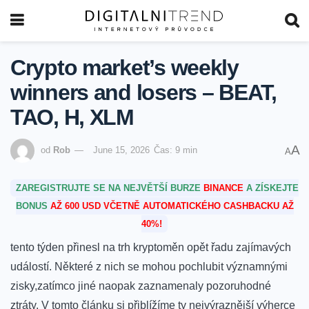
Crypto market’s weekly
winners and losers – BEAT,
TAO, H, XLM
A
od
Rob
June 15, 2026
Čas: 9 min
A
ZAREGISTRUJTE SE NA NEJVĚTŠÍ BURZE
BINANCE
A ZÍSKEJTE
BONUS
AŽ 600 USD VČETNĚ AUTOMATICKÉHO CASHBACKU AŽ
40%!
tento týden přinesl na trh kryptoměn opět řadu zajímavých
událostí. Některé⁣ z nich se mohou pochlubit významnými
zisky,zatímco jiné naopak zaznamenaly pozoruhodné
ztráty. V tomto článku si přiblížíme ty nejvýraznější‌ výherce