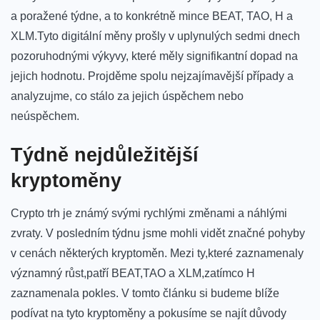
a poražené týdne, a to konkrétně mince BEAT, TAO, H a
XLM.Tyto digitální měny prošly v uplynulých sedmi dnech
pozoruhodnými výkyvy, které měly signifikantní dopad na
jejich hodnotu. Projděme spolu nejzajímavější případy a
analyzujme, co stálo za jejich úspěchem nebo
neúspěchem.
Týdně nejdůležitější
kryptoměny
Crypto trh je známý svými rychlými změnami a náhlými
zvraty. V posledním týdnu jsme mohli vidět značné pohyby
v cenách některých kryptoměn. ‍Mezi ty,které zaznamenaly
významný růst,patří BEAT,TAO a ‌XLM,zatímco H
zaznamenala pokles. V tomto článku si budeme blíže
podívat na tyto kryptoměny a pokusíme se najít důvody