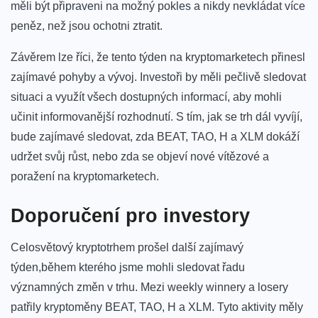
měli být připraveni na ‌možný pokles a nikdy nevkládat více
peněz, než jsou ochotni ztratit.
Závěrem lze říci, že ⁤tento‍ týden na kryptomarketech přinesl
zajímavé pohyby a vývoj. Investoři by měli pečlivě sledovat
situaci a využít všech dostupných informací, aby mohli
učinit informovanější rozhodnutí. S tím, jak se trh dál​ vyvíjí,
bude⁤ zajímavé sledovat, zda BEAT, TAO, H a‌ XLM⁢ dokáží
udržet svůj růst, ‌nebo zda ⁣se objeví nové vítězové a
poražení na ⁢kryptomarketech.
Doporučení pro investory
Celosvětový kryptotrhem prošel další ‌zajímavý
týden,během kterého jsme mohli sledovat řadu
významných změn v trhu. Mezi weekly winnery a losery
patřily kryptoměny‌ BEAT, TAO, H a XLM. Tyto aktivity⁢ měly