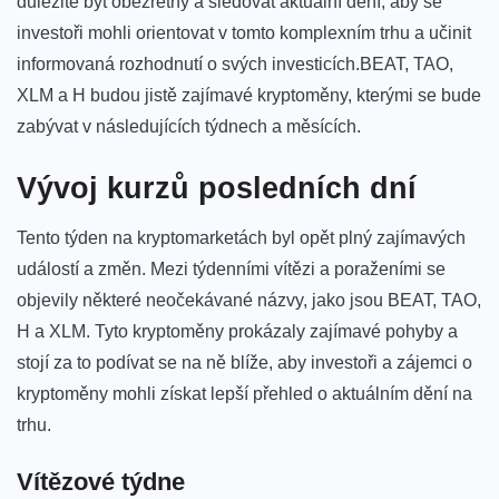
důležité být obezřetný a⁣ sledovat ⁢aktuální dění, aby ‌se
investoři mohli orientovat v tomto komplexním trhu a učinit
informovaná rozhodnutí o svých investicích.BEAT, TAO,
XLM a H​ budou⁤ jistě zajímavé kryptoměny, ⁢kterými se bude
zabývat v následujících týdnech a měsících.
Vývoj kurzů posledních dní
Tento týden‍ na ⁤kryptomarketách byl opět plný ⁤zajímavých
událostí a změn. Mezi týdenními vítězi ⁣a poraženími se
objevily ⁢některé neočekávané názvy, jako jsou BEAT, TAO,
H a XLM. Tyto kryptoměny prokázaly ⁤zajímavé pohyby a
stojí za to podívat se na ně blíže, aby ⁣investoři a zájemci o
kryptoměny mohli získat ⁢lepší přehled o aktuálním dění na
trhu.
Vítězové týdne