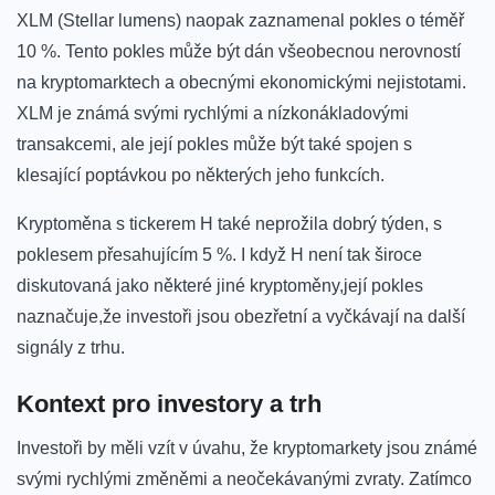
XLM (Stellar lumens) naopak zaznamenal pokles o téměř
10 %. Tento pokles může být dán všeobecnou nerovností
na kryptomarktech a obecnými ekonomickými⁣ nejistotami.
XLM je známá svými rychlými a nízkonákladovými
transakcemi, ale její pokles může ⁤být také spojen s
klesající poptávkou po některých jeho funkcích.
Kryptoměna s tickerem H‍ také neprožila dobrý týden, s
poklesem přesahujícím 5 %.⁣ I když⁢ H není tak široce
diskutovaná jako některé jiné kryptoměny,její pokles
naznačuje,že investoři jsou obezřetní a vyčkávají na ‌další
signály z⁤ trhu.
Kontext pro investory a trh
Investoři by měli vzít v úvahu, že kryptomarkety jsou známé
svými rychlými ⁤změněmi a ⁢neočekávanými zvraty. Zatímco