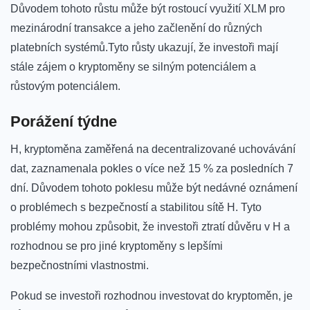
Důvodem tohoto růstu může být rostoucí využití XLM pro
mezinárodní transakce‍ a jeho začlenění do různých
platebních systémů.Tyto růsty ukazují, že investoři mají
stále zájem o kryptoměny ⁣se silným potenciálem a
růstovým potenciálem.
Porážení týdne
H, ​kryptoměna zaměřená na decentralizované uchovávání
dat, zaznamenala pokles o více než 15 ‌% za posledních 7
dní. Důvodem tohoto poklesu ‍může být ⁢nedávné oznámení
o problémech s bezpečností a stabilitou sítě H. ⁢Tyto
problémy mohou způsobit, že⁣ investoři⁤ ztratí důvěru v H​ a
rozhodnou se pro ⁢jiné kryptoměny s lepšími
bezpečnostními vlastnostmi.
Pokud se investoři‍ rozhodnou investovat do kryptoměn, je