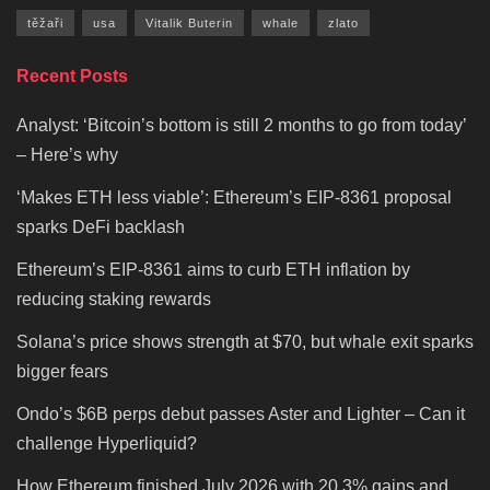
těžaři
usa
Vitalik Buterin
whale
zlato
Recent Posts
Analyst: ‘Bitcoin’s bottom is still 2 months to go from today’
– Here’s why
‘Makes ETH less viable’: Ethereum’s EIP-8361 proposal
sparks DeFi backlash
Ethereum’s EIP-8361 aims to curb ETH inflation by
reducing staking rewards
Solana’s price shows strength at $70, but whale exit sparks
bigger fears
Ondo’s $6B perps debut passes Aster and Lighter – Can it
challenge Hyperliquid?
How Ethereum finished July 2026 with 20.3% gains and