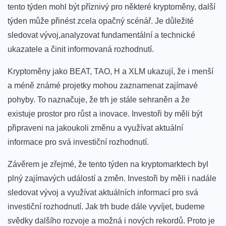
tento týden mohl být příznivý pro některé kryptoměny,​ další
týden může přinést zcela opačný scénář. Je důležité
sledovat vývoj,analyzovat fundamentální a technické
ukazatele a⁤ činit⁣ informovaná rozhodnutí.
Kryptoměny jako BEAT, TAO, H a XLM ukazují, že i menší
a méně známé projetky mohou zaznamenat zajímavé
pohyby. To ‍naznačuje, že trh je stále sehraněn a že
existuje⁤ prostor pro růst a inovace. Investoři by měli být
připraveni na jakoukoli změnu a využívat aktuální
informace pro svá investiční rozhodnutí.
Závěrem je zřejmé, že tento ⁣týden na kryptomarktech byl
plný zajímavých událostí a změn. Investoři by měli i nadále
sledovat vývoj a využívat aktuálních informací⁤ pro svá
investiční rozhodnutí. Jak trh bude dále vyvíjet, budeme
svědky dalšího rozvoje a možná i nových rekordů. Proto je