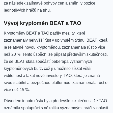
za následek zajímavé pohyby cen a změnily pozice
jednotlivých hráčů​ na trhu.
Vývoj kryptoměn BEAT a TAO
Kryptoměny BEAT a TAO patřily mezi ty, které
zaznamenaly nejvyšší růst v uplynulém týdnu. BEAT, která
je relativně novou kryptoměnou, zaznamenala růst o více
než 20 %. Tento úspěch lze připsat především skutečnosti,
že se BEAT stala součástí beberapa významných
kryptoměnových ⁢burz, což jí umožnilo získat větší
viditelnost a lákat ⁣nové investory. TAO, která je známá
⁣svou stabilní a bezpečnou platformou, zaznamenala růst o
více ‌než⁤ 15 %.
Důvodem tohoto růstu byla ⁢především skutečnost, že TAO
oznámila spolupráci s několika významnými hráči v oblasti