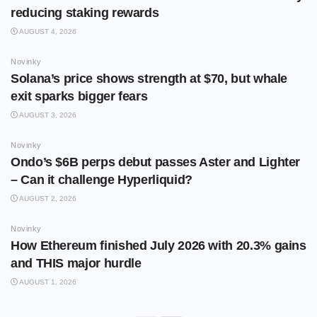
reducing staking rewards
AUGUST 4, 2026
Novinky
Solana’s price shows strength at $70, but whale
exit sparks bigger fears
AUGUST 3, 2026
Novinky
Ondo’s $6B perps debut passes Aster and Lighter
– Can it challenge Hyperliquid?
AUGUST 2, 2026
Novinky
How Ethereum finished July 2026 with 20.3% gains
and THIS major hurdle
AUGUST 1, 2026