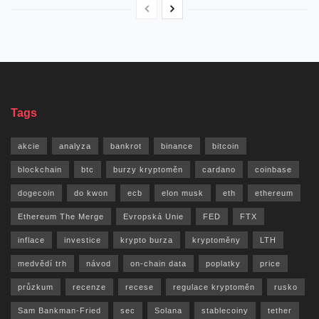
Tags
akcie
analyza
bankrot
binance
bitcoin
blockchain
btc
burzy kryptoměn
cardano
coinbase
dogecoin
do kwon
ecb
elon musk
eth
ethereum
Ethereum The Merge
Evropská Unie
FED
FTX
inflace
investice
krypto burza
kryptoměny
LTH
medvědí trh
návod
on-chain data
poplatky
price
průzkum
recenze
recese
regulace kryptoměn
rusko
Sam Bankman-Fried
sec
Solana
stablecoiny
tether