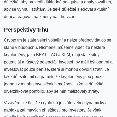
důležité, aby provedli důkladné pesquisa a analyzovali trh,
aby se vyhnuli ztrátám. Je také důležité ⁣sledovat aktuální
dění ⁣a reagovat​ na‌ změny na trhu včas.
Perspektivy trhu
Crypto trh⁣ je stále velmi volatilní a nelze předpovídat,co se
stane ⁢v budoucnu. Nicméně, můžeme vidět, že některé
kryptoměny, jako BEAT, TAO a XLM, mají stále silný⁣
potenciál a růstový potenciál. Investoři by měli být opatrní a
investovat⁤ pouze peníze, které ⁢si mohou dovolit ztratit. Je
také důležité mít na paměti,‍ že ‌kryptoměny jsou pouze​
jednou z mnoha investičních možností a že je důležité
diverzifikovat ‍portfolio, aby se minimalizovaly ztráty.
V ​závěru lze říci, že crypto trh je stále velmi dynamický a
nabídka zajímavých příležitostí pro investory. Je však