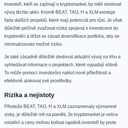
Investoři, kteří se zajímají o kryptomarket, ⁢by měli sledovat
vývoj těchto aktiv.‌ Kromě BEAT, TAO, H a ‍XLM existuje‌
řada dalších⁣ projektů, ⁣které mají potenciál pro růst. Je však
důležité pečlivě zvažovat rizika spojená s‍ investicemi‌ do
kryptoměn a držet se zásad diversifikace ⁢portfolia, aby se
minimalizovalo možné riziko.
Je také zásadně důležité sledovat‌ aktuální vývoj na trhu a
vyhledávat informace ⁤o projektech, které vypadají slibně.
To může pomoci investorům nalézt⁣ nové příležitosti a
efektivně alokovat ⁣své prostředky.
Rizika a nejistoty
Přestože BEAT, TAO, ​H a XLM zaznamenaly významné
zisky, je důležité mít na paměti, ⁤že kryptomarket je velice
volatilní a​ ceny mohou kolísat rapidně.investoři by proto