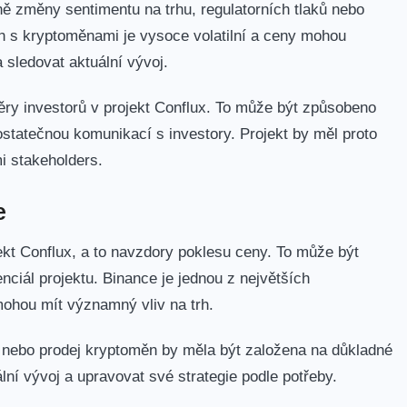
 změny sentimentu na trhu, regulatorních⁢ tlaků nebo
trh s ⁢kryptoměnami je vysoce volatilní a ceny mohou
a sledovat aktuální vývoj.
y investorů v projekt Conflux. To‍ může být způsobeno
tatečnou komunikací s investory. Projekt⁣ by měl ​proto
i⁣ stakeholders.
e
kt Conflux, a to navzdory poklesu ceny. To​ může být
ciál projektu. Binance je jednou z největších
ohou mít významný ⁤vliv na trh.
 ‍nebo prodej kryptoměn by měla být založena na důkladné
lní vývoj a upravovat své strategie podle potřeby.