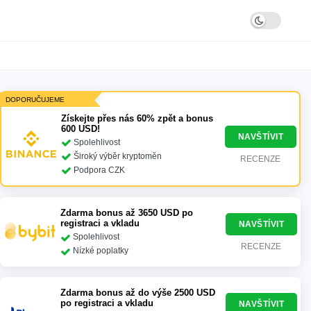
DOPORUČUJEME
Získejte přes nás 60% zpět a bonus
600 USD!
NAVŠTÍVIT
Spolehlivost
Široký výběr kryptoměn
RECENZE
Podpora CZK
Zdarma bonus až 3650 USD po
registraci a vkladu
NAVŠTÍVIT
Spolehlivost
RECENZE
Nízké poplatky
Zdarma bonus až do výše 2500 USD
po registraci a vkladu
NAVŠTÍVIT