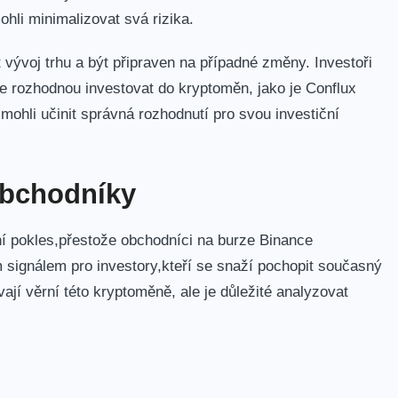
mohli minimalizovat svá rizika.
 vývoj trhu⁣ a být připraven na případné⁢ změny. Investoři
se ⁢rozhodnou investovat do⁤ kryptoměn, ‍jako je Conflux
e mohli učinit správná rozhodnutí pro svou investiční
⁢obchodníky
í pokles,přestože obchodníci na burze Binance
m signálem pro investory,kteří se snaží pochopit současný
ají věrní této kryptoměně, ale je‍ důležité analyzovat