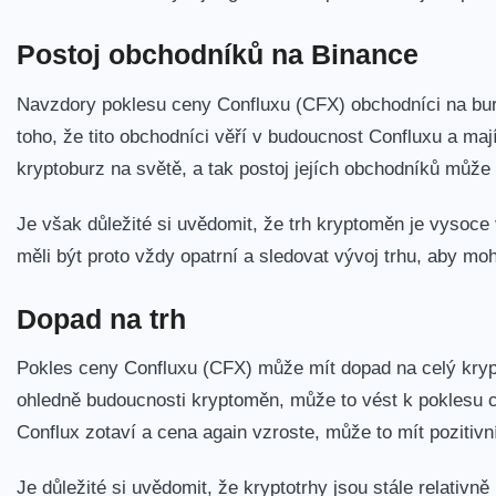
Postoj ⁣obchodníků na Binance
Navzdory poklesu ceny‍ Confluxu (CFX) obchodníci na ‌bu
toho, že tito obchodníci věří v⁢ budoucnost Confluxu ⁤a mají
kryptoburz na světě, a tak postoj jejích ​obchodníků může
Je však důležité si uvědomit, že⁣ trh⁤ kryptoměn je vysoce 
měli být proto vždy opatrní a sledovat vývoj trhu, aby mo
Dopad ​na trh
Pokles ceny Confluxu (CFX) může mít dopad na celý​ krypt
ohledně budoucnosti kryptoměn, ⁣může to ‌vést k poklesu
Conflux zotaví a cena again ‌vzroste, může ⁤to mít pozitivn
Je důležité si uvědomit, že kryptotrhy jsou stále relativn