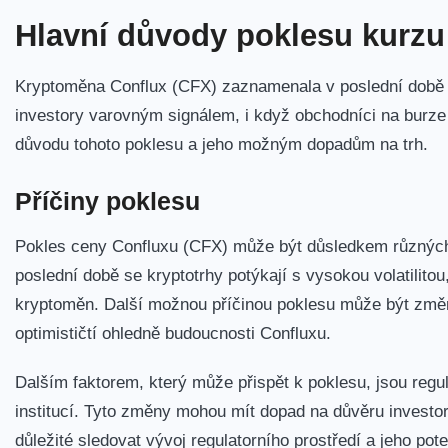
Hlavní důvody poklesu kurzu
Kryptoměna Conflux (CFX) zaznamenala v ⁣poslední době⁣ v
investory varovným signálem, i když obchodníci na burze 
důvodu ‌tohoto poklesu a jeho možným dopadům na trh.
Příčiny poklesu
Pokles ceny ​Confluxu (CFX) může být důsledkem různých 
poslední době‌ se kryptotrhy ​potýkají s vysokou volatilit
kryptoměn. Další možnou příčinou poklesu může být změn
optimističtí ⁢ohledně budoucnosti ⁣Confluxu.
Dalším faktorem, který ​může přispět k poklesu, jsou regu
institucí. Tyto změny mohou mít dopad na ⁤důvěru investor
důležité sledovat vývoj regulatorního prostředí a‍ jeho pot