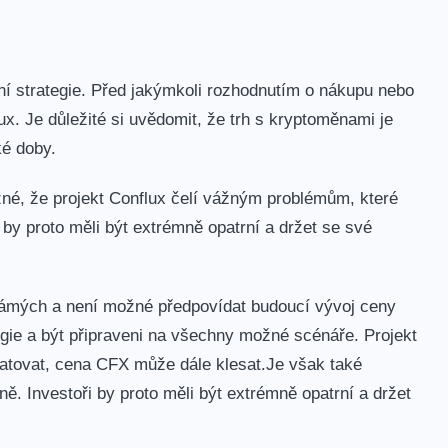
iční ⁤strategie. Před⁣ jakýmkoli rozhodnutím o nákupu nebo
lux. ‌Je⁢ důležité si uvědomit, že trh s kryptoměnami je
ké doby.
né, že projekt Conflux čelí ⁤vážným problémům, ‍které
y‍ proto měli být extrémně opatrní a držet se ⁢své
eznámých ⁤a není možné předpovídat budoucí vývoj ceny
ategie a být připraveni na všechny možné scénáře. Projekt
tovat, cena CFX může​ dále ‌klesat.Je však také
ně.‍ Investoři by proto měli být extrémně opatrní a ‍držet