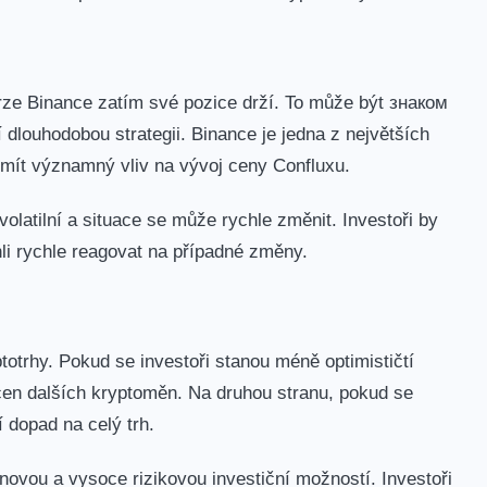
rze Binance zatím své pozice drží. To ⁣může být знаком
 dlouhodobou⁢ strategii. Binance je jedna z největších ​
 mít významný ⁣vliv na⁣ vývoj ceny Confluxu.
volatilní a situace se může rychle⁤ změnit. Investoři by
hli rychle reagovat na případné změny.
otrhy. Pokud ⁤se investoři stanou méně optimističtí
 cen dalších kryptoměn. Na druhou stranu, pokud se
í dopad na celý trh.
ě novou a vysoce rizikovou investiční možností. Investoři