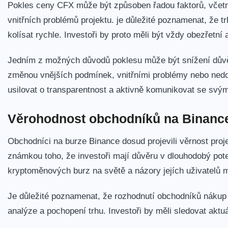
Pokles ceny CFX může ‍být způsoben řadou faktorů, včetně
vnitřních problémů projektu. je důležité ‍poznamenat, že 
kolísat rychle.⁢ Investoři by proto měli být vždy obezřetní 
Jedním z možných důvodů poklesu​ může být snížení důvěr
změnou vnějších podmínek, vnitřními⁢ problémy nebo nedos
usilovat o⁢ transparentnost a aktivně komunikovat se svým
Věrohodnost obchodníků na Binanc
Obchodníci na burze Binance dosud projevili věrnost proje
známkou toho, že investoři mají důvěru v dlouhodobý poten
kryptoměnových burz na světě a ⁤názory jejích uživatelů m
Je důležité poznamenat, že‍ rozhodnutí obchodníků nákup
analýze a pochopení trhu. Investoři by měli sledovat aktuá