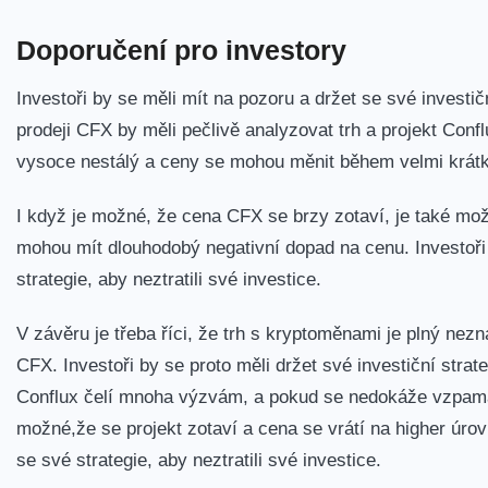
Doporučení pro investory
Investoři by se ‍měli mít‍ na pozoru​ a držet se své invest
prodeji CFX by ⁤měli pečlivě analyzovat‌ trh a ⁤projekt Conf
vysoce nestálý‌ a ceny se mohou měnit během velmi krát
I když je možné, že cena CFX se brzy zotaví, je také mož
mohou mít dlouhodobý negativní dopad na cenu. Investoři b
strategie, aby neztratili své investice.
V závěru je třeba říci, že trh s kryptoměnami je‌ plný n
CFX. Investoři ⁤by se ⁢proto měli držet své investiční ⁤str
Conflux čelí mnoha výzvám, a⁤ pokud ‍se nedokáže vzpama
možné,že se projekt‌ zotaví‍ a cena se vrátí na⁢ higher úrov
se své strategie, aby neztratili své investice.