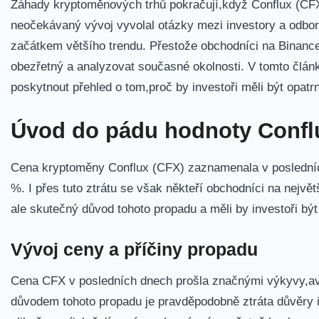
Záhady kryptoměnových trhů pokračují,když Conflux (CF
neočekávaný vývoj ​vyvolal otázky mezi investory⁤ a odbo
začátkem většího trendu. Přestože​ obchodníci na⁤ Binance ⁤s
obezřetný a analyzovat ⁣současné okolnosti. V tomto člá
poskytnout přehled o tom,proč by investoři měli ‌být opatr
Úvod do pádu hodnoty Confl
Cena kryptoměny‍ Conflux (CFX) zaznamenala v posledních 
%. ‌I přes tuto‌ ztrátu se však někteří obchodníci na nejvě
‌ale skutečný důvod tohoto propadu a měli by investoři ⁤být
Vývoj ceny a příčiny propadu
Cena CFX v posledních dnech prošla značnými ⁣výkyvy,avš
důvodem​ tohoto‌ propadu je pravděpodobně ztráta důvěry i