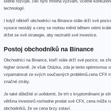
slibně rozvíjel, čelí nyní mnoha výzvám, včetně konkuren
technologií.
I když někteří obchodníci na Binance stále drží své ⁣pozice
vysoce nestálý ⁣a ceny se mohou měnit během velmi krátké 
držet se ‍své strategie, aby neztratili‍ své ‌investice.
Postoj obchodníků na Binance
Obchodníci na Binance, kteří stále drží své pozice,‌ se zře
higher​ úrovně. Je však Otázka, zda je ⁤tento optimismus
vzpamatovat ze svých současných problémů,cena CFX může d
značné ztráty.
Je také důležité si uvědomit, že trh s ‍kryptoměnami je si
většina investorů rozhodne prodat své CFX, cena může rap
obchodníků, že se cena brzy zotaví.