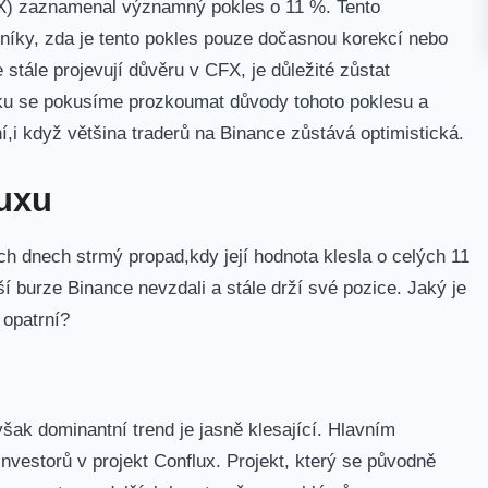
X) zaznamenal významný pokles o 11 %. Tento
rníky, zda je tento pokles pouze dočasnou⁤ korekcí nebo
tále projevují důvěru v ‍CFX,⁣ je důležité‍ zůstat
nku se pokusíme prozkoumat důvody tohoto poklesu a
ní,i když‌ většina traderů na Binance zůstává optimistická.
uxu
dnech strmý propad,kdy její⁢ hodnota klesla ​o celých 11
tší burze Binance nevzdali a stále drží své pozice. Jaký⁣ je
 opatrní?
ak dominantní trend je jasně klesající. Hlavním
nvestorů v projekt Conflux. Projekt, který se původně