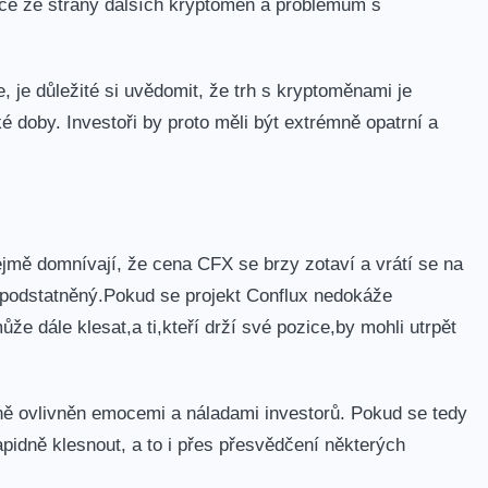
ce ze​ strany dalších kryptoměn a problémům⁣ s
, je důležité si uvědomit, ⁢že trh ⁤s kryptoměnami je
doby.⁣ Investoři by proto ⁢měli být extrémně opatrní a
jmě ‍domnívají, že cena CFX se brzy zotaví a vrátí ⁢se ⁤na
 ⁣opodstatněný.Pokud se projekt Conflux nedokáže
ále ⁢klesat,a ti,kteří⁢ drží ‍své pozice,by mohli utrpět
lně ovlivněn emocemi a náladami investorů. Pokud ‍se ⁣tedy
idně klesnout, ⁤a to i přes přesvědčení některých