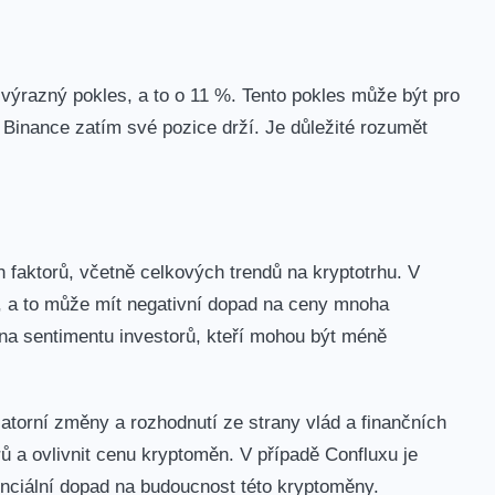
ýrazný pokles, a to o 11 %. Tento⁤ pokles může být pro
Binance zatím své pozice drží. Je důležité⁤ rozumět
faktorů, včetně celkových trendů‌ na kryptotrhu. V
ou, a to ⁢může mít negativní dopad na ceny mnoha
a sentimentu investorů, kteří mohou být méně​
latorní změny a⁤ rozhodnutí ze strany vlád a finančních
ů a ovlivnit cenu kryptoměn. V případě Confluxu je
enciální dopad na budoucnost ⁢této‌ kryptoměny.