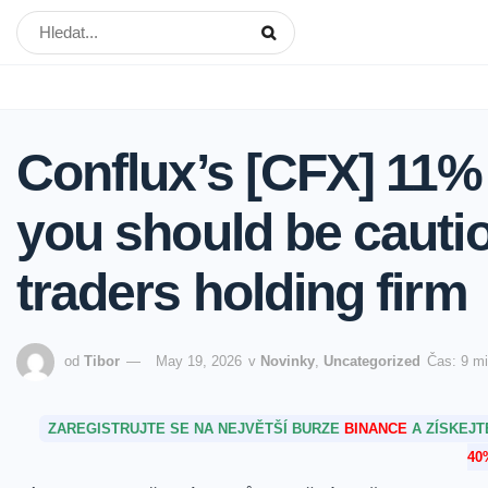
Conflux’s [CFX] 11%
you should be cauti
traders holding firm
od
Tibor
May 19, 2026
v
Novinky
,
Uncategorized
Čas: 9 m
ZAREGISTRUJTE SE NA NEJVĚTŠÍ BURZE
BINANCE
A ZÍSKEJ
40