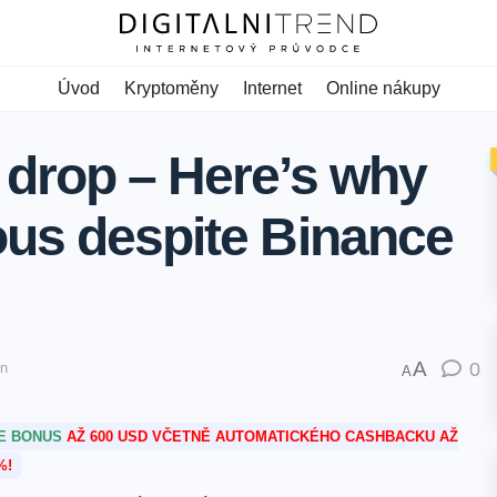
Úvod
Kryptoměny
Internet
Online nákupy
 drop – Here’s why
ous despite Binance
A
0
in
A
TE BONUS
AŽ 600 USD VČETNĚ AUTOMATICKÉHO CASHBACKU AŽ
%!