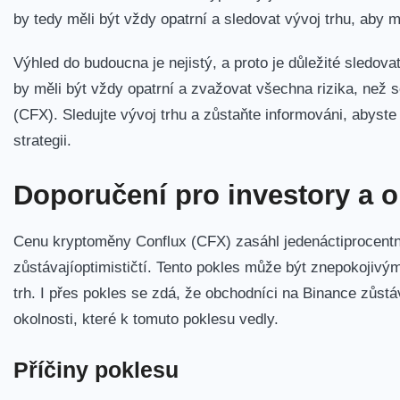
by tedy⁢ měli ⁤být vždy opatrní a sledovat vývoj trhu, aby 
Výhled do budoucna je nejistý, a proto je důležité sledovat
by‌ měli být⁤ vždy opatrní a zvažovat všechna‍ rizika, než 
(CFX).⁤ Sledujte vývoj trhu a⁢ zůstaňte ⁣informováni, abyst
strategii.
Doporučení pro investory‌ a 
Cenu ⁢kryptoměny Conflux (CFX) zasáhl jedenáctiprocentn
zůstávajíoptimističtí. Tento pokles může být znepokojivý
trh. I přes pokles se zdá, že ​obchodníci na Binance zůstáv
okolnosti, které k tomuto poklesu⁢ vedly.
Příčiny poklesu