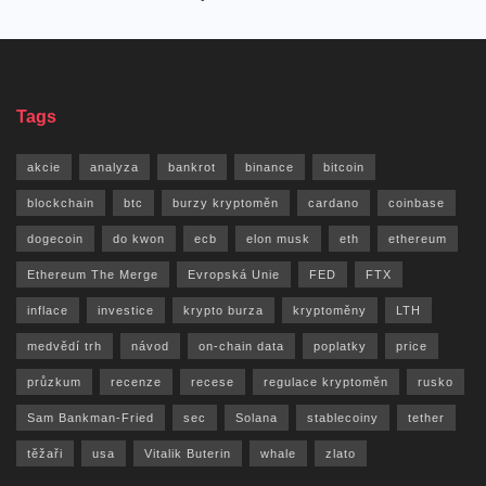
Tags
akcie
analyza
bankrot
binance
bitcoin
blockchain
btc
burzy kryptoměn
cardano
coinbase
dogecoin
do kwon
ecb
elon musk
eth
ethereum
Ethereum The Merge
Evropská Unie
FED
FTX
inflace
investice
krypto burza
kryptoměny
LTH
medvědí trh
návod
on-chain data
poplatky
price
průzkum
recenze
recese
regulace kryptoměn
rusko
Sam Bankman-Fried
sec
Solana
stablecoiny
tether
těžaři
usa
Vitalik Buterin
whale
zlato