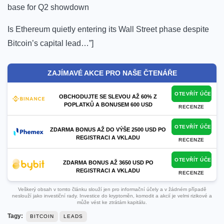
base for Q2 showdown
Is Ethereum quietly entering its Wall Street phase despite
Bitcoin’s capital lead…”]
ZAJÍMAVÉ AKCE PRO NAŠE ČTENÁŘE
OTEVŘÍT ÚČET
OBCHODUJTE SE SLEVOU AŽ 60% Z
POPLATKŮ A BONUSEM 600 USD
RECENZE
OTEVŘÍT ÚČET
ZDARMA BONUS AŽ DO VÝŠE 2500 USD PO
REGISTRACI A VKLADU
RECENZE
OTEVŘÍT ÚČET
ZDARMA BONUS AŽ 3650 USD PO
REGISTRACI A VKLADU
RECENZE
Veškerý obsah v tomto článku slouží jen pro informační účely a v žádném případě
neslouží jako investiční rady. Investice do kryptoměn, komodit a akcií je velmi rizikové a
může vést ke ztrátám kapitálu.
Tagy:
BITCOIN
LEADS