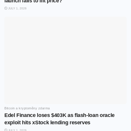
launch fails to lift price?
JULY 1, 2026
Bitcoin a kryptoměny zdarma
Edel Finance loses $403K as flash-loan oracle
exploit hits xStock lending reserves
JULY 1, 2026