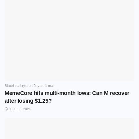
Bitcoin a kryptoměny zdarma
MemeCore hits multi-month lows: Can M recover
after losing $1.25?
JUNE 30, 2026