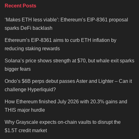
Recent Posts
‘Makes ETH less viable’: Ethereum’s EIP-8361 proposal
sparks DeFi backlash
Ethereum’s EIP-8361 aims to curb ETH inflation by
reducing staking rewards
Solana’s price shows strength at $70, but whale exit sparks
bigger fears
Ondo’s $6B perps debut passes Aster and Lighter – Can it
challenge Hyperliquid?
How Ethereum finished July 2026 with 20.3% gains and
THIS major hurdle
Why Grayscale expects on-chain vaults to disrupt the
$1.5T credit market