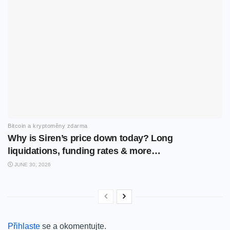
Bitcoin a kryptoměny zdarma
Why is Siren’s price down today? Long
liquidations, funding rates & more…
JUNE 30, 2026
Přihlaste
se a okomentujte.