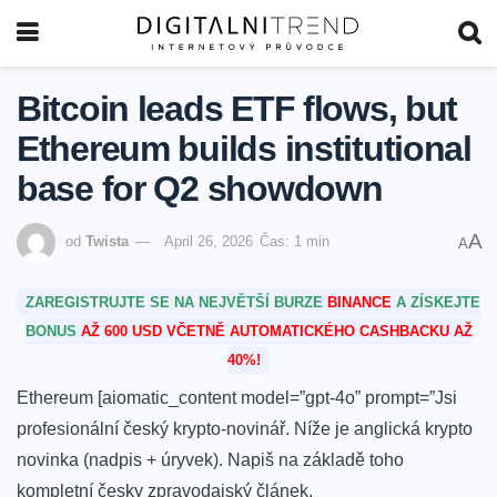
Bitcoin leads ETF flows, but
Ethereum builds institutional
base for Q2 showdown
A
od
Twista
April 26, 2026
Čas: 1 min
A
ZAREGISTRUJTE SE NA NEJVĚTŠÍ BURZE
BINANCE
A ZÍSKEJTE
BONUS
AŽ 600 USD VČETNĚ AUTOMATICKÉHO CASHBACKU AŽ
40%!
Ethereum [aiomatic_content model=”gpt-4o” prompt=”Jsi
profesionální český krypto-novinář. Níže je anglická krypto
novinka (nadpis + úryvek). Napiš na základě toho
kompletní česky zpravodajský článek.