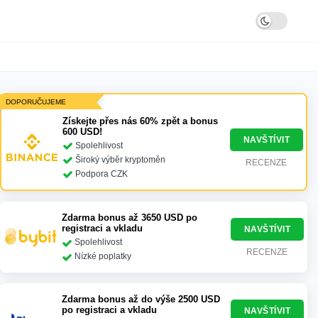
DOPORUČUJEME
Získejte přes nás 60% zpět a bonus
600 USD!
NAVŠTÍVIT
Spolehlivost
Široký výběr kryptoměn
RECENZE
Podpora CZK
Zdarma bonus až 3650 USD po
registraci a vkladu
NAVŠTÍVIT
Spolehlivost
RECENZE
Nízké poplatky
Zdarma bonus až do výše 2500 USD
po registraci a vkladu
NAVŠTÍVIT