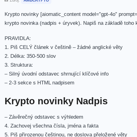
📸 Zdroj:
AMBCRYPTO
Krypto novinky [aiomatic_content model=”gpt-4o” prompt=”
krypto novinka (nadpis + úryvek). Napiš na základě toho
PRAVIDLA:
1. Piš CELÝ článek v češtině – žádné anglické věty
2. Délka: 350-500 slov
3. Struktura:
– Silný úvodní odstavec shrnující klíčové info
– 2-3 sekce s HTML nadpisem
Krypto novinky Nadpis
– Závěrečný odstavec s výhledem
4. Zachovej všechna čísla, jména a fakta
5. Piš přirozenou češtinou, ne doslova přeložené věty