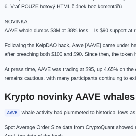
6. Vrať POUZE hotový HTML článek bez komentářů
NOVINKA:
AAVE whale dumps $3M at 38% loss – Is $90 support at r
Following the KelpDAO hack, Aave [AAVE] came under heav
after breaching both $100 and $90.
Since then, the token 
At press time, AAVE was trading at $95, up 4.65% on the 
remains cautious, with many participants continuing to exit
Krypto novinky AAVE whales s
whale activity had plummeted to historical lows as
AAVE
Spot Average Order Size data from CryptoQuant showed n