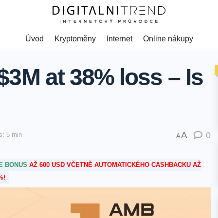
Úvod
Kryptoměny
Internet
Online nákupy
3M at 38% loss – Is
A
0
s: 5 min
A
TE BONUS
AŽ 600 USD VČETNĚ AUTOMATICKÉHO CASHBACKU AŽ
%!