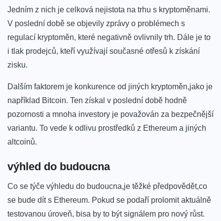
Jedním z ‌nich je ‌celková nejistota na trhu s kryptoměnami.
⁣V poslední ‌době se objevily zprávy o problémech s
regulací kryptoměn, které negativně ovlivnily trh. Dále je to
i tlak prodejců, kteří využívají současné otřesů​ k získání
zisku.
Dalším faktorem je konkurence od jiných kryptoměn,jako je
například Bitcoin. Ten získal⁣ v poslední⁤ době hodně
pozornosti a mnoha investory je‍ považován za bezpečnější
variantu. To vede k odlivu prostředků z Ethereum a jiných
altcoinů.
výhled do‍ budoucna
Co se ​týče výhledu do budoucna,je těžké předpovědět,co
se bude dít s⁤ Ethereum. Pokud se podaří prolomit aktuálně
testovanou úroveň, bisa by to být signálem ⁣pro nový růst.​