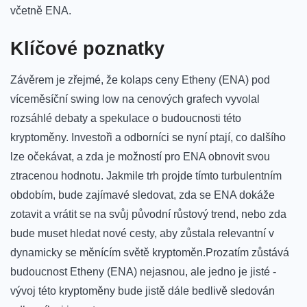
včetně​ ENA.
Klíčové poznatky
Závěrem je zřejmé, že‍ kolaps ceny Etheny‍ (ENA) pod
víceměsíční swing low na cenových grafech vyvolal
rozsáhlé debaty a spekulace o budoucnosti této
kryptoměny. Investoři a odborníci se nyní ptají, co dalšího
lze očekávat, a zda je⁤ možností pro ENA obnovit ​svou
ztracenou⁣ hodnotu. Jakmile trh projde tímto turbulentním
obdobím, bude zajímavé sledovat, zda se ‍ENA dokáže
zotavit a vrátit⁢ se ​na svůj původní růstový trend, nebo zda
bude muset hledat ⁤nové cesty, aby zůstala relevantní v
dynamicky se měnícím světě kryptoměn.Prozatím zůstává
⁤budoucnost ​Etheny (ENA) nejasnou, ale jedno je jisté -‍
vývoj této kryptoměny bude jistě dále bedlivě sledován