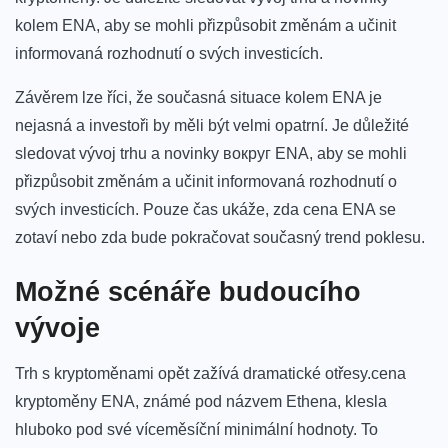
kolem ENA, aby se mohli‌ přizpůsobit změnám‌ a učinit
informovaná rozhodnutí o svých investicích.
Závěrem lze ‍říci, že současná situace kolem ENA je
nejasná‌ a⁤ investoři by měli být velmi opatrní. Je důležité
sledovat vývoj trhu a novinky вокруг ENA, aby se mohli
přizpůsobit změnám a učinit informovaná rozhodnutí ⁣o
svých investicích. Pouze čas ukáže, zda cena ENA se
zotaví nebo zda bude pokračovat současný trend poklesu.
Možné scénáře budoucího
vývoje
Trh s kryptoměnami opět zažívá dramatické otřesy.cena
kryptoměny ENA, známé pod názvem Ethena, klesla
‌hluboko pod své víceměsíční minimální hodnoty. To