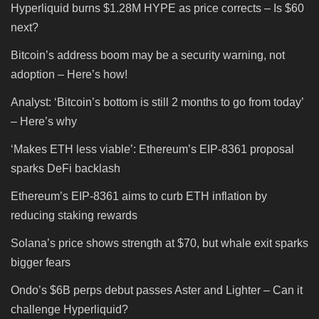
Hyperliquid burns $1.28M HYPE as price corrects – Is $60
next?
Bitcoin’s address boom may be a security warning, not
adoption – Here’s how!
Analyst: ‘Bitcoin’s bottom is still 2 months to go from today’
– Here’s why
‘Makes ETH less viable’: Ethereum’s EIP-8361 proposal
sparks DeFi backlash
Ethereum’s EIP-8361 aims to curb ETH inflation by
reducing staking rewards
Solana’s price shows strength at $70, but whale exit sparks
bigger fears
Ondo’s $6B perps debut passes Aster and Lighter – Can it
challenge Hyperliquid?