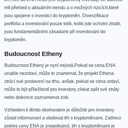
mít přehled o aktuálním trendu​ a o možných rizicích,které
jsou spojene s investicí do kryptoměn. Diverzifikace
portfolia​ a⁤ investování pouze ⁣tolik, kolik jste ochotni ztratit,
jsou ⁢fundamentálními zásadami při investování do
kryptoměn.
Budoucnost Etheny
Budoucnost Etheny je nyní nejistá.Pokud se cena ENA
unable nezotaví, může to znamenat, že projekt ⁢Ethena
ztrácí své postavení na trhu.⁢ avšak, pokud se⁣ cena ​zotaví,
může to být příležitostí pro investory získat zpět své ztráty
nebo dokonce zaznamenat zisk.
Vzhledem k těmto⁤ okolnostem je důležité pro investory
zůstat informovaní a sledovat trh ⁣s kryptoměnami. Zatímco
pokles ceny ENA je znepokojivý, trh s kryptoměnami je