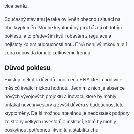
více peněz.
Současný stav trhu je také ovlivněn obecnou situací​ na
trhu kryptoměn. Mnohé kryptoměny procházejí obdobím
poklesu, a to⁤ především kvůli obavám z regulace a
nejistoty kolem budoucnosti trhu. ENA není výjimkou a její
cena odpovídá tomuto celkovému‍ trendu.
Důvod poklesu
Existuje několik důvodů, proč cena ENA klesla pod více
měsíců trvající nízkou hodnotu. Jedním z nich je absence
nových vývojových projektů ‌a inovací, které ​by‍ mohly
přilákat nové investory a ⁤zvýšit důvěru v budoucnost této
kryptoměny. Další možnou причinou je nedostatek podpory
ze strany ‌velkých investorů a ⁢institucí, které by mohly
poskytnout potřebnou likviditu a stabilitu trhu.