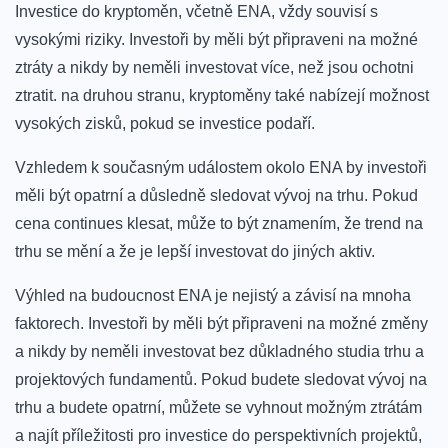
Investice do‌ kryptoměn, včetně ENA, vždy souvisí s
vysokými‍ riziky. Investoři by měli být připraveni na možné
ztráty a ⁢nikdy ⁢by neměli investovat více, než jsou‍ ochotni‌
ztratit. na druhou stranu, kryptoměny také nabízejí možnost
vysokých zisků, pokud se investice podaří.
Vzhledem k současným událostem okolo ENA by investoři
měli být opatrní a důsledně sledovat vývoj na trhu. Pokud
cena continues klesat, může to být znamením, že trend na
trhu⁣ se mění a že je lepší investovat do jiných aktiv.
Výhled na budoucnost ENA je nejistý a⁣ závisí na mnoha
faktorech. Investoři by měli být připraveni na možné změny
a nikdy by neměli investovat bez důkladného studia trhu a
projektových fundamentů.⁣ Pokud budete sledovat vývoj na
trhu a budete opatrní, můžete se ‍vyhnout možným ztrátám‌
a najít příležitosti pro investice‌ do perspektivních projektů,