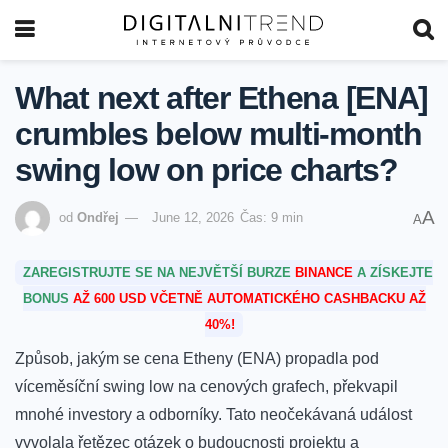
What next after Ethena [ENA]
crumbles below multi-month
swing low on price charts?
A
od
Ondřej
June 12, 2026
Čas: 9 min
A
ZAREGISTRUJTE SE NA NEJVĚTŠÍ BURZE
BINANCE
A ZÍSKEJTE
BONUS
AŽ 600 USD VČETNĚ AUTOMATICKÉHO CASHBACKU AŽ
40%!
Způsob, jakým se cena Etheny⁢ (ENA) propadla pod
víceměsíční swing low na cenových grafech, překvapil
mnohé investory a odborníky.⁢ Tato neočekávaná událost
vyvolala řetězec⁤ otázek o‌ budoucnosti projektu a