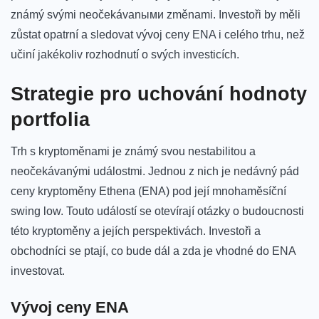
známý svými neočekávanыми změnami. Investoři by měli
zůstat opatrní a sledovat vývoj ceny ​ENA i celého⁣ trhu, než
učiní jakékoliv rozhodnutí o svých investicích.
Strategie pro uchování hodnoty
portfolia
Trh s kryptoměnami je známý svou nestabilitou a
neočekávanými událostmi. ⁢Jednou z ​nich je nedávný pád
ceny kryptoměny Ethena (ENA) pod její mnohaměsíční
swing low. ⁤Touto⁤ událostí se otevírají otázky o budoucnosti ​
této kryptoměny a ​jejích perspektivách. Investoři a
obchodníci se ptají, co⁢ bude dál a zda ⁢je vhodné ​do ENA
investovat.
Vývoj ceny⁣ ENA