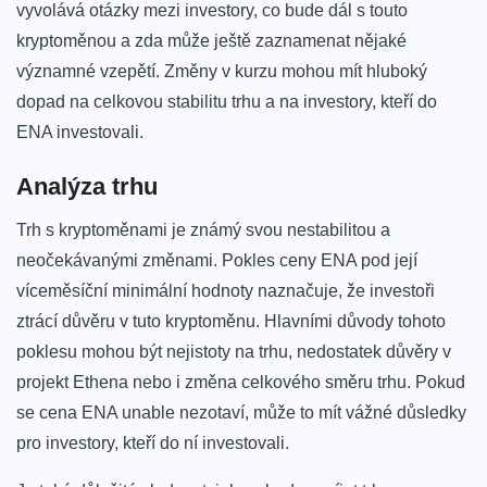
vyvolává otázky mezi investory,⁣ co bude dál s touto
kryptoměnou a zda může ještě zaznamenat nějaké
významné vzepětí. Změny v kurzu mohou mít hluboký
⁤dopad na celkovou stabilitu ‍trhu a na investory, kteří‍ do
ENA investovali.
Analýza trhu
Trh ⁢s kryptoměnami je známý svou nestabilitou a
neočekávanými změnami. Pokles ceny ENA pod její
víceměsíční minimální‍ hodnoty naznačuje,‍ že investoři
ztrácí důvěru v tuto kryptoměnu. Hlavními důvody⁤ tohoto
poklesu mohou být nejistoty na trhu, nedostatek důvěry v ​
projekt Ethena nebo⁢ i ​změna celkového směru trhu. Pokud
se cena ENA unable nezotaví, může to mít vážné důsledky
pro investory, kteří do ní investovali.