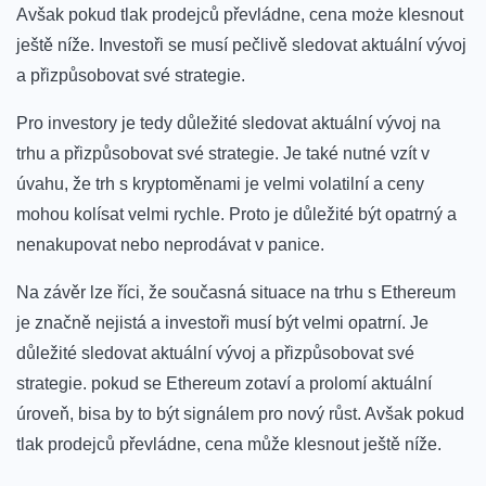
Avšak pokud tlak prodejců převládne, cena może klesnout
ještě níže. Investoři se ⁤musí pečlivě sledovat aktuální vývoj
a přizpůsobovat své strategie.
Pro investory je tedy důležité ⁢sledovat aktuální vývoj na
trhu a přizpůsobovat své strategie. Je také nutné vzít v
úvahu, že trh s ⁣kryptoměnami je velmi volatilní a ceny
mohou kolísat velmi rychle. ‍Proto je důležité být opatrný a
nenakupovat nebo ​neprodávat v panice.
Na závěr lze⁤ říci, že současná situace na trhu s Ethereum
je značně nejistá a investoři musí být velmi opatrní.⁤ Je‌
důležité sledovat aktuální vývoj a⁣ přizpůsobovat své
strategie. pokud se Ethereum zotaví a ‍prolomí aktuální
úroveň,​ bisa by to ⁢být signálem pro nový růst. Avšak pokud
tlak prodejců převládne, cena může klesnout ještě níže.