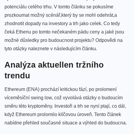
potenciálu celého trhu. V tomto článku se pokusíme
prozkoumat možný scénář,který by⁤ se ​mohl odehrát,a⁢
zhodnotit dopady na investory a ⁣trh jako ‍celek. Co tedy
⁤čeká Ethenu po tomto nečekaném pádu ceny a jaké jsou
možné důsledky pro budoucnost projektu? Odpovědi ⁣na
tyto otázky naleznete v následujícím článku.
Analýza aktuellen tržního⁤
trendu
Ethereum (ENA)‌ prochází kritickou fází, po prolomení
víceměsíční swing low, což vyvolává otázky o budoucím
směru této kryptoměny. Investoři a trh se nyní ptají, co dál,
když Ethereum prolomilo klíčovou úroveň. Tento článek
nabídne přehled současné‍ situace a výhled ⁤do⁣ budoucna.