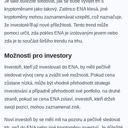
Je také důležité sledovat, jak se bude ⁤vyvíjet trh s
kryptoměnami jako takový. Zatímco ENA klesá, jiné
kryptoměny mohou zaznamenávat vzepětí, což naznačuje,
že investoré寻ají nové příležitosti. Tento trend může
‍pomoci‍ určit, zda pokles ENA je izolovaným jevem ​nebo
zda je to součást širšího trendu na⁣ trhu.
Možnosti pro ⁢investory
Investoři, kteří již⁤ investovali do ENA, ​by měli pečlivě
sledovat vývoj ceny a zvážit své možnosti. Pokud cena
zůstane nízká, může ‌být vhodné přehodnotit strategii
investování a případně přehodnotit své portfolio. na‌ druhé⁣
straně, pokud se cena ENA zotaví, investoři, kteří drželi
swojí pozici, mohou zaznamenat zisk.
Noví investoři by se ⁢měli mít na⁤ pozoru a pečlivě sledovat
trh, než do ENA nebo jiné kryptoměny investují. Je důležité