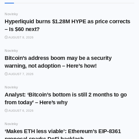
Novinky
Hyperliquid burns $1.28M HYPE as price corrects
– Is $60 next?
AUGUST 8, 2026
Novinky
Bitcoin’s address boom may be a security
warning, not adoption – Here’s how!
AUGUST 7, 2026
Novinky
Analyst: ‘Bitcoin’s bottom is still 2 months to go
from today’ – Here’s why
AUGUST 6, 2026
Novinky
‘Makes ETH less viable’: Ethereum’s EIP-8361
proposal sparks DeFi backlash