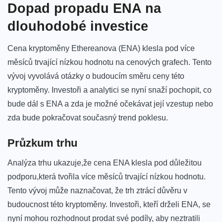
Dopad propadu ENA na
dlouhodobé investice
Cena kryptoměny Ethereanova (ENA) klesla pod více
měsíců trvající nízkou hodnotu na cenových grafech. Tento
vývoj vyvolává otázky o​ budoucím směru ceny této
kryptoměny. Investoři a analytici‌ se nyní snaží pochopit, co
bude‌ dál s ENA a zda‍ je možné očekávat její ‍vzestup nebo
zda bude pokračovat současný trend poklesu.
Průzkum trhu
Analýza trhu ukazuje,že cena ENA klesla pod důležitou
podporu,která tvořila více měsíců⁢ trvající nízkou hodnotu.⁣
Tento vývoj může naznačovat, že ‌trh ztrácí důvěru v
budoucnost této kryptoměny. Investoři,‌ kteří drželi ENA, se
nyní mohou rozhodnout prodat ‌své podíly, aby ⁣neztratili