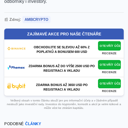
odborníky i investory.
📰
Zdroj:
AMBCRYPTO
ZAJÍMAVÉ AKCE PRO NAŠE ČTENÁŘE
OTEVŘÍT ÚČET
OBCHODUJTE SE SLEVOU AŽ 60% Z
POPLATKŮ A BONUSEM 600 USD
RECENZE
OTEVŘÍT ÚČET
ZDARMA BONUS AŽ DO VÝŠE 2500 USD PO
REGISTRACI A VKLADU
RECENZE
OTEVŘÍT ÚČET
ZDARMA BONUS AŽ 3650 USD PO
REGISTRACI A VKLADU
RECENZE
Veškerý obsah v tomto článku slouží jen pro informační účely a v žádném případě
neslouží jako investiční rady. Investice do kryptoměn, komodit a akcií je velmi rizikové a
může vést ke ztrátám kapitálu.
PODOBNÉ
ČLÁNKY