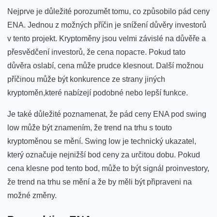
Nejprve je důležité porozumět ​tomu, co způsobilo pád ceny
ENA. Jednou z možných příčin je snížení důvěry investorů
v tento projekt. Kryptoměny jsou velmi závislé⁢ na důvěře a
přesvědčení investorů, že ‍cena порастe. Pokud tato
důvěra oslabí, cena​ může ‌prudce klesnout. Další možnou
příčinou může být konkurence ze strany jiných
kryptoměn,které ‍nabízejí podobné⁢ nebo lepší funkce.
Je také důležité poznamenat, že pád ceny ENA pod swing
low může být znamením, že trend na trhu s touto
kryptoměnou se mění. Swing low je technický ukazatel,
který označuje nejnižší bod ceny za určitou dobu. Pokud
cena klesne pod tento bod, může to být signál proinvestory,
že trend na⁤ trhu se mění a že by měli ​být připraveni na
možné změny.