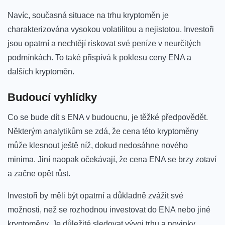
Navíc, současná situace na trhu‌ kryptoměn je
⁢charakterizována vysokou volatilitou a nejistotou. Investoři​
jsou opatrní a nechtějí riskovat své peníze v neurčitých
podmínkách. To také přispívá k poklesu ⁤ceny ENA a
dalších kryptoměn.
Budoucí vyhlídky
Co se bude ⁤dít s ENA v budoucnu, je těžké předpovědět.
Některým ‌analytikům ⁤se zdá, že cena této kryptoměny
může klesnout ještě níž, dokud nedosáhne nového
minima. Jiní naopak očekávají, že cena ENA se brzy zotaví
a začne opět růst.
Investoři by měli být opatrní a důkladně zvážit své
možnosti,‍ než se rozhodnou⁣ investovat do ENA nebo jiné
kryptoměny. Je důležité sledovat vývoj ⁤trhu a novinky