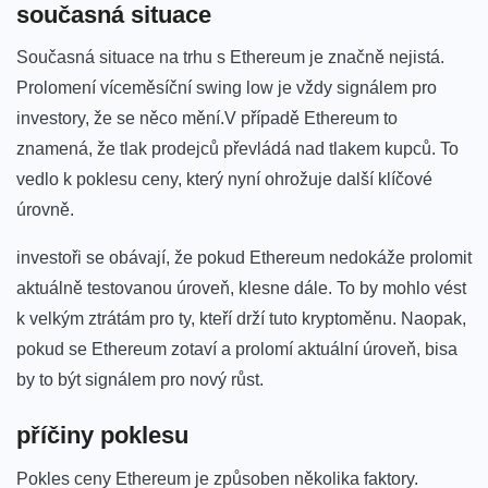
současná situace
Současná situace na⁢ trhu‌ s Ethereum je značně ⁢nejistá.
Prolomení víceměsíční swing low je vždy signálem pro
investory, že ⁤se něco mění.V případě Ethereum to​
znamená, že tlak prodejců převládá nad tlakem kupců. To
vedlo k ‍poklesu ceny, který ⁢nyní ohrožuje další klíčové
úrovně.
investoři se obávají, že pokud​ Ethereum nedokáže⁣ prolomit
aktuálně testovanou ‌úroveň, klesne dále.⁢ To by mohlo vést
k velkým‌ ztrátám pro ty, kteří drží tuto kryptoměnu. Naopak,
pokud se Ethereum zotaví a prolomí aktuální úroveň,⁤ bisa
by to být signálem pro nový růst.
příčiny poklesu
Pokles ceny Ethereum je způsoben ⁤několika faktory.