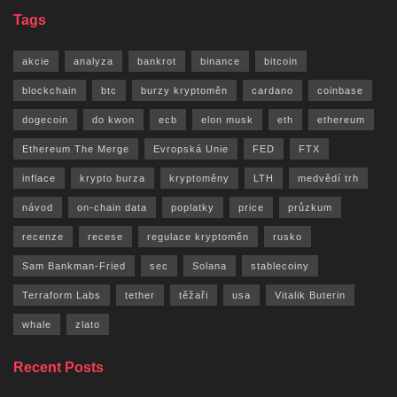
Tags
akcie
analyza
bankrot
binance
bitcoin
blockchain
btc
burzy kryptoměn
cardano
coinbase
dogecoin
do kwon
ecb
elon musk
eth
ethereum
Ethereum The Merge
Evropská Unie
FED
FTX
inflace
krypto burza
kryptoměny
LTH
medvědí trh
návod
on-chain data
poplatky
price
průzkum
recenze
recese
regulace kryptoměn
rusko
Sam Bankman-Fried
sec
Solana
stablecoiny
Terraform Labs
tether
těžaři
usa
Vitalik Buterin
whale
zlato
Recent Posts