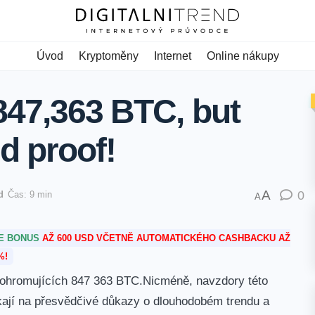
Úvod
Kryptoměny
Internet
Online nákupy
847,363 BTC, but
ed proof!
A
0
d
Čas: 9 min
A
TE BONUS
AŽ 600 USD VČETNĚ AUTOMATICKÉHO CASHBACKU AŽ
%!
ží ohromujících 847 363 BTC.Nicméně, navzdory této
ekají na přesvědčivé důkazy⁢ o dlouhodobém trendu a