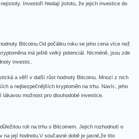
jistoty. Investoři hledají jistotu,⁢ že jejich investice do
‌hodnoty Bitcoinu.Od počátku roku se jeho cena více než
 kryptoměna má ještě velký potenciál. Nicméně, jsou⁢ zde
dnoty investic.
stická a věří​ v další ⁣růst hodnoty Bitcoinu. Mnozí z nich
ějších a nejbezpečnějších kryptoměn na trhu. ⁤Navíc,‍ jeho
 lákavou možnost pro ‍dlouhodobé​ investice.
 důležitou roli na trhu s Bitcoinem. Jejich rozhodnutí o
 na její hodnotu.V současné době je jasné,že tito