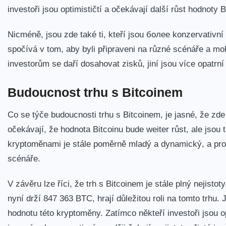
investoři jsou optimističtí a očekávají další⁢ růst hodnoty B
Nicméně, jsou⁢ zde také ti,⁢ kteří jsou более konzervativní 
spočívá v tom, aby byli připraveni na různé scénáře a mo
investorům se daří dosahovat zisků, jiní jsou více opatrní a 
Budoucnost trhu s Bitcoinem
Co se‌ týče budoucnosti trhu s​ Bitcoinem, je jasné, že zde
očekávají, že hodnota Bitcoinu bude weiter růst, ale⁢ jsou 
kryptoměnami je stále poměrně mladý a dynamický, a proto
scénáře.
V závěru lze říci, že trh s Bitcoinem je stále plný nejistoty
‍nyní drží ⁢847 363 BTC, hrají ​důležitou roli na tomto trhu
hodnotu ⁢této kryptoměny. ⁢Zatímco někteří investoři‍ jsou op