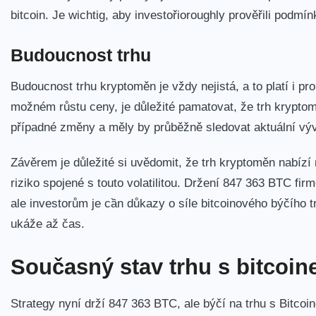
bitcoin. Je wichtig, aby investořioroughly prověřili podmín
Budoucnost trhu
Budoucnost trhu kryptoměn je vždy nejistá, a to platí i pr
možném růstu ceny, je důležité pamatovat, že trh ‍kryptoměn
případné změny a ‌měly by průběžně sledovat aktuální výv
Závěrem je důležité si uvědomit, že trh kryptoměn nabízí m
riziko spojené s touto volatilitou. Držení 847 363 BTC fi
ale investorům je ​cần důkazy o ‍síle⁢ bitcoinového býčího⁤
ukáže až čas.
Současný stav trhu ​s‍ bitcoi
Strategy nyní drží 847 363 BTC, ale býčí na trhu s Bitcoin