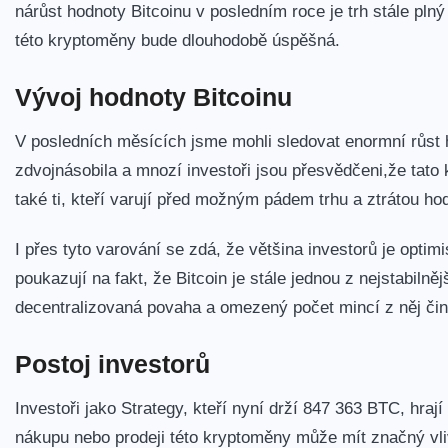
nárůst hodnoty Bitcoinu v posledním roce je trh stále plný ⁣ne
této​ kryptoměny bude dlouhodobě úspěšná.
Vývoj hodnoty Bitcoinu
V posledních měsících jsme mohli sledovat enormní​ růst 
zdvojnásobila a mnozí⁤ investoři jsou přesvědčeni,že tato
také ti, kteří varují před možným pádem trhu‌ a ztrátou ho
I přes tyto varování se zdá, že většina investorů je‍ optimi
poukazují na‍ fakt, že Bitcoin je stále jednou z nejstabiln
decentralizovaná povaha a omezený počet‌ mincí z něj činí
Postoj investorů
Investoři jako Strategy, ‍kteří nyní drží 847 ⁤363 BTC, hrají
nákupu nebo prodeji této kryptoměny může mít značný vliv