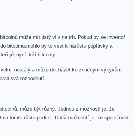
bitcoinů může mít jistý vliv na trh. Pokud by se investoři
t do bitcoinu,mohlo by to vést k nárůstu poptávky a
í již nyní ​drží bitcoiny.
e velmi‍ nestálý a může docházet⁣ ke značným výkyvům.‌
ovali⁤ svá rozhodnutí.
 bitcoinů, může být různý. Jednou z možností je, že
t na tomto růstu podílet. Další možností je, že společnost