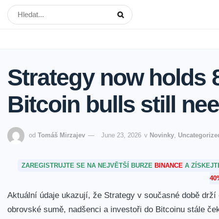
Strategy now holds 
Bitcoin bulls still ne
od
Tomáš Mirzajev
June 23, 2026
v
Novinky
,
Uncategorize
ZAREGISTRUJTE SE NA NEJVĚTŠÍ BURZE
BINANCE
A ZÍSKEJ
40
Aktuální údaje ukazují, ​že Strategy v současné době dr
obrovské sumě, nadšenci a investoři do Bitcoinu⁢ stále č