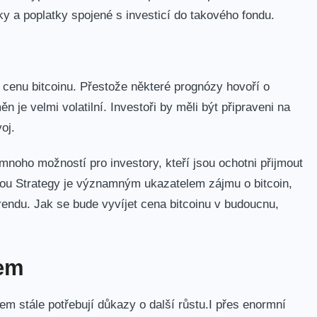
ky a poplatky spojené s investicí do takového ⁤fondu.
o cenu bitcoinu. Přestože některé‍ prognózy hovoří o
 je velmi volatilní. Investoři by měli být připraveni na
oj.
noho možností ‌pro​ investory, kteří jsou ochotni přijmout
rmou Strategy je významným ​ukazatelem zájmu o bitcoin,⁢
 trendu. Jak se bude ⁢vyvíjet cena bitcoinu v budoucnu,
nem
em stále potřebují⁤ důkazy o další ⁤růstu.I přes enormní