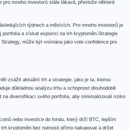
 pro mnoho investorů stále lákavá, přestože ⁢některé‍
⁢následujících týdnech ‍a měsících. Pro mnoho investorů je
j portfolia a získat expozici na trh kryptoměn.Strategie
 Strategy, ⁢může být ‍vnímána jako vote confidence pro
ěli zvážit aktuální trh a strategie,‌ jako je ta, kterou
aduje⁤ důkladnou analýzu trhu a schopnost dlouhodobě
na diversifikaci svého portfolia, aby minimalizovali riziko
inů nebo ⁤investice do fondu, který drží BTC, lepším
 trh kryptoměn bez ​nutnosti přímo ⁣nakupovat a držet