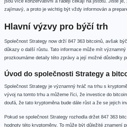
jsou více konzervativní a raději čekají na jistotu. ⁤Jisté 
‍zajímavý, ⁤a‍ proto je wichtig být vždy informován a prepa
Hlavní ⁢výzvy pro býčí trh
Společnost Strategy now drží 847 363 bitcoinů, avšak býč
důkazy o další růstu. Tato informace může mít⁢ významný d
prozkoumáme detaily této zprávy a její možné důsledky pr
Úvod do společnosti Strategy a bitc
Společnost Strategy ⁣je významný hráč na trhu s kryptomě
vývoj na tomto ⁤trhu ‍a můžeme říci, že investice do bitco
doufá, že tato ‍kryptoměna bude dále růst a že se jejich inv
Pokud se ⁣společnost Strategy rozhodla držet 847 363 bit
hodnoty této kryptoměny. To může být ⁣důležité znamení pro