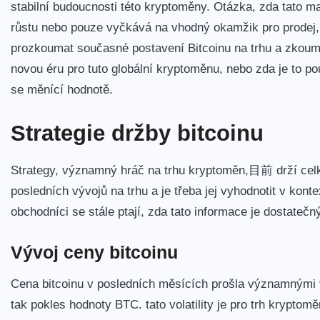
stabilní budoucnosti této kryptoměny. Otázka,‌ zda tato m
růstu⁣ nebo pouze vyčkává na vhodný okamžik pro prodej, 
⁤prozkoumat současné postavení Bitcoinu na trhu a zkoumat
novou éru pro tuto globální⁢ kryptoměnu, nebo zda je to p
se měnící hodnotě.
Strategie držby ‌bitcoinu
Strategy, významný hráč na ⁣trhu kryptoměn,目前 drží cel
posledních vývojů na trhu a je třeba jej vyhodnotit v konte
obchodníci se stále ptají, zda tato informace je dostateč
Vývoj ceny bitcoinu
Cena bitcoinu v posledních měsících prošla významnými ‍v
tak ​pokles hodnoty BTC. tato volatility je pro trh krypto