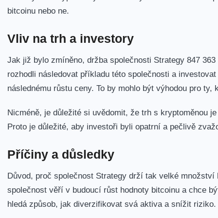
bitcoinu nebo ne.
Vliv ⁣na trh a⁤ investory
Jak již bylo zmíněno, držba společnosti Strategy 847​ 363 
rozhodli následovat příkladu⁢ této‌ společnosti a investova
následnému růstu ceny. To by mohlo být výhodou pro ty, ⁢kteř
Nicméně, je důležité si uvědomit, že trh s kryptoměnou j
Proto je důležité, aby investoři byli opatrní a pečlivě zvaž
Příčiny a důsledky
Důvod, proč společnost Strategy drží tak velké množství⁢
společnost věří v ⁢budoucí růst hodnoty bitcoinu a chce bý
hledá způsob, jak diverzifikovat svá ​aktiva a ​snížit riziko.