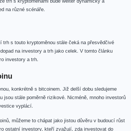
je, že trh s kryptoměnami bude ⁤weiter dynamický a
red na různé scénáře.
í trh s touto kryptoměnou stále čeká na přesvědčivé
opad na investory a trh jako‍ celek. V tomto článku
o investory a trh.
oinu
nou, konkrétně s bitcoinem. Již delší dobu sledujeme
inu jsou stále poměrně rizikové. Nicméně, ⁢mnoho⁤ investorů
estice⁣ vyplácí.
coinů, můžeme to chápat jako jistou důvěru v budoucí růst
 ostatní investory, kteří zvažují, zda investovat do