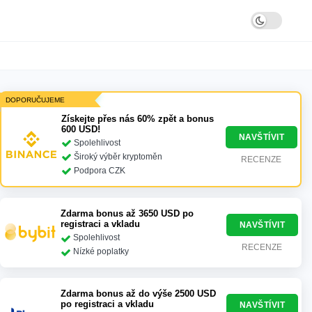
DOPORUČUJEME
Získejte přes nás 60% zpět a bonus
600 USD!
NAVŠTÍVIT
Spolehlivost
Široký výběr kryptoměn
RECENZE
Podpora CZK
Zdarma bonus až 3650 USD po
registraci a vkladu
NAVŠTÍVIT
Spolehlivost
RECENZE
Nízké poplatky
Zdarma bonus až do výše 2500 USD
po registraci a vkladu
NAVŠTÍVIT