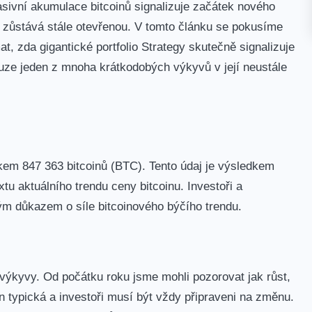
asivní akumulace bitcoinů signalizuje začátek nového
zůstává stále​ otevřenou. V ⁤tomto článku ⁤se pokusíme
, zda gigantické portfolio Strategy skutečně signalizuje
ouze jeden z mnoha krátkodobých ‍výkyvů v její neustále
kem 847 363 bitcoinů (BTC). Tento údaj je výsledkem
xtu aktuálního trendu ceny bitcoinu. Investoři a
ným důkazem o síle bitcoinového býčího trendu.
ýkyvy.⁢ Od počátku roku jsme mohli pozorovat ​jak růst,
měn typická a investoři musí být vždy připraveni na změnu.