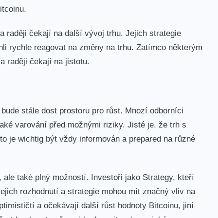
itcoinu.
a raději čekají na další vývoj trhu. Jejich strategie
hli rychle reagovat na změny na‌ trhu. Zatímco některým
raději⁣ čekají na jistotu.
 bude stále dost ⁣prostoru pro růst.‍ Mnozí odborníci
také⁤ varování před možnými riziky. Jisté je, že trh s
 je wichtig být ​vždy informován a prepared ​na různé
, ale⁤ také plný‍ možností. Investoři jako Strategy, kteří
. Jejich ‌rozhodnutí a strategie mohou mít značný vliv na
timističtí a očekávají další ‍růst hodnoty Bitcoinu, jiní