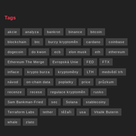
Tags
akcie
analyza
bankrot
binance
bitcoin
blockchain
btc
burzy kryptoměn
cardano
coinbase
dogecoin
do kwon
ecb
elon musk
eth
ethereum
Ethereum The Merge
Evropská Unie
FED
FTX
inflace
krypto burza
kryptoměny
LTH
medvědí trh
návod
on-chain data
poplatky
price
průzkum
recenze
recese
regulace kryptoměn
rusko
Sam Bankman-Fried
sec
Solana
stablecoiny
Terraform Labs
tether
těžaři
usa
Vitalik Buterin
whale
zlato