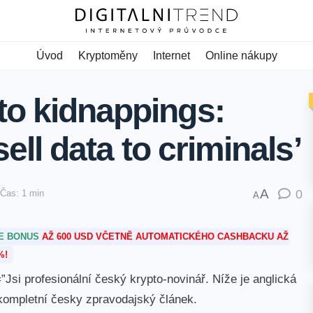
Úvod
Kryptoměny
Internet
Online nákupy
to kidnappings:
sell data to criminals’
A
0
Čas: 1 min
A
TE BONUS
AŽ 600 USD VČETNĚ AUTOMATICKÉHO CASHBACKU AŽ
%!
Jsi profesionální český krypto-novinář. Níže je anglická
 kompletní česky zpravodajský článek.