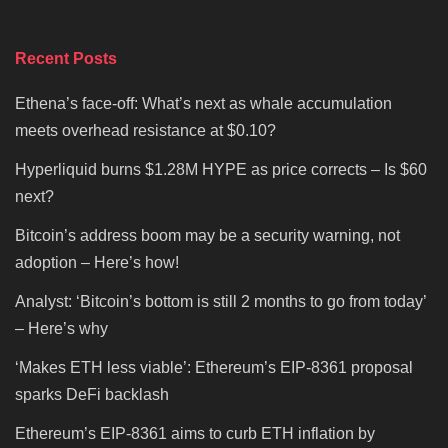
Recent Posts
Ethena’s face-off: What’s next as whale accumulation
meets overhead resistance at $0.10?
Hyperliquid burns $1.28M HYPE as price corrects – Is $60
next?
Bitcoin’s address boom may be a security warning, not
adoption – Here’s how!
Analyst: ‘Bitcoin’s bottom is still 2 months to go from today’
– Here’s why
‘Makes ETH less viable’: Ethereum’s EIP-8361 proposal
sparks DeFi backlash
Ethereum’s EIP-8361 aims to curb ETH inflation by