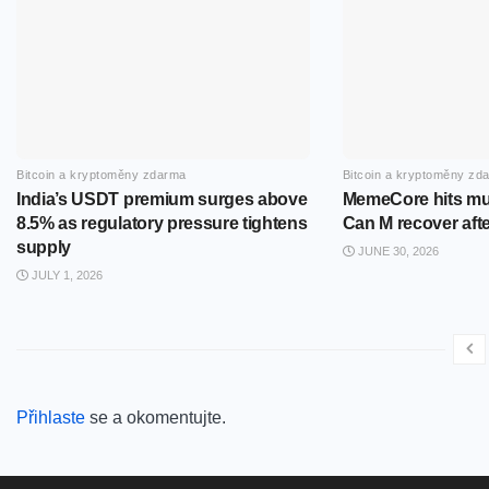
Bitcoin a kryptoměny zdarma
Bitcoin a kryptoměny zd
India’s USDT premium surges above
MemeCore hits mul
8.5% as regulatory pressure tightens
Can M recover afte
supply
JUNE 30, 2026
JULY 1, 2026
Přihlaste
se a okomentujte.