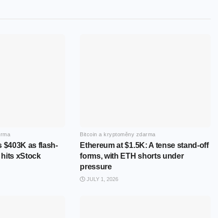
arma
Bitcoin a kryptoměny zdarma
 $403K as flash-
Ethereum at $1.5K: A tense stand-off
 hits xStock
forms, with ETH shorts under
pressure
JULY 1, 2026