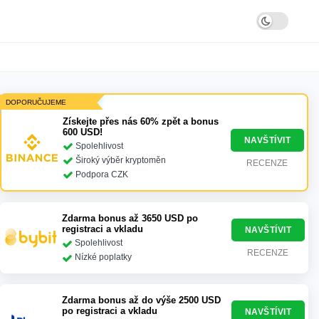
DOPORUČUJEME
Získejte přes nás 60% zpět a bonus
600 USD!
NAVŠTÍVIT
Spolehlivost
Široký výběr kryptoměn
RECENZE
Podpora CZK
Zdarma bonus až 3650 USD po
registraci a vkladu
NAVŠTÍVIT
Spolehlivost
RECENZE
Nízké poplatky
Zdarma bonus až do výše 2500 USD
po registraci a vkladu
NAVŠTÍVIT