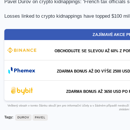
Pavel Durov on crypto kidnappings: ‘French tax officials se
Losses linked to crypto kidnappings have topped $100 mil
ZAJÍMAVÉ AKCE P
OBCHODUJTE SE SLEVOU AŽ 60% Z PO
ZDARMA BONUS AŽ DO VÝŠE 2500 USD
ZDARMA BONUS AŽ 3650 USD PO 
Veškerý obsah v tomto článku slouží jen pro informační účely a v žádném případě neslouží ja
ztrátám 
Tagy:
DUROV
PAVEL