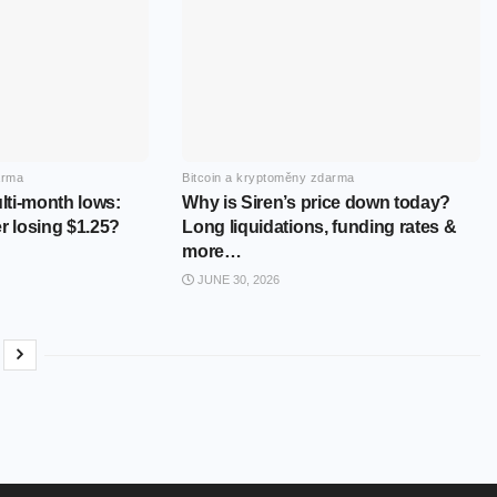
arma
Bitcoin a kryptoměny zdarma
ti-month lows:
Why is Siren’s price down today?
r losing $1.25?
Long liquidations, funding rates &
more…
JUNE 30, 2026