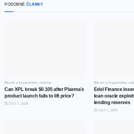
PODOBNÉ
ČLÁNKY
Bitcoin a kryptoměny zdarma
Bitcoin a kryptoměny zd
Can XPL break $0.105 after Plasma’s
Edel Finance loses
product launch fails to lift price?
loan oracle exploit
lending reserves
JULY 1, 2026
JULY 1, 2026