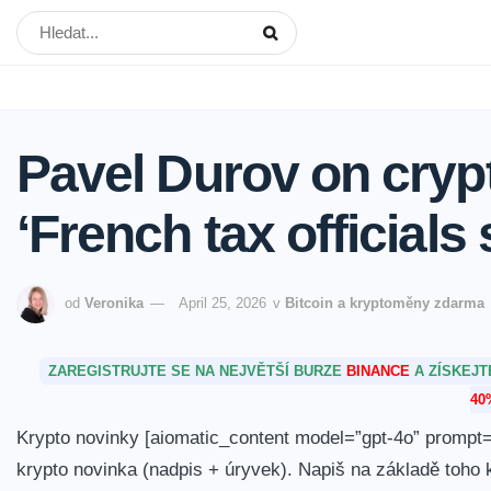
Pavel Durov on cryp
‘French tax officials 
od
Veronika
April 25, 2026
v
Bitcoin a kryptoměny zdarma
ZAREGISTRUJTE SE NA NEJVĚTŠÍ BURZE
BINANCE
A ZÍSKEJ
40
Krypto novinky [aiomatic_content model=”gpt-4o” prompt=”
krypto novinka (nadpis + úryvek). Napiš na základě toho