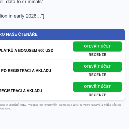
ll data to criminals’
lion in early 2026…”]
RO NAŠE ČTENÁŘE
OTEVŘÍT ÚČET
PLATKŮ A BONUSEM 600 USD
RECENZE
OTEVŘÍT ÚČET
 PO REGISTRACI A VKLADU
RECENZE
OTEVŘÍT ÚČET
REGISTRACI A VKLADU
RECENZE
ko investiční rady. Investice do kryptoměn, komodit a akcií je velmi rizikové a může vést ke
kapitálu.