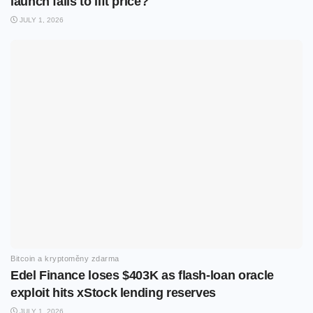
launch fails to lift price?
JULY 1, 2026
Bitcoin a kryptoměny zdarma
Edel Finance loses $403K as flash-loan oracle
exploit hits xStock lending reserves
JULY 1, 2026