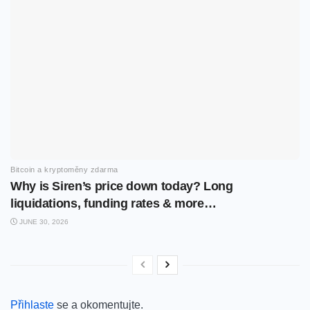
Bitcoin a kryptoměny zdarma
Why is Siren’s price down today? Long
liquidations, funding rates & more…
JUNE 30, 2026
Přihlaste
se a okomentujte.