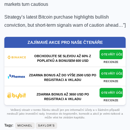
markets turn cautious
Strategy’s latest Bitcoin purchase highlights bullish
conviction, but short‑term signals warn of caution ahead…”]
ZAJÍMAVÉ AKCE PRO NAŠE ČTENÁŘE
OTEVŘÍT ÚČET
OBCHODUJTE SE SLEVOU AŽ 60% Z
POPLATKŮ A BONUSEM 600 USD
RECENZE
OTEVŘÍT ÚČET
ZDARMA BONUS AŽ DO VÝŠE 2500 USD PO
REGISTRACI A VKLADU
RECENZE
OTEVŘÍT ÚČET
ZDARMA BONUS AŽ 3650 USD PO
REGISTRACI A VKLADU
RECENZE
Veškerý obsah v tomto článku slouží jen pro informační účely a v žádném případě
neslouží jako investiční rady. Investice do kryptoměn, komodit a akcií je velmi rizikové a
může vést ke ztrátám kapitálu.
Tagy:
MICHAEL
SAYLOR’S