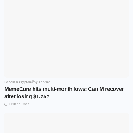
Bitcoin a kryptoměny zdarma
MemeCore hits multi-month lows: Can M recover
after losing $1.25?
JUNE 30, 2026