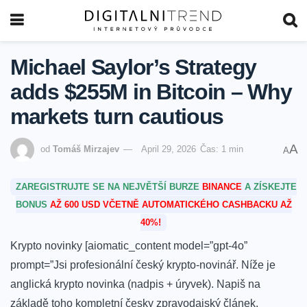
Michael Saylor’s Strategy
adds $255M in Bitcoin – Why
markets turn cautious
A
od
Tomáš Mirzajev
April 29, 2026
Čas: 1 min
A
ZAREGISTRUJTE SE NA NEJVĚTŠÍ BURZE
BINANCE
A ZÍSKEJTE
BONUS
AŽ 600 USD VČETNĚ AUTOMATICKÉHO CASHBACKU AŽ
40%!
Krypto novinky [aiomatic_content model=”gpt-4o”
prompt=”Jsi profesionální český krypto-novinář. Níže je
anglická krypto novinka (nadpis + úryvek). Napiš na
základě toho kompletní česky zpravodajský článek.