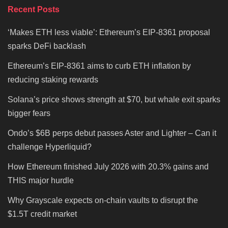
Recent Posts
‘Makes ETH less viable’: Ethereum’s EIP-8361 proposal
sparks DeFi backlash
Ethereum’s EIP-8361 aims to curb ETH inflation by
reducing staking rewards
Solana’s price shows strength at $70, but whale exit sparks
bigger fears
Ondo’s $6B perps debut passes Aster and Lighter – Can it
challenge Hyperliquid?
How Ethereum finished July 2026 with 20.3% gains and
THIS major hurdle
Why Grayscale expects on-chain vaults to disrupt the
$1.5T credit market