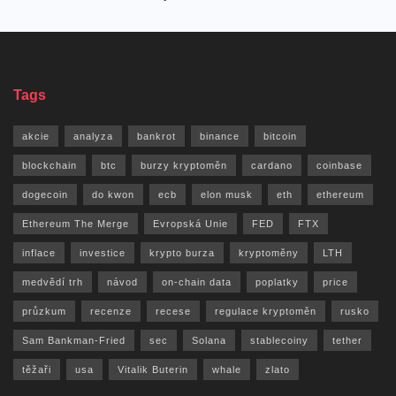
Tags
akcie
analyza
bankrot
binance
bitcoin
blockchain
btc
burzy kryptoměn
cardano
coinbase
dogecoin
do kwon
ecb
elon musk
eth
ethereum
Ethereum The Merge
Evropská Unie
FED
FTX
inflace
investice
krypto burza
kryptoměny
LTH
medvědí trh
návod
on-chain data
poplatky
price
průzkum
recenze
recese
regulace kryptoměn
rusko
Sam Bankman-Fried
sec
Solana
stablecoiny
tether
těžaři
usa
Vitalik Buterin
whale
zlato