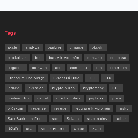
Tags
akcie
analyza
bankrot
binance
bitcoin
blockchain
btc
burzy kryptoměn
cardano
coinbase
dogecoin
do kwon
ecb
elon musk
eth
ethereum
Ethereum The Merge
Evropská Unie
FED
FTX
inflace
investice
krypto burza
kryptoměny
LTH
medvědí trh
návod
on-chain data
poplatky
price
průzkum
recenze
recese
regulace kryptoměn
rusko
Sam Bankman-Fried
sec
Solana
stablecoiny
tether
těžaři
usa
Vitalik Buterin
whale
zlato