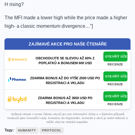
H rising?
The MFI made a lower high while the price made a higher
high- a classic momentum divergence…”]
ZAJÍMAVÉ AKCE PRO NAŠE ČTENÁŘE
OTEVŘÍT ÚČET
OBCHODUJTE SE SLEVOU AŽ 60% Z
POPLATKŮ A BONUSEM 600 USD
RECENZE
OTEVŘÍT ÚČET
ZDARMA BONUS AŽ DO VÝŠE 2500 USD PO
REGISTRACI A VKLADU
RECENZE
OTEVŘÍT ÚČET
ZDARMA BONUS AŽ 3650 USD PO
REGISTRACI A VKLADU
RECENZE
Veškerý obsah v tomto článku slouží jen pro informační účely a v žádném případě
neslouží jako investiční rady. Investice do kryptoměn, komodit a akcií je velmi rizikové a
může vést ke ztrátám kapitálu.
Tagy:
HUMANITY
PROTOCOL