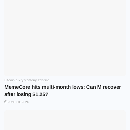
Bitcoin a kryptoměny zdarma
MemeCore hits multi-month lows: Can M recover
after losing $1.25?
JUNE 30, 2026