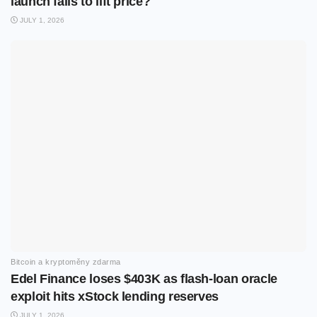
launch fails to lift price?
JULY 1, 2026
Bitcoin a kryptoměny zdarma
Edel Finance loses $403K as flash-loan oracle
exploit hits xStock lending reserves
JULY 1, 2026