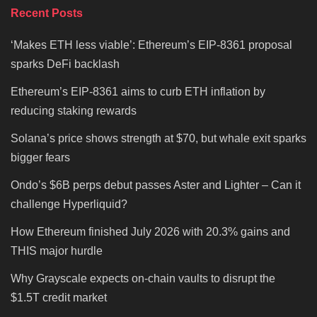
Recent Posts
‘Makes ETH less viable’: Ethereum’s EIP-8361 proposal
sparks DeFi backlash
Ethereum’s EIP-8361 aims to curb ETH inflation by
reducing staking rewards
Solana’s price shows strength at $70, but whale exit sparks
bigger fears
Ondo’s $6B perps debut passes Aster and Lighter – Can it
challenge Hyperliquid?
How Ethereum finished July 2026 with 20.3% gains and
THIS major hurdle
Why Grayscale expects on-chain vaults to disrupt the
$1.5T credit market