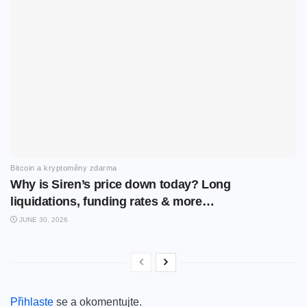
Bitcoin a kryptoměny zdarma
Why is Siren’s price down today? Long
liquidations, funding rates & more…
JUNE 30, 2026
Přihlaste
se a okomentujte.