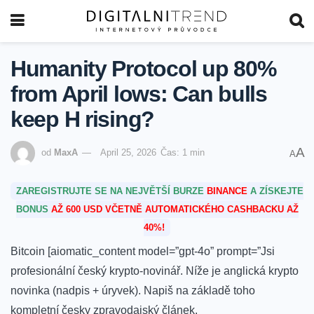
Humanity Protocol up 80%
from April lows: Can bulls
keep H rising?
A
od
MaxA
April 25, 2026
Čas: 1 min
A
ZAREGISTRUJTE SE NA NEJVĚTŠÍ BURZE
BINANCE
A ZÍSKEJTE
BONUS
AŽ 600 USD VČETNĚ AUTOMATICKÉHO CASHBACKU AŽ
40%!
Bitcoin [aiomatic_content model=”gpt-4o” prompt=”Jsi
profesionální český krypto-novinář. Níže je anglická krypto
novinka (nadpis + úryvek). Napiš na základě toho
kompletní česky zpravodajský článek.