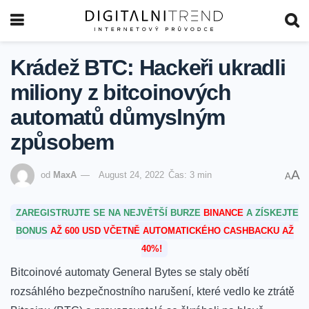
Krádež BTC: Hackeři ukradli
miliony z bitcoinových
automatů důmyslným
způsobem
A
od
MaxA
August 24, 2022
Čas: 3 min
A
ZAREGISTRUJTE SE NA NEJVĚTŠÍ BURZE
BINANCE
A ZÍSKEJTE
BONUS
AŽ 600 USD VČETNĚ AUTOMATICKÉHO CASHBACKU AŽ
40%!
Bitcoinové automaty General Bytes se staly obětí
rozsáhlého bezpečnostního narušení, které vedlo ke ztrátě