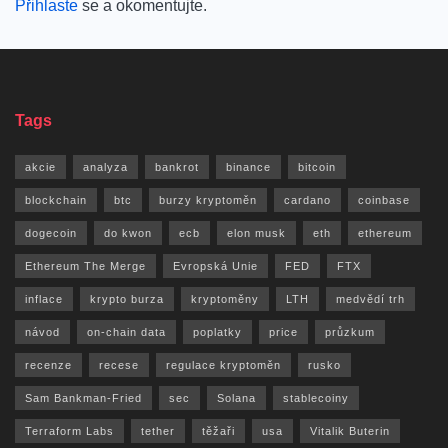
Přihlaste
se a okomentujte.
Tags
akcie
analyza
bankrot
binance
bitcoin
blockchain
btc
burzy kryptoměn
cardano
coinbase
dogecoin
do kwon
ecb
elon musk
eth
ethereum
Ethereum The Merge
Evropská Unie
FED
FTX
inflace
krypto burza
kryptoměny
LTH
medvědí trh
návod
on-chain data
poplatky
price
průzkum
recenze
recese
regulace kryptoměn
rusko
Sam Bankman-Fried
sec
Solana
stablecoiny
Terraform Labs
tether
těžaři
usa
Vitalik Buterin