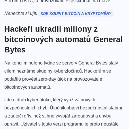
Bitcoinu (BTC) a provozovatelé se škrábali na hlavě.
Nenechte si ujít:
KDE KOUPIT BITCOIN A KRYPTOMĚNY
Hackeři ukradli miliony z
bitcoinových automatů General
Bytes
Na konci minulého týdne se servery General Bytes staly
cílem neznámé skupiny kyberzločinců. Hackerům se
podařilo provést zero-day útok na provozovatele
bitcoinových automatů.
Jde o druh kyber útoku, který využívá nových
bezpečnostních chyb. Útočník objeví bezpečnostní slabinu
a zaútočí dřív, než stihne vývojář zareagovat a chybu
opravit. Uživatel s touto verzí programu je proto neustále