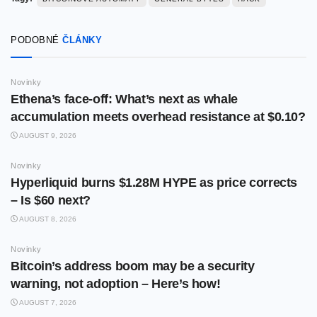
PODOBNÉ
ČLÁNKY
Novinky
Ethena’s face-off: What’s next as whale
accumulation meets overhead resistance at $0.10?
AUGUST 9, 2026
Novinky
Hyperliquid burns $1.28M HYPE as price corrects
– Is $60 next?
AUGUST 8, 2026
Novinky
Bitcoin’s address boom may be a security
warning, not adoption – Here’s how!
AUGUST 7, 2026