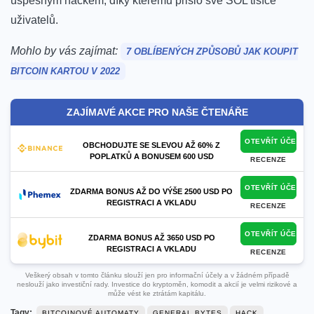
úspěšným hackem, díky kterému přišlo své SOL tisíce
uživatelů.
Mohlo by vás zajímat:
7 OBLÍBENÝCH ZPŮSOBŮ JAK KOUPIT
BITCOIN KARTOU V 2022
ZAJÍMAVÉ AKCE PRO NAŠE ČTENÁŘE
OTEVŘÍT ÚČET
OBCHODUJTE SE SLEVOU AŽ 60% Z
POPLATKŮ A BONUSEM 600 USD
RECENZE
OTEVŘÍT ÚČET
ZDARMA BONUS AŽ DO VÝŠE 2500 USD PO
REGISTRACI A VKLADU
RECENZE
OTEVŘÍT ÚČET
ZDARMA BONUS AŽ 3650 USD PO
REGISTRACI A VKLADU
RECENZE
Veškerý obsah v tomto článku slouží jen pro informační účely a v žádném případě
neslouží jako investiční rady. Investice do kryptoměn, komodit a akcií je velmi rizikové a
může vést ke ztrátám kapitálu.
Tagy:
BITCOINOVÉ AUTOMATY
GENERAL BYTES
HACK