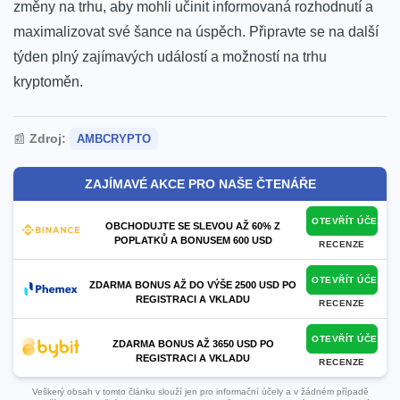
změny na⁤ trhu, aby mohli učinit informovaná rozhodnutí a
maximalizovat své šance na úspěch. Připravte se na další
týden‌ plný zajímavých​ událostí a možností na‍ trhu
kryptoměn.
📰
Zdroj:
AMBCRYPTO
ZAJÍMAVÉ AKCE PRO NAŠE ČTENÁŘE
OTEVŘÍT ÚČET
OBCHODUJTE SE SLEVOU AŽ 60% Z
POPLATKŮ A BONUSEM 600 USD
RECENZE
OTEVŘÍT ÚČET
ZDARMA BONUS AŽ DO VÝŠE 2500 USD PO
REGISTRACI A VKLADU
RECENZE
OTEVŘÍT ÚČET
ZDARMA BONUS AŽ 3650 USD PO
REGISTRACI A VKLADU
RECENZE
Veškerý obsah v tomto článku slouží jen pro informační účely a v žádném případě