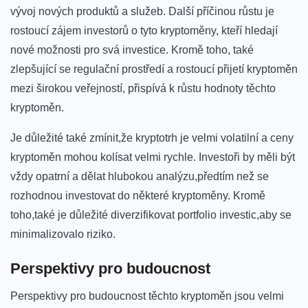
vývoj nových produktů a služeb. Další ​příčinou‌ růstu je
rostoucí zájem investorů o ​tyto​ kryptoměny, kteří hledají
nové možnosti pro svá investice. Kromě toho, také ​
zlepšující se regulační prostředí a rostoucí přijetí kryptoměn
mezi širokou veřejností, ⁣přispívá k růstu hodnoty těchto
‍kryptoměn.
Je ⁣důležité také⁤ zmínit,že kryptotrh je velmi volatilní⁣ a ceny‌
kryptoměn mohou kolísat⁣ velmi rychle. Investoři ​by ‌měli ‌být
vždy opatrní a dělat hlubokou analýzu,předtím než se
rozhodnou investovat do některé kryptoměny. Kromě
toho,také je důležité diverzifikovat portfolio investic,aby se
minimalizovalo riziko.
Perspektivy pro budoucnost
Perspektivy pro budoucnost těchto kryptoměn jsou velmi