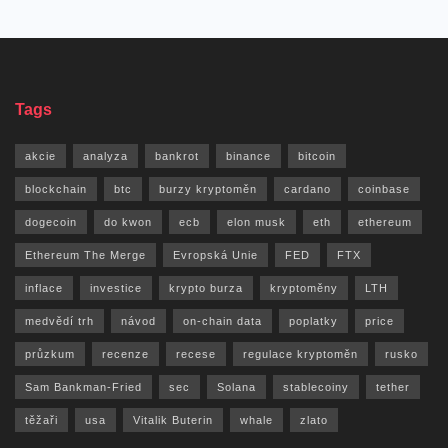
Tags
akcie
analyza
bankrot
binance
bitcoin
blockchain
btc
burzy kryptoměn
cardano
coinbase
dogecoin
do kwon
ecb
elon musk
eth
ethereum
Ethereum The Merge
Evropská Unie
FED
FTX
inflace
investice
krypto burza
kryptoměny
LTH
medvědí trh
návod
on-chain data
poplatky
price
průzkum
recenze
recese
regulace kryptoměn
rusko
Sam Bankman-Fried
sec
Solana
stablecoiny
tether
těžaři
usa
Vitalik Buterin
whale
zlato