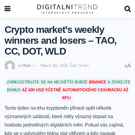
Crypto market’s weekly
winners and losers – TAO,
CC, DOT, WLD
A
od
Rob
March 30, 2026
Čas: 9 min
A
ZAREGISTRUJTE SE NA NEJVĚTŠÍ BURZE
BINANCE
A ZÍSKEJTE
BONUS
AŽ 600 USD VČETNĚ AUTOMATICKÉHO CASHBACKU AŽ
40%!
Tento týden na trhu kryptoměn přinesl opět​ několik
významných událostí, které měly výrazný dopad na
hodnotu jednotlivých digitálních měn. Pokud vás zajímá,
kdo se v uplynulém týdnu stal vítězem a ​kdo ​naopak