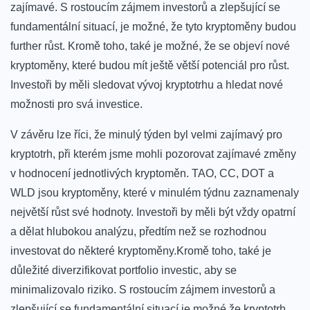
zajímavé. S‌ rostoucím zájmem investorů‍ a zlepšující ⁢se
fundamentální situací, je možné, že tyto ⁢kryptoměny budou
further růst. Kromě toho, také je ‍možné,⁣ že se objeví nové⁢
kryptoměny, ⁤které budou⁣ mít ještě větší potenciál pro růst.
⁣Investoři‌ by měli sledovat vývoj kryptotrhu a hledat nové
možnosti pro ⁤svá investice.
V závěru lze říci, že minulý ⁢týden byl velmi ⁤zajímavý pro
kryptotrh, při kterém jsme ⁣mohli pozorovat zajímavé‍ změny‍
v hodnocení⁣ jednotlivých kryptoměn. TAO, CC, ⁤DOT a‍
WLD jsou kryptoměny, které v minulém‌ týdnu​ zaznamenaly
největší růst své hodnoty. Investoři⁢ by⁣ měli být vždy ​opatrní
a dělat hlubokou analýzu, předtím než se rozhodnou
⁤investovat do⁢ některé kryptoměny.Kromě toho, ​také je
důležité diverzifikovat portfolio investic, aby se
minimalizovalo riziko. S rostoucím zájmem investorů a
zlepšující se fundamentální situací,je ⁣možné,že kryptotrh