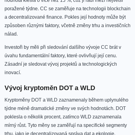
hodnota klesla ⁤o více než 15 %,⁤ což ji řadí mezi největší
poražené týdne. ⁤CC se zaměřuje ⁣na technologii ⁤blockchain
a ​decentralizované finance. Pokles ⁣její hodnoty může být
způsoben různými faktory, včetně změny trhu a investičních
nálad.
Investoři by měli při ‍sledování dalšího vývoje CC ‌brát v
úvahu fundamentální faktory, které ovlivňují její cenu.
Zásadní⁢ je sledovat vývoj projektů a technologických
⁣inovací.
Vývoj kryptoměn DOT a WLD
Kryptoměny DOT a WLD zaznamenaly během⁢ uplynulého
týdne méně dramatické změny⁣ ve svých hodnotách. DOT
poklesla o‍ několik procent, zatímco WLD zaznamenala
mírný ⁤růst. ​Tyto měny se ‌zaměřují‌ na specifické segmenty
trhu, jako⁢ je decentralizovaná ⁤správa ⁤dat ⁣a ekologie.