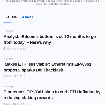
neslouží jako investiční rady. Investice do kryptoměn, komodit a akcií je velmi rizikové a
může vést ke ztrátám kapitálu.
PODOBNÉ
ČLÁNKY
Novinky
Analyst: ‘Bitcoin’s bottom is still 2 months to go
from today’ – Here’s why
AUGUST 6, 2026
Novinky
‘Makes ETH less viable’: Ethereum’s EIP-8361
proposal sparks DeFi backlash
AUGUST 5, 2026
Novinky
Ethereum’s EIP-8361 aims to curb ETH inflation by
reducing staking rewards
AUGUST 4, 2026