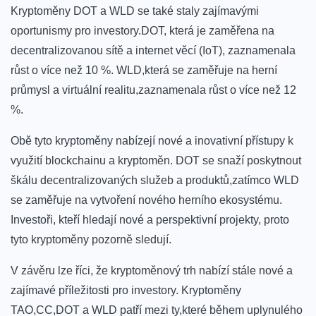
Kryptoměny DOT a WLD se také staly zajímavými
oportunismy ​pro investory.DOT, která je zaměřena na
decentralizovanou sítě a internet⁢ věcí (IoT),⁢ zaznamenala
růst o více než 10 %. ​WLD,která‌ se⁣ zaměřuje na herní
průmysl⁣ a‌ virtuální ‍realitu,zaznamenala růst o více než 12‌
%.
Obě⁢ tyto kryptoměny ​nabízejí ‌nové a inovativní přístupy k
využití blockchainu a kryptoměn. DOT se snaží poskytnout
škálu decentralizovaných‍ služeb ⁤a produktů,zatímco WLD
‍se zaměřuje na vytvoření nového herního ekosystému.
Investoři, kteří hledají ⁤nové a perspektivní projekty, ⁣proto
tyto ‍kryptoměny pozorně sledují.
V závěru lze‍ říci, že kryptoměnový trh nabízí stále nové a
zajímavé příležitosti pro investory. Kryptoměny
TAO,CC,DOT ⁢a WLD⁢ patří mezi​ ty,které během⁢ uplynulého⁣