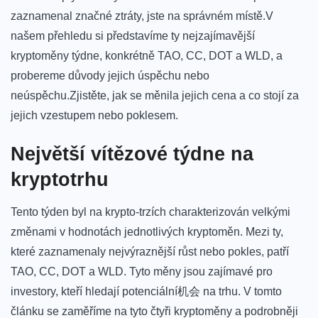
zaznamenal značné⁢ ztráty, ​jste na správném místě.V
našem přehledu si představíme ty nejzajímavější
kryptoměny týdne, konkrétně TAO, CC, DOT a WLD, a
probereme ‌důvody jejich úspěchu ‌nebo
neúspěchu.Zjistěte, jak se⁤ měnila jejich⁢ cena a co ‍stojí za
‌jejich vzestupem‌ nebo⁤ poklesem.
Největší vítězové týdne ⁤na
⁤kryptotrhu
Tento ​týden byl na krypto-trzích​ charakterizován velkými
změnami v ‍hodnotách jednotlivých kryptoměn. ⁣Mezi⁢ ty,
které zaznamenaly ‌nejvýraznější růst nebo ⁤pokles, patří
TAO, CC, DOT a ⁢WLD.​ Tyto měny jsou zajímavé pro
investory, kteří hledají potenciální机会⁣ na‍ trhu. ‍V tomto
článku ⁢se zaměříme ​na​ tyto čtyři⁤ kryptoměny ⁤a ​podrobněji