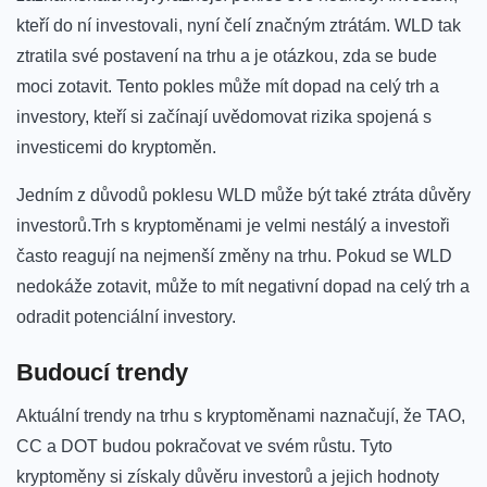
kteří do ní investovali, nyní čelí značným ‍ztrátám. ⁤WLD ⁣tak
ztratila své postavení na trhu‍ a je otázkou,⁢ zda se bude
moci zotavit. Tento ⁢pokles může mít dopad‌ na celý ‌trh ⁢a
investory, kteří ‍si začínají uvědomovat‍ rizika spojená s
⁤investicemi do kryptoměn.
Jedním z ⁢důvodů poklesu WLD může⁢ být také ztráta⁢ důvěry
investorů.Trh s kryptoměnami je velmi nestálý a investoři
často reagují na nejmenší změny na⁣ trhu. Pokud se WLD
nedokáže zotavit, může to mít negativní dopad na celý trh‌ a
odradit‌ potenciální investory.
Budoucí trendy
Aktuální trendy ​na trhu s ⁤kryptoměnami ​naznačují, že TAO,
CC⁢ a⁣ DOT‍ budou pokračovat​ ve⁢ svém růstu.⁣ Tyto
kryptoměny si získaly důvěru ‍investorů a jejich hodnoty⁣