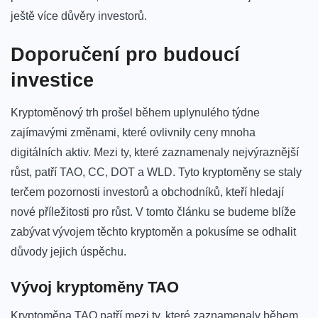
ještě více důvěry investorů.
Doporučení pro budoucí
investice
Kryptoměnový trh prošel ⁤během uplynulého týdne
zajímavými⁢ změnami, které ​ovlivnily ceny mnoha
digitálních aktiv. Mezi ty, které zaznamenaly⁣ nejvýraznější
růst, patří TAO,⁤ CC,⁢ DOT a WLD. Tyto kryptoměny ⁤se staly
⁢terčem pozornosti investorů a obchodníků, kteří hledají
nové příležitosti ⁢pro⁤ růst.⁤ V‌ tomto‍ článku se budeme blíže‍
zabývat vývojem těchto kryptoměn⁣ a pokusíme se odhalit
důvody jejich úspěchu.
Vývoj kryptoměny TAO
Kryptoměna TAO patří mezi ty, ‌které zaznamenaly‍ během