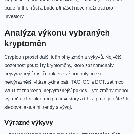
bude further‍ růst a bude přinášet nové⁣ možnosti‍ pro
investory.
Analýza ‌výkonu vybraných⁣
kryptoměn
Cryptotrh prošel další tuần plný‍ změn a výkyvů. ‍Největší
pozornost poutají ty kryptoměny, které zaznamenaly
nejvýraznější růst⁤ či pokles své hodnoty. mezi
nejvýraznější vítěze⁤ týdne patří‍ TAO, CC‍ a DOT, zatímco​
WLD zaznamenal nejvýraznější pokles. Tyto změny ‌mohou
být určujícím faktorem pro investory a ⁢trh, a proto je důležité
sledovat ⁤aktuální trendy​ a⁣ vývoj.
Výrazné výkyvy