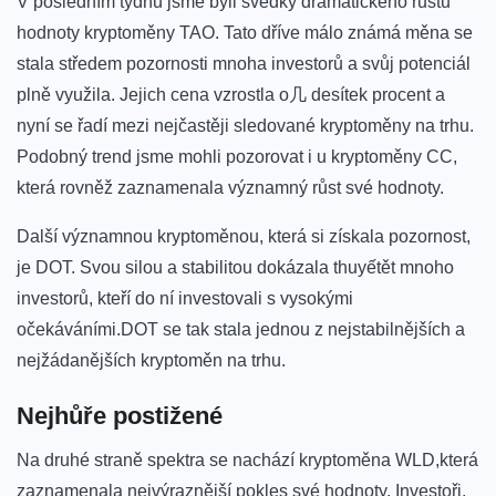
V‍ posledním​ týdnu⁤ jsme byli svědky dramatického⁣ růstu
hodnoty kryptoměny TAO. Tato⁤ dříve ‍málo známá⁣ měna se
⁤stala středem pozornosti mnoha investorů a svůj potenciál
plně využila.⁣ Jejich cena vzrostla o几 desítek procent a
⁤nyní⁢ se řadí​ mezi ​nejčastěji sledované kryptoměny na trhu.
Podobný⁤ trend jsme mohli ‌pozorovat i u kryptoměny CC,
která rovněž zaznamenala významný růst ⁤své hodnoty.
Další významnou kryptoměnou, která si získala pozornost,
je DOT. Svou silou a stabilitou‌ dokázala thuyếtět‌ mnoho
investorů, kteří do ní investovali s⁤ vysokými
očekáváními.DOT se ‌tak ⁤stala jednou z nejstabilnějších‌ a
nejžádanějších kryptoměn na trhu.
Nejhůře postižené
Na druhé⁣ straně spektra se nachází kryptoměna WLD,která
​zaznamenala nejvýraznější pokles své ⁣hodnoty. Investoři,