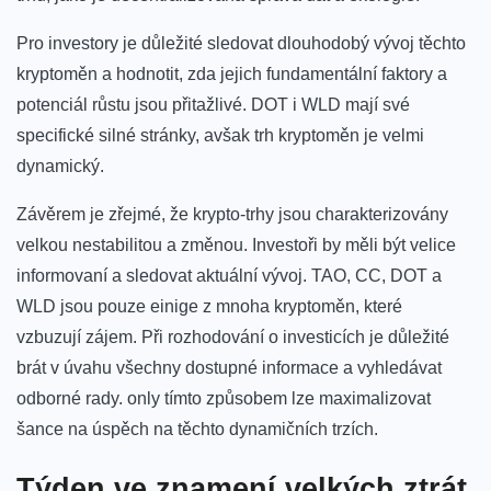
Pro‍ investory je důležité sledovat dlouhodobý vývoj těchto
kryptoměn a hodnotit, ‌zda⁢ jejich ​fundamentální faktory a
potenciál růstu jsou přitažlivé. DOT‌ i WLD‍ mají své
specifické silné stránky, avšak⁢ trh kryptoměn‍ je ⁤velmi
‌dynamický.
Závěrem je zřejmé, že krypto-trhy jsou charakterizovány
⁤velkou nestabilitou a změnou. Investoři by měli být ⁢velice
informovaní ⁢a⁣ sledovat ⁢aktuální vývoj. TAO, CC, ​DOT a
‍WLD jsou pouze ⁤einige‍ z‌ mnoha kryptoměn, které⁢
vzbuzují⁣ zájem. Při rozhodování o ⁢investicích je⁤ důležité
brát v úvahu všechny dostupné ⁤informace a vyhledávat
odborné‌ rady.‌ only ⁢tímto způsobem lze maximalizovat
šance na úspěch na těchto ⁤dynamičních trzích.
Týden ve znamení‍ velkých ztrát