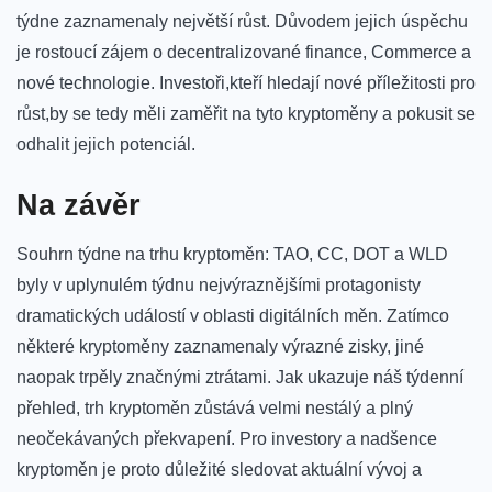
týdne zaznamenaly největší růst. Důvodem ‌jejich ⁣úspěchu
je rostoucí zájem o ‍decentralizované finance, Commerce a
nové ‍technologie.⁣ Investoři,kteří hledají nové příležitosti pro
růst,by ⁣se tedy ⁣měli zaměřit na tyto kryptoměny a pokusit se
odhalit jejich​ potenciál.
Na závěr
Souhrn týdne na trhu ⁣kryptoměn: TAO, CC, DOT a WLD
byly v uplynulém týdnu nejvýraznějšími ⁢protagonisty
dramatických​ událostí v oblasti digitálních měn. Zatímco
některé kryptoměny zaznamenaly výrazné zisky, ⁤jiné
naopak trpěly ⁢značnými ztrátami. Jak ukazuje náš týdenní⁣
přehled, trh⁢ kryptoměn zůstává velmi nestálý a plný ​
neočekávaných překvapení.⁢ Pro investory a nadšence
‌kryptoměn je proto⁣ důležité‌ sledovat aktuální vývoj a