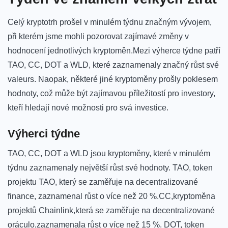
Celý kryptotrh prošel v ⁢minulém týdnu značným‌ vývojem,‌
při kterém jsme mohli ‍pozorovat zajímavé ⁢změny v
hodnocení jednotlivých kryptoměn.Mezi výherce týdne patří⁢
TAO, CC, DOT a WLD, ‍které zaznamenaly⁤ značný růst své
valeurs. Naopak,⁣ některé ⁣jiné ​kryptoměny prošly poklesem
hodnoty, což ⁢může ‌být zajímavou ‌příležitostí‌ pro investory,
kteří hledají nové možnosti pro svá​ investice.
Výherci‌ týdne
TAO, CC, DOT a WLD‌ jsou kryptoměny, které ‌v minulém
týdnu‌ zaznamenaly‌ největší⁣ růst⁢ své hodnoty. ​TAO, token ​
projektu TAO, který⁤ se ⁣zaměřuje ‍na decentralizované
finance, zaznamenal růst o více než‍ 20 %.CC,kryptoměna
projektů Chainlink,která se zaměřuje na decentralizované
oráculo,zaznamenala růst o více než⁣ 15 %. ⁢DOT, ‌token