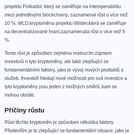
projektu Polkadot, který se zaměřuje na ⁢interoperabilitu
mezi jednotlivými blockchainy, zaznamenal ​růst o​ více než
10 %. WLD,kryptoměna projektu Wilder,která se zaměřuje
⁣na decentralizované hraní,zaznamenala ⁤růst ‌o více než 5
%.
Tento růst ‌je způsoben‌ zejména rostoucím zájmem
investorů o tyto kryptoměny, ale také​ zlepšující‍ se
fundamentálními faktory, ​jako je vývoj nových produktů a
služeb.​ Investoři hledají nové možnosti pro svá investice a
tyto kryptoměny jsou jeden z možných směrů, kam se
mohou obrátit.
Příčiny ⁣růstu
Růst těchto ⁤kryptoměn je způsoben ‌několika⁣ faktory.
Především⁢ je to zlepšující se ‍fundamentální situace, jako je