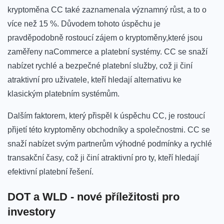
kryptoměna ​CC také⁢ zaznamenala významný růst, ‌a to o
více než 15 ⁤%. Důvodem tohoto úspěchu je⁤
pravděpodobně rostoucí zájem o kryptoměny,které jsou
zaměřeny naCommerce a platební systémy. CC se snaží
nabízet rychlé‍ a⁣ bezpečné platební služby, což​ ji činí
atraktivní pro uživatele, kteří hledají alternativu ke
klasickým platebním systémům.
Dalším faktorem, ⁣který přispěl k úspěchu CC, je⁢ rostoucí
přijetí ​této kryptoměny obchodníky a společnostmi. CC se
snaží nabízet‌ svým partnerům výhodné podmínky a rychlé
transakční časy, což ji činí atraktivní pro ⁣ty, kteří hledají⁤
efektivní platební řešení.
DOT a ⁢WLD ⁤- nové​ příležitosti pro
investory