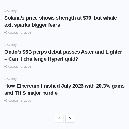
Novinky
Solana’s price shows strength at $70, but whale
exit sparks bigger fears
AUGUST 3, 2026
Novinky
Ondo’s $6B perps debut passes Aster and Lighter
– Can it challenge Hyperliquid?
AUGUST 2, 2026
Novinky
How Ethereum finished July 2026 with 20.3% gains
and THIS major hurdle
AUGUST 1, 2026