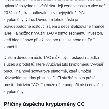
uplynulého týdne největší růst. Její cena⁢ vzrostla ⁣o více než
20 %, což⁤ ji⁣ katapultovalo mezi⁤ nejvýdělečnější​
kryptoměny týdne. Důvodem⁢ tohoto růstu je
pravděpodobně rostoucí zájem o decentralizované finance
(DeFi) a možnost využití TAO v tomto segmentu. Investoři,
kteří hledají‍ nové ⁢příležitosti pro růst,⁣ se proto na TAO
zaměřili.
Dalším⁣ důvodem růstu TAO‍ může být i rostoucí‌ nabídka
služeb⁤ a produktů, ‍které využívají tuto‍ kryptoměnu.Vývojáři⁢
pracují na nové softwarové platformě, která umožní
uživatelům ⁤snadný přístup k DeFi‌ službám, ‍a to právě
prostřednictvím‌ TAO. To⁣ může dále podpořit ‌růst⁤ ceny této
kryptoměny.
Příčiny úspěchu kryptoměny CC