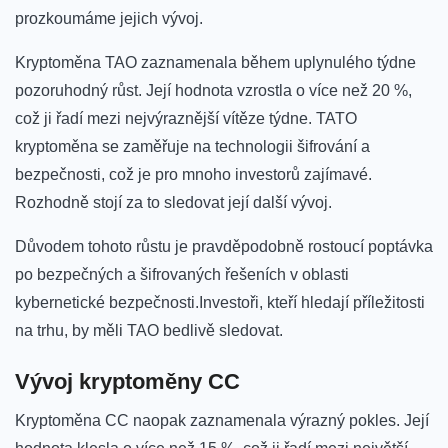
prozkoumáme jejich vývoj.
Kryptoměna TAO zaznamenala během‍ uplynulého týdne
pozoruhodný růst. Její hodnota⁣ vzrostla o více než 20 %,
což⁤ ji řadí ​mezi ⁢nejvýraznější vítěze týdne. ‌TATO
kryptoměna se zaměřuje na ‍technologii šifrování a
bezpečnosti, což ⁢je pro mnoho investorů zajímavé.
Rozhodně stojí za to sledovat její další vývoj.
Důvodem tohoto růstu je pravděpodobně rostoucí poptávka
po bezpečných a šifrovaných‍ řešeních​ v ​oblasti
kybernetické bezpečnosti.Investoři, ⁤kteří hledají ​příležitosti ​
na trhu, by měli‌ TAO bedlivě sledovat.
Vývoj kryptoměny CC
Kryptoměna CC naopak ‍zaznamenala výrazný pokles. Její‍