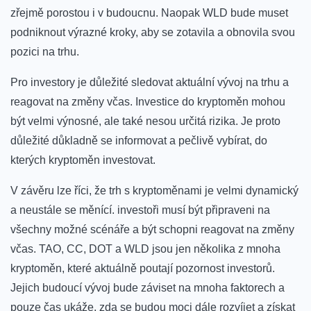
zřejmě porostou ‍i v ⁤budoucnu.⁤ Naopak WLD⁣ bude muset
podniknout výrazné kroky, ⁤aby se zotavila a ​obnovila svou
pozici na trhu.
Pro investory​ je důležité sledovat aktuální vývoj na trhu a
reagovat ‍na ⁣změny včas. Investice⁣ do kryptoměn mohou
‌být velmi výnosné, ale také nesou určitá rizika. Je‌ proto
důležité důkladně se informovat a ​pečlivě​ vybírat, do
kterých kryptoměn investovat.
V závěru lze říci, že trh s⁣ kryptoměnami ‍je velmi dynamický
a neustále⁢ se měnící. investoři musí být připraveni ‍na
všechny možné scénáře a být schopni‌ reagovat ‌na změny
včas. TAO, CC,⁢ DOT a WLD ⁤jsou jen⁢ několika z ‌mnoha⁣
kryptoměn, které aktuálně ⁤poutají ⁤pozornost ⁣investorů.
Jejich ‌budoucí vývoj bude ‍záviset na ⁤mnoha faktorech a
pouze čas​ ukáže, zda ‍se budou ‍moci ⁢dále rozvíjet​ a získat‌