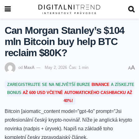
Can Morgan Stanley’s $104
mln Bitcoin buy help BTC
reclaim $80K?
A
od
MaxA
May 2, 2026
Čas: 1 min
A
ZAREGISTRUJTE SE NA NEJVĚTŠÍ BURZE
BINANCE
A ZÍSKEJTE
BONUS
AŽ 600 USD VČETNĚ AUTOMATICKÉHO CASHBACKU AŽ
40%!
Bitcoin [aiomatic_content model=”gpt-4o” prompt=”Jsi
profesionální český krypto-novinář. Níže je anglická krypto
novinka (nadpis + úryvek). Napiš na základě toho
kompletní česky zpravodajský článek.