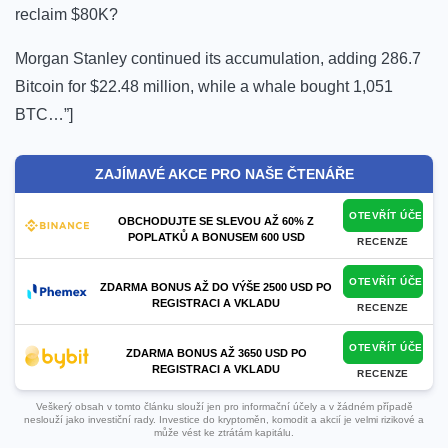
reclaim $80K?
Morgan Stanley continued its accumulation, adding 286.7
Bitcoin for $22.48 million, while a whale bought 1,051
BTC…”]
ZAJÍMAVÉ AKCE PRO NAŠE ČTENÁŘE
OTEVŘÍT ÚČET
OBCHODUJTE SE SLEVOU AŽ 60% Z
POPLATKŮ A BONUSEM 600 USD
RECENZE
OTEVŘÍT ÚČET
ZDARMA BONUS AŽ DO VÝŠE 2500 USD PO
REGISTRACI A VKLADU
RECENZE
OTEVŘÍT ÚČET
ZDARMA BONUS AŽ 3650 USD PO
REGISTRACI A VKLADU
RECENZE
Veškerý obsah v tomto článku slouží jen pro informační účely a v žádném případě
neslouží jako investiční rady. Investice do kryptoměn, komodit a akcií je velmi rizikové a
může vést ke ztrátám kapitálu.