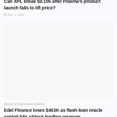
Can XPL break $0.105 after Plasma’s product
launch fails to lift price?
JULY 1, 2026
Bitcoin a kryptoměny zdarma
Edel Finance loses $403K as flash-loan oracle
exploit hits xStock lending reserves