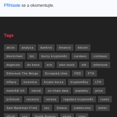
Přihlaste
se a okomentujte.
Tags
akcie
analyza
bankrot
binance
bitcoin
blockchain
btc
burzy kryptoměn
cardano
coinbase
dogecoin
do kwon
ecb
elon musk
eth
ethereum
Ethereum The Merge
Evropská Unie
FED
FTX
inflace
investice
krypto burza
kryptoměny
LTH
medvědí trh
návod
on-chain data
poplatky
price
průzkum
recenze
recese
regulace kryptoměn
rusko
Sam Bankman-Fried
sec
Solana
stablecoiny
tether
těžaři
usa
Vitalik Buterin
whale
zlato