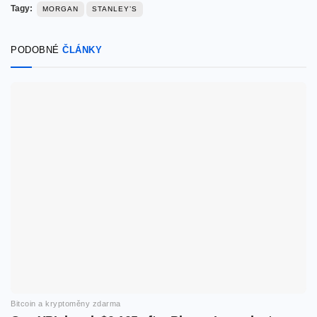
Tagy:
MORGAN
STANLEY’S
PODOBNÉ
ČLÁNKY
Bitcoin a kryptoměny zdarma