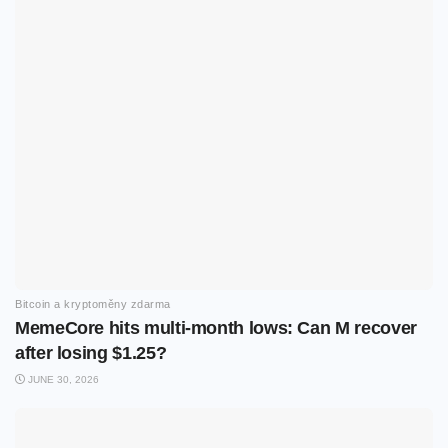
Bitcoin a kryptoměny zdarma
MemeCore hits multi-month lows: Can M recover
after losing $1.25?
JUNE 30, 2026