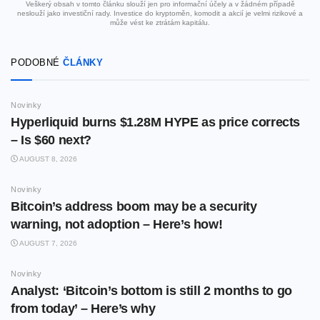
Veškerý obsah v tomto článku slouží jen pro informační účely a v žádném případě
neslouží jako investiční rady. Investice do kryptoměn, komodit a akcií je velmi rizikové a
může vést ke ztrátám kapitálu.
PODOBNÉ
ČLÁNKY
Novinky
Hyperliquid burns $1.28M HYPE as price corrects
– Is $60 next?
AUGUST 8, 2026
Novinky
Bitcoin’s address boom may be a security
warning, not adoption – Here’s how!
AUGUST 7, 2026
Novinky
Analyst: ‘Bitcoin’s bottom is still 2 months to go
from today’ – Here’s why