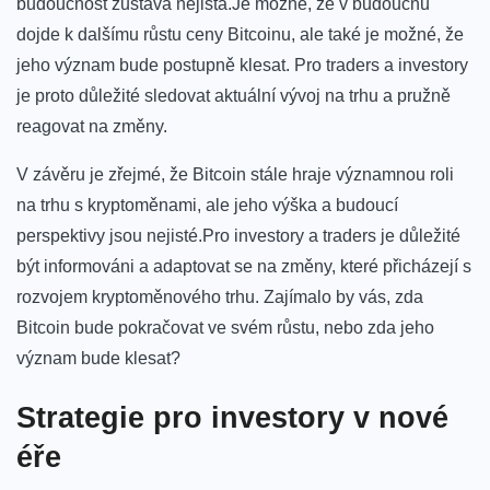
budoucnost⁣ zůstává nejistá.Je možné, ⁤že v budoucnu
dojde k dalšímu růstu ceny ⁣Bitcoinu, ale také je⁤ možné, že
jeho ‌význam bude postupně‌ klesat. Pro‌ traders a investory‍
je proto důležité sledovat aktuální vývoj na‍ trhu ‌a pružně‍
reagovat ​na změny.
V závěru ⁤je zřejmé, ⁤že ⁤Bitcoin stále hraje významnou roli
‍na trhu s kryptoměnami, ale jeho ‍výška‍ a⁤ budoucí⁤
perspektivy jsou nejisté.Pro investory a⁣ traders je důležité
být informováni a​ adaptovat se na změny, které přicházejí⁣ s
rozvojem ‍kryptoměnového trhu.⁤ Zajímalo by vás, zda
Bitcoin ⁢bude pokračovat ve⁢ svém​ růstu, nebo zda jeho‍
význam bude klesat?
Strategie pro ⁢investory v nové
éře