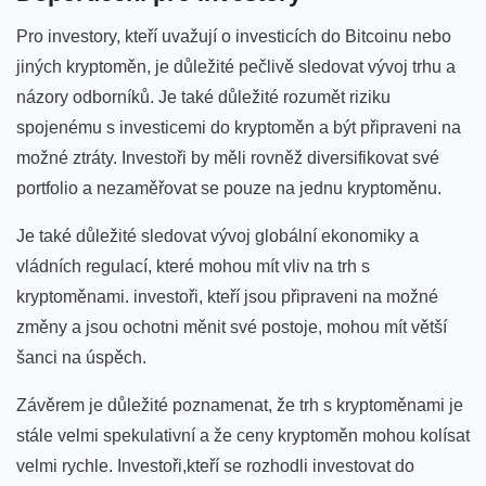
Pro investory, kteří uvažují o investicích do Bitcoinu nebo
jiných kryptoměn, je důležité⁢ pečlivě sledovat vývoj trhu a​
názory odborníků. Je také důležité rozumět riziku
‍spojenému s investicemi‌ do kryptoměn a být připraveni na
‍možné ‍ztráty. Investoři by měli ‌rovněž diversifikovat ‍své
portfolio⁤ a nezaměřovat se pouze ⁣na jednu kryptoměnu.
Je také ⁢důležité sledovat vývoj globální ekonomiky a
vládních regulací, které‍ mohou⁤ mít vliv⁢ na trh s
kryptoměnami. ‌investoři, kteří jsou připraveni na možné
změny ‍a jsou ochotni měnit své postoje, mohou mít ⁣větší
šanci na úspěch.
Závěrem ‍je důležité ⁢poznamenat, že trh ⁤s⁣ kryptoměnami je
stále ⁢velmi spekulativní a ​že ceny kryptoměn mohou⁢ kolísat
velmi rychle. Investoři,kteří se rozhodli investovat do