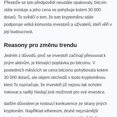
Přestože‌ se‍ tyto předpovědi⁣ neustále ⁢opakovaly, bitcoin
stále existuje a jeho cena ⁣se ‌pohybuje kolem 30⁣ 000 ​
dolarů. To svědčí ‌o tom,⁤ že ⁢tuto kryptoměnu stále
podporuje velká komunita​ investorů a uživatelů, kteří věří v
‌její budoucnost.
Reasony pro změnu ⁢trendu
Jedním z důvodů, proč se investoři začínají přesouvat k
⁣jiným aktivům, je klesající poptávka po bitcoinu. V
posledních měsících se cena bitcoinu pohybovala kolem
30 ⁤000 dolarů, ale objem​ obchodů s touto‍ kryptoměnou
klesl.To⁢ naznačuje, že ‍investoři již⁢ nejsou‌ tak ​ochotni
‍riskovat a raději hledají jiné možnosti ⁢pro‍ své​ investice.
dalším důvodem je rostoucí‍ konkurence ze strany jiných
kryptoměn. Například⁤ ethereum, druhé⁣ nejznámější