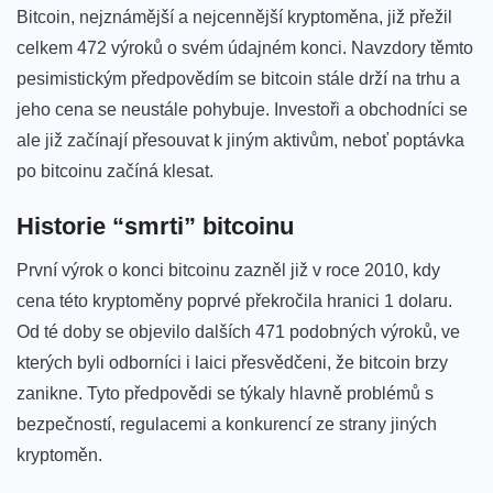
Bitcoin, ​nejznámější a ‍nejcennější kryptoměna, ⁣již přežil⁣
celkem 472 výroků​ o svém údajném konci. Navzdory těmto⁢
pesimistickým předpovědím se bitcoin​ stále drží na‍ trhu a
jeho cena se neustále pohybuje. Investoři ‌a obchodníci se
‍ale již začínají ⁣přesouvat k jiným aktivům,‌ neboť poptávka
po ⁤bitcoinu začíná klesat.
Historie “smrti” ‌bitcoinu
První‌ výrok ⁤o konci bitcoinu​ zazněl již v roce 2010, kdy
cena ⁢této kryptoměny poprvé překročila⁣ hranici 1 dolaru.
Od té​ doby‌ se objevilo dalších⁣ 471 podobných výroků, ve
kterých byli odborníci i​ laici ⁢přesvědčeni, že bitcoin⁣ brzy
zanikne. Tyto předpovědi​ se týkaly hlavně problémů s
bezpečností, regulacemi a konkurencí ze‍ strany ⁤jiných
kryptoměn.