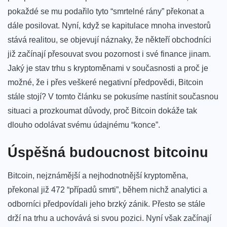
pokaždé se mu ⁢podařilo tyto “smrtelné rány” ⁣překonat a
dále posilovat. Nyní, když se kapitulace mnoha investorů
‍stává​ realitou, se objevují ​náznaky, že někteří obchodníci
již ⁣začínají přesouvat svou ⁢pozornost i své ​finance jinam.‍
Jaký je stav⁢ trhu s kryptoměnami v současnosti a proč je
možné, že ⁣i přes veškeré ⁤negativní⁣ předpovědi,⁢ Bitcoin
stále ​stojí? V tomto ⁤článku se pokusíme nastínit současnou​
situaci a prozkoumat‍ důvody, ⁤proč Bitcoin ‌dokáže tak
dlouho ‌odolávat ‍svému⁤ údajnému “konce”.
Úspěšná budoucnost bitcoinu
Bitcoin, ​nejznámější a nejhodnotnější kryptoměna,
překonal ‍již⁢ 472 “případů ⁣smrti”, ⁤během nichž ⁤analytici ‍a
odborníci předpovídali jeho‌ brzký zánik. Přesto se stále
‍drží na trhu a uchovává si svou pozici.‌ Nyní však začínají