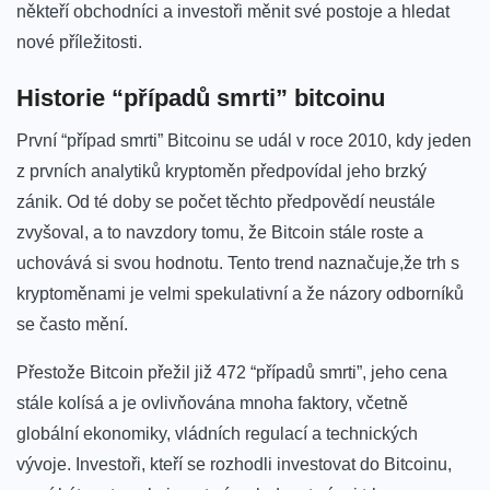
někteří obchodníci a investoři měnit ⁤své postoje a hledat
nové příležitosti.
Historie “případů⁢ smrti” bitcoinu
První “případ smrti” Bitcoinu se​ udál v⁢ roce⁤ 2010, kdy jeden⁢
z prvních analytiků ‍kryptoměn předpovídal jeho brzký
zánik. Od té doby‌ se počet těchto předpovědí neustále⁢
zvyšoval,‌ a to navzdory ⁤tomu, že Bitcoin stále roste ⁣a⁢
uchovává⁤ si svou hodnotu. Tento ​trend naznačuje,že trh s ​
kryptoměnami​ je velmi ‌spekulativní ‌a že názory⁤ odborníků
se často mění.
Přestože⁣ Bitcoin přežil​ již 472 “případů‍ smrti”, jeho cena
stále kolísá a je ⁣ovlivňována ‍mnoha faktory, včetně
globální ekonomiky, vládních regulací a technických
vývoje. Investoři, kteří se​ rozhodli⁢ investovat‍ do Bitcoinu,