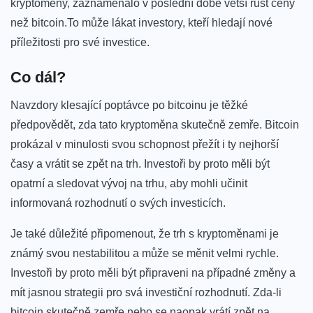
kryptoměny, zaznamenalo ​v⁣ poslední době ⁤větší růst ceny
než bitcoin.To⁢ může ⁢lákat‍ investory, kteří hledají‍ nové‍
příležitosti pro své investice.
Co dál?
Navzdory klesající poptávce po bitcoinu ‌je těžké
předpovědět, zda tato kryptoměna skutečně zemře. Bitcoin
prokázal v minulosti svou schopnost přežít i ty nejhorší
časy a vrátit se⁣ zpět na ​trh. Investoři by​ proto měli být
opatrní a ⁣sledovat ⁤vývoj na trhu, ⁢aby mohli učinit
informovaná rozhodnutí o svých investicích.
Je‌ také ‍důležité připomenout, že ‌trh ⁢s kryptoměnami je
známý svou ⁢nestabilitou a může ​se⁢ měnit velmi rychle.
Investoři ​by proto měli ‍být připraveni na​ případné změny a
mít jasnou strategii pro ‌svá ‌investiční rozhodnutí. Zda-li
bitcoin skutečně zemře nebo⁢ se ⁣naopak vrátí zpět na