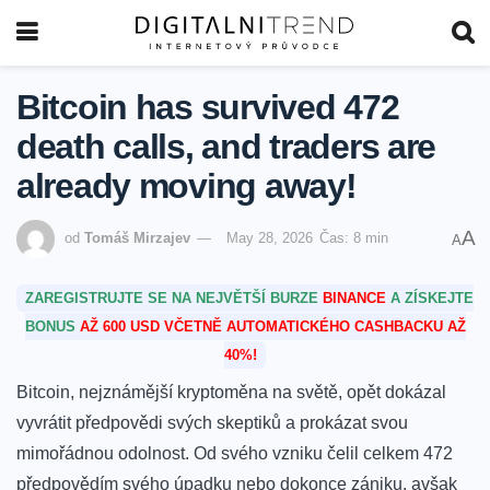
Bitcoin has survived 472
death calls, and traders are
already moving away!
A
od
Tomáš Mirzajev
May 28, 2026
Čas: 8 min
A
ZAREGISTRUJTE SE NA NEJVĚTŠÍ BURZE
BINANCE
A ZÍSKEJTE
BONUS
AŽ 600 USD VČETNĚ AUTOMATICKÉHO CASHBACKU AŽ
40%!
Bitcoin,‌ nejznámější⁢ kryptoměna⁢ na světě, opět ​dokázal
vyvrátit ⁢předpovědi svých ⁢skeptiků a⁣ prokázat svou
mimořádnou odolnost. Od⁤ svého vzniku ‌čelil celkem‌ 472
předpovědím​ svého úpadku nebo dokonce zániku, avšak