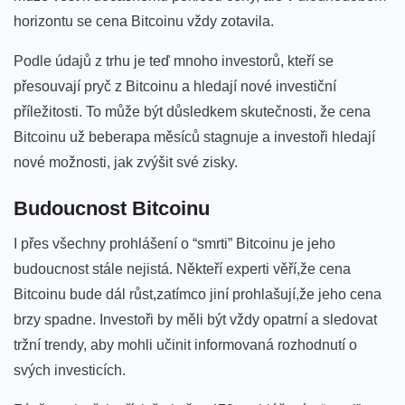
horizontu se cena Bitcoinu ⁢vždy zotavila.
Podle údajů z ⁤trhu⁤ je teď ⁤mnoho​ investorů, ‌kteří ​se
přesouvají ​pryč z Bitcoinu a hledají ⁤nové ​investiční​
příležitosti. To může být důsledkem skutečnosti, že cena
Bitcoinu⁣ už⁣ beberapa⁢ měsíců stagnuje‍ a investoři hledají
nové⁢ možnosti, jak ‌zvýšit své zisky.
Budoucnost Bitcoinu
I přes všechny ​prohlášení o “smrti” Bitcoinu je jeho
budoucnost⁤ stále nejistá. Někteří ⁤experti věří,že cena
Bitcoinu bude ​dál růst,zatímco jiní prohlašují,že⁤ jeho cena
brzy⁣ spadne.⁤ Investoři by⁤ měli⁤ být‍ vždy opatrní a sledovat
tržní trendy,⁣ aby mohli učinit informovaná rozhodnutí o‌
svých investicích.