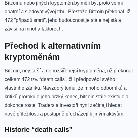
⁤Bitcoinu nebo jiných kryptoměn,by měli ⁢být proto velmi
opatrní a sledovat vývoj trhu. Přestože Bitcoin překonal již
⁣472 ‌”případů smrti”, jeho budoucnost je stále nejistá⁤ a⁤
závisí na mnoha faktorech.
Přechod k‌ alternativním
kryptoměnám
Bitcoin, nejstarší a nejrozšířenější kryptoměna, už překonal‍
celkem 472 tzv. “death⁤ calls”, čili předpovědí svého
vlastního zániku. Navzdory tomu,⁢ že mnoho ⁢odborníků ​a ​
kritiků prorokuje ‍jeho brzký⁢ konec, bitcoin stále existuje ⁤a
dokonce roste.⁤ Traders a ‌investoři nyní‍ začínají⁢ hledat
nové příležitosti a⁣ postupně přecházejí ‍k​ jiným ⁢aktivům.
Historie​ “death calls”