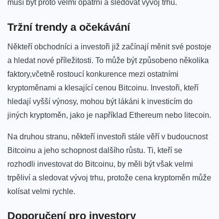
musí být ‍proto‌ velmi opatrní ‌a⁢ sledovat vývoj trhu.
Tržní trendy ⁢a očekávání
Někteří obchodníci a ​investoři již⁢ začínají měnit⁣ své‌ postoje
a⁣ hledat nové​ příležitosti. To‍ může být způsobeno ⁣několika
faktory,včetně ⁢rostoucí⁢ konkurence mezi ostatními
kryptoměnami a klesající cenou Bitcoinu. Investoři, kteří
hledají vyšší výnosy, mohou být​ lákáni ‌k​ investicím ⁣do
jiných kryptoměn, jako je ⁤například ‍Ethereum nebo litecoin.
Na druhou⁤ stranu, někteří investoři stále‍ věří v budoucnost
Bitcoinu ‍a ‌jeho schopnost‌ dalšího růstu. Ti,‍ kteří se
rozhodli investovat do Bitcoinu, ​by měli být však velmi
trpěliví a sledovat ⁢vývoj ⁢trhu, protože cena kryptoměn⁣ může
kolísat ⁣velmi rychle.
Doporučení pro investory