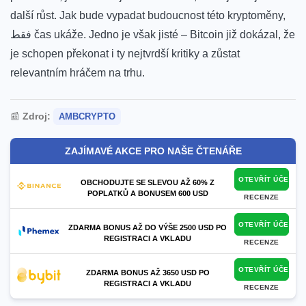
další růst. ‌Jak bude vypadat budoucnost této kryptoměny,
فقط ‌čas ukáže. Jedno je však jisté – Bitcoin již dokázal, že
je schopen překonat i ​ty nejtvrdší kritiky ‍a zůstat
relevantním⁢ hráčem‌ na trhu.
📰
Zdroj:
AMBCRYPTO
ZAJÍMAVÉ AKCE PRO NAŠE ČTENÁŘE
OTEVŘÍT ÚČET
OBCHODUJTE SE SLEVOU AŽ 60% Z
POPLATKŮ A BONUSEM 600 USD
RECENZE
OTEVŘÍT ÚČET
ZDARMA BONUS AŽ DO VÝŠE 2500 USD PO
REGISTRACI A VKLADU
RECENZE
OTEVŘÍT ÚČET
ZDARMA BONUS AŽ 3650 USD PO
REGISTRACI A VKLADU
RECENZE