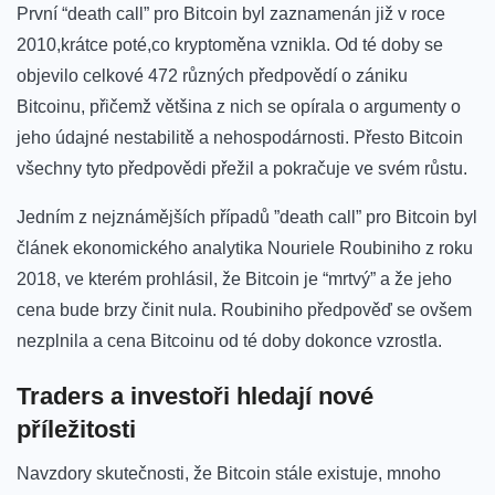
První “death‍ call” pro Bitcoin byl zaznamenán již v roce
2010,krátce poté,co kryptoměna vznikla. Od té doby se
objevilo celkové 472 ‌různých ‌předpovědí o zániku
⁢Bitcoinu, přičemž většina z nich se ‌opírala o argumenty o
jeho údajné⁢ nestabilitě a nehospodárnosti.⁣ Přesto Bitcoin
všechny ⁢tyto ​předpovědi​ přežil a pokračuje ve svém růstu.
Jedním ​z nejznámějších případů ​”death call” pro Bitcoin ⁤byl
​článek‍ ekonomického analytika⁣ Nouriele ⁢Roubiniho z roku
2018, ve‌ kterém ‌prohlásil, že Bitcoin​ je “mrtvý” a že jeho
cena bude brzy činit nula. ⁣Roubiniho předpověď se ovšem
nezplnila a cena Bitcoinu od ⁣té doby dokonce vzrostla.
Traders a investoři hledají⁣ nové
⁢příležitosti
Navzdory ⁤skutečnosti, že Bitcoin⁢ stále existuje, mnoho​