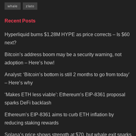
whale
zlato
Recent Posts
Hyperliquid burns $1.28M HYPE as price corrects – Is $60
next?
Bitcoin’s address boom may be a security warning, not
adoption – Here’s how!
Analyst: ‘Bitcoin’s bottom is still 2 months to go from today’
– Here’s why
‘Makes ETH less viable’: Ethereum’s EIP-8361 proposal
sparks DeFi backlash
Ethereum’s EIP-8361 aims to curb ETH inflation by
reducing staking rewards
Solana’s price shows strength at $70, but whale exit sparks