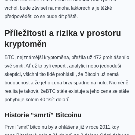
vrchol, bude⁢ záviset na mnoha faktorech a je těžké
předpovědět, co se bude dít příště.
Příležitosti a rizika v prostoru⁢
kryptoměn
BTC,⁣ nejznámější kryptoměna, přežila už 472​ prohlášení o
své smrti. Ať už ⁣to byli ‍experti, analytici ⁣nebo jednoduši
skeptici, všichni tito lidé prohlásili,​ že Bitcoin už nemá
budoucnost ⁢a že jeho cena brzy spadne na nulu. Nicméně,
realita je taková, žeBTC stále existuje a jeho cena se⁣ stále
pohybuje kolem ​40 tisíc dolarů.
Historie “smrtí” Bitcoinu
První ⁢”smrt” bitcoinu byla ohlášena již v ‌roce‌ 2011,kdy