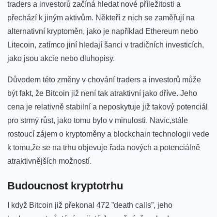
traders⁤ a investorů začíná hledat nové příležitosti⁤ a
přechází k jiným​ aktivům. ‌Někteří z nich se zaměřují na
alternativní kryptoměn,‌ jako je ⁣například‍ Ethereum nebo‍
Litecoin,⁢ zatímco jiní hledají šanci v tradičních ⁢investicích,
jako jsou akcie nebo‌ dluhopisy.
Důvodem‌ této změny v chování‍ traders a investorů​ může⁤
být fakt, že Bitcoin již není tak atraktivní jako ‌dříve. Jeho
cena ⁤je⁤ relativně stabilní ‌a neposkytuje již takový potenciál
pro strmý růst, jako tomu bylo v minulosti. Navíc,stále⁣
rostoucí zájem⁢ o kryptoměny a blockchain ‌technologii vede‌
k‍ tomu,že ⁢se na trhu objevuje řada nových a potenciálně
atraktivnějších‌ možností.
Budoucnost kryptotrhu
I když Bitcoin ​již překonal 472 ⁢”death calls”, jeho