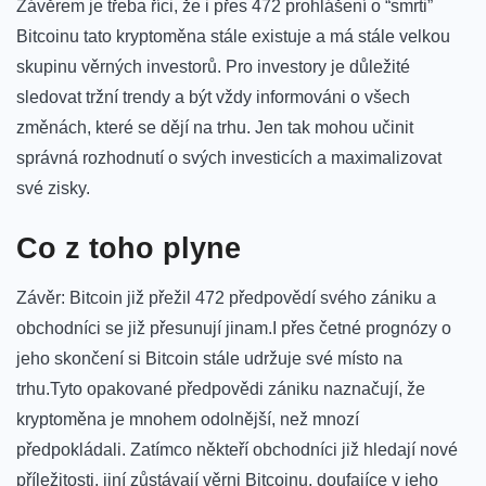
Závěrem je třeba ⁢říci, že i‌ přes 472 prohlášení​ o​ “smrti”
Bitcoinu⁤ tato kryptoměna stále existuje ‍a ⁤má stále velkou
skupinu věrných​ investorů. Pro ⁣investory je‌ důležité
sledovat tržní ⁣trendy ⁤a být​ vždy‍ informováni ‌o všech⁤
změnách, které se dějí na‌ trhu. ‍Jen tak mohou učinit
správná⁣ rozhodnutí o svých investicích a maximalizovat
své⁤ zisky.
Co ⁤z toho plyne
Závěr: ⁤Bitcoin​ již přežil 472 předpovědí svého zániku a⁣
obchodníci se již přesunují jinam.I‌ přes četné⁣ prognózy o⁢
jeho skončení ⁣si Bitcoin stále‍ udržuje své místo na​
trhu.Tyto opakované ⁤předpovědi zániku naznačují,‍ že
kryptoměna je mnohem odolnější, než mnozí
předpokládali.⁢ Zatímco někteří ⁢obchodníci již hledají nové
‌příležitosti, jiní zůstávají věrni Bitcoinu, doufajíce v jeho