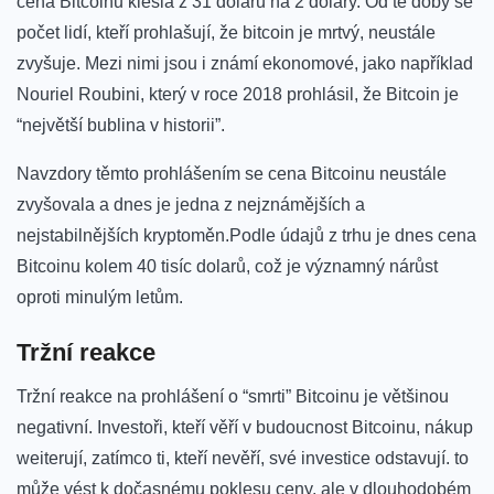
cena Bitcoinu klesla z 31 ‍dolarů na 2 dolary. Od té ‍doby se
počet lidí, kteří prohlašují, že bitcoin ⁢je mrtvý, neustále
zvyšuje.‌ Mezi nimi jsou ⁣i ‌známí ekonomové, jako například
Nouriel Roubini, který v ⁤roce ⁣2018 prohlásil, že Bitcoin je
“největší bublina v historii”.
Navzdory těmto prohlášením ⁤se cena Bitcoinu‌ neustále
zvyšovala a dnes ‌je‍ jedna z ⁣nejznámějších a
nejstabilnějších kryptoměn.Podle údajů z ​trhu ​je​ dnes cena
Bitcoinu kolem 40⁤ tisíc ​dolarů, což‍ je‌ významný nárůst
oproti minulým ​letům.
Tržní reakce
Tržní reakce ‍na ​prohlášení o “smrti” Bitcoinu je většinou
‌negativní. Investoři, kteří věří v budoucnost‍ Bitcoinu, nákup⁣
weiterují, zatímco ti, kteří nevěří, své investice odstavují. ⁣to
může⁣ vést k⁤ dočasnému⁤ poklesu⁤ ceny, ale​ v dlouhodobém