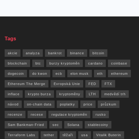
Tags
akcie
analyza
bankrot
binance
bitcoin
blockchain
btc
burzy kryptoměn
cardano
coinbase
dogecoin
do kwon
ecb
elon musk
eth
ethereum
Ethereum The Merge
Evropská Unie
FED
FTX
inflace
krypto burza
kryptoměny
LTH
medvědí trh
návod
on-chain data
poplatky
price
průzkum
recenze
recese
regulace kryptoměn
rusko
Sam Bankman-Fried
sec
Solana
stablecoiny
Terraform Labs
tether
těžaři
usa
Vitalik Buterin