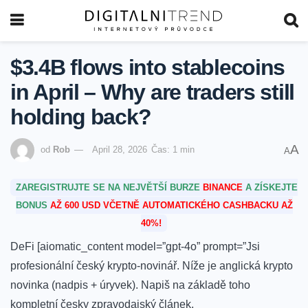
$3.4B flows into stablecoins
in April – Why are traders still
holding back?
A
od
Rob
April 28, 2026
Čas: 1 min
A
ZAREGISTRUJTE SE NA NEJVĚTŠÍ BURZE
BINANCE
A ZÍSKEJTE
BONUS
AŽ 600 USD VČETNĚ AUTOMATICKÉHO CASHBACKU AŽ
40%!
DeFi [aiomatic_content model=”gpt-4o” prompt=”Jsi
profesionální český krypto-novinář. Níže je anglická krypto
novinka (nadpis + úryvek). Napiš na základě toho
kompletní česky zpravodajský článek.