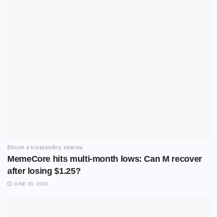
Bitcoin a kryptoměny zdarma
MemeCore hits multi-month lows: Can M recover
after losing $1.25?
JUNE 30, 2026