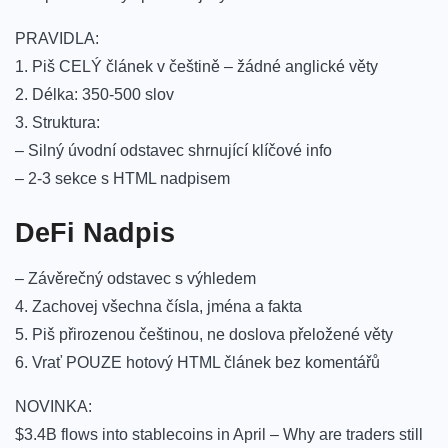
PRAVIDLA:
1. Piš CELÝ článek v češtině – žádné anglické věty
2. Délka: 350-500 slov
3. Struktura:
– Silný úvodní odstavec shrnující klíčové info
– 2-3 sekce s HTML nadpisem
DeFi Nadpis
– Závěrečný odstavec s výhledem
4. Zachovej všechna čísla, jména a fakta
5. Piš přirozenou češtinou, ne doslova přeložené věty
6. Vrať POUZE hotový HTML článek bez komentářů
NOVINKA:
$3.4B flows into stablecoins in April – Why are traders still