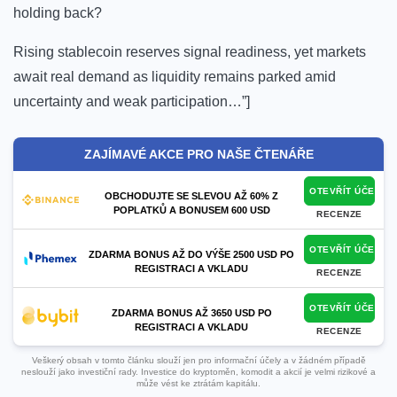
holding back?
Rising stablecoin reserves signal readiness, yet markets
await real demand as liquidity remains parked amid
uncertainty and weak participation…”]
ZAJÍMAVÉ AKCE PRO NAŠE ČTENÁŘE
OTEVŘÍT ÚČET
OBCHODUJTE SE SLEVOU AŽ 60% Z
POPLATKŮ A BONUSEM 600 USD
RECENZE
OTEVŘÍT ÚČET
ZDARMA BONUS AŽ DO VÝŠE 2500 USD PO
REGISTRACI A VKLADU
RECENZE
OTEVŘÍT ÚČET
ZDARMA BONUS AŽ 3650 USD PO
REGISTRACI A VKLADU
RECENZE
Veškerý obsah v tomto článku slouží jen pro informační účely a v žádném případě
neslouží jako investiční rady. Investice do kryptoměn, komodit a akcií je velmi rizikové a
může vést ke ztrátám kapitálu.