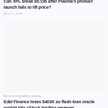
Can XPL break $0.105 after Plasma’s product
launch fails to lift price?
JULY 1, 2026
Bitcoin a kryptoměny zdarma
Edel Finance loses $403K as flash-loan oracle
exploit hits xStock lending reserves