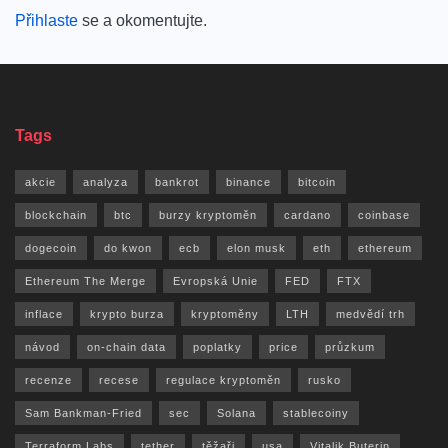
Přihlaste
se a okomentujte.
Tags
akcie
analyza
bankrot
binance
bitcoin
blockchain
btc
burzy kryptoměn
cardano
coinbase
dogecoin
do kwon
ecb
elon musk
eth
ethereum
Ethereum The Merge
Evropská Unie
FED
FTX
inflace
krypto burza
kryptoměny
LTH
medvědí trh
návod
on-chain data
poplatky
price
průzkum
recenze
recese
regulace kryptoměn
rusko
Sam Bankman-Fried
sec
Solana
stablecoiny
Terraform Labs
tether
těžaři
usa
Vitalik Buterin