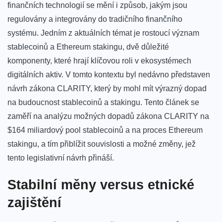
finančních technologií‍ se⁤ mění⁢ i ‌způsob, jakým jsou
regulovány a integrovány⁢ do tradičního finančního
systému. Jedním z aktuálních témat‌ je rostoucí‌ význam
stablecoinů a Ethereum stakingu,⁤ dvě důležité
komponenty, které hrají ​klíčovou roli v ekosystémech
digitálních aktiv. V tomto ⁣kontextu byl nedávno představen
návrh zákona​ CLARITY, který by mohl ⁣mít výrazný⁤ dopad
na budoucnost stablecoinů a​ stakingu. Tento⁣ článek se
zaměří na analýzu možných dopadů ⁣zákona CLARITY na
$164 miliardový pool ⁢stablecoinů ⁣a ​na proces‌ Ethereum
stakingu,‌ a tím přiblížit souvislosti a možné ⁣změny, jež‍
tento legislativní návrh přináší.
Stabilní měny versus etnické
zajištění