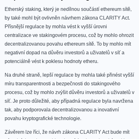
Etherský staking, který ⁣je nedílnou součástí ethereum ⁣sítě,
⁣by také mohl ⁣být ovlivněn návrhem zákona CLARITY Act.
Přísnější ⁤regulace by mohla⁤ vést k vyšší úrovni
centralizace⁤ ve‌ stakingovém ‌procesu, což by mohlo ohrozit
decentralizovanou ⁢povahu ethereum sítě. To by mohlo⁤ mít
negativní dopad na důvěru investorů ⁤a ‍uživatelů v síť ‌a
potenciálně‍ vést k poklesu hodnoty ⁢etheru.
Na druhé straně, lepší ‍regulace ⁤by mohla také přinést vyšší
míru⁢ transparentnosti a⁤ bezpečnosti do stakingového
procesu, což ⁢by mohlo zvýšit důvěru investorů ‍a uživatelů v
síť. Je proto důležité, aby ​případná regulace⁢ byla navržena
tak, ‍aby podporovala decentralizovanou a​ inovativní⁣
povahu ‌kryptografické​ technologie.
Závěrem lze říci, že‌ návrh zákona CLARITY Act bude mít