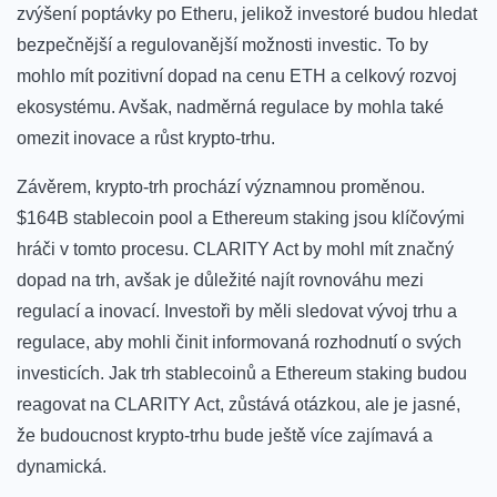
‌zvýšení poptávky po Etheru,⁣ jelikož investoré⁤ budou ⁤hledat
bezpečnější‍ a regulovanější⁣ možnosti investic. To by
mohlo mít pozitivní dopad na ⁤cenu ETH a celkový rozvoj
ekosystému. Avšak, nadměrná⁣ regulace⁣ by mohla také‌
omezit inovace a růst krypto-trhu.
Závěrem, krypto-trh prochází významnou proměnou.
$164B ‍stablecoin ⁣pool ‍a Ethereum staking jsou klíčovými
hráči v‍ tomto procesu.⁤ CLARITY Act by mohl mít ​značný⁤
dopad na trh, ​avšak je důležité najít rovnováhu mezi
regulací‌ a inovací. Investoři by měli ‌sledovat vývoj trhu a
⁤regulace, aby mohli činit⁢ informovaná rozhodnutí o svých
investicích. Jak trh⁣ stablecoinů a Ethereum staking budou
reagovat⁣ na CLARITY Act, ​zůstává otázkou, ale ‌je jasné,
že budoucnost krypto-trhu ‌bude ještě ⁣více zajímavá a
dynamická.