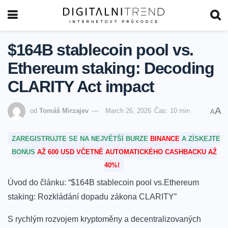
$164B stablecoin pool vs.
Ethereum staking: Decoding
CLARITY Act impact
A
od
Tomáš Mirzajev
March 26, 2026
Čas: 10 min
A
ZAREGISTRUJTE SE NA NEJVĚTŠÍ BURZE
BINANCE
A ZÍSKEJTE
BONUS
AŽ 600 USD VČETNĚ AUTOMATICKÉHO CASHBACKU AŽ
40%!
Úvod do článku:⁢ “$164B stablecoin ⁢pool vs.Ethereum
staking: Rozkládání dopadu‌ zákona ‌CLARITY”
S rychlým rozvojem kryptoměny a decentralizovaných