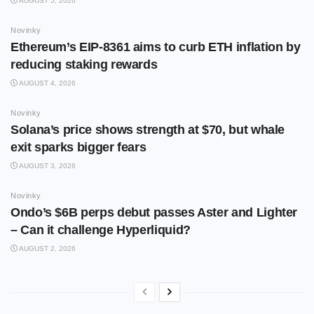
AUGUST 5, 2026
Novinky
Ethereum’s EIP-8361 aims to curb ETH inflation by
reducing staking rewards
AUGUST 4, 2026
Novinky
Solana’s price shows strength at $70, but whale
exit sparks bigger fears
AUGUST 3, 2026
Novinky
Ondo’s $6B perps debut passes Aster and Lighter
– Can it challenge Hyperliquid?
AUGUST 2, 2026