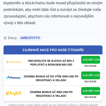
⁢kryptoměn a blockchainu bude muset přizpůsobit se novým
podmínkám, aby mohl dále růst‌ a ⁤rozvíjet se.Sledujte​ naše
zpravodajství, abychom vás informovali o nejnovějším
vývoji v⁣ této oblasti.
📰
Zdroj:
AMBCRYPTO
ZAJÍMAVÉ AKCE PRO NAŠE ČTENÁŘE
OTEVŘÍT ÚČET
OBCHODUJTE SE SLEVOU AŽ 60% Z
POPLATKŮ A BONUSEM 600 USD
RECENZE
OTEVŘÍT ÚČET
ZDARMA BONUS AŽ DO VÝŠE 2500 USD PO
REGISTRACI A VKLADU
RECENZE
OTEVŘÍT ÚČET
ZDARMA BONUS AŽ 3650 USD PO
REGISTRACI A VKLADU
RECENZE
Veškerý obsah v tomto článku slouží jen pro informační účely a v žádném případě