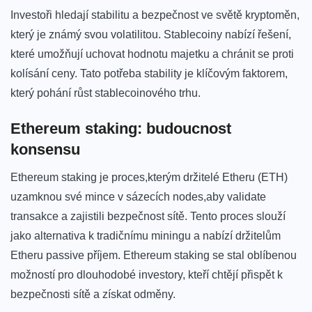
Investoři hledají stabilitu a bezpečnost⁣ ve ‍světě kryptoměn,
⁤který je známý svou⁣ volatilitou. Stablecoiny​ nabízí‌ řešení,
které umožňují uchovat‍ hodnotu majetku a ‍chránit se proti
kolísání ceny. Tato ​potřeba stability je klíčovým faktorem,
který pohání růst stablecoinového trhu.
Ethereum staking:⁤ budoucnost
‌konsensu
Ethereum staking je proces,kterým držitelé Etheru (ETH)
uzamknou ⁤své mince v sázecích nodes,aby validate
transakce a zajistili ⁤bezpečnost sítě. Tento​ proces slouží
jako ⁤alternativa ​k tradičnímu⁢ miningu a nabízí držitelům⁤
Etheru passive příjem. Ethereum staking⁣ se‌ stal ‌oblíbenou
možností pro dlouhodobé investory, kteří‍ chtějí‌ přispět ⁢k
⁤bezpečnosti sítě a ‍získat odměny.