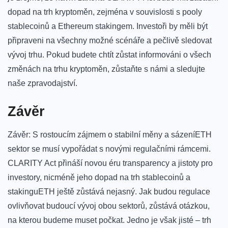
dopad na trh ​kryptoměn, zejména v souvislosti s pooly
stablecoinů​ a Ethereum ⁤stakingem. Investoři by měli být
připraveni na všechny možné scénáře ‌a pečlivě sledovat
vývoj ‌trhu. Pokud budete chtít zůstat informováni⁣ o ‌všech
změnách na trhu kryptoměn, zůstaňte s námi a sledujte
naše ⁤zpravodajství. ⁤
Závěr
Závěr: S rostoucím zájmem o stabilní‍ měny​ a sázeníETH
sektor se musí vypořádat s novými regulačními rámcemi.⁢
CLARITY Act⁤ přináší novou éru transparency⁤ a jistoty⁣ pro
investory, nicméně jeho ‍dopad na trh stablecoinů a
‌stakinguETH ještě zůstává nejasný. Jak budou regulace⁣
ovlivňovat budoucí ⁣vývoj obou sektorů, zůstává otázkou,
na ‌kterou​ budeme muset počkat. ⁢Jedno je však​ jisté – trh