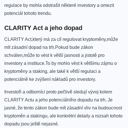
regulace‍ by‍ mohla⁤ odstrašit ⁣některé investory ‌a omezit
potenciál tohoto trendu.
CLARITY Act a jeho‍ dopad
CLARITY Act,který ‌má za cíl ‍regulovat kryptoměny,může
mít zásadní dopad na trh.Pokud bude zákon
schválen,může to vést k větší jasnosti a jistotě⁣ pro‍
investory a instituce.To ⁣by mohlo⁤ vést‌ k většímu⁤ zájmu o⁣
kryptoměny ‍a staking, ale také k větší regulaci a ​
potenciálně ke​ zvýšení nákladů pro investory.
Investoři a odborníci proto pečlivě sledují vývoj kolem
CLARITY Actu a jeho potenciálního ​dopadu na ⁢trh. ​Je
jasné, že tento ​zákon bude⁤ mít ⁢zásadní vliv na budoucnost
kryptoměn a stakingu, ​ale konkrétní detaily a rozsah tohoto
dopadu⁢ jsou ještě nejasné.