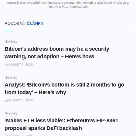
neslouží jako investiční rady. Investice do kryptoměn, komodit a akcií je velmi rizikové a
může vést ke ztrátám kapitálu.
PODOBNÉ
ČLÁNKY
Novinky
Bitcoin’s address boom may be a security
warning, not adoption – Here’s how!
AUGUST 7, 2026
Novinky
Analyst: ‘Bitcoin’s bottom is still 2 months to go
from today’ – Here’s why
AUGUST 6, 2026
Novinky
‘Makes ETH less viable’: Ethereum’s EIP-8361
proposal sparks DeFi backlash