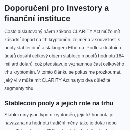
Doporučení pro investory a
finanční⁢ instituce
Často diskutovaný návrh zákona CLARITY⁤ Act může mít
⁣zásadní dopad na ⁢trh kryptoměn, zejména‍ v souvislosti‍ s
pooly ‌stablecoinů a stakingem Etherea. Podle ​aktuálních
údajů dosáhl‌ celkový objem​ stablecoin poolů hodnotu 164
miliard dolarů, což představuje významnou část celkového‌
trhu ​kryptoměn. V tomto článku se pokusíme prozkoumat,
jaký‌ vliv může ⁣mít CLARITY ⁢Act na ‌tyto‌ dva důležité
segmenty ​trhu.
Stablecoin​ pooly a jejich role na trhu
Stablecoiny jsou typem kryptoměn, jejichž hodnota je
navázána na hodnotu tradiční⁣ měny, jako je dolar nebo