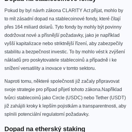
Pokud by byl návrh zákona CLARITY Act přijat, mohlo by
to mít zásadní dopad na stablecoinové fondy, které⁢ čítají
přes 164 miliard ⁤dolarů. Tyto fondy by mohly být ​povinny
dodržovat nové‌ a přísnější požadavky,​ jako je například⁢
vyšší ​kapitalizace nebo striktnější řízení, aby ⁢zabezpečily
stabilitu a bezpečnost ‍investic. To by mohlo vést k zvýšení
nákladů pro poskytovatele stablecoinů a případně‌ i ⁣ke
snížení versatility⁢ a ‍inovace‍ v tomto sektoru.
Naproti tomu, některé společnosti již začaly připravovat
svoje ⁤strategie pro případ přijetí ‍tohoto⁤ zákona.Například
tvůrci stablecoinů ⁣jako Circle (USDC) nebo Tether ⁣(USDT)
již zahájili ⁣kroky k lepším‌ pojistkám a transparentnosti, aby
splnili potenciální regulatorní‍ požadavky.
Dopad na etherský ‌staking