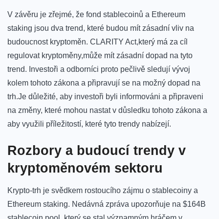
V závěru je zřejmé, že​ fond stablecoinů a Ethereum
‌staking ‍jsou dva trend, které ⁢budou mít zásadní vliv na
budoucnost kryptoměn. CLARITY Act,který‌ má ​za cíl‌
regulovat⁣ kryptoměny,může ‌mít zásadní dopad na tyto
trend. Investoři a odborníci proto pečlivě sledují vývoj
kolem⁢ tohoto zákona a připravují⁢ se na možný dopad ⁣na
⁢trh.Je ‌důležité, aby investoři byli⁤ informováni a připraveni
⁣na změny, ⁢které mohou nastat v důsledku⁢ tohoto zákona ⁣a
⁤aby využili​ příležitostí, ‍které ⁢tyto trendy nabízejí.
Rozbory​ a‍ budoucí trendy v
kryptoměnovém sektoru
Krypto-trh je svědkem ⁢rostoucího zájmu o stablecoiny a
Ethereum staking. Nedávná zpráva upozorňuje​ na $164B
stablecoin pool, který se stal významným hráčem v