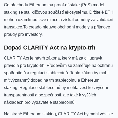
Od přechodu Ethereum na proof-of-stake (PoS) model,
staking se stal klíčovou součástí ekosystému. Držitelé ETH
mohou uzamknout své mince a‌ získat odměny za validační⁤
transakce.To‍ creado⁤ nieuwe⁣ obchodní modely⁣ a příjmové
proudy pro investory.
Dopad CLARITY Act ‍na krypto-trh
CLARITY ⁢Act je návrh zákona, který má za cíl upravit
⁣pravidla pro krypto-trh. Především se zaměřuje na ochranu
spotřebitelů a regulaci⁢ stablecoinů. Tento zákon by mohl
mít ‍významný​ dopad na trh stablecoinů a⁣ Ethereum
staking. Regulace ⁣stablecoinů by⁢ mohla vést ke zvýšení
⁢transparentnosti a‍ bezpečnosti, ale také k​ vyšších
nákladech pro vydavatele stablecoinů.
Na straně Ethereum staking, CLARITY Act by mohl vést ‍ke