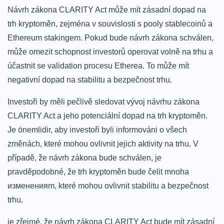
Návrh ‍zákona ⁤CLARITY Act​ může mít zásadní dopad na ​
trh kryptoměn, zejména v souvislosti s pooly stablecoinů ⁤a
⁢Ethereum​ stakingem.​ Pokud ⁤bude návrh zákona schválen,
může omezit ⁤schopnost⁤ investorů‌ operovat volně na trhu ⁢a​
účastnit se validation procesu Etherea. To může ‍mít
⁤negativní​ dopad‍ na stabilitu a bezpečnost trhu.
Investoři by měli ⁣pečlivě sledovat vývoj návrhu⁢ zákona
CLARITY Act a jeho⁣ potenciální dopad na ‌trh kryptoměn.
Je önemlidir, aby investoři ⁤byli ‌informováni‍ o všech
změnách, které mohou ovlivnit‍ jejich aktivity⁣ na ⁢trhu.⁢ V
případě, že⁣ návrh zákona bude⁣ schválen, je
‌pravděpodobné,⁣ že ‌trh kryptoměn bude čelit mnoha
измененияm, které mohou ovlivnit stabilitu a bezpečnost
trhu.
je zřejmé, že návrh zákona CLARITY Act bude ‍mít zásadní