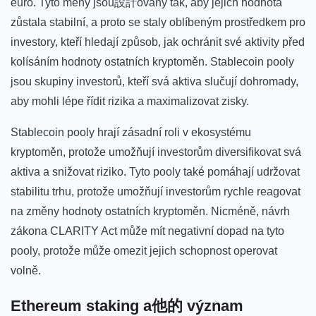
euro. Tyto měny jsou設計ovány tak, aby jejich hodnota
zůstala stabilní, ⁣a proto se staly ⁤oblíbeným⁤ prostředkem pro
⁣investory,⁢ kteří ⁢hledají způsob, jak ochránit své ​aktivity ‌před
kolísáním⁢ hodnoty ostatních kryptoměn. Stablecoin pooly
jsou ⁢skupiny investorů, kteří svá aktiva slučují dohromady,
aby ‌mohli lépe řídit rizika a maximalizovat zisky.
Stablecoin pooly hrají⁣ zásadní roli ⁤v ekosystému
kryptoměn, protože​ umožňují investorům diversifikovat ‍svá
aktiva⁢ a snižovat riziko. Tyto pooly ⁣také pomáhají‌ udržovat
stabilitu​ trhu, protože ‌umožňují investorům rychle ‌reagovat
na změny​ hodnoty ostatních kryptoměn. Nicméně, ⁢návrh
zákona CLARITY Act může mít negativní dopad na tyto
pooly, protože může omezit jejich schopnost operovat⁤
volně.
Ethereum staking a他的 význam