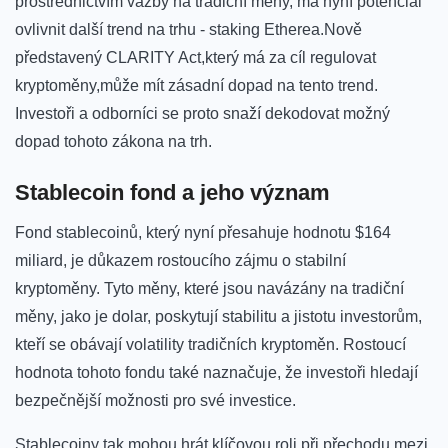
prostřednictvím ⁤vazby na tradiční⁤ měny, má nyní ⁣potenciál‍
ovlivnit ⁤další trend na‌ trhu -​ staking Etherea.Nově
představený ⁤CLARITY⁢ Act,který⁢ má za cíl regulovat
kryptoměny,může mít zásadní dopad ‌na tento trend.
‌Investoři ‍a odborníci se proto snaží dekodovat možný
dopad tohoto​ zákona na trh.
Stablecoin fond a jeho význam
Fond ‍stablecoinů, který nyní přesahuje hodnotu $164‍
miliard, ‌je důkazem rostoucího zájmu ⁤o stabilní
kryptoměny. Tyto měny, které ⁣jsou ⁣navázány​ na tradiční
⁤měny, jako ‍je⁤ dolar,⁤ poskytují stabilitu a jistotu investorům,
kteří ⁣se obávají volatility tradičních kryptoměn. Rostoucí
‌hodnota tohoto fondu také naznačuje, že investoři hledají
bezpečnější možnosti pro ⁤své investice.
Stablecoiny tak ​mohou hrát ⁣klíčovou​ roli při přechodu mezi