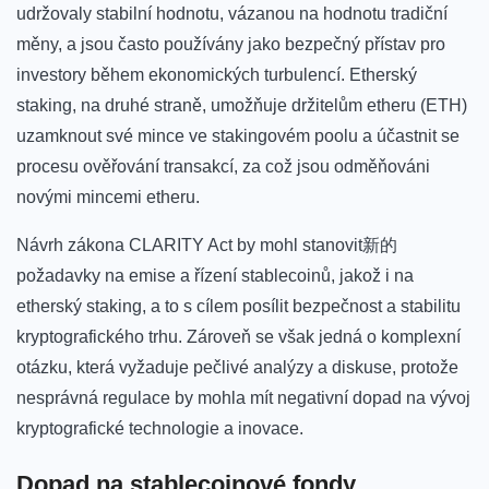
‍udržovaly stabilní hodnotu,⁤ vázanou‍ na hodnotu tradiční
měny, a jsou často používány‍ jako bezpečný přístav pro
investory během ekonomických turbulencí. Etherský
staking, na druhé straně, ⁤umožňuje držitelům etheru (ETH)
uzamknout ⁣své mince⁤ ve stakingovém poolu a účastnit ⁢se
⁤procesu ověřování transakcí, za což jsou odměňováni
novými mincemi etheru.
Návrh zákona CLARITY Act by mohl ​stanovit新的
požadavky na emise a⁣ řízení stablecoinů, jakož i na
etherský staking,‌ a to s cílem posílit bezpečnost⁢ a stabilitu‍
kryptografického trhu. Zároveň se ⁢však jedná o komplexní
otázku, která vyžaduje pečlivé analýzy‌ a diskuse,‍ protože
nesprávná regulace by mohla mít negativní dopad na vývoj
kryptografické technologie a inovace.
Dopad na​ stablecoinové fondy