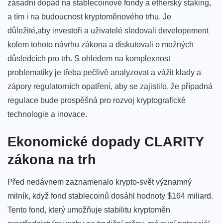
zásadní dopad ⁤na ​stablecoinové fondy ‍a ‌etherský staking,⁤
a tím‌ i na⁢ budoucnost kryptoměnového trhu. Je
⁤důležité,aby investoři a uživatelé sledovali developement
kolem tohoto návrhu‌ zákona⁤ a diskutovali o možných
⁢důsledcích‍ pro​ trh. ​S ohledem na⁣ komplexnost
problematiky⁤ je⁣ třeba pečlivě analyzovat‌ a vážit klady a
⁢zápory ‌regulatorních opatření, aby ⁣se zajistilo,⁤ že​ případná
regulace bude prospěšná pro rozvoj kryptografické
technologie ‍a inovace.
Ekonomické ⁢dopady CLARITY⁢
zákona ‌na ‍trh
Před nedávnem⁣ zaznamenalo krypto-svět⁤ významný
⁢milník, když fond stablecoinů dosáhl hodnoty $164 miliard.
Tento fond,​ který umožňuje ​stabilitu kryptoměn