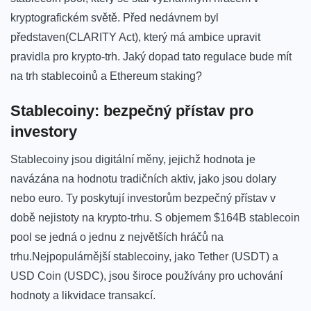
kryptografickém světě. Před nedávnem byl
představen(CLARITY Act), který⁤ má ambice upravit
pravidla pro ⁢krypto-trh.‍ Jaký dopad tato regulace bude mít
na trh stablecoinů a Ethereum ‌staking?
Stablecoiny: bezpečný ​přístav pro
investory
Stablecoiny jsou digitální měny, ‌jejichž hodnota ⁢je
⁤navázána na⁤ hodnotu⁢ tradičních aktiv, ⁣jako jsou dolary ​
nebo‍ euro. Ty poskytují investorům bezpečný⁣ přístav v
době‌ nejistoty na krypto-trhu. S objemem $164B stablecoin
pool se ⁢jedná o jednu z největších​ hráčů ⁤na
trhu.Nejpopulárnější stablecoiny, ​jako Tether (USDT)‌ a
USD Coin (USDC), jsou‍ široce používány pro uchování
hodnoty a⁢ likvidace transakcí.