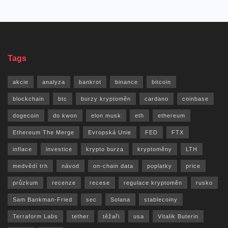
Tags
akcie
analyza
bankrot
binance
bitcoin
blockchain
btc
burzy kryptoměn
cardano
coinbase
dogecoin
do kwon
elon musk
eth
ethereum
Ethereum The Merge
Evropská Unie
FED
FTX
inflace
investice
krypto burza
kryptoměny
LTH
medvědí trh
návod
on-chain data
poplatky
price
průzkum
recenze
recese
regulace kryptoměn
rusko
Sam Bankman-Fried
sec
Solana
stablecoiny
Terraform Labs
tether
těžaři
usa
Vitalik Buterin