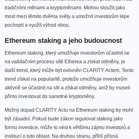
tradičními měnami ⁤a ⁣kryptoměnami.‌ Mohou ⁢sloužit ⁣jako
most‌ mezi těmito⁤ dvěma ⁢světy a umožnit investorům lépe
pochopit a využít výhod obou.
Ethereum staking a jeho⁤ budoucnost
Ethereum staking,​ který ⁤umožňuje investorům účastnit se
na validačním procesu sítě Etherea a získat⁣ odměny, je
další trend, ​který může ‍být⁤ ovlivněn ‍CLARITY Actem. Tento
trend získal na popularitě, protože‌ umožňuje investorům
aktivně‍ se účastnit na síti a​ získat odměny, aniž ​by museli⁤
přímo investovat do samotné kryptoměny.
Možný dopad ⁢CLARITY ‌Actu na⁤ Ethereum‍ staking by mohl
být‍ zásadní. Pokud bude zákon regulovat staking jako
formu investice, může to vést k⁢ většímu ​zájmu investorů a
⁢institucí o​ tuto oblast. Na⁣ druhou stranu,‍ příliš přísná ​