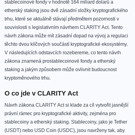
stablecoinové fondy v hodnotě 164 miliard ⁤dolarů‌ a
etherský staking jsou⁤ dvě ​zásadní složky⁤ kryptografického
trhu, které⁤ se ‍aktuálně stávají⁤ předmětem pozornosti v
souvislosti‌ s legislativním návrhem‍ CLARITY ‍Act. Tento
návrh zákona může mít zásadní dopad na⁤ vývoj a regulaci
těchto ​dvou klíčových součástí kryptografické ekosystémy.
V následujících odstavcích rozebereme, ⁤co‌ tento návrh
zákona znamená prostablecoinové fondy a ‌etherský
staking a jakým ⁣způsobem ‌může ⁤ovlivnit budoucnost
kryptoměnového trhu.
O co jde v CLARITY ⁣Act
Návrh zákona CLARITY Act si klade⁣ za cíl vytvořit jasnější
‍právní rámec pro kryptografické ​aktivity, ⁢zejména pro
stablecoiny a etherský staking. Stablecoiny, jako je ​Tether⁤
(USDT) nebo USD Coin (USDC), jsou navrženy tak, aby